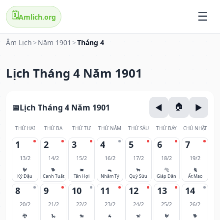
🗓️
Amlich.org
Âm Lịch
>
Năm 1901
>
Tháng 4
Lịch Tháng 4 Năm 1901
Lịch Tháng 4 Năm 1901
THỨ HAI
THỨ BA
THỨ TƯ
THỨ NĂM
THỨ SÁU
THỨ BẢY
CHỦ NHẬT
1
2
3
4
5
6
7
13/2
14/2
15/2
16/2
17/2
18/2
19/2
🐓
🐕
🐖
🐀
🐂
🐅
🐈
Kỷ Dậu
Canh Tuất
Tân Hợi
Nhâm Tý
Quý Sửu
Giáp Dần
Ất Mão
8
9
10
11
12
13
14
20/2
21/2
22/2
23/2
24/2
25/2
26/2
🐉
🐍
🐎
🐐
🐒
🐓
🐕