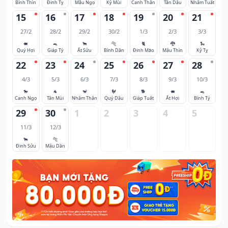
Bính Thìn
Đinh Tỵ
Mậu Ngọ
Kỷ Mùi
Canh Thân
Tân Dậu
Nhâm Tuất
15
16
17
18
19
20
21
27/2
28/2
29/2
30/2
1/3
2/3
3/3
🐖
🐀
🐂
🐅
🐈
🐉
🐍
Quý Hợi
Giáp Tý
Ất Sửu
Bính Dần
Đinh Mão
Mậu Thìn
Kỷ Tỵ
22
23
24
25
26
27
28
4/3
5/3
6/3
7/3
8/3
9/3
10/3
🐎
🐐
🐒
🐓
🐕
🐖
🐀
Canh Ngọ
Tân Mùi
Nhâm Thân
Quý Dậu
Giáp Tuất
Ất Hợi
Bính Tý
29
30
1
2
3
4
5
11/3
12/3
🐂
🐅
Đinh Sửu
Mậu Dần