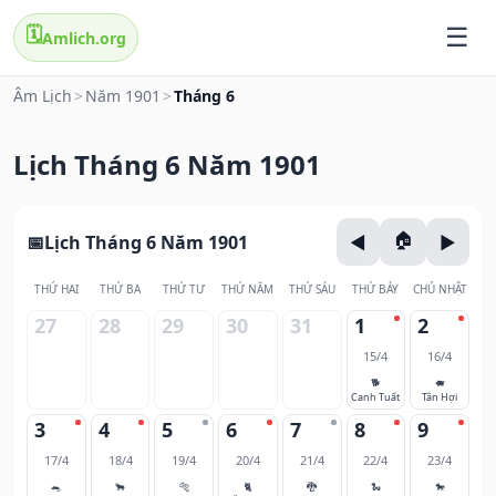
🗓️
Amlich.org
Âm Lịch
>
Năm 1901
>
Tháng 6
Lịch Tháng 6 Năm 1901
Lịch Tháng 6 Năm 1901
THỨ HAI
THỨ BA
THỨ TƯ
THỨ NĂM
THỨ SÁU
THỨ BẢY
CHỦ NHẬT
27
28
29
30
31
1
2
15/4
16/4
🐕
🐖
Canh Tuất
Tân Hợi
3
4
5
6
7
8
9
17/4
18/4
19/4
20/4
21/4
22/4
23/4
🐀
🐂
🐅
🐈
🐉
🐍
🐎