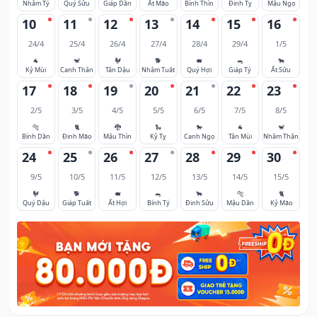
Nhâm Tý
Quý Sửu
Giáp Dần
Ất Mão
Bính Thìn
Đinh Tỵ
Mậu Ngọ
10
11
12
13
14
15
16
24/4
25/4
26/4
27/4
28/4
29/4
1/5
🐐
🐒
🐓
🐕
🐖
🐀
🐂
Kỷ Mùi
Canh Thân
Tân Dậu
Nhâm Tuất
Quý Hợi
Giáp Tý
Ất Sửu
17
18
19
20
21
22
23
2/5
3/5
4/5
5/5
6/5
7/5
8/5
🐅
🐈
🐉
🐍
🐎
🐐
🐒
Bính Dần
Đinh Mão
Mậu Thìn
Kỷ Tỵ
Canh Ngọ
Tân Mùi
Nhâm Thân
24
25
26
27
28
29
30
9/5
10/5
11/5
12/5
13/5
14/5
15/5
🐓
🐕
🐖
🐀
🐂
🐅
🐈
Quý Dậu
Giáp Tuất
Ất Hợi
Bính Tý
Đinh Sửu
Mậu Dần
Kỷ Mão