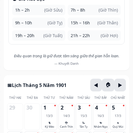
1h – 2h
(Giờ Sửu)
7h – 8h
(Giờ Thìn)
9h – 10h
(Giờ Tỵ)
15h – 16h
(Giờ Thân)
19h – 20h
(Giờ Tuất)
21h – 22h
(Giờ Hợi)
Điều quan trọng là giữ được tâm sáng giữa thế gian hỗn loạn.
— Khuyết Danh
Lịch Tháng 5 Năm 1901
THỨ HAI
THỨ BA
THỨ TƯ
THỨ NĂM
THỨ SÁU
THỨ BẢY
CHỦ NHẬT
29
30
1
2
3
4
5
13/3
14/3
15/3
16/3
17/3
🐈
🐉
🐍
🐎
🐐
Kỷ Mão
Canh Thìn
Tân Tỵ
Nhâm Ngọ
Quý Mùi