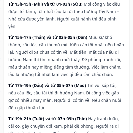
Từ 13h-15h (Mùi) và từ 01-03h (Sửu)
Mọi công việc đều
được tốt lành, tốt nhất cầu tài đi theo hướng Tây Nam –
Nhà cửa được yên lành. Người xuất hành thì đều bình
yên.
Từ 15h-17h (Thân) và từ 03h-05h (Dần)
Mưu sự khó
thành, cầu lộc, cầu tài mờ mịt. Kiện cáo tốt nhất nên hoãn
lại. Người đi xa chưa có tin về. Mất tiền, mất của nếu đi
hướng Nam thì tìm nhanh mới thấy. Đề phòng tranh cãi,
mâu thuẫn hay miệng tiếng tầm thường. Việc làm chậm,
lâu la nhưng tốt nhất làm việc gì đều cần chắc chắn.
Từ 17h-19h (Dậu) và từ 05h-07h (Mão)
Tin vui sắp tới,
nếu cầu lộc, cầu tài thì đi hướng Nam. Đi công việc gặp
gỡ có nhiều may mắn. Người đi có tin về. Nếu chăn nuôi
đều gặp thuận lợi.
Từ 19h-21h (Tuất) và từ 07h-09h (Thìn)
Hay tranh luận,
cãi cọ, gây chuyện đói kém, phải đề phòng. Người ra đi