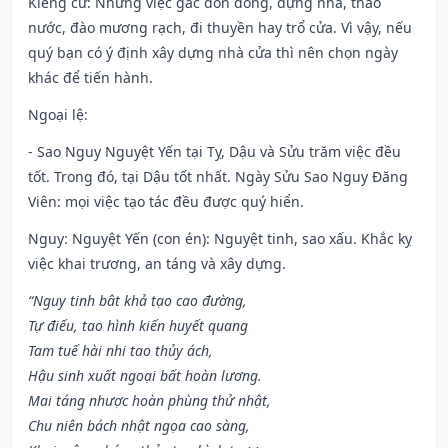
Kiêng cữ
: Những việc gác đòn đông, dựng nhà, tháo
nước, đào mương rạch, đi thuyền hay trổ cửa. Vì vậy, nếu
quý bạn có ý định xây dựng nhà cửa thì nên chọn ngày
khác để tiến hành.
Ngoại lệ
:
- Sao Nguy Nguyệt Yến tại Tỵ, Dậu và Sửu trăm việc đều
tốt. Trong đó, tại Dậu tốt nhất. Ngày Sửu Sao Nguy Đăng
Viên: mọi việc tạo tác đều được quý hiển.
Nguy: Nguyệt Yến (con én): Nguyệt tinh, sao xấu. Khắc kỵ
việc khai trương, an táng và xây dựng.
“Nguy tinh bât khả tạo cao đường,
Tự điếu, tao hình kiến huyết quang
Tam tuế hài nhi tao thủy ách,
Hậu sinh xuất ngoại bất hoàn lương.
Mai táng nhược hoàn phùng thử nhật,
Chu niên bách nhật ngọa cao sàng,