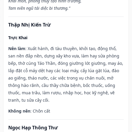
Khai môn, phóng thủy tạo hình trượng,
Tam niên ngũ tái diệc bi thương.”
Thập Nhị Kiến Trừ
Trực Khai
Nên làm
: Xuất hành, đi tàu thuyền, khởi tạo, động thổ,
san nền đắp nền, dựng xây kho vựa, làm hay sửa phòng
bếp, thờ cúng Táo Thần, đóng giường lót giường, may áo,
lắp đặt cỗ máy dệt hay các loại máy, cấy lúa gặt lúa, đào
ao giếng, tháo nước, các việc trong vụ chăn nuôi, mở
thông hào rãnh, cầu thầy chữa bệnh, bốc thuốc, uống
thuốc, mua trâu, làm rượu, nhập học, học kỹ nghệ, vẽ
tranh, tu sửa cây cối.
Không nên
: Chôn cất
Ngọc Hạp Thông Thư