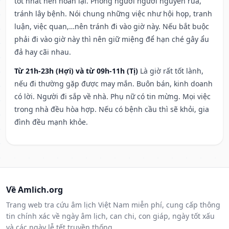
tốt nhất nên hoãn lại. Phòng người người nguyền rủa,
tránh lây bệnh. Nói chung những việc như hội họp, tranh
luận, việc quan,…nên tránh đi vào giờ này. Nếu bắt buộc
phải đi vào giờ này thì nên giữ miệng để hạn ché gây ẩu
đả hay cãi nhau.
Từ 21h-23h (Hợi) và từ 09h-11h (Tị)
Là giờ rất tốt lành,
nếu đi thường gặp được may mắn. Buôn bán, kinh doanh
có lời. Người đi sắp về nhà. Phụ nữ có tin mừng. Mọi việc
trong nhà đều hòa hợp. Nếu có bệnh cầu thì sẽ khỏi, gia
đình đều mạnh khỏe.
Về Amlich.org
Trang web tra cứu âm lịch Việt Nam miễn phí, cung cấp thông
tin chính xác về ngày âm lịch, can chi, con giáp, ngày tốt xấu
và các ngày lễ tết truyền thống.