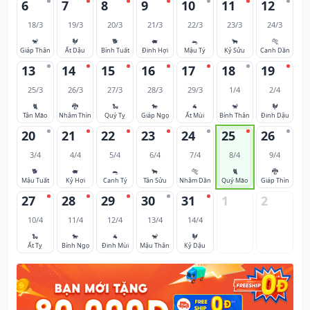
6
7
8
9
10
11
12
18/3
19/3
20/3
21/3
22/3
23/3
24/3
🐒
🐓
🐕
🐖
🐀
🐂
🐅
Giáp Thân
Ất Dậu
Bính Tuất
Đinh Hợi
Mậu Tý
Kỷ Sửu
Canh Dần
13
14
15
16
17
18
19
25/3
26/3
27/3
28/3
29/3
1/4
2/4
🐈
🐉
🐍
🐎
🐐
🐒
🐓
Tân Mão
Nhâm Thìn
Quý Tỵ
Giáp Ngọ
Ất Mùi
Bính Thân
Đinh Dậu
20
21
22
23
24
25
26
3/4
4/4
5/4
6/4
7/4
8/4
9/4
🐕
🐖
🐀
🐂
🐅
🐈
🐉
Mậu Tuất
Kỷ Hợi
Canh Tý
Tân Sửu
Nhâm Dần
Quý Mão
Giáp Thìn
27
28
29
30
31
1
2
10/4
11/4
12/4
13/4
14/4
🐍
🐎
🐐
🐒
🐓
Ất Tỵ
Bính Ngọ
Đinh Mùi
Mậu Thân
Kỷ Dậu