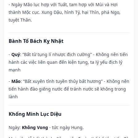
- Ngày Mão lục hợp với Tuất, tam hợp với Mùi và Hợi
thành Mộc cục. Xung Dậu, hình Tý, hại Thìn, phá Ngọ,
tuyệt Thân.
Bành Tổ Bách Kỵ Nhật
-
Quý
: “Bất từ tụng lí nhược địch cường” - Không nên tiến
hành các việc liên quan đến kiện tụng, ta lý yếu địch lý
mạnh
-
Mão
: “Bất xuyên tỉnh tuyền thủy bất hương” - Không nên
tiến hành đào giếng nước để tránh nước sẽ không trong
lành
Khổng Minh Lục Diệu
Ngày:
Không Vong
- tức ngày Hung.