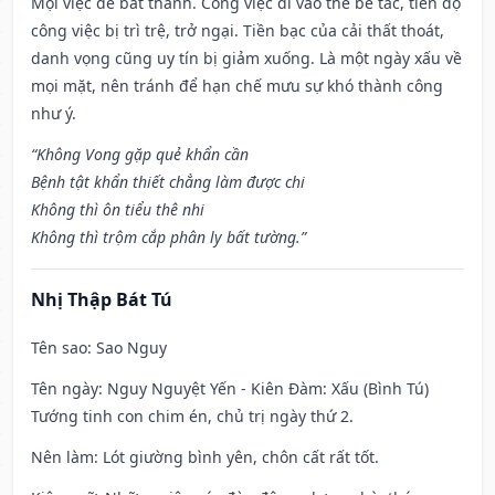
Mọi việc dễ bất thành. Công việc đi vào thế bế tắc, tiến độ
công việc bị trì trệ, trở ngại. Tiền bạc của cải thất thoát,
danh vọng cũng uy tín bị giảm xuống. Là một ngày xấu về
mọi mặt, nên tránh để hạn chế mưu sự khó thành công
như ý.
“Không Vong gặp quẻ khẩn cần
Bệnh tật khẩn thiết chẳng làm được chi
Không thì ôn tiểu thê nhi
Không thì trộm cắp phân ly bất tường.”
Nhị Thập Bát Tú
Tên sao
: Sao Nguy
Tên ngày
: Nguy Nguyệt Yến - Kiên Đàm: Xấu (Bình Tú)
Tướng tinh con chim én, chủ trị ngày thứ 2.
Nên làm
: Lót giường bình yên, chôn cất rất tốt.