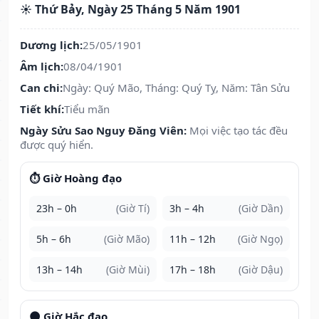
☀️ Thứ Bảy, Ngày 25 Tháng 5 Năm 1901
Dương lịch:
25/05/1901
Âm lịch:
08/04/1901
Can chi:
Ngày: Quý Mão, Tháng: Quý Tỵ, Năm: Tân Sửu
Tiết khí:
Tiểu mãn
Ngày Sửu Sao Nguy Đăng Viên:
Mọi việc tạo tác đều
được quý hiển.
⏱️ Giờ Hoàng đạo
23h – 0h
(Giờ Tí)
3h – 4h
(Giờ Dần)
5h – 6h
(Giờ Mão)
11h – 12h
(Giờ Ngọ)
13h – 14h
(Giờ Mùi)
17h – 18h
(Giờ Dậu)
🌑 Giờ Hắc đạo