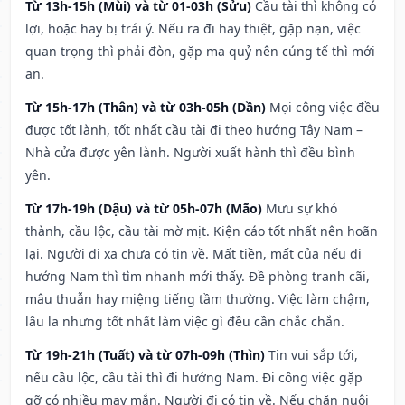
Từ 13h-15h (Mùi) và từ 01-03h (Sửu)
Cầu tài thì không có
lợi, hoặc hay bị trái ý. Nếu ra đi hay thiệt, gặp nạn, việc
quan trọng thì phải đòn, gặp ma quỷ nên cúng tế thì mới
an.
Từ 15h-17h (Thân) và từ 03h-05h (Dần)
Mọi công việc đều
được tốt lành, tốt nhất cầu tài đi theo hướng Tây Nam –
Nhà cửa được yên lành. Người xuất hành thì đều bình
yên.
Từ 17h-19h (Dậu) và từ 05h-07h (Mão)
Mưu sự khó
thành, cầu lộc, cầu tài mờ mịt. Kiện cáo tốt nhất nên hoãn
lại. Người đi xa chưa có tin về. Mất tiền, mất của nếu đi
hướng Nam thì tìm nhanh mới thấy. Đề phòng tranh cãi,
mâu thuẫn hay miệng tiếng tầm thường. Việc làm chậm,
lâu la nhưng tốt nhất làm việc gì đều cần chắc chắn.
Từ 19h-21h (Tuất) và từ 07h-09h (Thìn)
Tin vui sắp tới,
nếu cầu lộc, cầu tài thì đi hướng Nam. Đi công việc gặp
gỡ có nhiều may mắn. Người đi có tin về. Nếu chăn nuôi