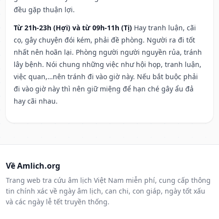
đều gặp thuận lợi.
Từ 21h-23h (Hợi) và từ 09h-11h (Tị)
Hay tranh luận, cãi
cọ, gây chuyện đói kém, phải đề phòng. Người ra đi tốt
nhất nên hoãn lại. Phòng người người nguyền rủa, tránh
lây bệnh. Nói chung những việc như hội họp, tranh luận,
việc quan,…nên tránh đi vào giờ này. Nếu bắt buộc phải
đi vào giờ này thì nên giữ miệng để hạn ché gây ẩu đả
hay cãi nhau.
Về Amlich.org
Trang web tra cứu âm lịch Việt Nam miễn phí, cung cấp thông
tin chính xác về ngày âm lịch, can chi, con giáp, ngày tốt xấu
và các ngày lễ tết truyền thống.