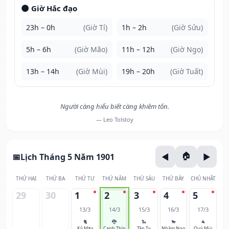
🌑 Giờ Hắc đạo
23h – 0h
(Giờ Tí)
1h – 2h
(Giờ Sửu)
5h – 6h
(Giờ Mão)
11h – 12h
(Giờ Ngọ)
13h – 14h
(Giờ Mùi)
19h – 20h
(Giờ Tuất)
Người càng hiểu biết càng khiêm tốn.
— Leo Tolstoy
Lịch Tháng 5 Năm 1901
THỨ HAI
THỨ BA
THỨ TƯ
THỨ NĂM
THỨ SÁU
THỨ BẢY
CHỦ NHẬT
29
30
1
2
3
4
5
13/3
14/3
15/3
16/3
17/3
🐈
🐉
🐍
🐎
🐐
Kỷ Mão
Canh Thìn
Tân Tỵ
Nhâm Ngọ
Quý Mùi