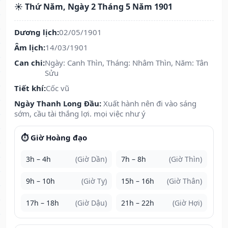
☀️ Thứ Năm, Ngày 2 Tháng 5 Năm 1901
Dương lịch:
02/05/1901
Âm lịch:
14/03/1901
Can chi:
Ngày: Canh Thìn, Tháng: Nhâm Thìn, Năm: Tân
Sửu
Tiết khí:
Cốc vũ
Ngày Thanh Long Đầu:
Xuất hành nên đi vào sáng
sớm, cầu tài thắng lợi. mọi việc như ý
⏱️ Giờ Hoàng đạo
3h – 4h
(Giờ Dần)
7h – 8h
(Giờ Thìn)
9h – 10h
(Giờ Tỵ)
15h – 16h
(Giờ Thân)
17h – 18h
(Giờ Dậu)
21h – 22h
(Giờ Hợi)