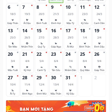
6
7
8
9
10
11
12
18/3
19/3
20/3
21/3
22/3
23/3
24/3
🐒
🐓
🐕
🐖
🐀
🐂
🐅
Giáp Thân
Ất Dậu
Bính Tuất
Đinh Hợi
Mậu Tý
Kỷ Sửu
Canh Dần
13
14
15
16
17
18
19
25/3
26/3
27/3
28/3
29/3
1/4
2/4
🐈
🐉
🐍
🐎
🐐
🐒
🐓
Tân Mão
Nhâm Thìn
Quý Tỵ
Giáp Ngọ
Ất Mùi
Bính Thân
Đinh Dậu
20
21
22
23
24
25
26
3/4
4/4
5/4
6/4
7/4
8/4
9/4
🐕
🐖
🐀
🐂
🐅
🐈
🐉
Mậu Tuất
Kỷ Hợi
Canh Tý
Tân Sửu
Nhâm Dần
Quý Mão
Giáp Thìn
27
28
29
30
31
1
2
10/4
11/4
12/4
13/4
14/4
🐍
🐎
🐐
🐒
🐓
Ất Tỵ
Bính Ngọ
Đinh Mùi
Mậu Thân
Kỷ Dậu