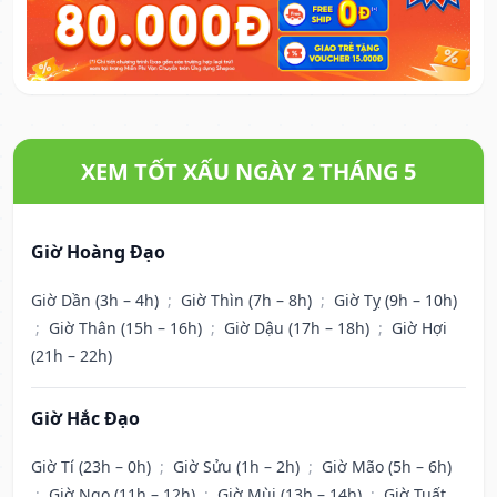
XEM TỐT XẤU NGÀY 2 THÁNG 5
Giờ Hoàng Đạo
Giờ Dần (3h – 4h)
;
Giờ Thìn (7h – 8h)
;
Giờ Tỵ (9h – 10h)
;
Giờ Thân (15h – 16h)
;
Giờ Dậu (17h – 18h)
;
Giờ Hợi
(21h – 22h)
Giờ Hắc Đạo
Giờ Tí (23h – 0h)
;
Giờ Sửu (1h – 2h)
;
Giờ Mão (5h – 6h)
;
Giờ Ngọ (11h – 12h)
;
Giờ Mùi (13h – 14h)
;
Giờ Tuất