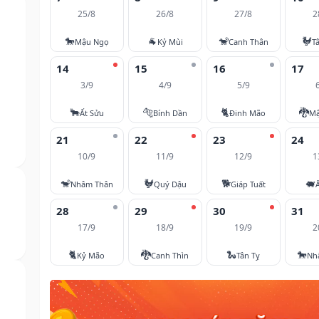
25/8
26/8
27/8
2
🐎
🐐
🐒
🐓
Mậu Ngọ
Kỷ Mùi
Canh Thân
T
14
15
16
17
3/9
4/9
5/9
🐂
🐅
🐈
🐉
Ất Sửu
Bính Dần
Đinh Mão
Mậ
21
22
23
24
10/9
11/9
12/9
1
🐒
🐓
🐕
🐖
Nhâm Thân
Quý Dậu
Giáp Tuất
28
29
30
31
17/9
18/9
19/9
2
🐈
🐉
🐍
🐎
Kỷ Mão
Canh Thìn
Tân Tỵ
Nh