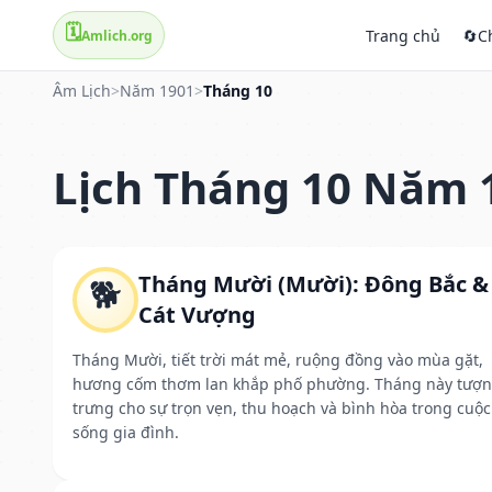
🗓️
Trang chủ
🔄
C
Amlich.org
Âm Lịch
>
Năm 1901
>
Tháng 10
Lịch Tháng 10 Năm 
Tháng Mười (Mười): Đông Bắc &
🐕
Cát Vượng
Tháng Mười, tiết trời mát mẻ, ruộng đồng vào mùa gặt,
hương cốm thơm lan khắp phố phường. Tháng này tượ
trưng cho sự trọn vẹn, thu hoạch và bình hòa trong cuộc
sống gia đình.