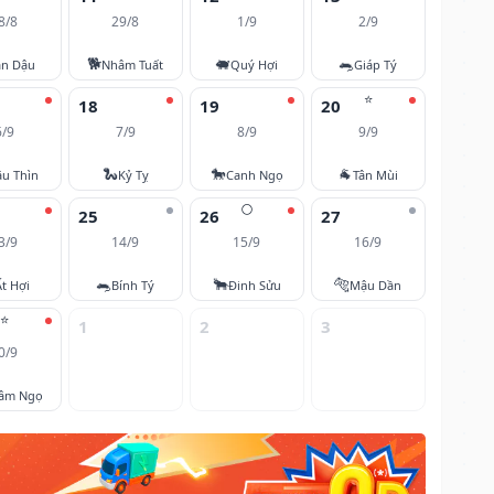
8/8
29/8
1/9
2/9
🐕
🐖
🐀
ân Dậu
Nhâm Tuất
Quý Hợi
Giáp Tý
⭐
18
19
20
6/9
7/9
8/9
9/9
🐍
🐎
🐐
u Thìn
Kỷ Tỵ
Canh Ngọ
Tân Mùi
🌕
25
26
27
3/9
14/9
15/9
16/9
🐀
🐂
🐅
Ất Hợi
Bính Tý
Đinh Sửu
Mậu Dần
⭐
1
2
3
0/9
âm Ngọ