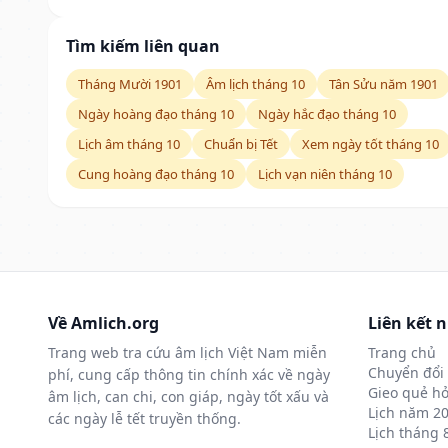
Tìm kiếm liên quan
Tháng Mười 1901
Âm lịch tháng 10
Tân Sửu năm 1901
Ngày hoàng đạo tháng 10
Ngày hắc đạo tháng 10
Lịch âm tháng 10
Chuẩn bị Tết
Xem ngày tốt tháng 10
Cung hoàng đạo tháng 10
Lịch vạn niên tháng 10
Về Amlich.org
Liên kết 
Trang web tra cứu âm lịch Việt Nam miễn
Trang chủ
Chuyển đổi 
phí, cung cấp thông tin chính xác về ngày
Gieo quẻ hỏ
âm lịch, can chi, con giáp, ngày tốt xấu và
Lịch năm 2
các ngày lễ tết truyền thống.
Lịch tháng 