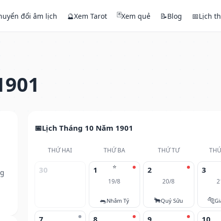
🃏
huyển đổi âm lịch
🔮
Xem Tarot
Xem quẻ
📝
Blog
📅
Lịch t
1901
Lịch Tháng 10 Năm 1901
THỨ HAI
THỨ BA
THỨ TƯ
THỨ
⭐
30
1
2
3
ng
19/8
20/8
2
🐀
🐂
🐅
Nhâm Tý
Quý Sửu
Gi
7
8
9
10