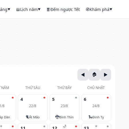
háng
📖
Lịch năm
🧧
Đếm ngược Tết
🧭
Khám phá
▼
▼
▼
 NĂM
THỨ SÁU
THỨ BẢY
CHỦ NHẬT
4
5
6
1/8
22/8
23/8
24/8
🐈
🐉
🐍
áp Dần
Ất Mão
Bính Thìn
Đinh Tỵ
⭐
🌙
⭐
11
12
13