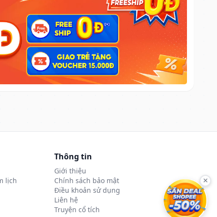
Thông tin
Giới thiệu
 lịch
Chính sách bảo mật
×
Điều khoản sử dụng
Liên hệ
Truyện cổ tích