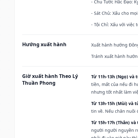
- Chu Tước Hắc Đạo: Kỵ
- Sát Chủ: Xấu cho mọi
- Tội Chỉ: Xấu với việc 
Hướng xuất hành
Xuất hành hướng Đông 
Tránh xuất hành hướng
Giờ xuất hành Theo Lý
Từ 11h-13h (Ngọ) và t
Thuần Phong
tiền, mất của nếu đi 
nhưng tốt nhất làm vi
Từ 13h-15h (Mùi) và t
tin về. Nếu chăn nuôi 
Từ 15h-17h (Thân) và 
người người nguyền rủ
phải đi vào giờ này th