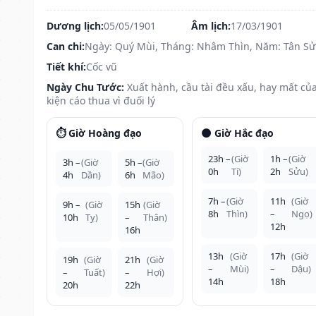
Dương lịch:
05/05/1901
Âm lịch:
17/03/1901
Can chi:
Ngày: Quý Mùi, Tháng: Nhâm Thìn, Năm: Tân S
Tiết khí:
Cốc vũ
Ngày Chu Tước:
Xuất hành, cầu tài đều xấu, hay mất của
kiện cáo thua vì đuối lý
⏱️ Giờ Hoàng đạo
🌑 Giờ Hắc đạo
23h –
(Giờ
1h –
(Giờ
3h –
(Giờ
5h –
(Giờ
0h
Tí)
2h
Sửu)
4h
Dần)
6h
Mão)
7h –
(Giờ
11h
(Giờ
9h –
(Giờ
15h
(Giờ
8h
Thìn)
–
Ngọ)
10h
Tỵ)
–
Thân)
12h
16h
13h
(Giờ
17h
(Giờ
19h
(Giờ
21h
(Giờ
–
Mùi)
–
Dậu)
–
Tuất)
–
Hợi)
14h
18h
20h
22h