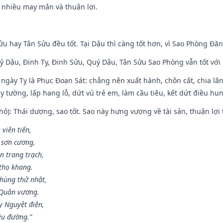
c nhiều may mắn và thuận lợi.
ửu hay Tân Sửu đều tốt. Tại Dậu thì càng tốt hơn, vì Sao Phòng Đăn
Kỷ Dậu, Đinh Tỵ, Đinh Sửu, Quý Dậu, Tân Sửu Sao Phòng vẫn tốt với mọ
ngày Tỵ là Phục Đoạn Sát: chẳng nên xuất hành, chôn cất, chia lãn
 tường, lấp hang lỗ, dứt vú trẻ em, làm cầu tiêu, kết dứt điều hun
ỏ): Thái dương, sao tốt. Sao này hưng vượng về tài sản, thuận lợi 
 viên tiến,
 sơn cương,
n trang trạch,
thọ khang.
hùng thử nhật,
 Quân vương.
y Nguyệt điện,
ều đường.”