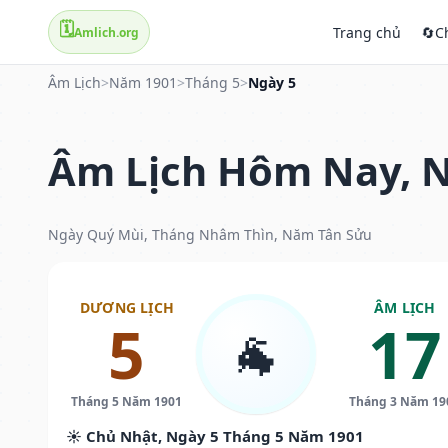
🗓️
Trang chủ
🔄
C
Amlich.org
Âm Lịch
>
Năm 1901
>
Tháng 5
>
Ngày 5
Âm Lịch Hôm Nay, N
Ngày Quý Mùi, Tháng Nhâm Thìn, Năm Tân Sửu
DƯƠNG LỊCH
ÂM LỊCH
5
17
🐐
Tháng 5 Năm 1901
Tháng 3 Năm 19
☀️ Chủ Nhật, Ngày 5 Tháng 5 Năm 1901