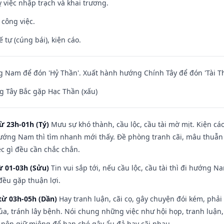
 việc nhập trạch và khai trương.
 công việc.
tế tự (cúng bái), kiện cáo.
Nam để đón 'Hỷ Thần'. Xuất hành hướng Chính Tây để đón 'Tài Th
 Tây Bắc gặp Hạc Thần (xấu)
ừ 23h-01h (Tý)
Mưu sự khó thành, cầu lộc, cầu tài mờ mịt. Kiện cáo
hướng Nam thì tìm nhanh mới thấy. Đề phòng tranh cãi, mâu thuẫn
ệc gì đều cần chắc chắn.
ừ 01-03h (Sửu)
Tin vui sắp tới, nếu cầu lộc, cầu tài thì đi hướng 
đều gặp thuận lợi.
từ 03h-05h (Dần)
Hay tranh luận, cãi cọ, gây chuyện đói kém, phải
a, tránh lây bệnh. Nói chung những việc như hội họp, tranh luận,
ì nên giữ miệng để hạn ché gây ẩu đả hay cãi nhau.