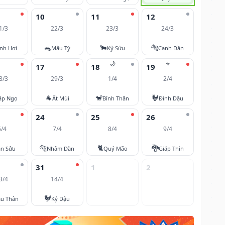
10
11
12
1/3
22/3
23/3
24/3
🐀
🐂
🐅
nh Hợi
Mậu Tý
Kỷ Sửu
Canh Dần
🌙
⭐
17
18
19
8/3
29/3
1/4
2/4
🐐
🐒
🐓
áp Ngọ
Ất Mùi
Bính Thân
Đinh Dậu
24
25
26
6/4
7/4
8/4
9/4
🐅
🐈
🐉
ân Sửu
Nhâm Dần
Quý Mão
Giáp Thìn
31
1
2
3/4
14/4
🐓
u Thân
Kỷ Dậu