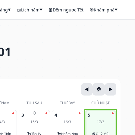
háng
📖
Lịch năm
🧧
Đếm ngược Tết
🧭
Khám phá
▼
▼
▼
01
 NĂM
THỨ SÁU
THỨ BẢY
CHỦ NHẬT
🌕
3
4
5
4/3
15/3
16/3
17/3
🐍
🐎
🐐
nh Thìn
Tân Tỵ
Nhâm Ngọ
Quý Mùi