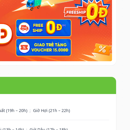
uất (19h – 20h)
;
Giờ Hợi (21h – 22h)
i (13h – 14h)
;
Giờ Dậu (17h – 18h)