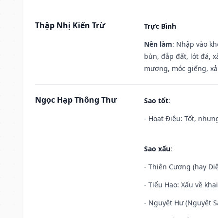
Thập Nhị Kiến Trừ
Trực Bình
Nên làm
: Nhập vào kh
bùn, đắp đất, lót đá, 
mương, móc giếng, xả
Ngọc Hạp Thông Thư
Sao tốt
:
- Hoạt Điệu: Tốt, nhưn
Sao xấu
:
- Thiên Cương (hay Diệ
- Tiểu Hao: Xấu về khai
- Nguyệt Hư (Nguyệt Sá