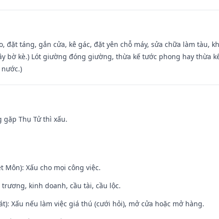
o, đặt táng, gắn cửa, kê gác, đặt yên chỗ máy, sửa chữa làm tàu, kh
xây bờ kè.) Lót giường đóng giường, thừa kế tước phong hay thừa k
 nước.)
g gặp Thụ Tử thì xấu.
t Môn): Xấu cho mọi công việc.
 trương, kinh doanh, cầu tài, cầu lộc.
t): Xấu nếu làm việc giá thú (cưới hỏi), mở cửa hoặc mở hàng.