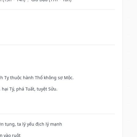
inh Tỵ thuộc hành Thổ không sợ Mộc.
hại Tý, phá Tuất, tuyệt Sửu.
ện tụng, ta lý yếu địch lý mạnh
m vào ruột