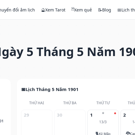
🃏
huyển đổi âm lịch
🔮
Xem Tarot
Xem quẻ
📝
Blog
📅
Lịch t
gày 5 Tháng 5 Năm 19
Lịch Tháng 5 Năm 1901
THỨ HAI
THỨ BA
THỨ TƯ
THỨ
⭐
29
30
1
2
01
13/3
1
🐈
🐉
Kỷ Mão
Ca