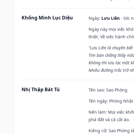
Khổng Minh Lục Diệu
Ngày:
Lưu Liên
- tức 
Ngày này mọi việc khó
thiệt. Về việc hành ch
“Lưu Liên là chuyện bất
Tìm bạn chẳng thấy nử
Không thì lưu lạc một k
Nhiều đường trắc trở nh
Nhị Thập Bát Tú
Tên sao
: Sao Phòng
Tên ngày
: Phòng Nhật 
Nên làm
: Mọi việc khở
phá đất và cả cắt áo.
Kiêng cữ
: Sao Phòng l