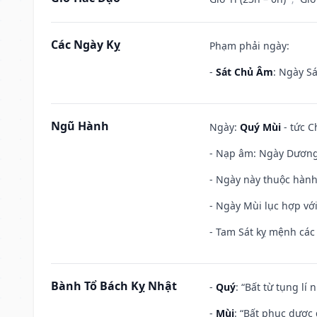
Các Ngày Kỵ
Phạm phải ngày:
-
Sát Chủ Âm
: Ngày Sá
Ngũ Hành
Ngày:
Quý Mùi
- tức C
- Nạp âm: Ngày Dương 
- Ngày này thuộc hành
- Ngày Mùi lục hợp vớ
- Tam Sát kỵ mệnh các 
Bành Tổ Bách Kỵ Nhật
-
Quý
: “Bất từ tụng lí
-
Mùi
: “Bất phục dược