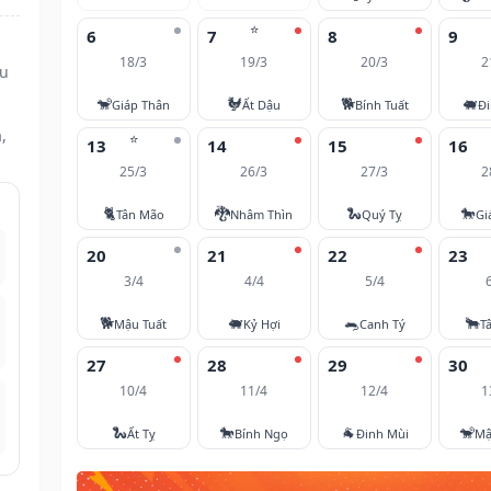
⭐
6
7
8
9
18/3
19/3
20/3
2
ửu
🐒
🐓
🐕
🐖
Giáp Thân
Ất Dậu
Bính Tuất
Đi
,
⭐
13
14
15
16
25/3
26/3
27/3
2
🐈
🐉
🐍
🐎
Tân Mão
Nhâm Thìn
Quý Tỵ
Gi
20
21
22
23
3/4
4/4
5/4
🐕
🐖
🐀
🐂
Mậu Tuất
Kỷ Hợi
Canh Tý
T
27
28
29
30
10/4
11/4
12/4
1
🐍
🐎
🐐
🐒
Ất Tỵ
Bính Ngọ
Đinh Mùi
Mậ