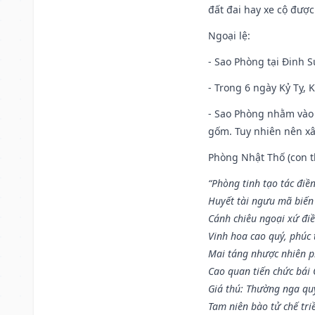
đất đai hay xe cộ đượ
Ngoại lệ
:
- Sao Phòng tại Đinh S
- Trong 6 ngày Kỷ Tỵ, 
- Sao Phòng nhằm vào 
gốm. Tuy nhiên nên xây
Phòng Nhật Thố (con th
“Phòng tinh tạo tác điền
Huyết tài ngưu mã biến
Cánh chiêu ngoại xứ điề
Vinh hoa cao quý, phúc 
Mai táng nhược nhiên p
Cao quan tiến chức bái
Giá thú: Thường nga qu
Tam niên bào tử chế tri