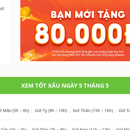
một
XEM TỐT XẤU NGÀY 5 THÁNG 5
ờ Mão (5h – 6h)
;
Giờ Tỵ (9h – 10h)
;
Giờ Thân (15h – 16h)
;
Giờ T
 Sửu (1h – 2h)
;
Giờ Thìn (7h – 8h)
;
Giờ Ngọ (11h – 12h)
;
Giờ Mù