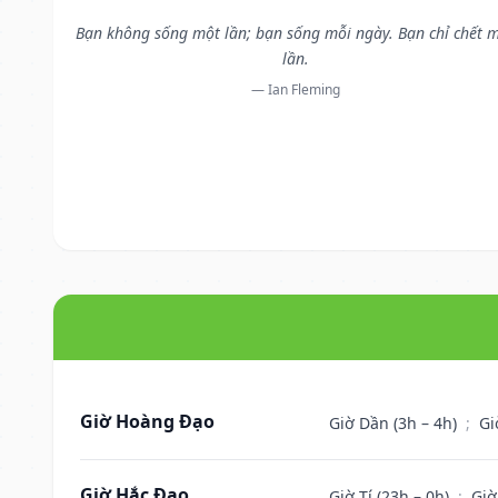
Bạn không sống một lần; bạn sống mỗi ngày. Bạn chỉ chết 
lần.
— Ian Fleming
Giờ Hoàng Đạo
Giờ Dần (3h – 4h)
;
Gi
Giờ Hắc Đạo
Giờ Tí (23h – 0h)
;
Giờ