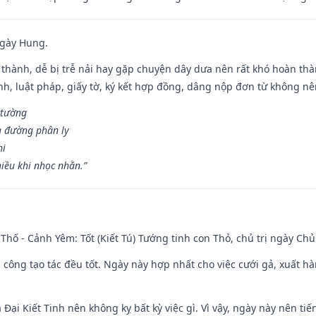
ngày Hung.
 thành, dễ bị trễ nải hay gặp chuyện dây dưa nên rất khó hoàn th
ính, luật pháp, giấy tờ, ký kết hợp đồng, dâng nộp đơn từ không nên
 tường
a đường phân ly
hi
iều khi nhọc nhằn.”
Thố - Cảnh Yêm: Tốt (Kiết Tú) Tướng tinh con Thỏ, chủ trị ngày Chủ
i công tạo tác đều tốt. Ngày này hợp nhất cho việc cưới gả, xuất h
à Đại Kiết Tinh nên không kỵ bất kỳ việc gì. Vì vậy, ngày này nên t