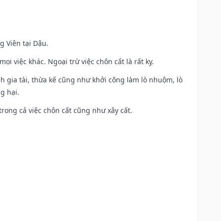
g Viên tại Dậu.
i việc khác. Ngoại trừ việc chôn cất là rất kỵ.
h gia tài, thừa kế cũng như khởi công làm lò nhuộm, lò
g hại.
trong cả việc chôn cất cũng như xây cất.