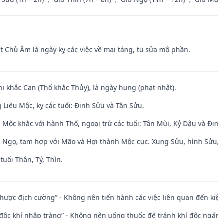
t Chủ Âm là ngày kỵ các việc về mai táng, tu sửa mộ phần.
hi khắc Can (Thổ khắc Thủy), là ngày hung (phạt nhật).
Liễu Mộc, kỵ các tuổi: Đinh Sửu và Tân Sửu.
 Mộc khắc với hành Thổ, ngoại trừ các tuổi: Tân Mùi, Kỷ Dậu và Đ
i Ngọ, tam hợp với Mão và Hợi thành Mộc cục. Xung Sửu, hình Sửu, 
tuổi Thân, Tý, Thìn.
 nhược địch cường” - Không nên tiến hành các việc liên quan đến ki
 độc khí nhập tràng” - Không nên uống thuốc để tránh khí độc ngấ