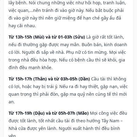
lây bệnh. Nói chung những việc như hội họp, tranh luận,
việc quan,…nên tránh đi vào giờ này. Nếu bắt buộc phải
đi vào giờ này thì nên giữ miệng để hạn ché gây ẩu đả
hay cãi nhau.
Từ 13h-15h (Mùi) và từ 01-03h (Sửu)
Là giờ rất tốt lành,
nếu đi thường gặp được may mắn. Buôn bán, kinh doanh
có lời. Người đi sắp về nhà. Phụ nữ có tin mừng. Mọi việc
trong nhà đều hòa hợp. Nếu có bệnh cầu thì sẽ khỏi, gia
đình đều mạnh khỏe.
Từ 15h-17h (Thân) và từ 03h-05h (Dần)
Cầu tài thì không
có lợi, hoặc hay bị trái ý. Nếu ra đi hay thiệt, gặp nạn, việc
quan trọng thì phải đòn, gặp ma quỷ nên cúng tế thì mới
an.
Từ 17h-19h (Dậu) và từ 05h-07h (Mão)
Mọi công việc đều
được tốt lành, tốt nhất cầu tài đi theo hướng Tây Nam –
Nhà cửa được yên lành. Người xuất hành thì đều bình
yên.