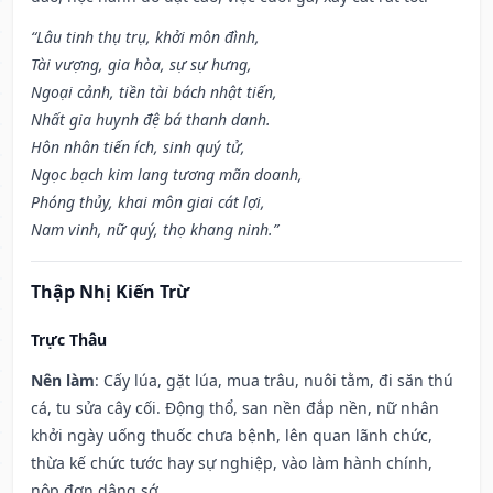
“Lâu tinh thụ trụ, khởi môn đình,
Tài vượng, gia hòa, sự sự hưng,
Ngoại cảnh, tiền tài bách nhật tiến,
Nhất gia huynh đệ bá thanh danh.
Hôn nhân tiến ích, sinh quý tử,
Ngọc bạch kim lang tương mãn doanh,
Phóng thủy, khai môn giai cát lợi,
Nam vinh, nữ quý, thọ khang ninh.”
Thập Nhị Kiến Trừ
Trực Thâu
Nên làm
: Cấy lúa, gặt lúa, mua trâu, nuôi tằm, đi săn thú
cá, tu sửa cây cối. Động thổ, san nền đắp nền, nữ nhân
khởi ngày uống thuốc chưa bệnh, lên quan lãnh chức,
thừa kế chức tước hay sự nghiệp, vào làm hành chính,
nộp đơn dâng sớ.