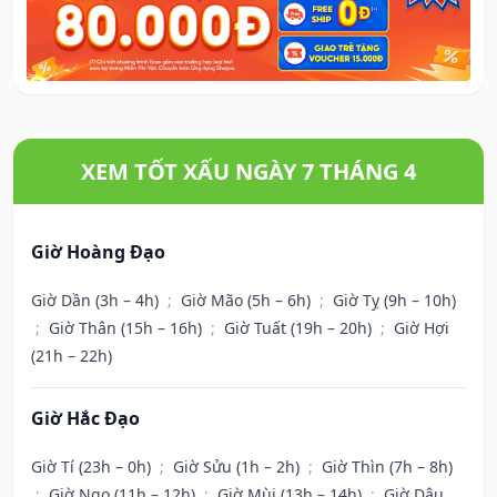
XEM TỐT XẤU NGÀY 7 THÁNG 4
Giờ Hoàng Đạo
Giờ Dần (3h – 4h)
;
Giờ Mão (5h – 6h)
;
Giờ Tỵ (9h – 10h)
;
Giờ Thân (15h – 16h)
;
Giờ Tuất (19h – 20h)
;
Giờ Hợi
(21h – 22h)
Giờ Hắc Đạo
Giờ Tí (23h – 0h)
;
Giờ Sửu (1h – 2h)
;
Giờ Thìn (7h – 8h)
;
Giờ Ngọ (11h – 12h)
;
Giờ Mùi (13h – 14h)
;
Giờ Dậu