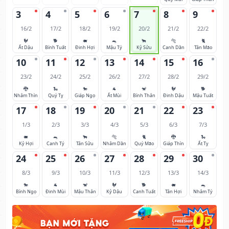
3
4
5
6
7
8
9
16/2
17/2
18/2
19/2
20/2
21/2
22/2
🐓
🐕
🐖
🐀
🐂
🐅
🐈
Ất Dậu
Bính Tuất
Đinh Hợi
Mậu Tý
Kỷ Sửu
Canh Dần
Tân Mão
10
11
12
13
14
15
16
23/2
24/2
25/2
26/2
27/2
28/2
29/2
🐉
🐍
🐎
🐐
🐒
🐓
🐕
Nhâm Thìn
Quý Tỵ
Giáp Ngọ
Ất Mùi
Bính Thân
Đinh Dậu
Mậu Tuất
17
18
19
20
21
22
23
1/3
2/3
3/3
4/3
5/3
6/3
7/3
🐖
🐀
🐂
🐅
🐈
🐉
🐍
Kỷ Hợi
Canh Tý
Tân Sửu
Nhâm Dần
Quý Mão
Giáp Thìn
Ất Tỵ
24
25
26
27
28
29
30
8/3
9/3
10/3
11/3
12/3
13/3
14/3
🐎
🐐
🐒
🐓
🐕
🐖
🐀
Bính Ngọ
Đinh Mùi
Mậu Thân
Kỷ Dậu
Canh Tuất
Tân Hợi
Nhâm Tý