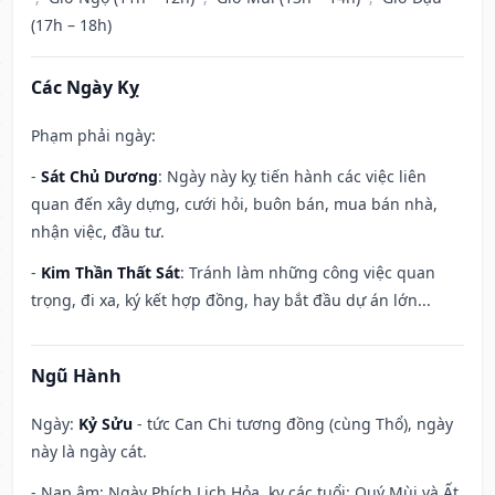
(17h – 18h)
Các Ngày Kỵ
Phạm phải ngày:
-
Sát Chủ Dương
: Ngày này kỵ tiến hành các việc liên
quan đến xây dựng, cưới hỏi, buôn bán, mua bán nhà,
nhận việc, đầu tư.
-
Kim Thần Thất Sát
: Tránh làm những công việc quan
trọng, đi xa, ký kết hợp đồng, hay bắt đầu dự án lớn...
Ngũ Hành
Ngày:
Kỷ Sửu
- tức Can Chi tương đồng (cùng Thổ), ngày
này là ngày cát.
- Nạp âm: Ngày Phích Lịch Hỏa, kỵ các tuổi: Quý Mùi và Ất