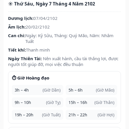
☀️ Thứ Sáu, Ngày 7 Tháng 4 Năm 2102
Dương lịch:
07/04/2102
Âm lịch:
20/02/2102
Can chi:
Ngày: Kỷ Sửu, Tháng: Quý Mão, Năm: Nhâm
Tuất
Tiết khí:
Thanh minh
Ngày Thiên Tài:
Nên xuất hành, cầu tài thắng lợi, được
người tốt giúp đỡ, mọi việc đều thuận
⏱️ Giờ Hoàng đạo
3h – 4h
(Giờ Dần)
5h – 6h
(Giờ Mão)
9h – 10h
(Giờ Tỵ)
15h – 16h
(Giờ Thân)
19h – 20h
(Giờ Tuất)
21h – 22h
(Giờ Hợi)