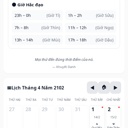
🌑 Giờ Hắc đạo
23h – 0h
(Giờ Tí)
1h – 2h
(Giờ Sửu)
7h – 8h
(Giờ Thìn)
11h – 12h
(Giờ Ngọ)
13h – 14h
(Giờ Mùi)
17h – 18h
(Giờ Dậu)
Mọi thứ đến đúng thời điểm của nó.
— Khuyết Danh
Lịch Tháng 4 Năm 2102
THỨ HAI
THỨ BA
THỨ TƯ
THỨ NĂM
THỨ SÁU
THỨ BẢY
CHỦ NHẬT
27
28
29
30
31
1
2
14/2
15/2
🐐
🐒
Quý Mùi
Giáp Thân