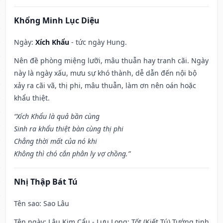
Khổng Minh Lục Diệu
Ngày:
Xích Khẩu
- tức ngày Hung.
Nên đề phòng miệng lưỡi, mâu thuẫn hay tranh cãi. Ngày
này là ngày xấu, mưu sự khó thành, dễ dẫn đến nội bộ
xảy ra cãi vã, thị phi, mâu thuẫn, làm ơn nên oán hoặc
khẩu thiệt.
“Xích Khẩu là quả bần cùng
Sinh ra khẩu thiệt bàn cùng thị phi
Chẳng thời mất của nó khi
Không thì chó cắn phân ly vợ chồng.”
Nhị Thập Bát Tú
Tên sao
: Sao Lâu
Tên ngày
: Lâu Kim Cẩu - Lưu Long: Tốt (Kiết Tú) Tướng tinh