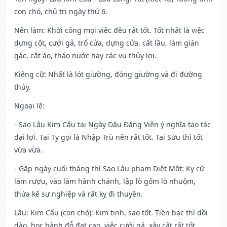
con chó, chủ trị ngày thứ 6.
Nên làm
: Khởi công mọi việc đều rất tốt. Tốt nhất là việc
dựng cột, cưới gả, trổ cửa, dựng cửa, cất lầu, làm giàn
gác, cắt áo, tháo nước hay các vụ thủy lợi.
Kiêng cữ
: Nhất là lót giường, đóng giường và đi đường
thủy.
Ngoại lệ
:
- Sao Lâu Kim Cẩu tại Ngày Dậu Đăng Viên ý nghĩa tạo tác
đại lợi. Tại Tỵ gọi là Nhập Trù nên rất tốt. Tại Sửu thì tốt
vừa vừa.
- Gặp ngày cuối tháng thì Sao Lâu phạm Diệt Một: Kỵ cữ
làm rượu, vào làm hành chánh, lập lò gốm lò nhuộm,
thừa kế sự nghiệp và rất kỵ đi thuyền.
Lâu: Kim Cẩu (con chó): Kim tinh, sao tốt. Tiền bạc thì dồi
dào, học hành đỗ đạt cao, việc cưới gả, xây cất rất tốt.