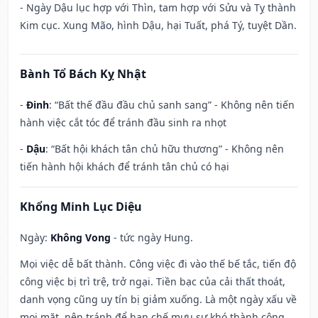
- Ngày Dậu lục hợp với Thìn, tam hợp với Sửu và Tỵ thành
Kim cục. Xung Mão, hình Dậu, hại Tuất, phá Tý, tuyệt Dần.
Bành Tổ Bách Kỵ Nhật
-
Đinh
: “Bất thế đầu đầu chủ sanh sang” - Không nên tiến
hành việc cắt tóc để tránh đầu sinh ra nhọt
-
Dậu
: “Bất hội khách tân chủ hữu thương” - Không nên
tiến hành hội khách để tránh tân chủ có hại
Khổng Minh Lục Diệu
Ngày:
Không Vong
- tức ngày Hung.
Mọi việc dễ bất thành. Công việc đi vào thế bế tắc, tiến độ
công việc bị trì trệ, trở ngại. Tiền bạc của cải thất thoát,
danh vọng cũng uy tín bị giảm xuống. Là một ngày xấu về
mọi mặt, nên tránh để hạn chế mưu sự khó thành công