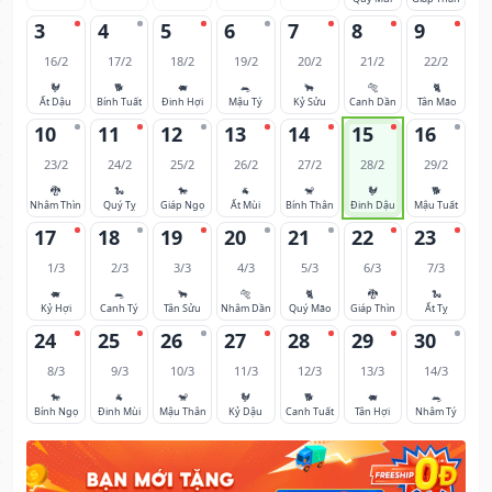
3
4
5
6
7
8
9
16/2
17/2
18/2
19/2
20/2
21/2
22/2
🐓
🐕
🐖
🐀
🐂
🐅
🐈
Ất Dậu
Bính Tuất
Đinh Hợi
Mậu Tý
Kỷ Sửu
Canh Dần
Tân Mão
10
11
12
13
14
15
16
23/2
24/2
25/2
26/2
27/2
28/2
29/2
🐉
🐍
🐎
🐐
🐒
🐓
🐕
Nhâm Thìn
Quý Tỵ
Giáp Ngọ
Ất Mùi
Bính Thân
Đinh Dậu
Mậu Tuất
17
18
19
20
21
22
23
1/3
2/3
3/3
4/3
5/3
6/3
7/3
🐖
🐀
🐂
🐅
🐈
🐉
🐍
Kỷ Hợi
Canh Tý
Tân Sửu
Nhâm Dần
Quý Mão
Giáp Thìn
Ất Tỵ
24
25
26
27
28
29
30
8/3
9/3
10/3
11/3
12/3
13/3
14/3
🐎
🐐
🐒
🐓
🐕
🐖
🐀
Bính Ngọ
Đinh Mùi
Mậu Thân
Kỷ Dậu
Canh Tuất
Tân Hợi
Nhâm Tý