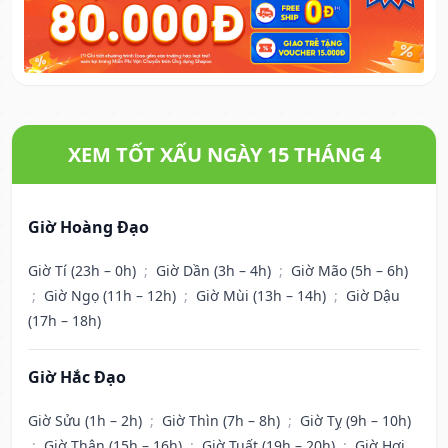
XEM TỐT XẤU NGÀY 15 THÁNG 4
Giờ Hoàng Đạo
Giờ Tí (23h – 0h)
;
Giờ Dần (3h – 4h)
;
Giờ Mão (5h – 6h)
;
Giờ Ngọ (11h – 12h)
;
Giờ Mùi (13h – 14h)
;
Giờ Dậu
(17h – 18h)
Giờ Hắc Đạo
Giờ Sửu (1h – 2h)
;
Giờ Thìn (7h – 8h)
;
Giờ Tỵ (9h – 10h)
;
Giờ Thân (15h – 16h)
;
Giờ Tuất (19h – 20h)
;
Giờ Hợi