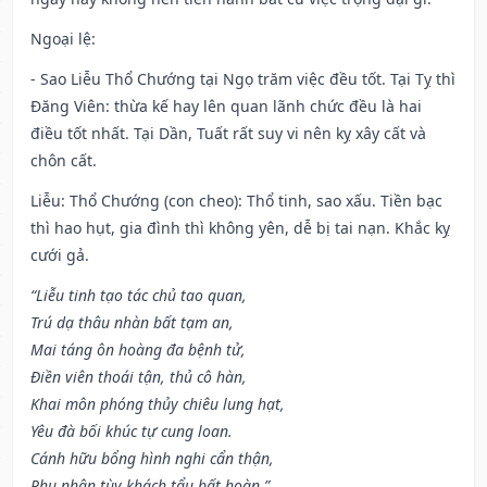
Ngoại lệ
:
- Sao Liễu Thổ Chướng tại Ngọ trăm việc đều tốt. Tại Tỵ thì
Đăng Viên: thừa kế hay lên quan lãnh chức đều là hai
điều tốt nhất. Tại Dần, Tuất rất suy vi nên kỵ xây cất và
chôn cất.
Liễu: Thổ Chướng (con cheo): Thổ tinh, sao xấu. Tiền bạc
thì hao hụt, gia đình thì không yên, dễ bị tai nạn. Khắc kỵ
cưới gả.
“Liễu tinh tạo tác chủ tao quan,
Trú dạ thâu nhàn bất tạm an,
Mai táng ôn hoàng đa bệnh tử,
Điền viên thoái tận, thủ cô hàn,
Khai môn phóng thủy chiêu lung hạt,
Yêu đà bối khúc tự cung loan.
Cánh hữu bổng hình nghi cẩn thận,
Phụ nhân tùy khách tẩu bất hoàn.”