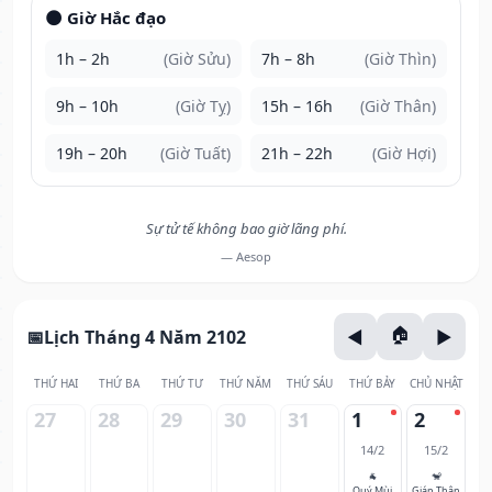
🌑 Giờ Hắc đạo
1h – 2h
(Giờ Sửu)
7h – 8h
(Giờ Thìn)
9h – 10h
(Giờ Tỵ)
15h – 16h
(Giờ Thân)
19h – 20h
(Giờ Tuất)
21h – 22h
(Giờ Hợi)
Sự tử tế không bao giờ lãng phí.
— Aesop
Lịch Tháng 4 Năm 2102
THỨ HAI
THỨ BA
THỨ TƯ
THỨ NĂM
THỨ SÁU
THỨ BẢY
CHỦ NHẬT
27
28
29
30
31
1
2
14/2
15/2
🐐
🐒
Quý Mùi
Giáp Thân