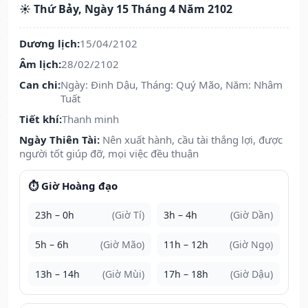
☀️ Thứ Bảy, Ngày 15 Tháng 4 Năm 2102
Dương lịch:
15/04/2102
Âm lịch:
28/02/2102
Can chi:
Ngày: Đinh Dậu, Tháng: Quý Mão, Năm: Nhâm
Tuất
Tiết khí:
Thanh minh
Ngày Thiên Tài:
Nên xuất hành, cầu tài thắng lợi, được
người tốt giúp đỡ, mọi việc đều thuận
⏱️ Giờ Hoàng đạo
23h – 0h
(Giờ Tí)
3h – 4h
(Giờ Dần)
5h – 6h
(Giờ Mão)
11h – 12h
(Giờ Ngọ)
13h – 14h
(Giờ Mùi)
17h – 18h
(Giờ Dậu)