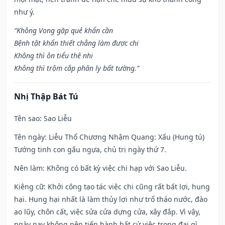
như ý.
“Không Vong gặp quẻ khẩn cần
Bệnh tật khẩn thiết chẳng làm được chi
Không thì ôn tiểu thê nhi
Không thì trộm cắp phân ly bất tường.”
Nhị Thập Bát Tú
Tên sao
: Sao Liễu
Tên ngày
: Liễu Thổ Chương Nhậm Quang: Xấu (Hung tú)
Tướng tinh con gấu ngựa, chủ trị ngày thứ 7.
Nên làm
: Không có bất kỳ việc chi hạp với Sao Liễu.
Kiêng cữ
: Khởi công tạo tác việc chi cũng rất bất lợi, hung
hại. Hung hại nhất là làm thủy lợi như trổ tháo nước, đào
ao lũy, chôn cất, việc sửa cửa dựng cửa, xây đắp. Vì vậy,
ngày nay không nên tiến hành bất cứ việc trọng đại gì.