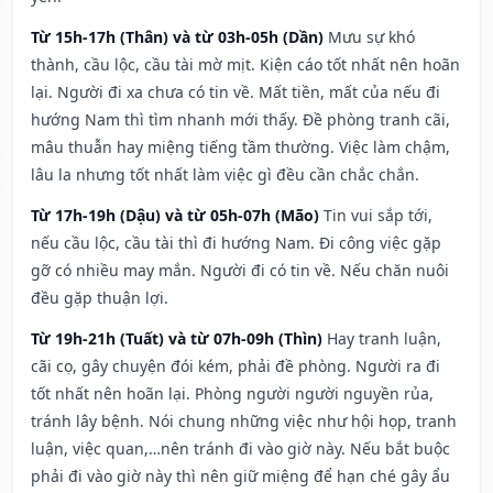
Từ 15h-17h (Thân) và từ 03h-05h (Dần)
Mưu sự khó
thành, cầu lộc, cầu tài mờ mịt. Kiện cáo tốt nhất nên hoãn
lại. Người đi xa chưa có tin về. Mất tiền, mất của nếu đi
hướng Nam thì tìm nhanh mới thấy. Đề phòng tranh cãi,
mâu thuẫn hay miệng tiếng tầm thường. Việc làm chậm,
lâu la nhưng tốt nhất làm việc gì đều cần chắc chắn.
Từ 17h-19h (Dậu) và từ 05h-07h (Mão)
Tin vui sắp tới,
nếu cầu lộc, cầu tài thì đi hướng Nam. Đi công việc gặp
gỡ có nhiều may mắn. Người đi có tin về. Nếu chăn nuôi
đều gặp thuận lợi.
Từ 19h-21h (Tuất) và từ 07h-09h (Thìn)
Hay tranh luận,
cãi cọ, gây chuyện đói kém, phải đề phòng. Người ra đi
tốt nhất nên hoãn lại. Phòng người người nguyền rủa,
tránh lây bệnh. Nói chung những việc như hội họp, tranh
luận, việc quan,…nên tránh đi vào giờ này. Nếu bắt buộc
phải đi vào giờ này thì nên giữ miệng để hạn ché gây ẩu