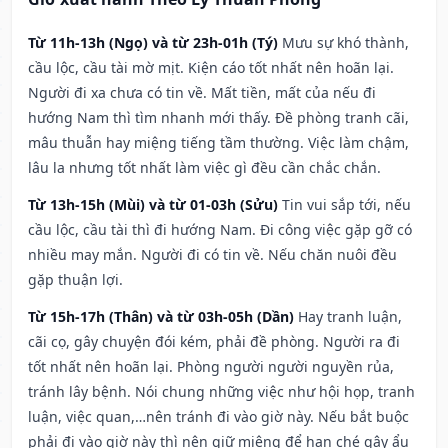
Từ 11h-13h (Ngọ) và từ 23h-01h (Tý)
Mưu sự khó thành,
cầu lộc, cầu tài mờ mịt. Kiện cáo tốt nhất nên hoãn lại.
Người đi xa chưa có tin về. Mất tiền, mất của nếu đi
hướng Nam thì tìm nhanh mới thấy. Đề phòng tranh cãi,
mâu thuẫn hay miệng tiếng tầm thường. Việc làm chậm,
lâu la nhưng tốt nhất làm việc gì đều cần chắc chắn.
Từ 13h-15h (Mùi) và từ 01-03h (Sửu)
Tin vui sắp tới, nếu
cầu lộc, cầu tài thì đi hướng Nam. Đi công việc gặp gỡ có
nhiều may mắn. Người đi có tin về. Nếu chăn nuôi đều
gặp thuận lợi.
Từ 15h-17h (Thân) và từ 03h-05h (Dần)
Hay tranh luận,
cãi cọ, gây chuyện đói kém, phải đề phòng. Người ra đi
tốt nhất nên hoãn lại. Phòng người người nguyền rủa,
tránh lây bệnh. Nói chung những việc như hội họp, tranh
luận, việc quan,…nên tránh đi vào giờ này. Nếu bắt buộc
phải đi vào giờ này thì nên giữ miệng để hạn ché gây ẩu