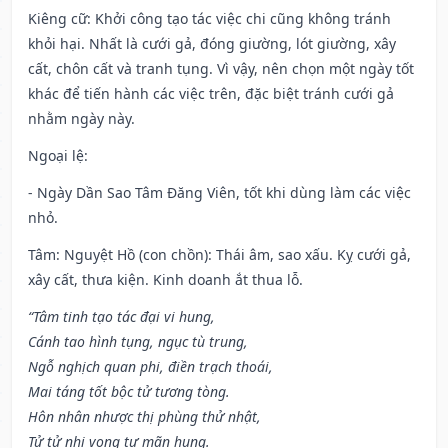
Kiêng cữ
: Khởi công tạo tác việc chi cũng không tránh
khỏi hại. Nhất là cưới gả, đóng giường, lót giường, xây
cất, chôn cất và tranh tụng. Vì vậy, nên chọn một ngày tốt
khác để tiến hành các việc trên, đặc biệt tránh cưới gả
nhằm ngày này.
Ngoại lệ
:
- Ngày Dần Sao Tâm Đăng Viên, tốt khi dùng làm các việc
nhỏ.
Tâm: Nguyệt Hồ (con chồn): Thái âm, sao xấu. Kỵ cưới gả,
xây cất, thưa kiện. Kinh doanh ắt thua lỗ.
“Tâm tinh tạo tác đại vi hung,
Cánh tao hình tụng, ngục tù trung,
Ngỗ nghịch quan phi, điền trạch thoái,
Mai táng tốt bộc tử tương tòng.
Hôn nhân nhược thị phùng thử nhật,
Tử tử nhi vong tự mãn hung.