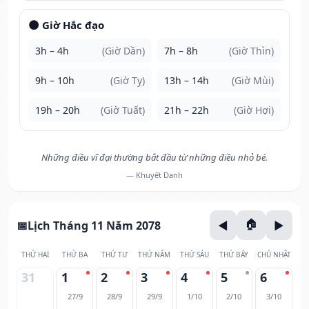
🌑 Giờ Hắc đạo
3h – 4h
(Giờ Dần)
7h – 8h
(Giờ Thìn)
9h – 10h
(Giờ Tỵ)
13h – 14h
(Giờ Mùi)
19h – 20h
(Giờ Tuất)
21h – 22h
(Giờ Hợi)
Những điều vĩ đại thường bắt đầu từ những điều nhỏ bé.
— Khuyết Danh
Lịch Tháng 11 Năm 2078
THỨ HAI
THỨ BA
THỨ TƯ
THỨ NĂM
THỨ SÁU
THỨ BẢY
CHỦ NHẬT
31
1
2
3
4
5
6
27/9
28/9
29/9
1/10
2/10
3/10