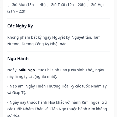
;
Giờ Mùi (13h – 14h)
;
Giờ Tuất (19h – 20h)
;
Giờ Hợi
(21h – 22h)
Các Ngày Kỵ
Không phạm bất kỳ ngày Nguyệt kỵ, Nguyệt tận, Tam
Nương, Dương Công Kỵ Nhật nào.
Ngũ Hành
Ngày:
Mậu Ngọ
- tức Chi sinh Can (Hỏa sinh Thổ), ngày
này là ngày cát (nghĩa nhật).
- Nạp âm: Ngày Thiên Thượng Hỏa, kỵ các tuổi: Nhâm Tý
và Giáp Tý.
- Ngày này thuộc hành Hỏa khắc với hành Kim, ngoại trừ
các tuổi: Nhâm Thân và Giáp Ngọ thuộc hành Kim không
sợ Hỏa.