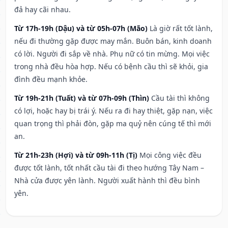
đả hay cãi nhau.
Từ 17h-19h (Dậu) và từ 05h-07h (Mão)
Là giờ rất tốt lành,
nếu đi thường gặp được may mắn. Buôn bán, kinh doanh
có lời. Người đi sắp về nhà. Phụ nữ có tin mừng. Mọi việc
trong nhà đều hòa hợp. Nếu có bệnh cầu thì sẽ khỏi, gia
đình đều mạnh khỏe.
Từ 19h-21h (Tuất) và từ 07h-09h (Thìn)
Cầu tài thì không
có lợi, hoặc hay bị trái ý. Nếu ra đi hay thiệt, gặp nạn, việc
quan trọng thì phải đòn, gặp ma quỷ nên cúng tế thì mới
an.
Từ 21h-23h (Hợi) và từ 09h-11h (Tị)
Mọi công việc đều
được tốt lành, tốt nhất cầu tài đi theo hướng Tây Nam –
Nhà cửa được yên lành. Người xuất hành thì đều bình
yên.