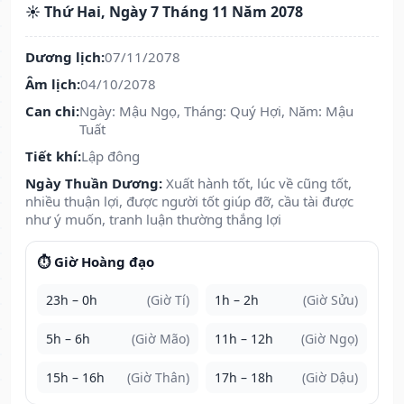
☀️ Thứ Hai, Ngày 7 Tháng 11 Năm 2078
Dương lịch:
07/11/2078
Âm lịch:
04/10/2078
Can chi:
Ngày: Mậu Ngọ, Tháng: Quý Hợi, Năm: Mậu
Tuất
Tiết khí:
Lập đông
Ngày Thuần Dương:
Xuất hành tốt, lúc về cũng tốt,
nhiều thuận lợi, được người tốt giúp đỡ, cầu tài được
như ý muốn, tranh luận thường thắng lợi
⏱️ Giờ Hoàng đạo
23h – 0h
(Giờ Tí)
1h – 2h
(Giờ Sửu)
5h – 6h
(Giờ Mão)
11h – 12h
(Giờ Ngọ)
15h – 16h
(Giờ Thân)
17h – 18h
(Giờ Dậu)