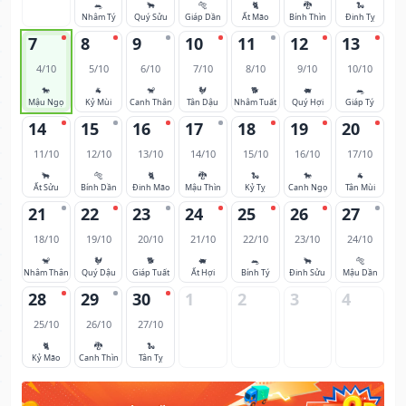
🐀
🐂
🐅
🐈
🐉
🐍
Nhâm Tý
Quý Sửu
Giáp Dần
Ất Mão
Bính Thìn
Đinh Tỵ
7
8
9
10
11
12
13
4/10
5/10
6/10
7/10
8/10
9/10
10/10
🐎
🐐
🐒
🐓
🐕
🐖
🐀
Mậu Ngọ
Kỷ Mùi
Canh Thân
Tân Dậu
Nhâm Tuất
Quý Hợi
Giáp Tý
14
15
16
17
18
19
20
11/10
12/10
13/10
14/10
15/10
16/10
17/10
🐂
🐅
🐈
🐉
🐍
🐎
🐐
Ất Sửu
Bính Dần
Đinh Mão
Mậu Thìn
Kỷ Tỵ
Canh Ngọ
Tân Mùi
21
22
23
24
25
26
27
18/10
19/10
20/10
21/10
22/10
23/10
24/10
🐒
🐓
🐕
🐖
🐀
🐂
🐅
Nhâm Thân
Quý Dậu
Giáp Tuất
Ất Hợi
Bính Tý
Đinh Sửu
Mậu Dần
28
29
30
1
2
3
4
25/10
26/10
27/10
🐈
🐉
🐍
Kỷ Mão
Canh Thìn
Tân Tỵ