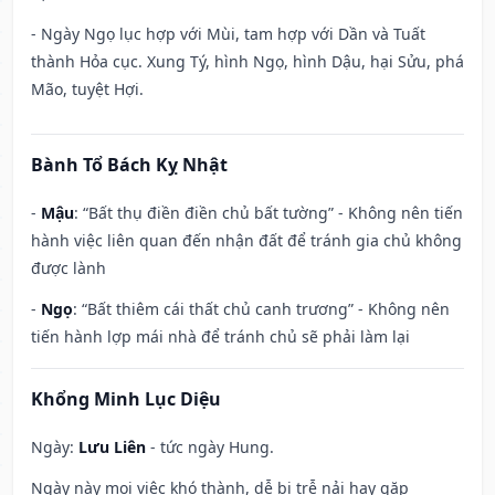
- Ngày Ngọ lục hợp với Mùi, tam hợp với Dần và Tuất
thành Hỏa cục. Xung Tý, hình Ngọ, hình Dậu, hại Sửu, phá
Mão, tuyệt Hợi.
Bành Tổ Bách Kỵ Nhật
-
Mậu
: “Bất thụ điền điền chủ bất tường” - Không nên tiến
hành việc liên quan đến nhận đất để tránh gia chủ không
được lành
-
Ngọ
: “Bất thiêm cái thất chủ canh trương” - Không nên
tiến hành lợp mái nhà để tránh chủ sẽ phải làm lại
Khổng Minh Lục Diệu
Ngày:
Lưu Liên
- tức ngày Hung.
Ngày này mọi việc khó thành, dễ bị trễ nải hay gặp