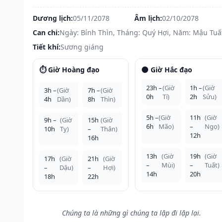
Dương lịch:
05/11/2078
Âm lịch:
02/10/2078
Can chi:
Ngày: Bính Thìn, Tháng: Quý Hợi, Năm: Mậu Tuấ
Tiết khí:
Sương giáng
⏱️ Giờ Hoàng đạo
🌑 Giờ Hắc đạo
23h –
(Giờ
1h –
(Giờ
3h –
(Giờ
7h –
(Giờ
0h
Tí)
2h
Sửu)
4h
Dần)
8h
Thìn)
5h –
(Giờ
11h
(Giờ
9h –
(Giờ
15h
(Giờ
6h
Mão)
–
Ngọ)
10h
Tỵ)
–
Thân)
12h
16h
13h
(Giờ
19h
(Giờ
17h
(Giờ
21h
(Giờ
–
Mùi)
–
Tuất)
–
Dậu)
–
Hợi)
14h
20h
18h
22h
Chúng ta là những gì chúng ta lặp đi lặp lại.