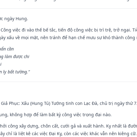
ức ngày Hung.
Công việc đi vào thế bế tắc, tiến độ công việc bị trì trệ, trở ngại. 
ày xấu về mọi mặt, nên tránh để hạn chế mưu sự khó thành công 
hẩn cần
ng làm được chi
i
 ly bất tường.”
- Giả Phục: Xấu (Hung Tú) Tướng tinh con Lạc Đà, chủ trị ngày thứ 7
hung, không hợp để làm bất kỳ công việc trọng đại nào.
hởi công xây dựng, chôn cất, cưới gả và xuất hành. Kỵ nhất là đư
y chỉ là liệt kê các việc Đại Kỵ, còn các việc khác vẫn nên kiêng cữ