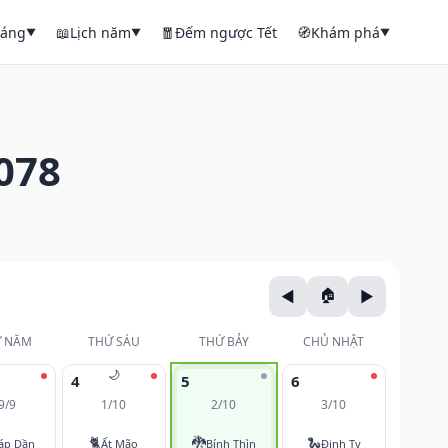
háng
📖
Lịch năm
🧧
Đếm ngược Tết
🧭
Khám phá
▼
▼
▼
078
 NĂM
THỨ SÁU
THỨ BẢY
CHỦ NHẬT
🌙
4
5
6
9/9
1/10
2/10
3/10
🐈
🐉
🐍
áp Dần
Ất Mão
Bính Thìn
Đinh Tỵ