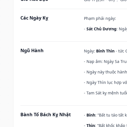
Các Ngày Kỵ
Phạm phải ngày:
-
Sát Chủ Dương
: Ngà
Ngũ Hành
Ngày:
Bính Thìn
- tức 
- Nạp âm: Ngày Sa Tru
- Ngày này thuộc hành
- Ngày Thìn lục hợp vớ
- Tam Sát kỵ mệnh tuổi
Bành Tổ Bách Kỵ Nhật
-
Bính
: “Bất tu táo tấ
-
Thìn
: “Bất khốc khấp