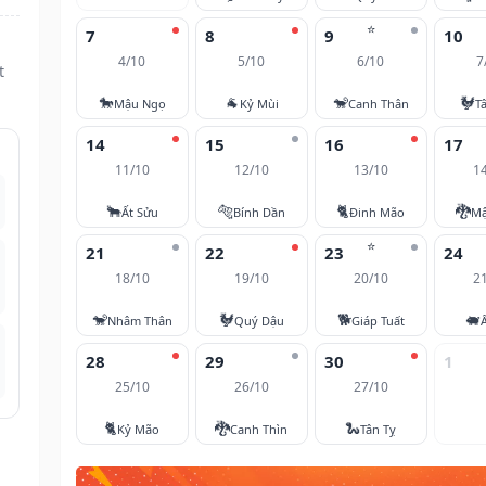
⭐
7
8
9
10
4/10
5/10
6/10
7
t
🐎
🐐
🐒
🐓
Mậu Ngọ
Kỷ Mùi
Canh Thân
T
14
15
16
17
11/10
12/10
13/10
1
🐂
🐅
🐈
🐉
Ất Sửu
Bính Dần
Đinh Mão
Mậ
⭐
21
22
23
24
18/10
19/10
20/10
2
🐒
🐓
🐕
🐖
Nhâm Thân
Quý Dậu
Giáp Tuất
28
29
30
1
25/10
26/10
27/10
🐈
🐉
🐍
Kỷ Mão
Canh Thìn
Tân Tỵ