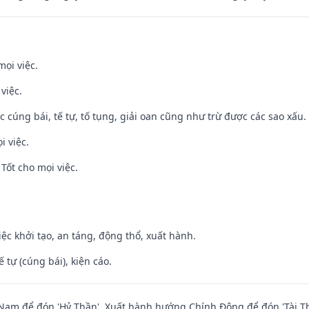
mọi việc.
việc.
ệc cúng bái, tế tự, tố tụng, giải oan cũng như trừ được các sao xấu.
i việc.
Tốt cho mọi việc.
việc khởi tạo, an táng, động thổ, xuất hành.
tế tự (cúng bái), kiện cáo.
am để đón 'Hỷ Thần'. Xuất hành hướng Chính Đông để đón 'Tài Th