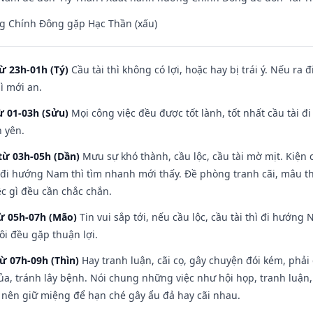
g Chính Đông gặp Hạc Thần (xấu)
ừ 23h-01h (Tý)
Cầu tài thì không có lợi, hoặc hay bị trái ý. Nếu ra 
ì mới an.
ừ 01-03h (Sửu)
Mọi công việc đều được tốt lành, tốt nhất cầu tài
h yên.
từ 03h-05h (Dần)
Mưu sự khó thành, cầu lộc, cầu tài mờ mịt. Kiện c
 đi hướng Nam thì tìm nhanh mới thấy. Đề phòng tranh cãi, mâu t
ệc gì đều cần chắc chắn.
từ 05h-07h (Mão)
Tin vui sắp tới, nếu cầu lộc, cầu tài thì đi hướn
ôi đều gặp thuận lợi.
từ 07h-09h (Thìn)
Hay tranh luận, cãi cọ, gây chuyện đói kém, phải
a, tránh lây bệnh. Nói chung những việc như hội họp, tranh luận,
ì nên giữ miệng để hạn ché gây ẩu đả hay cãi nhau.