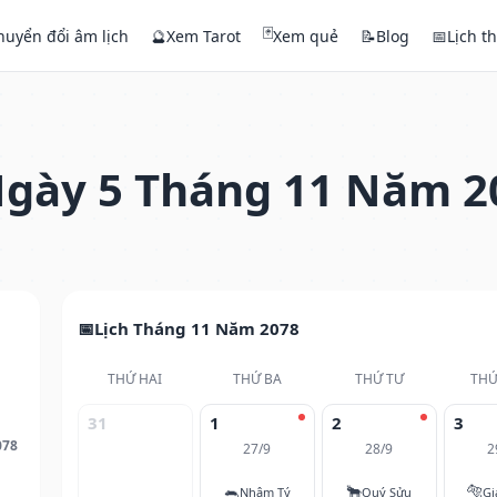
🃏
huyển đổi âm lịch
🔮
Xem Tarot
Xem quẻ
📝
Blog
📅
Lịch t
gày 5 Tháng 11 Năm 2
Lịch Tháng 11 Năm 2078
THỨ HAI
THỨ BA
THỨ TƯ
THỨ
31
1
2
3
078
27/9
28/9
2
🐀
🐂
🐅
Nhâm Tý
Quý Sửu
Gi