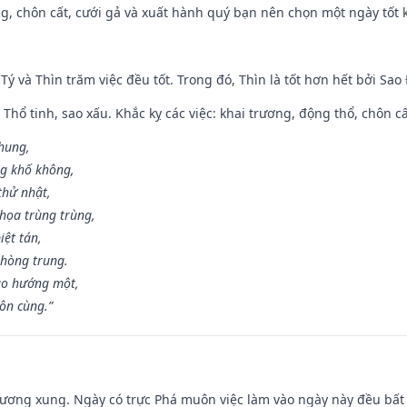
g, chôn cất, cưới gả và xuất hành quý bạn nên chọn một ngày tốt 
 Tý và Thìn trăm việc đều tốt. Trong đó, Thìn là tốt hơn hết bởi Sao
 Thổ tinh, sao xấu. Khắc kỵ các việc: khai trương, động thổ, chôn c
 hung,
ng khố không,
thử nhật,
họa trùng trùng,
iệt tán,
phòng trung.
ạo hướng một,
tôn cùng.”
ương xung. Ngày có trực Phá muôn việc làm vào ngày này đều bất l