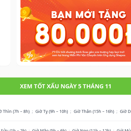
XEM TỐT XẤU NGÀY 5 THÁNG 11
ờ Thìn (7h – 8h)
;
Giờ Tỵ (9h – 10h)
;
Giờ Thân (15h – 16h)
;
Giờ D
 Sửu (1h – 2h)
;
Giờ Mão (5h – 6h)
;
Giờ Ngọ (11h – 12h)
;
Giờ Mù