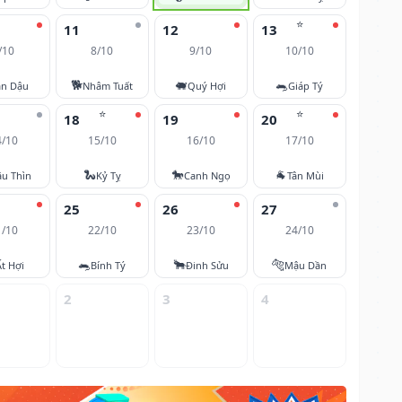
⭐
11
12
13
/10
8/10
9/10
10/10
🐕
🐖
🐀
ân Dậu
Nhâm Tuất
Quý Hợi
Giáp Tý
⭐
⭐
18
19
20
4/10
15/10
16/10
17/10
🐍
🐎
🐐
u Thìn
Kỷ Tỵ
Canh Ngọ
Tân Mùi
25
26
27
1/10
22/10
23/10
24/10
🐀
🐂
🐅
Ất Hợi
Bính Tý
Đinh Sửu
Mậu Dần
2
3
4