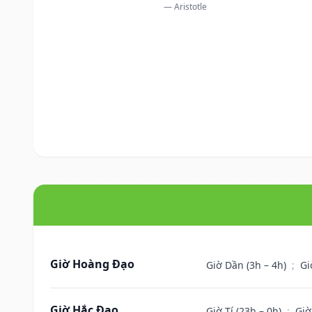
— Aristotle
Giờ Hoàng Đạo
Giờ Dần (3h – 4h)
;
Gi
Giờ Hắc Đạo
Giờ Tí (23h – 0h)
;
Giờ