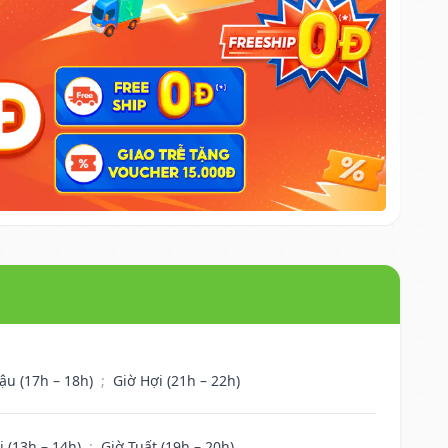
ậu (17h – 18h)
;
Giờ Hợi (21h – 22h)
i (13h – 14h)
;
Giờ Tuất (19h – 20h)