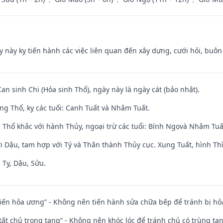
y này kỵ tiến hành các việc liên quan đến xây dựng, cưới hỏi, buô
Can sinh Chi (Hỏa sinh Thổ), ngày này là ngày cát (bảo nhật).
ng Thổ, kỵ các tuổi: Canh Tuất và Nhâm Tuất.
 Thổ khắc với hành Thủy, ngoại trừ các tuổi: Bính Ngọvà Nhâm Tu
i Dậu, tam hợp với Tý và Thân thành Thủy cục. Xung Tuất, hình Thì
 Tỵ, Dậu, Sửu.
t kiến hỏa ương” - Không nên tiến hành sửa chữa bếp để tránh bị hỏa
 tất chủ trọng tang” - Không nên khóc lóc để tránh chủ có trùng ta