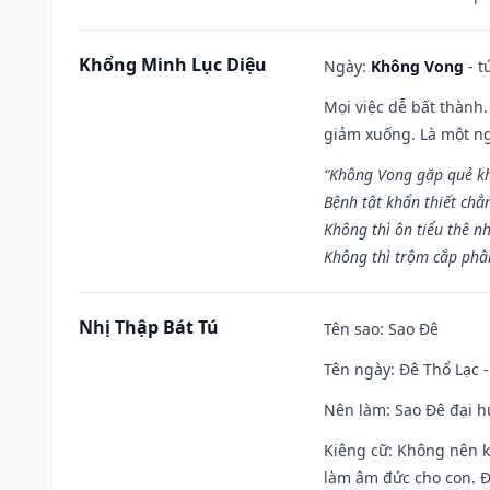
Khổng Minh Lục Diệu
Ngày:
Không Vong
- t
Mọi việc dễ bất thành. 
giảm xuống. Là một ng
“Không Vong gặp quẻ k
Bệnh tật khẩn thiết chẳ
Không thì ôn tiểu thê nh
Không thì trộm cắp phân
Nhị Thập Bát Tú
Tên sao
: Sao Đê
Tên ngày
: Đê Thổ Lạc 
Nên làm
: Sao Đê đại 
Kiêng cữ
: Không nên k
làm âm đức cho con. Đâ