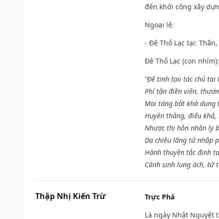
đến khởi công xây dựn
Ngoại lệ
:
- Đê Thổ Lạc tại: Thân,
Đê Thổ Lạc (con nhím):
“Đê tinh tạo tác chủ tai
Phí tận điền viên, thươ
Mai táng bất khả dụng 
Huyền thằng, điếu khả, 
Nhược thị hôn nhân ly b
Dạ chiêu lãng tử nhập 
Hành thuyền tắc định t
Cánh sinh lung ách, tử 
Thập Nhị Kiến Trừ
Trực Phá
Là ngày Nhật Nguyệt t