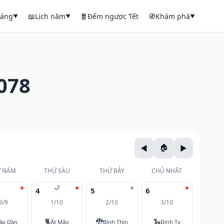
háng
📖
Lịch năm
🧧
Đếm ngược Tết
🧭
Khám phá
▼
▼
▼
078
 NĂM
THỨ SÁU
THỨ BẢY
CHỦ NHẬT
🌙
4
5
6
9/9
1/10
2/10
3/10
🐈
🐉
🐍
áp Dần
Ất Mão
Bính Thìn
Đinh Tỵ