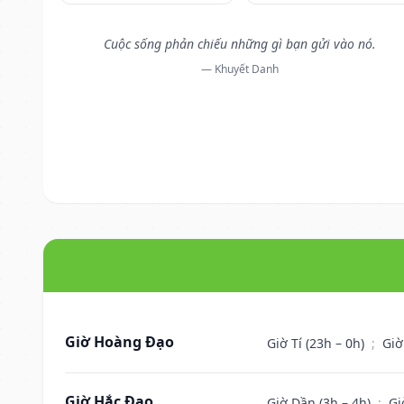
Cuộc sống phản chiếu những gì bạn gửi vào nó.
— Khuyết Danh
Giờ Hoàng Đạo
Giờ Tí (23h – 0h)
;
Giờ
Giờ Hắc Đạo
Giờ Dần (3h – 4h)
;
Gi