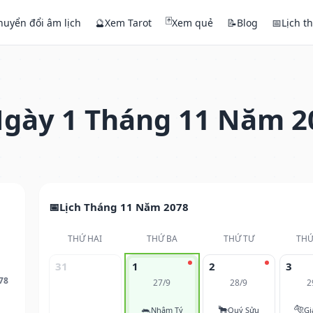
🃏
huyển đổi âm lịch
🔮
Xem Tarot
Xem quẻ
📝
Blog
📅
Lịch t
gày 1 Tháng 11 Năm 2
Lịch Tháng 11 Năm 2078
THỨ HAI
THỨ BA
THỨ TƯ
THỨ
31
1
2
3
78
27/9
28/9
2
🐀
🐂
🐅
Nhâm Tý
Quý Sửu
Gi