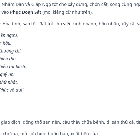
n, Nhâm Dần và Giáp Ngọ tốt cho xây dựng, chôn cất, song cũng ng
m vào
Phục Đoạn Sát
(mọi kiêng cữ như trên).
: Hỏa tinh, sao tốt. Rất tốt cho việc kinh doanh, hôn nhân, xây cất v
điền ngưu,
n hầu,
thượng chỉ,
hiên thu.
iêu tài bạch,
quý nhi.
thử nhật,
húc vô ưu!”
, giao dịch, động thổ san nền, cầu thầy chữa bệnh, đi săn thú cá, 
đi chơi xa, mở cửa hiệu buôn bán, xuất tiền của.