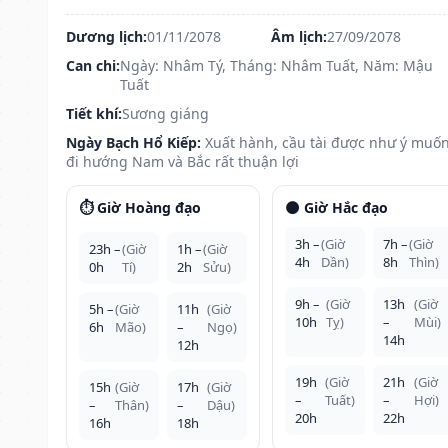
Dương lịch:
01/11/2078
Âm lịch:
27/09/2078
Can chi:
Ngày: Nhâm Tý, Tháng: Nhâm Tuất, Năm: Mậu
Tuất
Tiết khí:
Sương giáng
Ngày Bạch Hổ Kiếp:
Xuất hành, cầu tài được như ý muốn
đi hướng Nam và Bắc rất thuận lợi
⏱️ Giờ Hoàng đạo
🌑 Giờ Hắc đạo
3h –
(Giờ
7h –
(Giờ
23h –
(Giờ
1h –
(Giờ
4h
Dần)
8h
Thìn)
0h
Tí)
2h
Sửu)
9h –
(Giờ
13h
(Giờ
5h –
(Giờ
11h
(Giờ
10h
Tỵ)
–
Mùi)
6h
Mão)
–
Ngọ)
14h
12h
19h
(Giờ
21h
(Giờ
15h
(Giờ
17h
(Giờ
–
Tuất)
–
Hợi)
–
Thân)
–
Dậu)
20h
22h
16h
18h