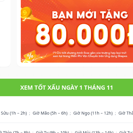
XEM TỐT XẤU NGÀY 1 THÁNG 11
 Sửu (1h – 2h)
;
Giờ Mão (5h – 6h)
;
Giờ Ngọ (11h – 12h)
;
Giờ Th
ờ Thìn (7h – 8h)
;
Giờ Tỵ (9h – 10h)
;
Giờ Mùi (13h – 14h)
;
Giờ Tu