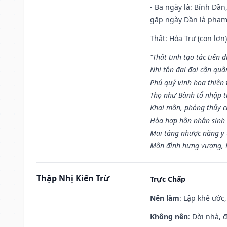
- Ba ngày là: Bính Dầ
gặp ngày Dần là phạ
Thất: Hỏa Trư (con lợn)
“Thất tinh tạo tác tiến 
Nhi tôn đại đại cận quâ
Phú quý vinh hoa thiên 
Thọ như Bành tổ nhập t
Khai môn, phóng thủy ch
Hòa hợp hôn nhân sinh 
Mai táng nhược năng y 
Môn đình hưng vượng, P
Thập Nhị Kiến Trừ
Trực Chấp
Nên làm
: Lập khế ước
Không nên
: Dời nhà, 