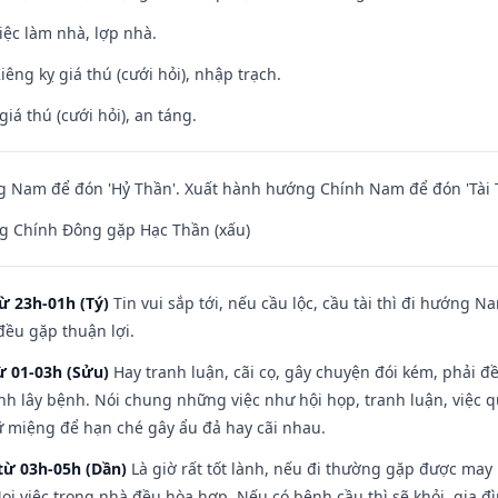
việc làm nhà, lợp nhà.
Kiêng kỵ giá thú (cưới hỏi), nhập trạch.
giá thú (cưới hỏi), an táng.
 Nam để đón 'Hỷ Thần'. Xuất hành hướng Chính Nam để đón 'Tài 
g Chính Đông gặp Hạc Thần (xấu)
ừ 23h-01h (Tý)
Tin vui sắp tới, nếu cầu lộc, cầu tài thì đi hướng 
đều gặp thuận lợi.
ừ 01-03h (Sửu)
Hay tranh luận, cãi cọ, gây chuyện đói kém, phải đ
nh lây bệnh. Nói chung những việc như hội họp, tranh luận, việc q
iữ miệng để hạn ché gây ẩu đả hay cãi nhau.
từ 03h-05h (Dần)
Là giờ rất tốt lành, nếu đi thường gặp được may
ọi việc trong nhà đều hòa hợp. Nếu có bệnh cầu thì sẽ khỏi, gia 