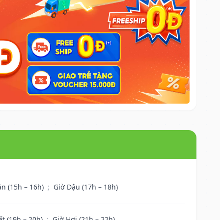
ân (15h – 16h)
;
Giờ Dậu (17h – 18h)
ất (19h – 20h)
;
Giờ Hợi (21h – 22h)