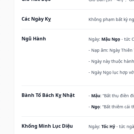
Các Ngày Kỵ
Không phạm bất kỳ ngày
Ngũ Hành
Ngày:
Mậu Ngọ
- tức 
- Nạp âm: Ngày Thiên 
- Ngày này thuộc hành
- Ngày Ngọ lục hợp vớ
Bành Tổ Bách Kỵ Nhật
-
Mậu
: “Bất thụ điền 
-
Ngọ
: “Bất thiêm cái
Khổng Minh Lục Diệu
Ngày:
Tốc Hỷ
- tức ngà