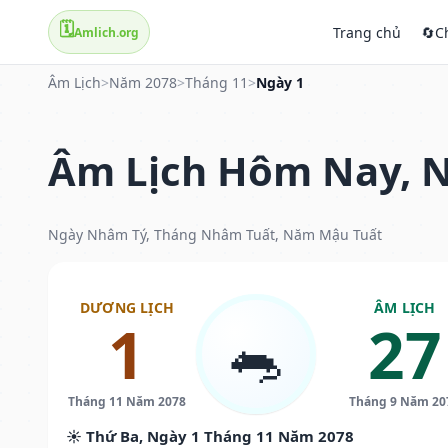
🗓️
Trang chủ
🔄
C
Amlich.org
Âm Lịch
>
Năm 2078
>
Tháng 11
>
Ngày 1
Âm Lịch Hôm Nay, N
Ngày Nhâm Tý, Tháng Nhâm Tuất, Năm Mậu Tuất
DƯƠNG LỊCH
ÂM LỊCH
1
27
🐀
Tháng 11 Năm 2078
Tháng 9 Năm 20
☀️ Thứ Ba, Ngày 1 Tháng 11 Năm 2078