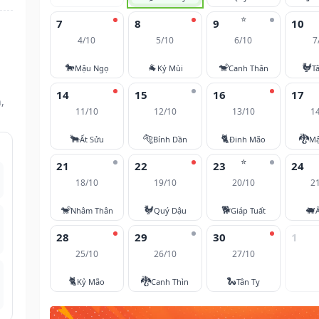
⭐
7
8
9
10
4/10
5/10
6/10
7
🐎
🐐
🐒
🐓
Mậu Ngọ
Kỷ Mùi
Canh Thân
T
14
15
16
17
,
11/10
12/10
13/10
1
🐂
🐅
🐈
🐉
Ất Sửu
Bính Dần
Đinh Mão
Mậ
⭐
21
22
23
24
18/10
19/10
20/10
2
🐒
🐓
🐕
🐖
Nhâm Thân
Quý Dậu
Giáp Tuất
28
29
30
1
25/10
26/10
27/10
🐈
🐉
🐍
Kỷ Mão
Canh Thìn
Tân Tỵ