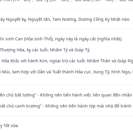
 Nguyệt kỵ, Nguyệt tận, Tam Nương, Dương Công Kỵ Nhật nào.
Chi sinh Can (Hỏa sinh Thổ), ngày này là ngày cát (nghĩa nhật).
Thượng Hỏa, kỵ các tuổi: Nhâm Tý và Giáp Tý.
 Hỏa khắc với hành Kim, ngoại trừ các tuổi: Nhâm Thân và Giáp N
i Mùi, tam hợp với Dần và Tuất thành Hỏa cục. Xung Tý, hình Ngọ, 
điền chủ bất tường” - Không nên tiến hành việc liên quan đến nhậ
 thất chủ canh trương” - Không nên tiến hành lợp mái nhà để tránh 
y Tốt vừa.