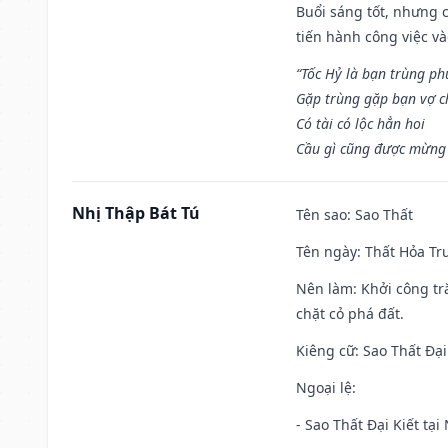
Buổi sáng tốt, nhưng 
tiến hành công việc v
“Tốc Hỷ là bạn trùng p
Gặp trùng gặp bạn vợ c
Có tài có lộc hẳn hoi
Cầu gì cũng được mừng 
Nhị Thập Bát Tú
Tên sao
: Sao Thất
Tên ngày
: Thất Hỏa Tr
Nên làm
: Khởi công tr
chặt cỏ phá đất.
Kiêng cữ
: Sao Thất Đại
Ngoại lệ
:
- Sao Thất Đại Kiết tạ