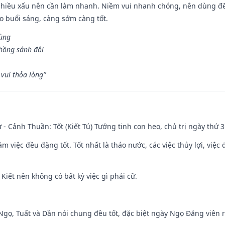
chiều xấu nên cần làm nhanh. Niềm vui nhanh chóng, nên dùng để 
ào buổi sáng, càng sớm càng tốt.
hùng
hồng sánh đôi
vui thỏa lòng”
ư - Cảnh Thuần: Tốt (Kiết Tú) Tướng tinh con heo, chủ trị ngày thứ 3
ăm việc đều đặng tốt. Tốt nhất là tháo nước, các việc thủy lợi, việc 
 Kiết nên không có bất kỳ việc gì phải cữ.
i Ngọ, Tuất và Dần nói chung đều tốt, đặc biệt ngày Ngọ Đăng viên r