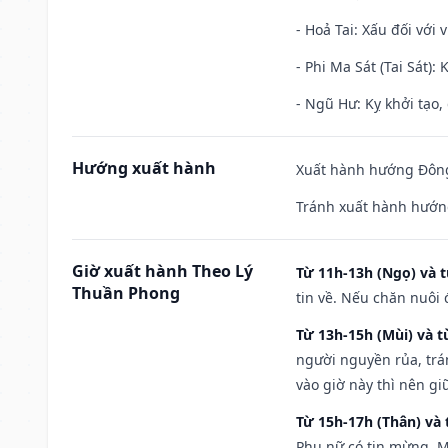
- Hoả Tai: Xấu đối với 
- Phi Ma Sát (Tai Sát): 
- Ngũ Hư: Kỵ khởi tạo, 
Hướng xuất hành
Xuất hành hướng Đông
Tránh xuất hành hướn
Giờ xuất hành Theo Lý
Từ 11h-13h (Ngọ) và t
Thuần Phong
tin về. Nếu chăn nuôi 
Từ 13h-15h (Mùi) và t
người nguyền rủa, trá
vào giờ này thì nên g
Từ 15h-17h (Thân) và 
Phụ nữ có tin mừng. M