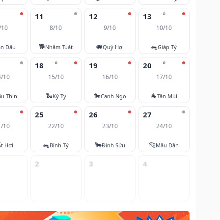
⭐
11
12
13
/10
8/10
9/10
10/10
🐕
🐖
🐀
ân Dậu
Nhâm Tuất
Quý Hợi
Giáp Tý
⭐
⭐
18
19
20
4/10
15/10
16/10
17/10
🐍
🐎
🐐
u Thìn
Kỷ Tỵ
Canh Ngọ
Tân Mùi
25
26
27
1/10
22/10
23/10
24/10
🐀
🐂
🐅
Ất Hợi
Bính Tý
Đinh Sửu
Mậu Dần
2
3
4