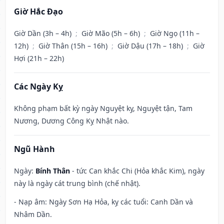
Giờ Hắc Đạo
Giờ Dần (3h – 4h)
;
Giờ Mão (5h – 6h)
;
Giờ Ngọ (11h –
12h)
;
Giờ Thân (15h – 16h)
;
Giờ Dậu (17h – 18h)
;
Giờ
Hợi (21h – 22h)
Các Ngày Kỵ
Không phạm bất kỳ ngày Nguyệt kỵ, Nguyệt tận, Tam
Nương, Dương Công Kỵ Nhật nào.
Ngũ Hành
Ngày:
Bính Thân
- tức Can khắc Chi (Hỏa khắc Kim), ngày
này là ngày cát trung bình (chế nhật).
- Nạp âm: Ngày Sơn Hạ Hỏa, kỵ các tuổi: Canh Dần và
Nhâm Dần.