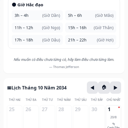
🌑 Giờ Hắc đạo
3h – 4h
(Giờ Dần)
5h – 6h
(Giờ Mão)
11h – 12h
(Giờ Ngọ)
15h – 16h
(Giờ Thân)
17h – 18h
(Giờ Dậu)
21h – 22h
(Giờ Hợi)
Nếu muốn có điều chưa từng có, hãy làm điều chưa từng làm.
— Thomas Jefferson
Lịch Tháng 10 Năm 2034
THỨ HAI
THỨ BA
THỨ TƯ
THỨ NĂM
THỨ SÁU
THỨ BẢY
CHỦ NHẬT
25
26
27
28
29
30
1
20/8
🐅
Canh Dần