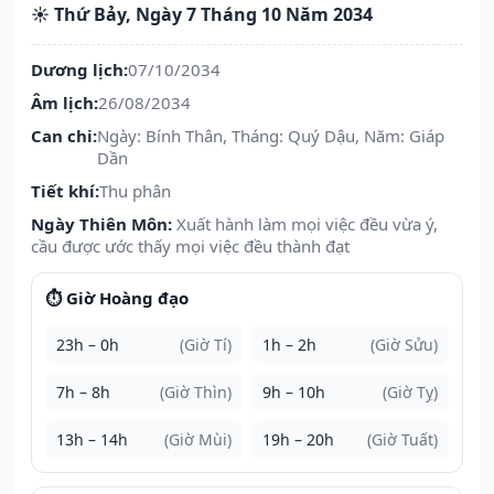
☀️ Thứ Bảy, Ngày 7 Tháng 10 Năm 2034
Dương lịch:
07/10/2034
Âm lịch:
26/08/2034
Can chi:
Ngày: Bính Thân, Tháng: Quý Dậu, Năm: Giáp
Dần
Tiết khí:
Thu phân
Ngày Thiên Môn:
Xuất hành làm mọi việc đều vừa ý,
cầu được ước thấy mọi việc đều thành đạt
⏱️ Giờ Hoàng đạo
23h – 0h
(Giờ Tí)
1h – 2h
(Giờ Sửu)
7h – 8h
(Giờ Thìn)
9h – 10h
(Giờ Tỵ)
13h – 14h
(Giờ Mùi)
19h – 20h
(Giờ Tuất)