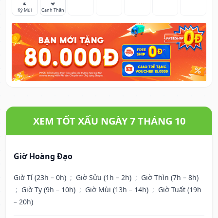
🐐
🐒
Kỷ Mùi
Canh Thân
XEM TỐT XẤU NGÀY 7 THÁNG 10
Giờ Hoàng Đạo
Giờ Tí (23h – 0h)
;
Giờ Sửu (1h – 2h)
;
Giờ Thìn (7h – 8h)
;
Giờ Tỵ (9h – 10h)
;
Giờ Mùi (13h – 14h)
;
Giờ Tuất (19h
– 20h)