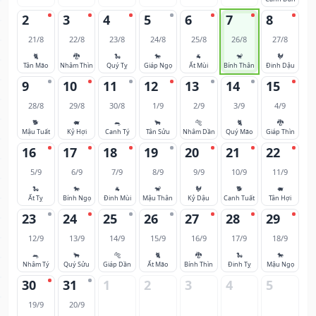
2
3
4
5
6
7
8
21/8
22/8
23/8
24/8
25/8
26/8
27/8
🐈
🐉
🐍
🐎
🐐
🐒
🐓
Tân Mão
Nhâm Thìn
Quý Tỵ
Giáp Ngọ
Ất Mùi
Bính Thân
Đinh Dậu
9
10
11
12
13
14
15
28/8
29/8
30/8
1/9
2/9
3/9
4/9
🐕
🐖
🐀
🐂
🐅
🐈
🐉
Mậu Tuất
Kỷ Hợi
Canh Tý
Tân Sửu
Nhâm Dần
Quý Mão
Giáp Thìn
16
17
18
19
20
21
22
5/9
6/9
7/9
8/9
9/9
10/9
11/9
🐍
🐎
🐐
🐒
🐓
🐕
🐖
Ất Tỵ
Bính Ngọ
Đinh Mùi
Mậu Thân
Kỷ Dậu
Canh Tuất
Tân Hợi
23
24
25
26
27
28
29
12/9
13/9
14/9
15/9
16/9
17/9
18/9
🐀
🐂
🐅
🐈
🐉
🐍
🐎
Nhâm Tý
Quý Sửu
Giáp Dần
Ất Mão
Bính Thìn
Đinh Tỵ
Mậu Ngọ
30
31
1
2
3
4
5
19/9
20/9