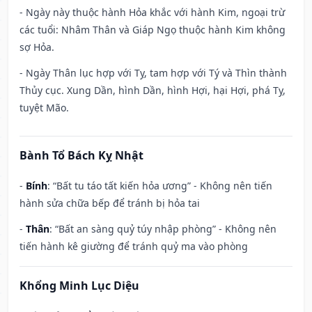
- Ngày này thuộc hành Hỏa khắc với hành Kim, ngoại trừ
các tuổi: Nhâm Thân và Giáp Ngọ thuộc hành Kim không
sợ Hỏa.
- Ngày Thân lục hợp với Tỵ, tam hợp với Tý và Thìn thành
Thủy cục. Xung Dần, hình Dần, hình Hợi, hại Hợi, phá Tỵ,
tuyệt Mão.
Bành Tổ Bách Kỵ Nhật
-
Bính
: “Bất tu táo tất kiến hỏa ương” - Không nên tiến
hành sửa chữa bếp để tránh bị hỏa tai
-
Thân
: “Bất an sàng quỷ túy nhập phòng” - Không nên
tiến hành kê giường để tránh quỷ ma vào phòng
Khổng Minh Lục Diệu