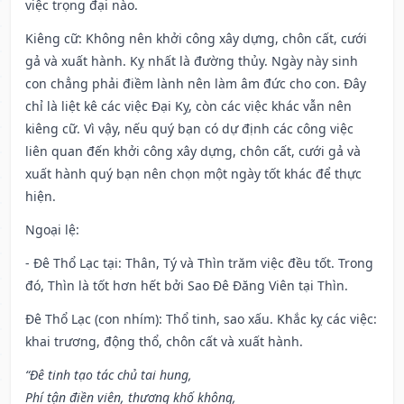
việc trọng đại nào.
Kiêng cữ
: Không nên khởi công xây dựng, chôn cất, cưới
gả và xuất hành. Kỵ nhất là đường thủy. Ngày này sinh
con chẳng phải điềm lành nên làm âm đức cho con. Đây
chỉ là liệt kê các việc Đại Kỵ, còn các việc khác vẫn nên
kiêng cữ. Vì vậy, nếu quý bạn có dự định các công việc
liên quan đến khởi công xây dựng, chôn cất, cưới gả và
xuất hành quý bạn nên chọn một ngày tốt khác để thực
hiện.
Ngoại lệ
:
- Đê Thổ Lạc tại: Thân, Tý và Thìn trăm việc đều tốt. Trong
đó, Thìn là tốt hơn hết bởi Sao Đê Đăng Viên tại Thìn.
Đê Thổ Lạc (con nhím): Thổ tinh, sao xấu. Khắc kỵ các việc:
khai trương, động thổ, chôn cất và xuất hành.
“Đê tinh tạo tác chủ tai hung,
Phí tận điền viên, thương khố không,