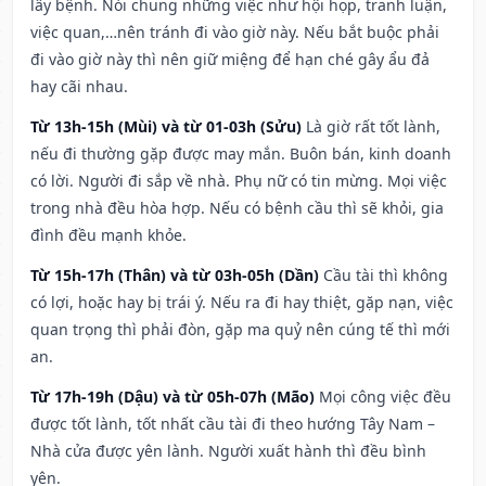
lây bệnh. Nói chung những việc như hội họp, tranh luận,
việc quan,…nên tránh đi vào giờ này. Nếu bắt buộc phải
đi vào giờ này thì nên giữ miệng để hạn ché gây ẩu đả
hay cãi nhau.
Từ 13h-15h (Mùi) và từ 01-03h (Sửu)
Là giờ rất tốt lành,
nếu đi thường gặp được may mắn. Buôn bán, kinh doanh
có lời. Người đi sắp về nhà. Phụ nữ có tin mừng. Mọi việc
trong nhà đều hòa hợp. Nếu có bệnh cầu thì sẽ khỏi, gia
đình đều mạnh khỏe.
Từ 15h-17h (Thân) và từ 03h-05h (Dần)
Cầu tài thì không
có lợi, hoặc hay bị trái ý. Nếu ra đi hay thiệt, gặp nạn, việc
quan trọng thì phải đòn, gặp ma quỷ nên cúng tế thì mới
an.
Từ 17h-19h (Dậu) và từ 05h-07h (Mão)
Mọi công việc đều
được tốt lành, tốt nhất cầu tài đi theo hướng Tây Nam –
Nhà cửa được yên lành. Người xuất hành thì đều bình
yên.