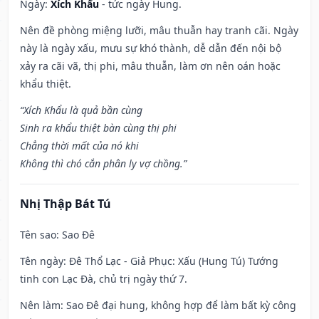
Ngày:
Xích Khẩu
- tức ngày Hung.
Nên đề phòng miệng lưỡi, mâu thuẫn hay tranh cãi. Ngày
này là ngày xấu, mưu sự khó thành, dễ dẫn đến nội bộ
xảy ra cãi vã, thị phi, mâu thuẫn, làm ơn nên oán hoặc
khẩu thiệt.
“Xích Khẩu là quả bần cùng
Sinh ra khẩu thiệt bàn cùng thị phi
Chẳng thời mất của nó khi
Không thì chó cắn phân ly vợ chồng.”
Nhị Thập Bát Tú
Tên sao
: Sao Đê
Tên ngày
: Đê Thổ Lạc - Giả Phục: Xấu (Hung Tú) Tướng
tinh con Lạc Đà, chủ trị ngày thứ 7.
Nên làm
: Sao Đê đại hung, không hợp để làm bất kỳ công