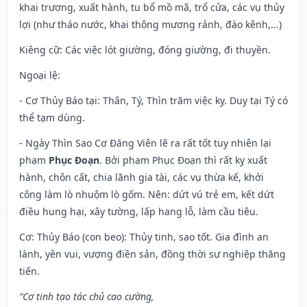
khai trương, xuất hành, tu bổ mồ mã, trổ cửa, các vụ thủy
lợi (như tháo nước, khai thông mương rảnh, đào kênh,...)
Kiêng cữ
: Các việc lót giường, đóng giường, đi thuyền.
Ngoại lệ
:
- Cơ Thủy Báo tại: Thân, Tý, Thìn trăm việc kỵ. Duy tại Tý có
thể tạm dùng.
- Ngày Thìn Sao Cơ Đăng Viên lẽ ra rất tốt tuy nhiên lại
phạm
Phục Đoạn
. Bởi phạm Phục Đoạn thì rất kỵ xuất
hành, chôn cất, chia lãnh gia tài, các vụ thừa kế, khởi
công làm lò nhuộm lò gốm. Nên: dứt vú trẻ em, kết dứt
điều hung hại, xây tường, lấp hang lỗ, làm cầu tiêu.
Cơ: Thủy Báo (con beo): Thủy tinh, sao tốt. Gia đình an
lành, yên vui, vượng điền sản, đồng thời sự nghiệp thăng
tiến.
“Cơ tinh tạo tác chủ cao cường,