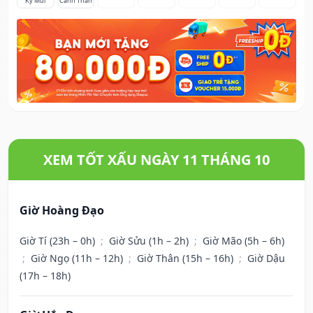
Kỷ Mùi
Canh Thân
XEM TỐT XẤU NGÀY 11 THÁNG 10
Giờ Hoàng Đạo
Giờ Tí (23h – 0h)
;
Giờ Sửu (1h – 2h)
;
Giờ Mão (5h – 6h)
;
Giờ Ngọ (11h – 12h)
;
Giờ Thân (15h – 16h)
;
Giờ Dậu
(17h – 18h)