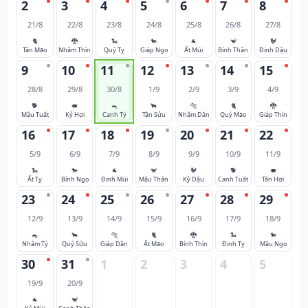
2
3
4
5
6
7
8
21/8
22/8
23/8
24/8
25/8
26/8
27/8
🐈
🐉
🐍
🐎
🐐
🐒
🐓
Tân Mão
Nhâm Thìn
Quý Tỵ
Giáp Ngọ
Ất Mùi
Bính Thân
Đinh Dậu
9
10
11
12
13
14
15
28/8
29/8
30/8
1/9
2/9
3/9
4/9
🐕
🐖
🐀
🐂
🐅
🐈
🐉
Mậu Tuất
Kỷ Hợi
Canh Tý
Tân Sửu
Nhâm Dần
Quý Mão
Giáp Thìn
16
17
18
19
20
21
22
5/9
6/9
7/9
8/9
9/9
10/9
11/9
🐍
🐎
🐐
🐒
🐓
🐕
🐖
Ất Tỵ
Bính Ngọ
Đinh Mùi
Mậu Thân
Kỷ Dậu
Canh Tuất
Tân Hợi
23
24
25
26
27
28
29
12/9
13/9
14/9
15/9
16/9
17/9
18/9
🐀
🐂
🐅
🐈
🐉
🐍
🐎
Nhâm Tý
Quý Sửu
Giáp Dần
Ất Mão
Bính Thìn
Đinh Tỵ
Mậu Ngọ
30
31
1
2
3
4
5
19/9
20/9
🐐
🐒