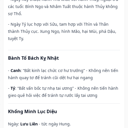
các tuổi: Bính Ngọ và Nhâm Tuất thuộc hành Thủy không
sợ Thổ.
- Ngày Tý lục hợp với Sửu, tam hợp với Thìn và Thân
thành Thủy cục. Xung Ngọ, hình Mão, hại Mùi, phá Dậu,
tuyệt Tỵ.
Bành Tổ Bách Kỵ Nhật
-
Canh
: “Bất kinh lạc chức cơ hư trướng” - Không nên tiến
hành quay tơ để tránh cũi dệt hư hại ngang
-
Tý
: “Bất vấn bốc tự nhạ tai ương” - Không nên tiến hành
gieo quẻ hỏi việc để tránh tự rước lấy tai ương
Khổng Minh Lục Diệu
Ngày:
Lưu Liên
- tức ngày Hung.