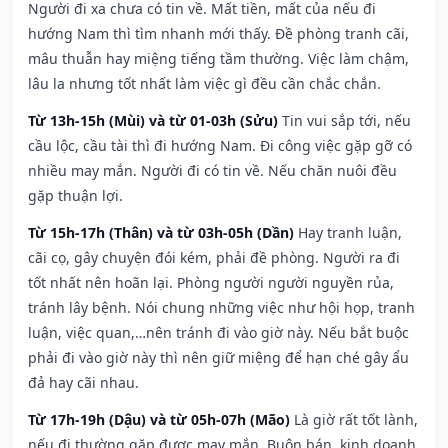
Người đi xa chưa có tin về. Mất tiền, mất của nếu đi
hướng Nam thì tìm nhanh mới thấy. Đề phòng tranh cãi,
mâu thuẫn hay miệng tiếng tầm thường. Việc làm chậm,
lâu la nhưng tốt nhất làm việc gì đều cần chắc chắn.
Từ 13h-15h (Mùi) và từ 01-03h (Sửu)
Tin vui sắp tới, nếu
cầu lộc, cầu tài thì đi hướng Nam. Đi công việc gặp gỡ có
nhiều may mắn. Người đi có tin về. Nếu chăn nuôi đều
gặp thuận lợi.
Từ 15h-17h (Thân) và từ 03h-05h (Dần)
Hay tranh luận,
cãi cọ, gây chuyện đói kém, phải đề phòng. Người ra đi
tốt nhất nên hoãn lại. Phòng người người nguyền rủa,
tránh lây bệnh. Nói chung những việc như hội họp, tranh
luận, việc quan,…nên tránh đi vào giờ này. Nếu bắt buộc
phải đi vào giờ này thì nên giữ miệng để hạn ché gây ẩu
đả hay cãi nhau.
Từ 17h-19h (Dậu) và từ 05h-07h (Mão)
Là giờ rất tốt lành,
nếu đi thường gặp được may mắn. Buôn bán, kinh doanh