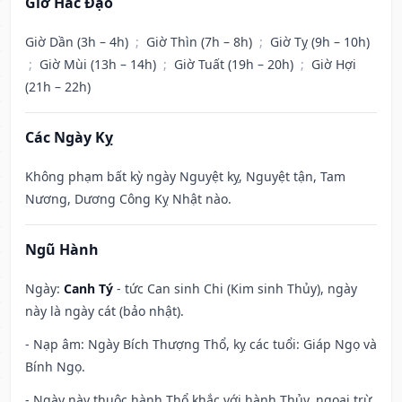
Giờ Hắc Đạo
Giờ Dần (3h – 4h)
;
Giờ Thìn (7h – 8h)
;
Giờ Tỵ (9h – 10h)
;
Giờ Mùi (13h – 14h)
;
Giờ Tuất (19h – 20h)
;
Giờ Hợi
(21h – 22h)
Các Ngày Kỵ
Không phạm bất kỳ ngày Nguyệt kỵ, Nguyệt tận, Tam
Nương, Dương Công Kỵ Nhật nào.
Ngũ Hành
Ngày:
Canh Tý
- tức Can sinh Chi (Kim sinh Thủy), ngày
này là ngày cát (bảo nhật).
- Nạp âm: Ngày Bích Thượng Thổ, kỵ các tuổi: Giáp Ngọ và
Bính Ngọ.
- Ngày này thuộc hành Thổ khắc với hành Thủy, ngoại trừ