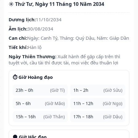
☀️ Thứ Tư, Ngày 11 Tháng 10 Năm 2034
Dương lịch:
11/10/2034
Âm lịch:
30/08/2034
Can chi:
Ngày: Canh Tý, Tháng: Quý Dậu, Năm: Giáp Dần
Tiết khí:
Hàn lộ
Ngày Thiên Thương:
Xuất hành để gặp cấp trên thì
tuyệt vời, cầu tài thì được tài, mọi việc đều thuận lợi
⏱️ Giờ Hoàng đạo
23h – 0h
(Giờ Tí)
1h – 2h
(Giờ Sửu)
5h – 6h
(Giờ Mão)
11h – 12h
(Giờ Ngọ)
15h – 16h
(Giờ Thân)
17h – 18h
(Giờ Dậu)
🌑 Giờ Hắc đạo