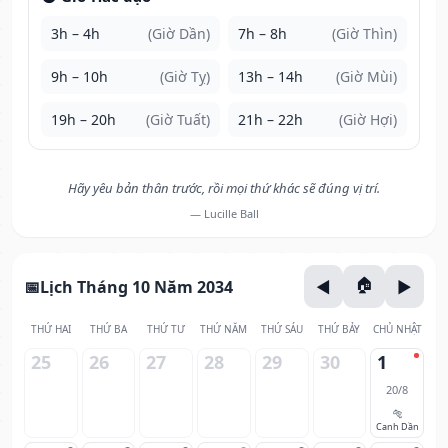
3h – 4h
(Giờ Dần)
7h – 8h
(Giờ Thìn)
9h – 10h
(Giờ Tỵ)
13h – 14h
(Giờ Mùi)
19h – 20h
(Giờ Tuất)
21h – 22h
(Giờ Hợi)
Hãy yêu bản thân trước, rồi mọi thứ khác sẽ đúng vị trí.
— Lucille Ball
Lịch Tháng 10 Năm 2034
THỨ HAI
THỨ BA
THỨ TƯ
THỨ NĂM
THỨ SÁU
THỨ BẢY
CHỦ NHẬT
25
26
27
28
29
30
1
20/8
🐅
Canh Dần