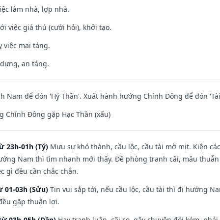
việc làm nhà, lợp nhà.
i việc giá thú (cưới hỏi), khởi tạo.
 việc mai táng.
 dựng, an táng.
h Nam để đón 'Hỷ Thần'. Xuất hành hướng Chính Đông để đón 'Tài
g Chính Đông gặp Hạc Thần (xấu)
ừ 23h-01h (Tý)
Mưu sự khó thành, cầu lộc, cầu tài mờ mịt. Kiện cáo
hướng Nam thì tìm nhanh mới thấy. Đề phòng tranh cãi, mâu thuẫn
ệc gì đều cần chắc chắn.
ừ 01-03h (Sửu)
Tin vui sắp tới, nếu cầu lộc, cầu tài thì đi hướng 
đều gặp thuận lợi.
từ 03h-05h (Dần)
Hay tranh luận, cãi cọ, gây chuyện đói kém, phải