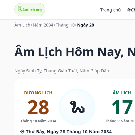
🗓️
Trang chủ
🔄
C
Amlich.org
Âm Lịch
>
Năm 2034
>
Tháng 10
>
Ngày 28
Âm Lịch Hôm Nay, N
Ngày Đinh Tỵ, Tháng Giáp Tuất, Năm Giáp Dần
DƯƠNG LỊCH
ÂM LỊCH
28
17
🐍
Tháng 10 Năm 2034
Tháng 9 Năm 20
☀️ Thứ Bảy, Ngày 28 Tháng 10 Năm 2034