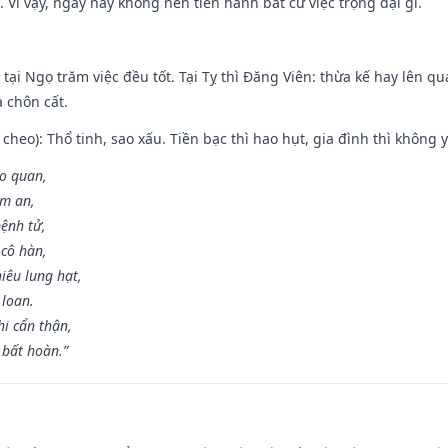
 Vì vậy, ngày nay không nên tiến hành bất cứ việc trọng đại gì.
tại Ngọ trăm việc đều tốt. Tại Tỵ thì Đăng Viên: thừa kế hay lên qua
à chôn cất.
cheo): Thổ tinh, sao xấu. Tiền bạc thì hao hụt, gia đình thì không y
ao quan,
ạm an,
ệnh tử,
 cô hàn,
iêu lung hạt,
 loan.
i cẩn thận,
 bất hoàn.”