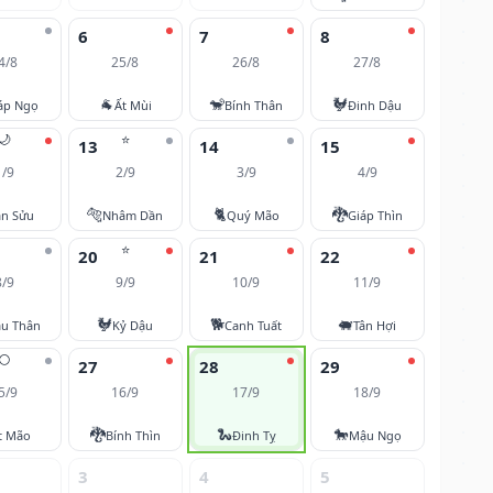
6
7
8
4/8
25/8
26/8
27/8
🐐
🐒
🐓
áp Ngọ
Ất Mùi
Bính Thân
Đinh Dậu
🌙
⭐
13
14
15
1/9
2/9
3/9
4/9
🐅
🐈
🐉
ân Sửu
Nhâm Dần
Quý Mão
Giáp Thìn
⭐
20
21
22
8/9
9/9
10/9
11/9
🐓
🐕
🐖
u Thân
Kỷ Dậu
Canh Tuất
Tân Hợi
🌕
27
28
29
5/9
16/9
17/9
18/9
🐉
🐍
🐎
t Mão
Bính Thìn
Đinh Tỵ
Mậu Ngọ
3
4
5