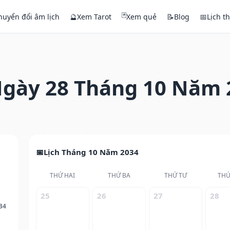
🃏
huyển đổi âm lịch
🔮
Xem Tarot
Xem quẻ
📝
Blog
📅
Lịch t
gày 28 Tháng 10 Năm 
Lịch Tháng 10 Năm 2034
THỨ HAI
THỨ BA
THỨ TƯ
THỨ
25
26
27
28
34