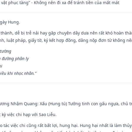
ài vật phục tàng” - Không nên đi xa để tránh tiền của mất mát
ngày Hung.
 thành, dễ bị trễ nải hay gặp chuyện dây dưa nên rất khó hoàn th
ính, luật pháp, giấy tờ, ký kết hợp đồng, dâng nộp đơn từ không nên
 tường
a đường phân ly
hi
iều khi nhọc nhằn.”
hương Nhậm Quang: Xấu (Hung tú) Tướng tinh con gấu ngựa, chủ tr
 kỳ việc chi hạp với Sao Liễu.
o tác việc chi cũng rất bất lợi, hung hại. Hung hại nhất là làm thủy