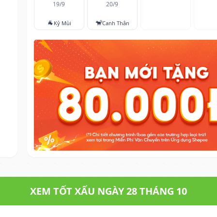
19/9
20/9
🐐
🐒
Kỷ Mùi
Canh Thân
XEM TỐT XẤU NGÀY 28 THÁNG 10