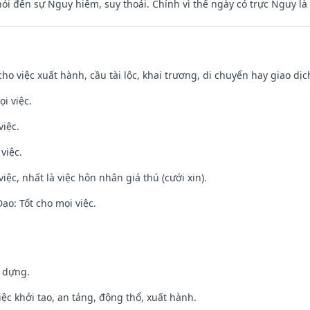
nói đến sự Nguy hiểm, suy thoái. Chính vì thế ngày có trực Nguy l
cho việc xuất hành, cầu tài lộc, khai trương, di chuyển hay giao dịc
i việc.
việc.
việc.
việc, nhất là việc hôn nhân giá thú (cưới xin).
o: Tốt cho mọi việc.
y dựng.
việc khởi tạo, an táng, động thổ, xuất hành.