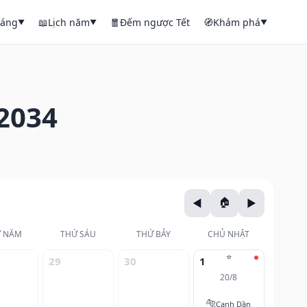
háng
📖
Lịch năm
🧧
Đếm ngược Tết
🧭
Khám phá
▼
▼
▼
2034
 NĂM
THỨ SÁU
THỨ BẢY
CHỦ NHẬT
⭐
29
30
1
20/8
🐅
Canh Dần