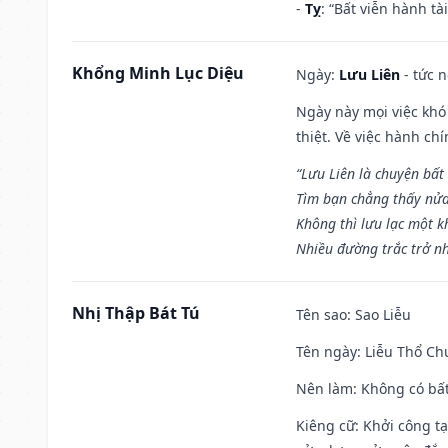
-
Tỵ
: “Bất viễn hành t
Khổng Minh Lục Diệu
Ngày:
Lưu Liên
- tức 
Ngày này mọi việc khó
thiệt. Về việc hành ch
“Lưu Liên là chuyện bất
Tìm bạn chẳng thấy nử
Không thì lưu lạc một k
Nhiều đường trắc trở nh
Nhị Thập Bát Tú
Tên sao
: Sao Liễu
Tên ngày
: Liễu Thổ C
Nên làm
: Không có bất
Kiêng cữ
: Khởi công tạ