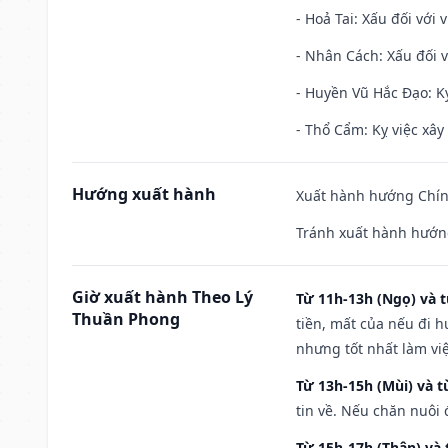
- Hoả Tai: Xấu đối với 
- Nhân Cách: Xấu đối vớ
- Huyền Vũ Hắc Đạo: Kỵ
- Thổ Cẩm: Kỵ việc xây
Hướng xuất hành
Xuất hành hướng Chín
Tránh xuất hành hướn
Giờ xuất hành Theo Lý
Từ 11h-13h (Ngọ) và t
Thuần Phong
tiền, mất của nếu đi 
nhưng tốt nhất làm vi
Từ 13h-15h (Mùi) và t
tin về. Nếu chăn nuôi 
Từ 15h-17h (Thân) và 