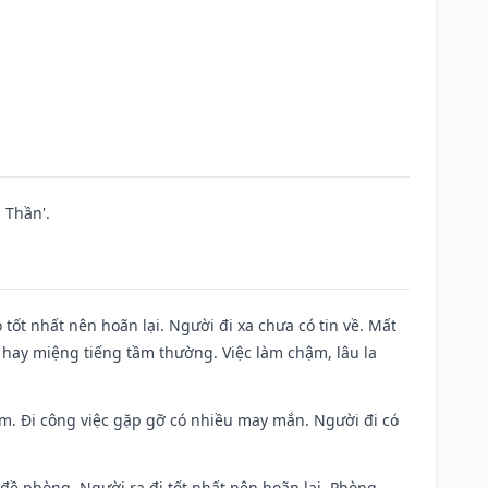
 Thần'.
 tốt nhất nên hoãn lại. Người đi xa chưa có tin về. Mất
 hay miệng tiếng tầm thường. Việc làm chậm, lâu la
Nam. Đi công việc gặp gỡ có nhiều may mắn. Người đi có
 đề phòng. Người ra đi tốt nhất nên hoãn lại. Phòng