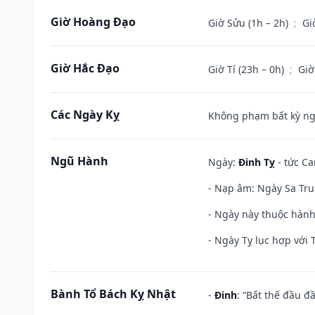
Giờ Hoàng Đạo
Giờ Sửu (1h – 2h)
;
Gi
Giờ Hắc Đạo
Giờ Tí (23h – 0h)
;
Giờ
Các Ngày Kỵ
Không phạm bất kỳ ngày
Ngũ Hành
Ngày:
Đinh Tỵ
- tức Ca
- Nạp âm: Ngày Sa Trun
- Ngày này thuộc hành
- Ngày Tỵ lục hợp với 
Bành Tổ Bách Kỵ Nhật
-
Đinh
: “Bất thế đầu đ