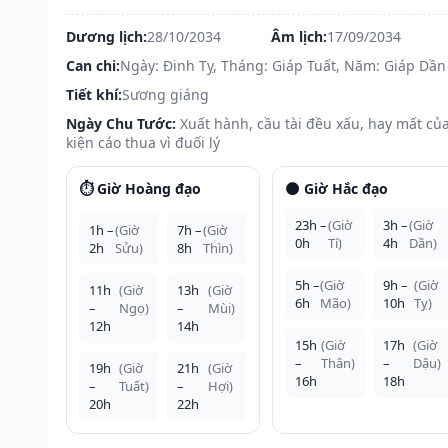
Dương lịch:
28/10/2034
Âm lịch:
17/09/2034
Can chi:
Ngày: Đinh Tỵ, Tháng: Giáp Tuất, Năm: Giáp Dần
Tiết khí:
Sương giáng
Ngày Chu Tước:
Xuất hành, cầu tài đều xấu, hay mất của
kiện cáo thua vì đuối lý
⏱️ Giờ Hoàng đạo
🌑 Giờ Hắc đạo
23h –
(Giờ
3h –
(Giờ
1h –
(Giờ
7h –
(Giờ
0h
Tí)
4h
Dần)
2h
Sửu)
8h
Thìn)
5h –
(Giờ
9h –
(Giờ
11h
(Giờ
13h
(Giờ
6h
Mão)
10h
Tỵ)
–
Ngọ)
–
Mùi)
12h
14h
15h
(Giờ
17h
(Giờ
–
Thân)
–
Dậu)
19h
(Giờ
21h
(Giờ
16h
18h
–
Tuất)
–
Hợi)
20h
22h