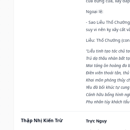
cửa dựng cửa, xây đắp.
Ngoại lệ
:
- Sao Liễu Thổ Chướng 
suy vi nên kỵ xây cất v
Liễu: Thổ Chướng (con 
“Liễu tinh tạo tác chủ t
Trú dạ thâu nhàn bất t
Mai táng ôn hoàng đa b
Điền viên thoái tận, thủ
Khai môn phóng thủy ch
Yêu đà bối khúc tự cung
Cánh hữu bổng hình ngh
Phụ nhân tùy khách tẩu
Thập Nhị Kiến Trừ
Trực Nguy