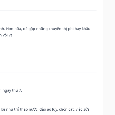
ành. Hơn nữa, dễ gặp những chuyện thị phi hay khẩu
 vội vã.
ị ngày thứ 7.
 lợi như trổ tháo nước, đào ao lũy, chôn cất, việc sửa