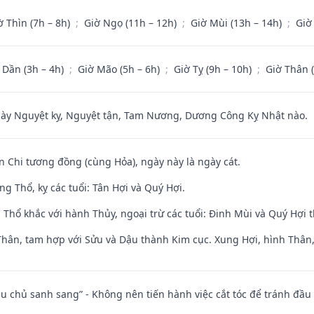
ờ Thìn (7h – 8h)
;
Giờ Ngọ (11h – 12h)
;
Giờ Mùi (13h – 14h)
;
Giờ
 Dần (3h – 4h)
;
Giờ Mão (5h – 6h)
;
Giờ Tỵ (9h – 10h)
;
Giờ Thân 
 Nguyệt kỵ, Nguyệt tận, Tam Nương, Dương Công Kỵ Nhật nào.
n Chi tương đồng (cùng Hỏa), ngày này là ngày cát.
g Thổ, kỵ các tuổi: Tân Hợi và Quý Hợi.
 Thổ khắc với hành Thủy, ngoại trừ các tuổi: Đinh Mùi và Quý Hợi
Thân, tam hợp với Sửu và Dậu thành Kim cục. Xung Hợi, hình Thân, 
ầu chủ sanh sang” - Không nên tiến hành việc cắt tóc để tránh đầu