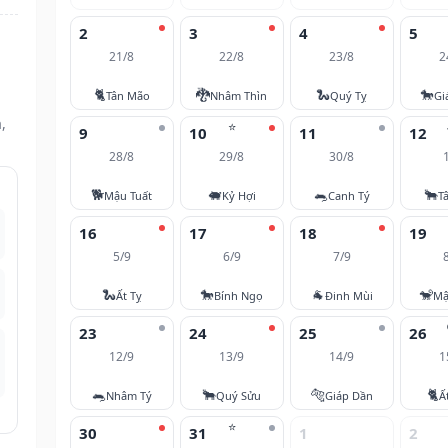
2
3
4
5
21/8
22/8
23/8
2
🐈
🐉
🐍
🐎
Tân Mão
Nhâm Thìn
Quý Tỵ
Gi
,
⭐
9
10
11
12
28/8
29/8
30/8
🐕
🐖
🐀
🐂
Mậu Tuất
Kỷ Hợi
Canh Tý
T
16
17
18
19
5/9
6/9
7/9
🐍
🐎
🐐
🐒
Ất Tỵ
Bính Ngọ
Đinh Mùi
Mậ
23
24
25
26
12/9
13/9
14/9
1
🐀
🐂
🐅
🐈
Nhâm Tý
Quý Sửu
Giáp Dần
Ấ
⭐
30
31
1
2