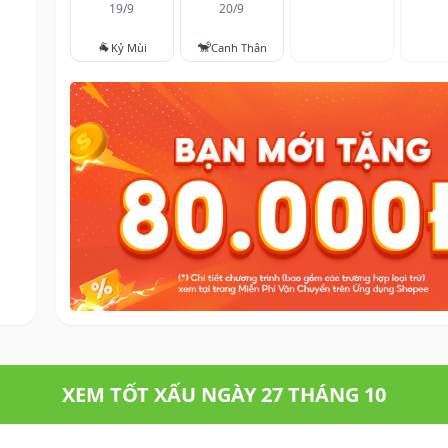
19/9
20/9
🐐
🐒
Kỷ Mùi
Canh Thân
XEM TỐT XẤU NGÀY 27 THÁNG 10