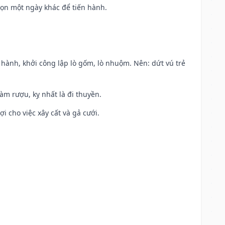
họn một ngày khác để tiến hành.
t hành, khởi công lập lò gốm, lò nhuộm. Nên: dứt vú trẻ
àm rượu, kỵ nhất là đi thuyền.
ợi cho việc xây cất và gả cưới.