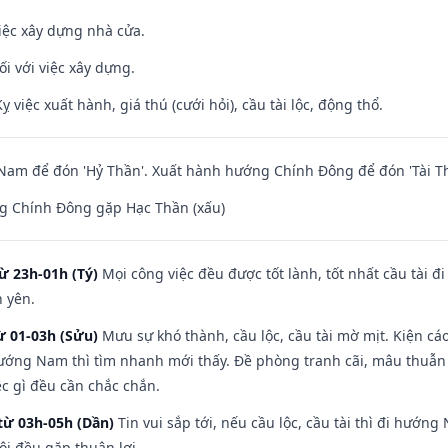
iệc xây dựng nhà cửa.
ối với việc xây dựng.
ỵ việc xuất hành, giá thú (cưới hỏi), cầu tài lộc, động thổ.
am để đón 'Hỷ Thần'. Xuất hành hướng Chính Đông để đón 'Tài Th
g Chính Đông gặp Hạc Thần (xấu)
ừ 23h-01h (Tý)
Mọi công việc đều được tốt lành, tốt nhất cầu tài
h yên.
ừ 01-03h (Sửu)
Mưu sự khó thành, cầu lộc, cầu tài mờ mịt. Kiện cáo
hướng Nam thì tìm nhanh mới thấy. Đề phòng tranh cãi, mâu thuẫn
ệc gì đều cần chắc chắn.
từ 03h-05h (Dần)
Tin vui sắp tới, nếu cầu lộc, cầu tài thì đi hướ
ôi đều gặp thuận lợi.