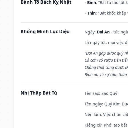
Bành Tổ Bách Kỵ Nhật
-
Bính
: “Bất tu táo tấ
-
Thìn
: “Bất khốc khấp
Khổng Minh Lục Diệu
Ngày:
Đại An
- tức ngà
Là ngày tốt, mọi việc
“Đại An gặp được quý n
Có cơm có rượu tiền tiễ
Chẳng thời cũng được Đ
Bình an vô sự tấm thân
Nhị Thập Bát Tú
Tên sao
: Sao Quỷ
Tên ngày
: Quỷ Kim Dươ
Nên làm
: Việc chôn cấ
Kiêng cữ
: Khởi tạo bất