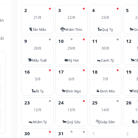
2
3
4
5
21/8
22/8
23/8
2
ần
🐈
🐉
🐍
🐎
Tân Mão
Nhâm Thìn
Quý Tỵ
Gi
ài
⭐
9
10
11
12
28/8
29/8
30/8
🐕
🐖
🐀
🐂
Mậu Tuất
Kỷ Hợi
Canh Tý
T
16
17
18
19
5/9
6/9
7/9
🐍
🐎
🐐
🐒
Ất Tỵ
Bính Ngọ
Đinh Mùi
Mậ
23
24
25
26
12/9
13/9
14/9
1
🐀
🐂
🐅
🐈
Nhâm Tý
Quý Sửu
Giáp Dần
Ấ
⭐
30
31
1
2