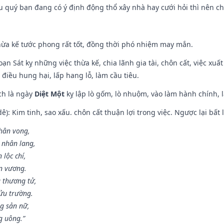
ếu quý bạn đang có ý định động thổ xây nhà hay cưới hỏi thì nên c
hừa kế tước phong rất tốt, đồng thời phó nhiệm may mắn.
ạn Sát kỵ những việc thừa kế, chia lãnh gia tài, chôn cất, việc xuấ
 điều hung hại, lấp hang lỗ, làm cầu tiêu.
ch là ngày
Diệt Một
kỵ lập lò gốm, lò nhuộm, vào làm hành chính, l
: Kim tinh, sao xấu. chôn cất thuận lợi trong việc. Ngược lại bất l
nhân vong,
 nhân lang,
 lộc chí,
ân vương.
 thương tử,
ửu trường.
g sản nữ,
g uông.”