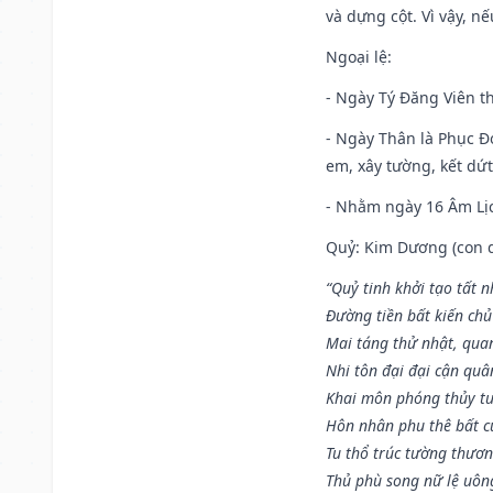
và dựng cột. Vì vậy, n
Ngoại lệ
:
- Ngày Tý Đăng Viên t
- Ngày Thân là Phục Đo
em, xây tường, kết dứt
- Nhằm ngày 16 Âm Lị
Quỷ: Kim Dương (con dê)
“Quỷ tinh khởi tạo tất 
Đường tiền bất kiến chủ
Mai táng thử nhật, quan
Nhi tôn đại đại cận qu
Khai môn phóng thủy tu
Hôn nhân phu thê bất c
Tu thổ trúc tường thươn
Thủ phù song nữ lệ uôn