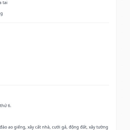
 tai
ng
thứ 6.
c đào ao giếng, xây cất nhà, cưới gả, động đất, xây tường