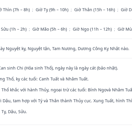
ờ Thìn (7h – 8h)
;
Giờ Tỵ (9h – 10h)
;
Giờ Thân (15h – 16h)
;
Giờ D
 Sửu (1h – 2h)
;
Giờ Mão (5h – 6h)
;
Giờ Ngọ (11h – 12h)
;
Giờ Mù
 Nguyệt kỵ, Nguyệt tận, Tam Nương, Dương Công Kỵ Nhật nào.
Can sinh Chi (Hỏa sinh Thổ), ngày này là ngày cát (bảo nhật).
ng Thổ, kỵ các tuổi: Canh Tuất và Nhâm Tuất.
 Thổ khắc với hành Thủy, ngoại trừ các tuổi: Bính Ngọvà Nhâm Tu
i Dậu, tam hợp với Tý và Thân thành Thủy cục. Xung Tuất, hình Thì
 Tỵ, Dậu, Sửu.