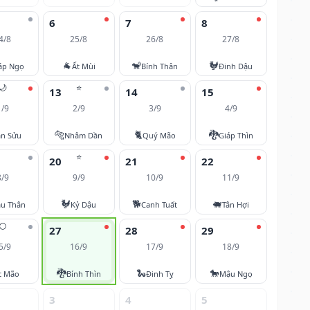
6
7
8
4/8
25/8
26/8
27/8
🐐
🐒
🐓
áp Ngọ
Ất Mùi
Bính Thân
Đinh Dậu
🌙
⭐
13
14
15
1/9
2/9
3/9
4/9
🐅
🐈
🐉
ân Sửu
Nhâm Dần
Quý Mão
Giáp Thìn
⭐
20
21
22
8/9
9/9
10/9
11/9
🐓
🐕
🐖
u Thân
Kỷ Dậu
Canh Tuất
Tân Hợi
🌕
27
28
29
5/9
16/9
17/9
18/9
🐉
🐍
🐎
t Mão
Bính Thìn
Đinh Tỵ
Mậu Ngọ
3
4
5