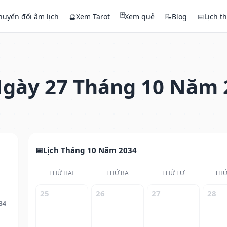
🃏
huyển đổi âm lịch
🔮
Xem Tarot
Xem quẻ
📝
Blog
📅
Lịch t
gày 27 Tháng 10 Năm 
Lịch Tháng 10 Năm 2034
THỨ HAI
THỨ BA
THỨ TƯ
THỨ
25
26
27
28
34