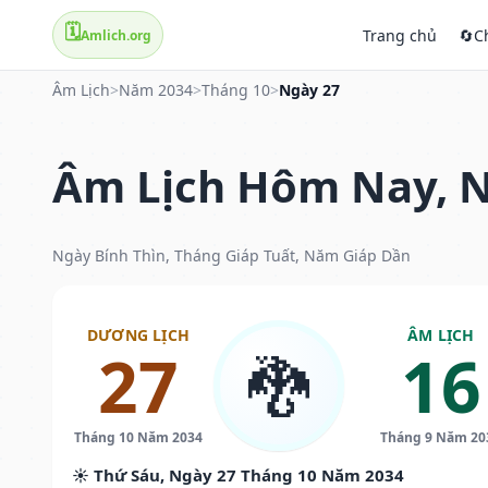
🗓️
Trang chủ
🔄
C
Amlich.org
Âm Lịch
>
Năm 2034
>
Tháng 10
>
Ngày 27
Âm Lịch Hôm Nay, N
Ngày Bính Thìn, Tháng Giáp Tuất, Năm Giáp Dần
DƯƠNG LỊCH
ÂM LỊCH
27
16
🐉
Tháng 10 Năm 2034
Tháng 9 Năm 20
☀️ Thứ Sáu, Ngày 27 Tháng 10 Năm 2034