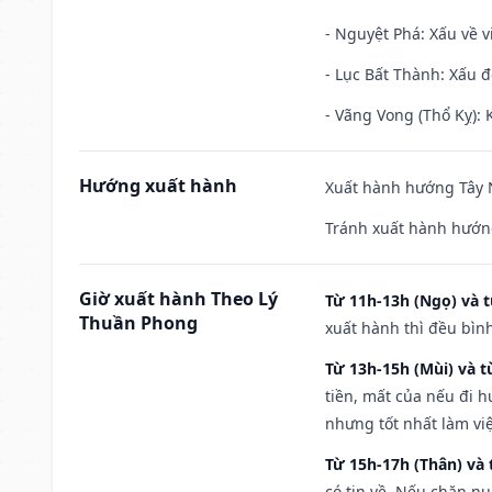
- Nguyệt Phá: Xấu về v
- Lục Bất Thành: Xấu đ
- Vãng Vong (Thổ Kỵ): K
Hướng xuất hành
Xuất hành hướng Tây N
Tránh xuất hành hướn
Giờ xuất hành Theo Lý
Từ 11h-13h (Ngọ) và t
Thuần Phong
xuất hành thì đều bìn
Từ 13h-15h (Mùi) và t
tiền, mất của nếu đi 
nhưng tốt nhất làm vi
Từ 15h-17h (Thân) và 
có tin về. Nếu chăn nu