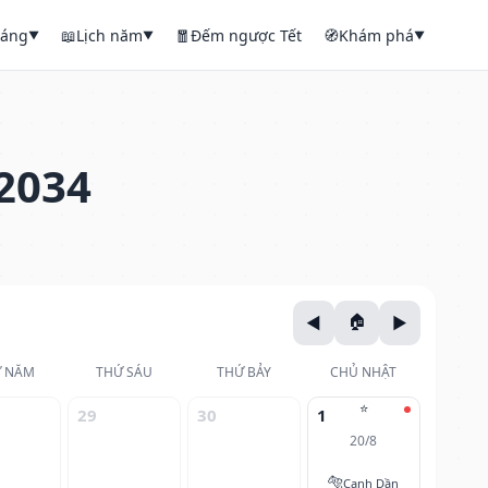
háng
📖
Lịch năm
🧧
Đếm ngược Tết
🧭
Khám phá
▼
▼
▼
2034
 NĂM
THỨ SÁU
THỨ BẢY
CHỦ NHẬT
⭐
29
30
1
20/8
🐅
Canh Dần