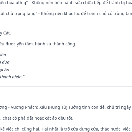
t kiến hỏa ương” - Không nên tiến hành sửa chữa bếp để tránh bị hỏa
 tất chủ trọng tang” - Không nên khóc lóc để tránh chủ có trùng ta
y Cát.
 đều được yên tâm, hành sự thành công.
hân
n đưa
ại An
 thanh nhàn.”
ng - Vương Phách: Xấu (Hung Tú) Tướng tinh con dê, chủ trị ngày 
t, chặt cỏ phá đất hoặc cắt áo đều tốt.
 kể việc chi cũng hại. Hại nhất là trổ cửa dựng cửa, tháo nước, việ