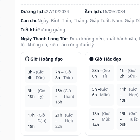
Dương lịch:
27/10/2034
Âm lịch:
16/09/2034
Can chi:
Ngày: Bính Thìn, Tháng: Giáp Tuất, Năm: Giáp D
Tiết khí:
Sương giáng
Ngày Thanh Long Túc:
Đi xa không nên, xuất hành xấu, t
lộc không có, kiện cáo cũng đuối lý
⏱️ Giờ Hoàng đạo
🌑 Giờ Hắc đạo
23h –
(Giờ
1h –
(Giờ
3h –
(Giờ
7h –
(Giờ
0h
Tí)
2h
Sửu)
4h
Dần)
8h
Thìn)
5h –
(Giờ
11h
(Giờ
9h –
(Giờ
15h
(Giờ
6h
Mão)
–
Ngọ)
10h
Tỵ)
–
Thân)
12h
16h
13h
(Giờ
19h
(Giờ
17h
(Giờ
21h
(Giờ
–
Mùi)
–
Tuất)
–
Dậu)
–
Hợi)
14h
20h
18h
22h