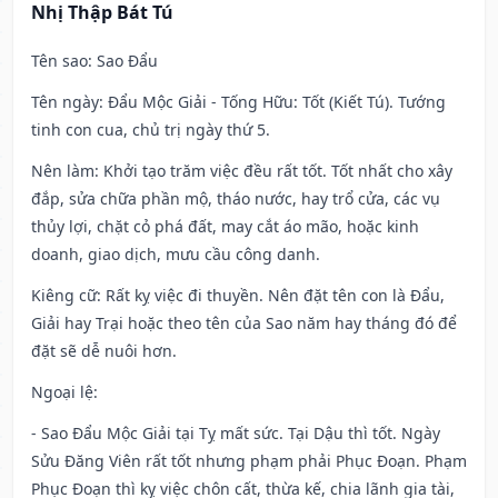
Nhị Thập Bát Tú
Tên sao
: Sao Đẩu
Tên ngày
: Đẩu Mộc Giải - Tống Hữu: Tốt (Kiết Tú). Tướng
tinh con cua, chủ trị ngày thứ 5.
Nên làm
: Khởi tạo trăm việc đều rất tốt. Tốt nhất cho xây
đắp, sửa chữa phần mộ, tháo nước, hay trổ cửa, các vụ
thủy lợi, chặt cỏ phá đất, may cắt áo mão, hoặc kinh
doanh, giao dịch, mưu cầu công danh.
Kiêng cữ
: Rất kỵ việc đi thuyền. Nên đặt tên con là Đẩu,
Giải hay Trại hoặc theo tên của Sao năm hay tháng đó để
đặt sẽ dễ nuôi hơn.
Ngoại lệ
:
- Sao Đẩu Mộc Giải tại Tỵ mất sức. Tại Dậu thì tốt. Ngày
Sửu Đăng Viên rất tốt nhưng phạm phải Phục Đoạn. Phạm
Phục Đoạn thì kỵ việc chôn cất, thừa kế, chia lãnh gia tài,