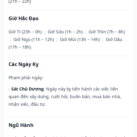
(21h – 22h)
Giờ Hắc Đạo
Giờ Tí (23h – 0h)
;
Giờ Sửu (1h – 2h)
;
Giờ Thìn (7h – 8h)
;
Giờ Ngọ (11h – 12h)
;
Giờ Mùi (13h – 14h)
;
Giờ Dậu
(17h – 18h)
Các Ngày Kỵ
Phạm phải ngày:
-
Sát Chủ Dương
: Ngày này kỵ tiến hành các việc liên
quan đến xây dựng, cưới hỏi, buôn bán, mua bán nhà,
nhận việc, đầu tư.
Ngũ Hành