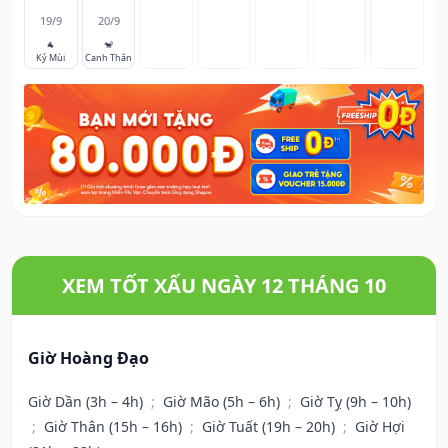
19/9
20/9
🐐
🐒
Kỷ Mùi
Canh Thân
XEM TỐT XẤU NGÀY 12 THÁNG 10
Giờ Hoàng Đạo
Giờ Dần (3h – 4h)
;
Giờ Mão (5h – 6h)
;
Giờ Tỵ (9h – 10h)
;
Giờ Thân (15h – 16h)
;
Giờ Tuất (19h – 20h)
;
Giờ Hợi