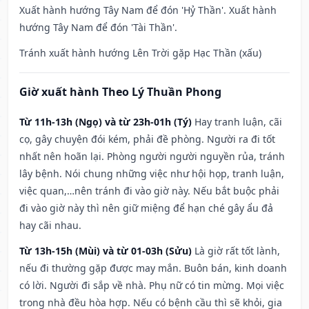
Xuất hành hướng Tây Nam để đón 'Hỷ Thần'. Xuất hành
hướng Tây Nam để đón 'Tài Thần'.
Tránh xuất hành hướng Lên Trời gặp Hạc Thần (xấu)
Giờ xuất hành Theo Lý Thuần Phong
Từ 11h-13h (Ngọ) và từ 23h-01h (Tý)
Hay tranh luận, cãi
cọ, gây chuyện đói kém, phải đề phòng. Người ra đi tốt
nhất nên hoãn lại. Phòng người người nguyền rủa, tránh
lây bệnh. Nói chung những việc như hội họp, tranh luận,
việc quan,…nên tránh đi vào giờ này. Nếu bắt buộc phải
đi vào giờ này thì nên giữ miệng để hạn ché gây ẩu đả
hay cãi nhau.
Từ 13h-15h (Mùi) và từ 01-03h (Sửu)
Là giờ rất tốt lành,
nếu đi thường gặp được may mắn. Buôn bán, kinh doanh
có lời. Người đi sắp về nhà. Phụ nữ có tin mừng. Mọi việc
trong nhà đều hòa hợp. Nếu có bệnh cầu thì sẽ khỏi, gia