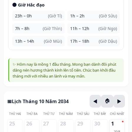
🌑 Giờ Hắc đạo
23h – 0h
(Giờ Tí)
1h – 2h
(Giờ Sửu)
7h – 8h
(Giờ Thìn)
11h – 12h
(Giờ Ngọ)
13h – 14h
(Giờ Mùi)
17h – 18h
(Giờ Dậu)
✨ Hôm nay là mồng 1 đầu tháng. Mong bạn dành đôi phút
dâng nén hương thành kính lên tổ tiên. Chúc bạn khởi đầu
tháng mới với nhiều an lành và may mắn.
Lịch Tháng 10 Năm 2034
THỨ HAI
THỨ BA
THỨ TƯ
THỨ NĂM
THỨ SÁU
THỨ BẢY
CHỦ NHẬT
25
26
27
28
29
30
1
20/8