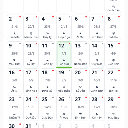
🐅
Canh Dần
2
3
4
5
6
7
8
21/8
22/8
23/8
24/8
25/8
26/8
27/8
🐈
🐉
🐍
🐎
🐐
🐒
🐓
Tân Mão
Nhâm Thìn
Quý Tỵ
Giáp Ngọ
Ất Mùi
Bính Thân
Đinh Dậu
9
10
11
12
13
14
15
28/8
29/8
30/8
1/9
2/9
3/9
4/9
🐕
🐖
🐀
🐂
🐅
🐈
🐉
Mậu Tuất
Kỷ Hợi
Canh Tý
Tân Sửu
Nhâm Dần
Quý Mão
Giáp Thìn
16
17
18
19
20
21
22
5/9
6/9
7/9
8/9
9/9
10/9
11/9
🐍
🐎
🐐
🐒
🐓
🐕
🐖
Ất Tỵ
Bính Ngọ
Đinh Mùi
Mậu Thân
Kỷ Dậu
Canh Tuất
Tân Hợi
23
24
25
26
27
28
29
12/9
13/9
14/9
15/9
16/9
17/9
18/9
🐀
🐂
🐅
🐈
🐉
🐍
🐎
Nhâm Tý
Quý Sửu
Giáp Dần
Ất Mão
Bính Thìn
Đinh Tỵ
Mậu Ngọ
30
31
1
2
3
4
5