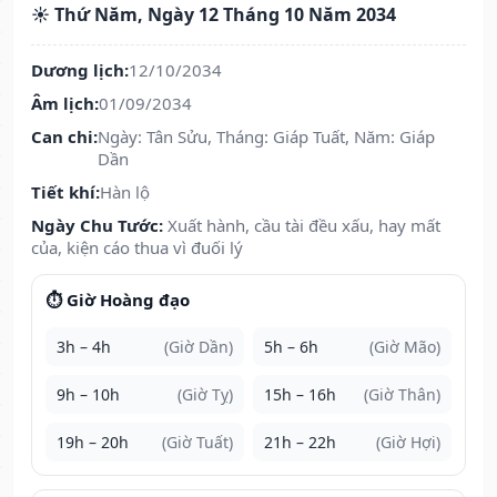
☀️ Thứ Năm, Ngày 12 Tháng 10 Năm 2034
Dương lịch:
12/10/2034
Âm lịch:
01/09/2034
Can chi:
Ngày: Tân Sửu, Tháng: Giáp Tuất, Năm: Giáp
Dần
Tiết khí:
Hàn lộ
Ngày Chu Tước:
Xuất hành, cầu tài đều xấu, hay mất
của, kiện cáo thua vì đuối lý
⏱️ Giờ Hoàng đạo
3h – 4h
(Giờ Dần)
5h – 6h
(Giờ Mão)
9h – 10h
(Giờ Tỵ)
15h – 16h
(Giờ Thân)
19h – 20h
(Giờ Tuất)
21h – 22h
(Giờ Hợi)