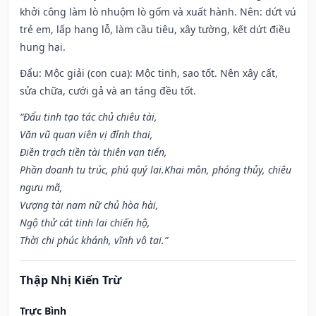
khởi công làm lò nhuộm lò gốm và xuất hành. Nên: dứt vú
trẻ em, lấp hang lỗ, làm cầu tiêu, xây tường, kết dứt điều
hung hại.
Đẩu: Mộc giải (con cua): Mộc tinh, sao tốt. Nên xây cất,
sửa chữa, cưới gả và an táng đều tốt.
“Đẩu tinh tạo tác chủ chiêu tài,
Văn vũ quan viên vị đỉnh thai,
Điền trạch tiền tài thiên vạn tiến,
Phần doanh tu trúc, phú quý lai.Khai môn, phóng thủy, chiêu
ngưu mã,
Vượng tài nam nữ chủ hòa hài,
Ngộ thử cát tinh lai chiến hộ,
Thời chi phúc khánh, vĩnh vô tai.”
Thập Nhị Kiến Trừ
Trực Bình