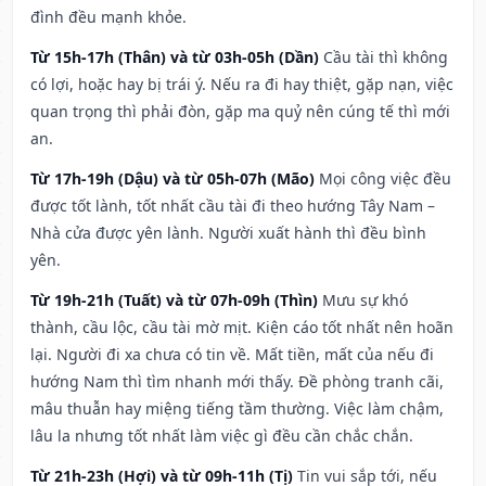
đình đều mạnh khỏe.
Từ 15h-17h (Thân) và từ 03h-05h (Dần)
Cầu tài thì không
có lợi, hoặc hay bị trái ý. Nếu ra đi hay thiệt, gặp nạn, việc
quan trọng thì phải đòn, gặp ma quỷ nên cúng tế thì mới
an.
Từ 17h-19h (Dậu) và từ 05h-07h (Mão)
Mọi công việc đều
được tốt lành, tốt nhất cầu tài đi theo hướng Tây Nam –
Nhà cửa được yên lành. Người xuất hành thì đều bình
yên.
Từ 19h-21h (Tuất) và từ 07h-09h (Thìn)
Mưu sự khó
thành, cầu lộc, cầu tài mờ mịt. Kiện cáo tốt nhất nên hoãn
lại. Người đi xa chưa có tin về. Mất tiền, mất của nếu đi
hướng Nam thì tìm nhanh mới thấy. Đề phòng tranh cãi,
mâu thuẫn hay miệng tiếng tầm thường. Việc làm chậm,
lâu la nhưng tốt nhất làm việc gì đều cần chắc chắn.
Từ 21h-23h (Hợi) và từ 09h-11h (Tị)
Tin vui sắp tới, nếu