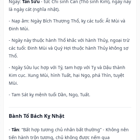
Ngày:
Tân Sửu
- tức Chi sinh Can (Thổ sinh Kim), ngày này
là ngày cát (nghĩa nhật).
- Nạp âm: Ngày Bích Thượng Thổ, kỵ các tuổi: Ất Mùi và
Đinh Mùi.
- Ngày này thuộc hành Thổ khắc với hành Thủy, ngoại trừ
các tuổi: Đinh Mùi và Quý Hợi thuộc hành Thủy không sợ
Thổ.
- Ngày Sửu lục hợp với Tý, tam hợp với Tỵ và Dậu thành
Kim cục. Xung Mùi, hình Tuất, hại Ngọ, phá Thìn, tuyệt
Mùi.
- Tam Sát kỵ mệnh tuổi Dần, Ngọ, Tuất.
Bành Tổ Bách Kỵ Nhật
-
Tân
: “Bất hợp tương chủ nhân bất thường” - Không nên
tiến hành trộn tương, chủ không được nếm qua