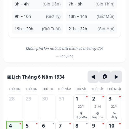
3h – 4h
(Giờ Dần)
7h – 8h
(Giờ Thìn)
9h – 10h
(Giờ Tỵ)
13h – 14h
(Giờ Mùi)
19h – 20h
(Giờ Tuất)
21h – 22h
(Giờ Hợi)
Khám phá lớn nhất là biết mình có thể thay đổi.
— Carl Jung
Lịch Tháng 6 Năm 1934
THỨ HAI
THỨ BA
THỨ TƯ
THỨ NĂM
THỨ SÁU
THỨ BẢY
CHỦ NHẬT
28
29
30
31
1
2
3
20/4
21/4
22/4
🐈
🐉
🐍
Quý Mão
Giáp Thìn
Ất Tỵ
4
5
6
7
8
9
10