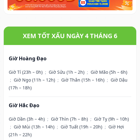
XEM TỐT XẤU NGÀY 4 THÁNG 6
Giờ Hoàng Đạo
Giờ Tí (23h – 0h)
;
Giờ Sửu (1h – 2h)
;
Giờ Mão (5h – 6h)
;
Giờ Ngọ (11h – 12h)
;
Giờ Thân (15h – 16h)
;
Giờ Dậu
(17h – 18h)
Giờ Hắc Đạo
Giờ Dần (3h – 4h)
;
Giờ Thìn (7h – 8h)
;
Giờ Tỵ (9h – 10h)
;
Giờ Mùi (13h – 14h)
;
Giờ Tuất (19h – 20h)
;
Giờ Hợi
(21h – 22h)