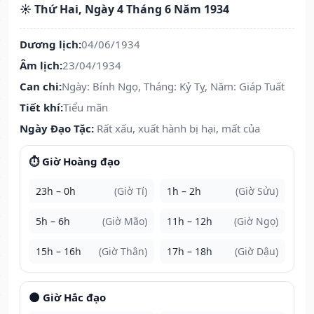
☀️ Thứ Hai, Ngày 4 Tháng 6 Năm 1934
Dương lịch:
04/06/1934
Âm lịch:
23/04/1934
Can chi:
Ngày: Bính Ngọ, Tháng: Kỷ Tỵ, Năm: Giáp Tuất
Tiết khí:
Tiểu mãn
Ngày Đạo Tặc:
Rất xấu, xuất hành bị hại, mất của
⏱️ Giờ Hoàng đạo
23h – 0h
(Giờ Tí)
1h – 2h
(Giờ Sửu)
5h – 6h
(Giờ Mão)
11h – 12h
(Giờ Ngọ)
15h – 16h
(Giờ Thân)
17h – 18h
(Giờ Dậu)
🌑 Giờ Hắc đạo