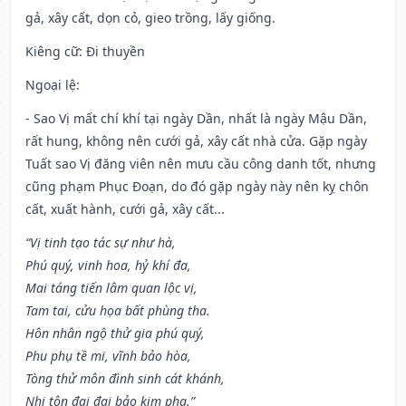
gả, xây cất, dọn cỏ, gieo trồng, lấy giống.
Kiêng cữ
: Đi thuyền
Ngoại lệ
:
- Sao Vị mất chí khí tại ngày Dần, nhất là ngày Mậu Dần,
rất hung, không nên cưới gả, xây cất nhà cửa. Gặp ngày
Tuất sao Vị đăng viên nên mưu cầu công danh tốt, nhưng
cũng phạm Phục Đoạn, do đó gặp ngày này nên kỵ chôn
cất, xuất hành, cưới gả, xây cất...
“Vị tinh tạo tác sự như hà,
Phú quý, vinh hoa, hỷ khí đa,
Mai táng tiến lâm quan lộc vị,
Tam tai, cửu họa bất phùng tha.
Hôn nhân ngộ thử gia phú quý,
Phu phụ tề mi, vĩnh bảo hòa,
Tòng thử môn đình sinh cát khánh,
Nhi tôn đại đại bảo kim pha.”