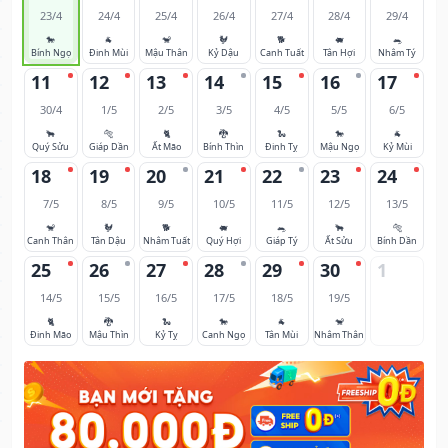
23/4
24/4
25/4
26/4
27/4
28/4
29/4
🐎
🐐
🐒
🐓
🐕
🐖
🐀
Bính Ngọ
Đinh Mùi
Mậu Thân
Kỷ Dậu
Canh Tuất
Tân Hợi
Nhâm Tý
11
12
13
14
15
16
17
30/4
1/5
2/5
3/5
4/5
5/5
6/5
🐂
🐅
🐈
🐉
🐍
🐎
🐐
Quý Sửu
Giáp Dần
Ất Mão
Bính Thìn
Đinh Tỵ
Mậu Ngọ
Kỷ Mùi
18
19
20
21
22
23
24
7/5
8/5
9/5
10/5
11/5
12/5
13/5
🐒
🐓
🐕
🐖
🐀
🐂
🐅
Canh Thân
Tân Dậu
Nhâm Tuất
Quý Hợi
Giáp Tý
Ất Sửu
Bính Dần
25
26
27
28
29
30
1
14/5
15/5
16/5
17/5
18/5
19/5
🐈
🐉
🐍
🐎
🐐
🐒
Đinh Mão
Mậu Thìn
Kỷ Tỵ
Canh Ngọ
Tân Mùi
Nhâm Thân