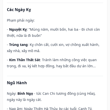
Các Ngày Kỵ
Phạm phải ngày:
-
Nguyệt Kỵ
: “Mùng năm, mười bốn, hai ba - Đi chơi còn
thiệt, nữa là đi buôn”
-
Trùng tang
: Kỵ chôn cất, cưới xin, vợ chồng xuất hành,
xây nhà, xây mồ mả.
-
Kim Thần Thất Sát
: Tránh làm những công việc quan
trọng, đi xa, ký kết hợp đồng, hay bắt đầu dự án lớn...
Ngũ Hành
Ngày:
Bính Ngọ
- tức Can Chi tương đồng (cùng Hỏa),
ngày này là ngày cát.
- Nạp âm: Ngày Thiên Hà Thủy, kỵ các tuổi: Canh Tý.