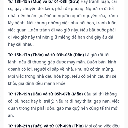
Từ 13h-15h (Mùi) và từ 01-03h (Sửu)
Hay tranh luận, cãi
cọ, gây chuyện đói kém, phải đề phòng. Người ra đi tốt
nhất nên hoãn lại. Phòng người người nguyền rủa, tránh
lây bệnh. Nói chung những việc như hội họp, tranh luận,
việc quan,…nên tránh đi vào giờ này. Nếu bắt buộc phải
đi vào giờ này thì nên giữ miệng để hạn ché gây ẩu đả
hay cãi nhau.
Từ 15h-17h (Thân) và từ 03h-05h (Dần)
Là giờ rất tốt
lành, nếu đi thường gặp được may mắn. Buôn bán, kinh
doanh có lời. Người đi sắp về nhà. Phụ nữ có tin mừng.
Mọi việc trong nhà đều hòa hợp. Nếu có bệnh cầu thì sẽ
khỏi, gia đình đều mạnh khỏe.
Từ 17h-19h (Dậu) và từ 05h-07h (Mão)
Cầu tài thì không
có lợi, hoặc hay bị trái ý. Nếu ra đi hay thiệt, gặp nạn, việc
quan trọng thì phải đòn, gặp ma quỷ nên cúng tế thì mới
an.
Từ 19h-21h (Tuất) và từ 07h-09h (Thìn)
Mọi công việc đều