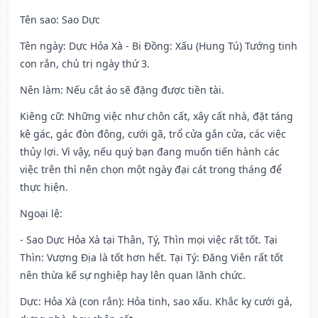
Tên sao
: Sao Dực
Tên ngày
: Dực Hỏa Xà - Bi Đồng: Xấu (Hung Tú) Tướng tinh
con rắn, chủ trị ngày thứ 3.
Nên làm
: Nếu cắt áo sẽ đặng được tiền tài.
Kiêng cữ
: Những việc như chôn cất, xây cất nhà, đặt táng
kê gác, gác đòn đông, cưới gã, trổ cửa gắn cửa, các việc
thủy lợi. Vì vậy, nếu quý bạn đang muốn tiến hành các
việc trên thì nên chọn một ngày đại cát trong tháng để
thực hiện.
Ngoại lệ
:
- Sao Dực Hỏa Xà tại Thân, Tý, Thìn mọi việc rất tốt. Tại
Thìn: Vượng Địa là tốt hơn hết. Tại Tý: Đăng Viên rất tốt
nên thừa kế sự nghiệp hay lên quan lãnh chức.
Dực: Hỏa Xà (con rắn): Hỏa tinh, sao xấu. Khắc kỵ cưới gả,