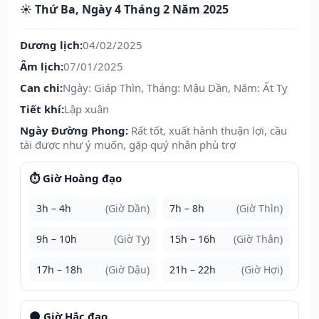
☀️ Thứ Ba, Ngày 4 Tháng 2 Năm 2025
Dương lịch:
04/02/2025
Âm lịch:
07/01/2025
Can chi:
Ngày: Giáp Thìn, Tháng: Mậu Dần, Năm: Ất Tỵ
Tiết khí:
Lập xuân
Ngày Đường Phong:
Rất tốt, xuất hành thuận lợi, cầu
tài được như ý muốn, gặp quý nhân phù trợ
⏱️ Giờ Hoàng đạo
3h – 4h
(Giờ Dần)
7h – 8h
(Giờ Thìn)
9h – 10h
(Giờ Tỵ)
15h – 16h
(Giờ Thân)
17h – 18h
(Giờ Dậu)
21h – 22h
(Giờ Hợi)
🌑 Giờ Hắc đạo