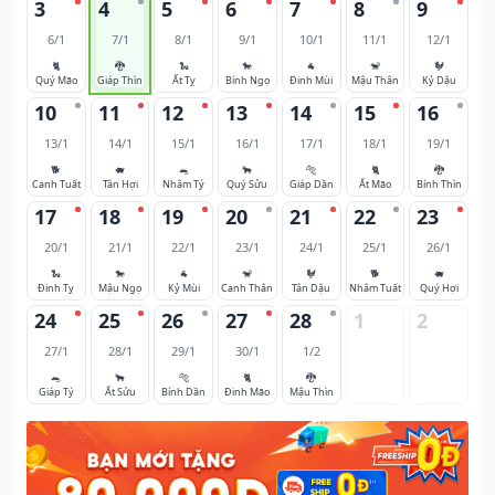
3
4
5
6
7
8
9
6/1
7/1
8/1
9/1
10/1
11/1
12/1
🐈
🐉
🐍
🐎
🐐
🐒
🐓
Quý Mão
Giáp Thìn
Ất Tỵ
Bính Ngọ
Đinh Mùi
Mậu Thân
Kỷ Dậu
10
11
12
13
14
15
16
13/1
14/1
15/1
16/1
17/1
18/1
19/1
🐕
🐖
🐀
🐂
🐅
🐈
🐉
Canh Tuất
Tân Hợi
Nhâm Tý
Quý Sửu
Giáp Dần
Ất Mão
Bính Thìn
17
18
19
20
21
22
23
20/1
21/1
22/1
23/1
24/1
25/1
26/1
🐍
🐎
🐐
🐒
🐓
🐕
🐖
Đinh Tỵ
Mậu Ngọ
Kỷ Mùi
Canh Thân
Tân Dậu
Nhâm Tuất
Quý Hợi
24
25
26
27
28
1
2
27/1
28/1
29/1
30/1
1/2
🐀
🐂
🐅
🐈
🐉
Giáp Tý
Ất Sửu
Bính Dần
Đinh Mão
Mậu Thìn