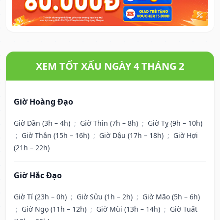
XEM TỐT XẤU NGÀY 4 THÁNG 2
Giờ Hoàng Đạo
Giờ Dần (3h – 4h)
;
Giờ Thìn (7h – 8h)
;
Giờ Tỵ (9h – 10h)
;
Giờ Thân (15h – 16h)
;
Giờ Dậu (17h – 18h)
;
Giờ Hợi
(21h – 22h)
Giờ Hắc Đạo
Giờ Tí (23h – 0h)
;
Giờ Sửu (1h – 2h)
;
Giờ Mão (5h – 6h)
;
Giờ Ngọ (11h – 12h)
;
Giờ Mùi (13h – 14h)
;
Giờ Tuất