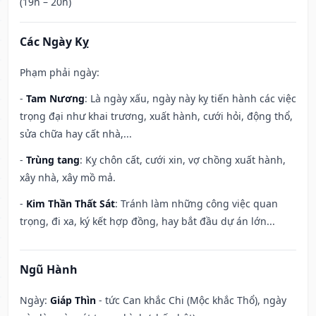
(19h – 20h)
Các Ngày Kỵ
Phạm phải ngày:
-
Tam Nương
: Là ngày xấu, ngày này kỵ tiến hành các việc
trọng đại như khai trương, xuất hành, cưới hỏi, động thổ,
sửa chữa hay cất nhà,...
-
Trùng tang
: Kỵ chôn cất, cưới xin, vợ chồng xuất hành,
xây nhà, xây mồ mả.
-
Kim Thần Thất Sát
: Tránh làm những công việc quan
trọng, đi xa, ký kết hợp đồng, hay bắt đầu dự án lớn...
Ngũ Hành
Ngày:
Giáp Thìn
- tức Can khắc Chi (Mộc khắc Thổ), ngày