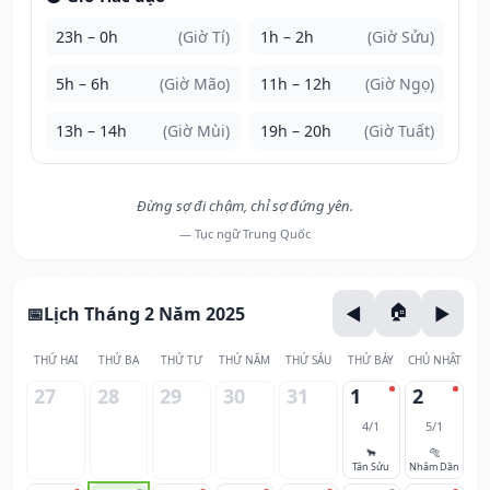
23h – 0h
(Giờ Tí)
1h – 2h
(Giờ Sửu)
5h – 6h
(Giờ Mão)
11h – 12h
(Giờ Ngọ)
13h – 14h
(Giờ Mùi)
19h – 20h
(Giờ Tuất)
Đừng sợ đi chậm, chỉ sợ đứng yên.
— Tục ngữ Trung Quốc
Lịch Tháng 2 Năm 2025
THỨ HAI
THỨ BA
THỨ TƯ
THỨ NĂM
THỨ SÁU
THỨ BẢY
CHỦ NHẬT
27
28
29
30
31
1
2
4/1
5/1
🐂
🐅
Tân Sửu
Nhâm Dần