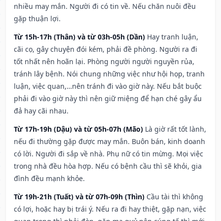
nhiều may mắn. Người đi có tin về. Nếu chăn nuôi đều
gặp thuận lợi.
Từ 15h-17h (Thân) và từ 03h-05h (Dần)
Hay tranh luận,
cãi cọ, gây chuyện đói kém, phải đề phòng. Người ra đi
tốt nhất nên hoãn lại. Phòng người người nguyền rủa,
tránh lây bệnh. Nói chung những việc như hội họp, tranh
luận, việc quan,…nên tránh đi vào giờ này. Nếu bắt buộc
phải đi vào giờ này thì nên giữ miệng để hạn ché gây ẩu
đả hay cãi nhau.
Từ 17h-19h (Dậu) và từ 05h-07h (Mão)
Là giờ rất tốt lành,
nếu đi thường gặp được may mắn. Buôn bán, kinh doanh
có lời. Người đi sắp về nhà. Phụ nữ có tin mừng. Mọi việc
trong nhà đều hòa hợp. Nếu có bệnh cầu thì sẽ khỏi, gia
đình đều mạnh khỏe.
Từ 19h-21h (Tuất) và từ 07h-09h (Thìn)
Cầu tài thì không
có lợi, hoặc hay bị trái ý. Nếu ra đi hay thiệt, gặp nạn, việc