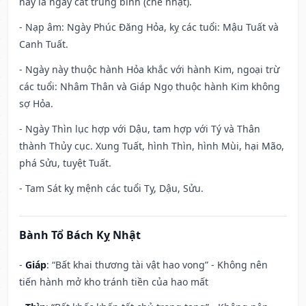
này là ngày cát trung bình (chế nhật).
- Nạp âm: Ngày Phúc Đăng Hỏa, kỵ các tuổi: Mậu Tuất và
Canh Tuất.
- Ngày này thuộc hành Hỏa khắc với hành Kim, ngoại trừ
các tuổi: Nhâm Thân và Giáp Ngọ thuộc hành Kim không
sợ Hỏa.
- Ngày Thìn lục hợp với Dậu, tam hợp với Tý và Thân
thành Thủy cục. Xung Tuất, hình Thìn, hình Mùi, hại Mão,
phá Sửu, tuyệt Tuất.
- Tam Sát kỵ mệnh các tuổi Tỵ, Dậu, Sửu.
Bành Tổ Bách Kỵ Nhật
-
Giáp
: “Bất khai thương tài vật hao vong” - Không nên
tiến hành mở kho tránh tiền của hao mất