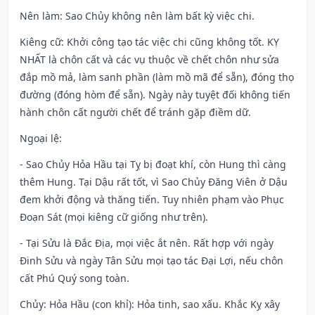
Nên làm
: Sao Chủy không nên làm bất kỳ việc chi.
Kiêng cữ
: Khởi công tạo tác việc chi cũng không tốt. KỴ
NHẤT là chôn cất và các vụ thuộc về chết chôn như sửa
đắp mồ mả, làm sanh phần (làm mồ mã để sẵn), đóng thọ
đường (đóng hòm để sẵn). Ngày này tuyệt đối không tiến
hành chôn cất người chết để tránh gặp điềm dữ.
Ngoại lệ
:
- Sao Chủy Hỏa Hầu tại Tỵ bị đoạt khí, còn Hung thì càng
thêm Hung. Tại Dậu rất tốt, vì Sao Chủy Đăng Viên ở Dậu
đem khởi động và thăng tiến. Tuy nhiên phạm vào Phục
Đoạn Sát (mọi kiêng cữ giống như trên).
- Tại Sửu là Đắc Địa, mọi việc ắt nên. Rất hợp với ngày
Đinh Sửu và ngày Tân Sửu mọi tạo tác Đại Lợi, nếu chôn
cất Phú Quý song toàn.
Chủy: Hỏa Hầu (con khỉ): Hỏa tinh, sao xấu. Khắc Kỵ xây