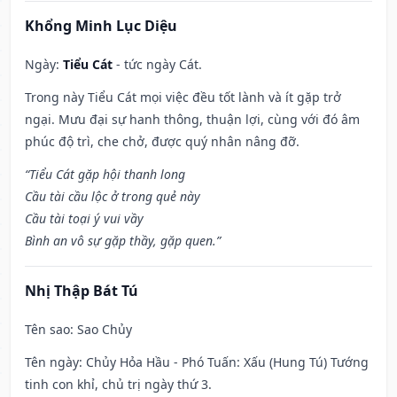
Khổng Minh Lục Diệu
Ngày:
Tiểu Cát
- tức ngày Cát.
Trong này Tiểu Cát mọi việc đều tốt lành và ít gặp trở
ngại. Mưu đại sự hanh thông, thuận lợi, cùng với đó âm
phúc độ trì, che chở, được quý nhân nâng đỡ.
“Tiểu Cát gặp hội thanh long
Cầu tài cầu lộc ở trong quẻ này
Cầu tài toại ý vui vầy
Bình an vô sự gặp thầy, gặp quen.”
Nhị Thập Bát Tú
Tên sao
: Sao Chủy
Tên ngày
: Chủy Hỏa Hầu - Phó Tuấn: Xấu (Hung Tú) Tướng
tinh con khỉ, chủ trị ngày thứ 3.