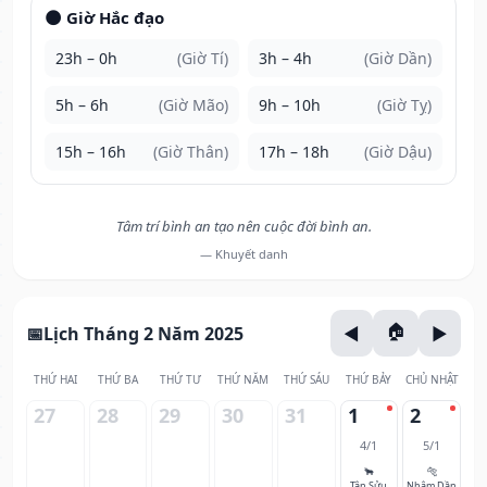
🌑 Giờ Hắc đạo
23h – 0h
(Giờ Tí)
3h – 4h
(Giờ Dần)
5h – 6h
(Giờ Mão)
9h – 10h
(Giờ Tỵ)
15h – 16h
(Giờ Thân)
17h – 18h
(Giờ Dậu)
Tâm trí bình an tạo nên cuộc đời bình an.
— Khuyết danh
Lịch Tháng 2 Năm 2025
THỨ HAI
THỨ BA
THỨ TƯ
THỨ NĂM
THỨ SÁU
THỨ BẢY
CHỦ NHẬT
27
28
29
30
31
1
2
4/1
5/1
🐂
🐅
Tân Sửu
Nhâm Dần