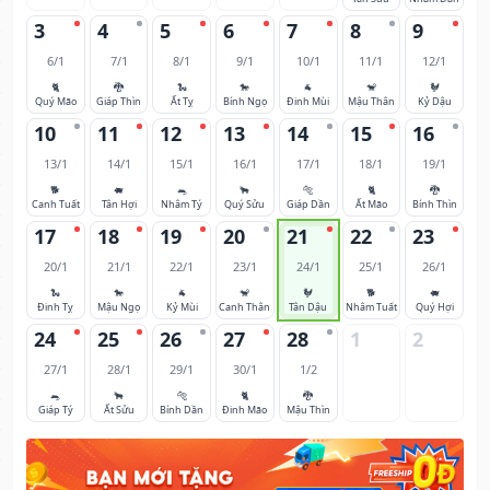
3
4
5
6
7
8
9
6/1
7/1
8/1
9/1
10/1
11/1
12/1
🐈
🐉
🐍
🐎
🐐
🐒
🐓
Quý Mão
Giáp Thìn
Ất Tỵ
Bính Ngọ
Đinh Mùi
Mậu Thân
Kỷ Dậu
10
11
12
13
14
15
16
13/1
14/1
15/1
16/1
17/1
18/1
19/1
🐕
🐖
🐀
🐂
🐅
🐈
🐉
Canh Tuất
Tân Hợi
Nhâm Tý
Quý Sửu
Giáp Dần
Ất Mão
Bính Thìn
17
18
19
20
21
22
23
20/1
21/1
22/1
23/1
24/1
25/1
26/1
🐍
🐎
🐐
🐒
🐓
🐕
🐖
Đinh Tỵ
Mậu Ngọ
Kỷ Mùi
Canh Thân
Tân Dậu
Nhâm Tuất
Quý Hợi
24
25
26
27
28
1
2
27/1
28/1
29/1
30/1
1/2
🐀
🐂
🐅
🐈
🐉
Giáp Tý
Ất Sửu
Bính Dần
Đinh Mão
Mậu Thìn