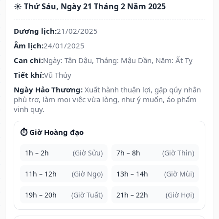
☀️ Thứ Sáu, Ngày 21 Tháng 2 Năm 2025
Dương lịch:
21/02/2025
Âm lịch:
24/01/2025
Can chi:
Ngày: Tân Dậu, Tháng: Mậu Dần, Năm: Ất Tỵ
Tiết khí:
Vũ Thủy
Ngày Hảo Thương:
Xuất hành thuận lợi, gặp qúy nhân
phù trợ, làm mọi việc vừa lòng, như ý muốn, áo phẩm
vinh quy.
⏱️ Giờ Hoàng đạo
1h – 2h
(Giờ Sửu)
7h – 8h
(Giờ Thìn)
11h – 12h
(Giờ Ngọ)
13h – 14h
(Giờ Mùi)
19h – 20h
(Giờ Tuất)
21h – 22h
(Giờ Hợi)