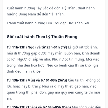
Xuất hành hướng Tây Bắc để đón 'Hỷ Thần'. Xuất hành
hướng Đông Nam để đón 'Tài Thần'.
Tránh xuất hành hướng Lên Trời gặp Hạc Thần (xấu)
Giờ xuất hành Theo Lý Thuần Phong
Từ 11h-13h (Ngọ) và từ 23h-01h (Tý)
Là giờ rất tốt lành,
nếu đi thường gặp được may mắn. Buôn bán, kinh doanh
có lời. Người đi sắp về nhà. Phụ nữ có tin mừng. Mọi việc
trong nhà đều hòa hợp. Nếu có bệnh cầu thì sẽ khỏi, gia
đình đều mạnh khỏe.
Từ 13h-15h (Mùi) và từ 01-03h (Sửu)
Cầu tài thì không có
lợi, hoặc hay bị trái ý. Nếu ra đi hay thiệt, gặp nạn, việc
quan trọng thì phải đòn, gặp ma quỷ nên cúng tế thì mới
an.
Từ 15h-17h (Thân) và từ 03h-05h (Dần)
Mọi công việc đều