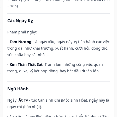
– 18h)
Các Ngày Kỵ
Phạm phải ngày:
-
Tam Nương
: Là ngày xấu, ngày này kỵ tiến hành các việc
trọng đại như khai trương, xuất hành, cưới hỏi, động thổ,
sửa chữa hay cất nhà,...
-
Kim Thần Thất Sát
: Tránh làm những công việc quan
trọng, đi xa, ký kết hợp đồng, hay bắt đầu dự án lớn...
Ngũ Hành
Ngày:
Ất Tỵ
- tức Can sinh Chi (Mộc sinh Hỏa), ngày này là
ngày cát (bảo nhật).
- Nạp âm: Ngày Phúc Đăng Hỏa, kỵ các tuổi: Kỷ Hợi và Tân