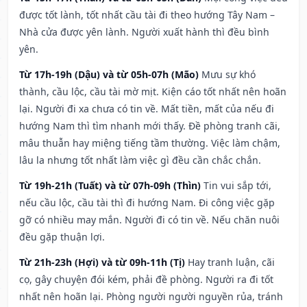
được tốt lành, tốt nhất cầu tài đi theo hướng Tây Nam –
Nhà cửa được yên lành. Người xuất hành thì đều bình
yên.
Từ 17h-19h (Dậu) và từ 05h-07h (Mão)
Mưu sự khó
thành, cầu lộc, cầu tài mờ mịt. Kiện cáo tốt nhất nên hoãn
lại. Người đi xa chưa có tin về. Mất tiền, mất của nếu đi
hướng Nam thì tìm nhanh mới thấy. Đề phòng tranh cãi,
mâu thuẫn hay miệng tiếng tầm thường. Việc làm chậm,
lâu la nhưng tốt nhất làm việc gì đều cần chắc chắn.
Từ 19h-21h (Tuất) và từ 07h-09h (Thìn)
Tin vui sắp tới,
nếu cầu lộc, cầu tài thì đi hướng Nam. Đi công việc gặp
gỡ có nhiều may mắn. Người đi có tin về. Nếu chăn nuôi
đều gặp thuận lợi.
Từ 21h-23h (Hợi) và từ 09h-11h (Tị)
Hay tranh luận, cãi
cọ, gây chuyện đói kém, phải đề phòng. Người ra đi tốt
nhất nên hoãn lại. Phòng người người nguyền rủa, tránh