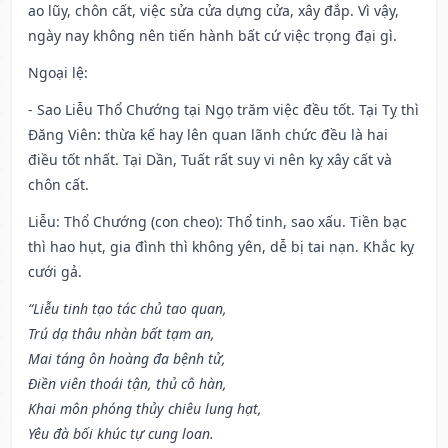
ao lũy, chôn cất, việc sửa cửa dựng cửa, xây đắp. Vì vậy,
ngày nay không nên tiến hành bất cứ việc trọng đại gì.
Ngoại lệ
:
- Sao Liễu Thổ Chướng tại Ngọ trăm việc đều tốt. Tại Tỵ thì
Đăng Viên: thừa kế hay lên quan lãnh chức đều là hai
điều tốt nhất. Tại Dần, Tuất rất suy vi nên kỵ xây cất và
chôn cất.
Liễu: Thổ Chướng (con cheo): Thổ tinh, sao xấu. Tiền bạc
thì hao hụt, gia đình thì không yên, dễ bị tai nạn. Khắc kỵ
cưới gả.
“Liễu tinh tạo tác chủ tao quan,
Trú dạ thâu nhàn bất tạm an,
Mai táng ôn hoàng đa bệnh tử,
Điền viên thoái tận, thủ cô hàn,
Khai môn phóng thủy chiêu lung hạt,
Yêu đà bối khúc tự cung loan.