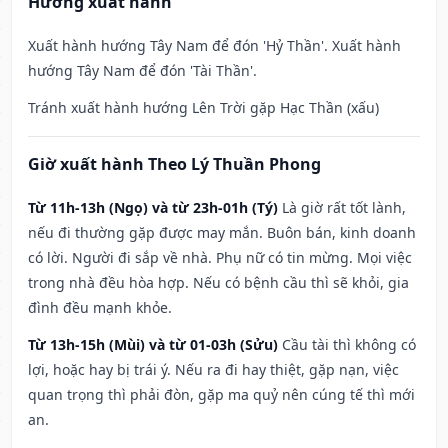
Hướng xuất hành
Xuất hành hướng Tây Nam để đón 'Hỷ Thần'. Xuất hành
hướng Tây Nam để đón 'Tài Thần'.
Tránh xuất hành hướng Lên Trời gặp Hạc Thần (xấu)
Giờ xuất hành Theo Lý Thuần Phong
Từ 11h-13h (Ngọ) và từ 23h-01h (Tý)
Là giờ rất tốt lành,
nếu đi thường gặp được may mắn. Buôn bán, kinh doanh
có lời. Người đi sắp về nhà. Phụ nữ có tin mừng. Mọi việc
trong nhà đều hòa hợp. Nếu có bệnh cầu thì sẽ khỏi, gia
đình đều mạnh khỏe.
Từ 13h-15h (Mùi) và từ 01-03h (Sửu)
Cầu tài thì không có
lợi, hoặc hay bị trái ý. Nếu ra đi hay thiệt, gặp nạn, việc
quan trọng thì phải đòn, gặp ma quỷ nên cúng tế thì mới
an.