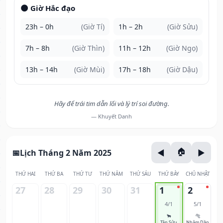
🌑 Giờ Hắc đạo
23h – 0h
(Giờ Tí)
1h – 2h
(Giờ Sửu)
7h – 8h
(Giờ Thìn)
11h – 12h
(Giờ Ngọ)
13h – 14h
(Giờ Mùi)
17h – 18h
(Giờ Dậu)
Hãy để trái tim dẫn lối và lý trí soi đường.
— Khuyết Danh
Lịch Tháng 2 Năm 2025
THỨ HAI
THỨ BA
THỨ TƯ
THỨ NĂM
THỨ SÁU
THỨ BẢY
CHỦ NHẬT
27
28
29
30
31
1
2
4/1
5/1
🐂
🐅
Tân Sửu
Nhâm Dần