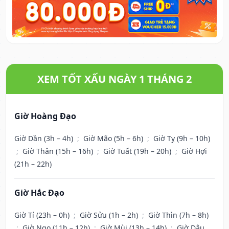
XEM TỐT XẤU NGÀY 1 THÁNG 2
Giờ Hoàng Đạo
Giờ Dần (3h – 4h)
;
Giờ Mão (5h – 6h)
;
Giờ Tỵ (9h – 10h)
;
Giờ Thân (15h – 16h)
;
Giờ Tuất (19h – 20h)
;
Giờ Hợi
(21h – 22h)
Giờ Hắc Đạo
Giờ Tí (23h – 0h)
;
Giờ Sửu (1h – 2h)
;
Giờ Thìn (7h – 8h)
;
Giờ Ngọ (11h – 12h)
;
Giờ Mùi (13h – 14h)
;
Giờ Dậu