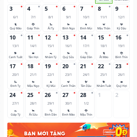
3
4
5
6
7
8
9
6/1
7/1
8/1
9/1
10/1
11/1
12/1
🐈
🐉
🐍
🐎
🐐
🐒
🐓
Quý Mão
Giáp Thìn
Ất Tỵ
Bính Ngọ
Đinh Mùi
Mậu Thân
Kỷ Dậu
10
11
12
13
14
15
16
13/1
14/1
15/1
16/1
17/1
18/1
19/1
🐕
🐖
🐀
🐂
🐅
🐈
🐉
Canh Tuất
Tân Hợi
Nhâm Tý
Quý Sửu
Giáp Dần
Ất Mão
Bính Thìn
17
18
19
20
21
22
23
20/1
21/1
22/1
23/1
24/1
25/1
26/1
🐍
🐎
🐐
🐒
🐓
🐕
🐖
Đinh Tỵ
Mậu Ngọ
Kỷ Mùi
Canh Thân
Tân Dậu
Nhâm Tuất
Quý Hợi
24
25
26
27
28
1
2
27/1
28/1
29/1
30/1
1/2
🐀
🐂
🐅
🐈
🐉
Giáp Tý
Ất Sửu
Bính Dần
Đinh Mão
Mậu Thìn