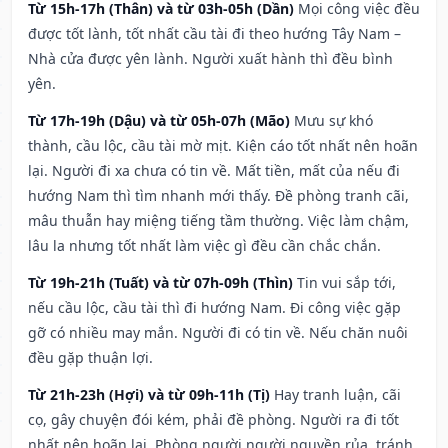
Từ 15h-17h (Thân) và từ 03h-05h (Dần)
Mọi công việc đều
được tốt lành, tốt nhất cầu tài đi theo hướng Tây Nam –
Nhà cửa được yên lành. Người xuất hành thì đều bình
yên.
Từ 17h-19h (Dậu) và từ 05h-07h (Mão)
Mưu sự khó
thành, cầu lộc, cầu tài mờ mịt. Kiện cáo tốt nhất nên hoãn
lại. Người đi xa chưa có tin về. Mất tiền, mất của nếu đi
hướng Nam thì tìm nhanh mới thấy. Đề phòng tranh cãi,
mâu thuẫn hay miệng tiếng tầm thường. Việc làm chậm,
lâu la nhưng tốt nhất làm việc gì đều cần chắc chắn.
Từ 19h-21h (Tuất) và từ 07h-09h (Thìn)
Tin vui sắp tới,
nếu cầu lộc, cầu tài thì đi hướng Nam. Đi công việc gặp
gỡ có nhiều may mắn. Người đi có tin về. Nếu chăn nuôi
đều gặp thuận lợi.
Từ 21h-23h (Hợi) và từ 09h-11h (Tị)
Hay tranh luận, cãi
cọ, gây chuyện đói kém, phải đề phòng. Người ra đi tốt
nhất nên hoãn lại. Phòng người người nguyền rủa, tránh