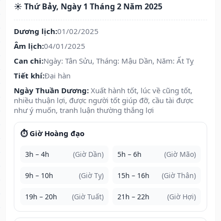
☀️ Thứ Bảy, Ngày 1 Tháng 2 Năm 2025
Dương lịch:
01/02/2025
Âm lịch:
04/01/2025
Can chi:
Ngày: Tân Sửu, Tháng: Mậu Dần, Năm: Ất Tỵ
Tiết khí:
Đại hàn
Ngày Thuần Dương:
Xuất hành tốt, lúc về cũng tốt,
nhiều thuận lợi, được người tốt giúp đỡ, cầu tài được
như ý muốn, tranh luận thường thắng lợi
⏱️ Giờ Hoàng đạo
3h – 4h
(Giờ Dần)
5h – 6h
(Giờ Mão)
9h – 10h
(Giờ Tỵ)
15h – 16h
(Giờ Thân)
19h – 20h
(Giờ Tuất)
21h – 22h
(Giờ Hợi)