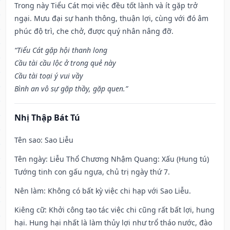
Trong này Tiểu Cát mọi việc đều tốt lành và ít gặp trở
ngại. Mưu đại sự hanh thông, thuận lợi, cùng với đó âm
phúc độ trì, che chở, được quý nhân nâng đỡ.
“Tiểu Cát gặp hội thanh long
Cầu tài cầu lộc ở trong quẻ này
Cầu tài toại ý vui vầy
Bình an vô sự gặp thầy, gặp quen.”
Nhị Thập Bát Tú
Tên sao
: Sao Liễu
Tên ngày
: Liễu Thổ Chương Nhậm Quang: Xấu (Hung tú)
Tướng tinh con gấu ngựa, chủ trị ngày thứ 7.
Nên làm
: Không có bất kỳ việc chi hạp với Sao Liễu.
Kiêng cữ
: Khởi công tạo tác việc chi cũng rất bất lợi, hung
hại. Hung hại nhất là làm thủy lợi như trổ tháo nước, đào