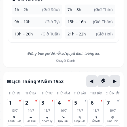
1h – 2h
(Giờ Sửu)
7h – 8h
(Giờ Thìn)
9h – 10h
(Giờ Tỵ)
15h – 16h
(Giờ Thân)
19h – 20h
(Giờ Tuất)
21h – 22h
(Giờ Hợi)
Đừng bao giờ để nỗi sợ quyết định tương lai.
— Khuyết Danh
Lịch Tháng 9 Năm 1952
THỨ HAI
THỨ BA
THỨ TƯ
THỨ NĂM
THỨ SÁU
THỨ BẢY
CHỦ NHẬT
1
2
3
4
5
6
7
13/7
14/7
15/7
16/7
17/7
18/7
19/7
🐕
🐖
🐀
🐂
🐅
🐈
🐉
Canh Tuất
Tân Hợi
Nhâm Tý
Quý Sửu
Giáp Dần
Ất Mão
Bính Thìn