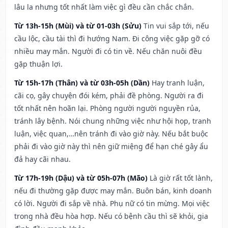
lâu la nhưng tốt nhất làm việc gì đều cần chắc chắn.
Từ 13h-15h (Mùi) và từ 01-03h (Sửu)
Tin vui sắp tới, nếu
cầu lộc, cầu tài thì đi hướng Nam. Đi công việc gặp gỡ có
nhiều may mắn. Người đi có tin về. Nếu chăn nuôi đều
gặp thuận lợi.
Từ 15h-17h (Thân) và từ 03h-05h (Dần)
Hay tranh luận,
cãi cọ, gây chuyện đói kém, phải đề phòng. Người ra đi
tốt nhất nên hoãn lại. Phòng người người nguyền rủa,
tránh lây bệnh. Nói chung những việc như hội họp, tranh
luận, việc quan,…nên tránh đi vào giờ này. Nếu bắt buộc
phải đi vào giờ này thì nên giữ miệng để hạn ché gây ẩu
đả hay cãi nhau.
Từ 17h-19h (Dậu) và từ 05h-07h (Mão)
Là giờ rất tốt lành,
nếu đi thường gặp được may mắn. Buôn bán, kinh doanh
có lời. Người đi sắp về nhà. Phụ nữ có tin mừng. Mọi việc
trong nhà đều hòa hợp. Nếu có bệnh cầu thì sẽ khỏi, gia