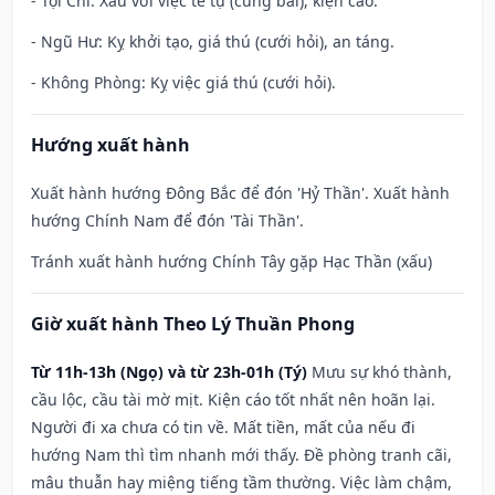
- Tội Chỉ: Xấu với việc tế tự (cúng bái), kiện cáo.
- Ngũ Hư: Kỵ khởi tạo, giá thú (cưới hỏi), an táng.
- Không Phòng: Kỵ việc giá thú (cưới hỏi).
Hướng xuất hành
Xuất hành hướng Đông Bắc để đón 'Hỷ Thần'. Xuất hành
hướng Chính Nam để đón 'Tài Thần'.
Tránh xuất hành hướng Chính Tây gặp Hạc Thần (xấu)
Giờ xuất hành Theo Lý Thuần Phong
Từ 11h-13h (Ngọ) và từ 23h-01h (Tý)
Mưu sự khó thành,
cầu lộc, cầu tài mờ mịt. Kiện cáo tốt nhất nên hoãn lại.
Người đi xa chưa có tin về. Mất tiền, mất của nếu đi
hướng Nam thì tìm nhanh mới thấy. Đề phòng tranh cãi,
mâu thuẫn hay miệng tiếng tầm thường. Việc làm chậm,