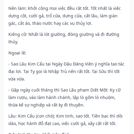
Nên làm
: Khởi công mọi việc đều rất tốt. Tốt nhất là việc
dựng cột, cưới gả, trổ cửa, dựng cửa, cất lầu, làm giàn
gác, cắt áo, tháo nước hay các vụ thủy lợi.
Kiêng cữ
: Nhất là lót giường, đóng giường và đi đường
thủy.
Ngoại lệ
:
- Sao Lâu Kim Cẩu tại Ngày Dậu Đăng Viên ý nghĩa tạo tác
đại lợi. Tại Tỵ gọi là Nhập Trù nên rất tốt. Tại Sửu thì tốt
vừa vừa.
- Gặp ngày cuối tháng thì Sao Lâu phạm Diệt Một: Kỵ cữ
làm rượu, vào làm hành chánh, lập lò gốm lò nhuộm,
thừa kế sự nghiệp và rất kỵ đi thuyền.
Lâu: Kim Cẩu (con chó): Kim tinh, sao tốt. Tiền bạc thì dồi
dào, học hành đỗ đạt cao, việc cưới gả, xây cất rất tốt.