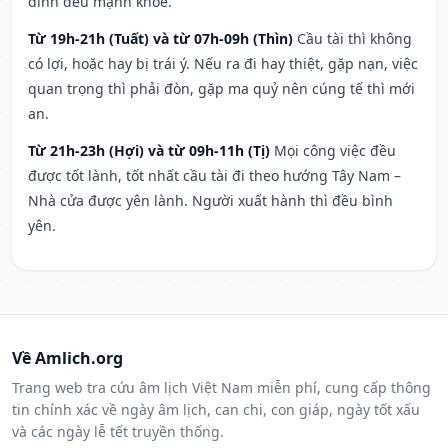
đình đều mạnh khỏe.
Từ 19h-21h (Tuất) và từ 07h-09h (Thìn)
Cầu tài thì không
có lợi, hoặc hay bị trái ý. Nếu ra đi hay thiệt, gặp nạn, việc
quan trọng thì phải đòn, gặp ma quỷ nên cúng tế thì mới
an.
Từ 21h-23h (Hợi) và từ 09h-11h (Tị)
Mọi công việc đều
được tốt lành, tốt nhất cầu tài đi theo hướng Tây Nam –
Nhà cửa được yên lành. Người xuất hành thì đều bình
yên.
Về Amlich.org
Trang web tra cứu âm lịch Việt Nam miễn phí, cung cấp thông
tin chính xác về ngày âm lịch, can chi, con giáp, ngày tốt xấu
và các ngày lễ tết truyền thống.