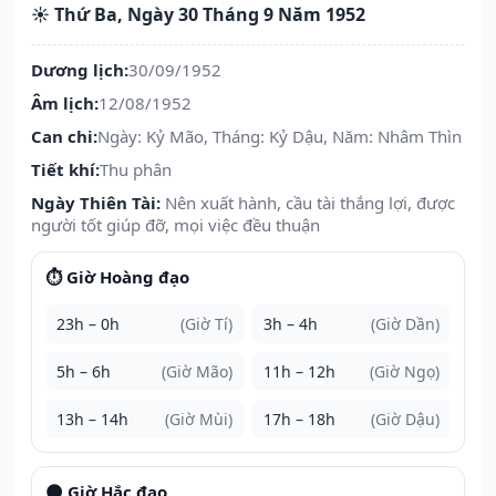
☀️ Thứ Ba, Ngày 30 Tháng 9 Năm 1952
Dương lịch:
30/09/1952
Âm lịch:
12/08/1952
Can chi:
Ngày: Kỷ Mão, Tháng: Kỷ Dậu, Năm: Nhâm Thìn
Tiết khí:
Thu phân
Ngày Thiên Tài:
Nên xuất hành, cầu tài thắng lợi, được
người tốt giúp đỡ, mọi việc đều thuận
⏱️ Giờ Hoàng đạo
23h – 0h
(Giờ Tí)
3h – 4h
(Giờ Dần)
5h – 6h
(Giờ Mão)
11h – 12h
(Giờ Ngọ)
13h – 14h
(Giờ Mùi)
17h – 18h
(Giờ Dậu)
🌑 Giờ Hắc đạo