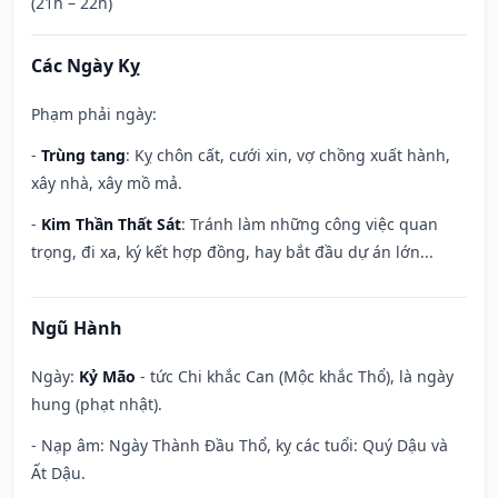
(21h – 22h)
Các Ngày Kỵ
Phạm phải ngày:
-
Trùng tang
: Kỵ chôn cất, cưới xin, vợ chồng xuất hành,
xây nhà, xây mồ mả.
-
Kim Thần Thất Sát
: Tránh làm những công việc quan
trọng, đi xa, ký kết hợp đồng, hay bắt đầu dự án lớn...
Ngũ Hành
Ngày:
Kỷ Mão
- tức Chi khắc Can (Mộc khắc Thổ), là ngày
hung (phạt nhật).
- Nạp âm: Ngày Thành Đầu Thổ, kỵ các tuổi: Quý Dậu và
Ất Dậu.