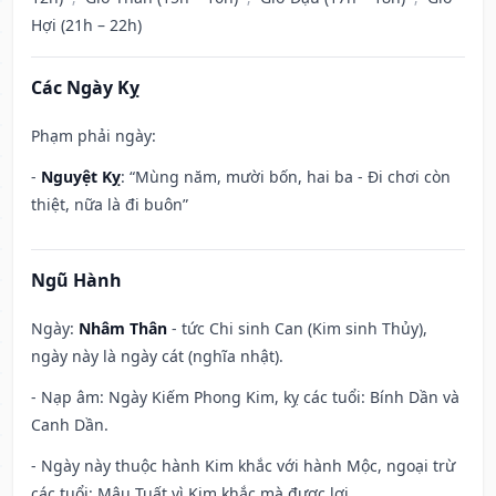
Hợi (21h – 22h)
Các Ngày Kỵ
Phạm phải ngày:
-
Nguyệt Kỵ
: “Mùng năm, mười bốn, hai ba - Đi chơi còn
thiệt, nữa là đi buôn”
Ngũ Hành
Ngày:
Nhâm Thân
- tức Chi sinh Can (Kim sinh Thủy),
ngày này là ngày cát (nghĩa nhật).
- Nạp âm: Ngày Kiếm Phong Kim, kỵ các tuổi: Bính Dần và
Canh Dần.
- Ngày này thuộc hành Kim khắc với hành Mộc, ngoại trừ
các tuổi: Mậu Tuất vì Kim khắc mà được lợi.