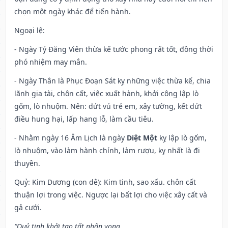
chọn một ngày khác để tiến hành.
Ngoại lệ
:
- Ngày Tý Đăng Viên thừa kế tước phong rất tốt, đồng thời
phó nhiệm may mắn.
- Ngày Thân là Phục Đoạn Sát kỵ những việc thừa kế, chia
lãnh gia tài, chôn cất, việc xuất hành, khởi công lập lò
gốm, lò nhuộm. Nên: dứt vú trẻ em, xây tường, kết dứt
điều hung hại, lấp hang lỗ, làm cầu tiêu.
- Nhằm ngày 16 Âm Lịch là ngày
Diệt Một
kỵ lập lò gốm,
lò nhuộm, vào làm hành chính, làm rượu, kỵ nhất là đi
thuyền.
Quỷ: Kim Dương (con dê): Kim tinh, sao xấu. chôn cất
thuận lợi trong việc. Ngược lại bất lợi cho việc xây cất và
gả cưới.
“Quỷ tinh khởi tạo tất nhân vong,