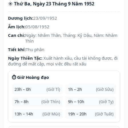
☀️ Thứ Ba, Ngày 23 Tháng 9 Năm 1952
Dương lịch:
23/09/1952
Âm lịch:
05/08/1952
Can chi:
Ngày: Nhâm Thân, Tháng: Kỷ Dậu, Năm: Nhâm
Thìn
Tiết khí:
Thu phân
Ngày Thiên Tặc:
Xuất hành xấu, cầu tài không được, đi
đường dễ mất cắp, mọi việc đều rất xấu
⏱️ Giờ Hoàng đạo
23h – 0h
(Giờ Tí)
1h – 2h
(Giờ Sửu)
7h – 8h
(Giờ Thìn)
9h – 10h
(Giờ Tỵ)
13h – 14h
(Giờ Mùi)
19h – 20h
(Giờ Tuất)