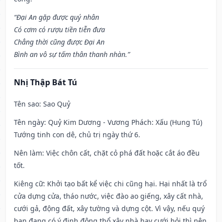
“Đại An gặp được quý nhân
Có cơm có rượu tiền tiễn đưa
Chẳng thời cũng được Đại An
Bình an vô sự tấm thân thanh nhàn.”
Nhị Thập Bát Tú
Tên sao
: Sao Quỷ
Tên ngày
: Quỷ Kim Dương - Vương Phách: Xấu (Hung Tú)
Tướng tinh con dê, chủ trị ngày thứ 6.
Nên làm
: Việc chôn cất, chặt cỏ phá đất hoặc cắt áo đều
tốt.
Kiêng cữ
: Khởi tạo bất kể việc chi cũng hại. Hại nhất là trổ
cửa dựng cửa, tháo nước, việc đào ao giếng, xây cất nhà,
cưới gả, động đất, xây tường và dựng cột. Vì vậy, nếu quý
bạn đang có ý định động thổ xây nhà hay cưới hỏi thì nên