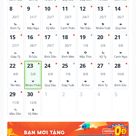
8
9
10
11
12
13
14
20/7
21/7
22/7
23/7
24/7
25/7
26/7
🐍
🐎
🐐
🐒
🐓
🐕
🐖
Đinh Tỵ
Mậu Ngọ
Kỷ Mùi
Canh Thân
Tân Dậu
Nhâm Tuất
Quý Hợi
15
16
17
18
19
20
21
27/7
28/7
29/7
30/7
1/8
2/8
3/8
🐀
🐂
🐅
🐈
🐉
🐍
🐎
Giáp Tý
Ất Sửu
Bính Dần
Đinh Mão
Mậu Thìn
Kỷ Tỵ
Canh Ngọ
22
23
24
25
26
27
28
4/8
5/8
6/8
7/8
8/8
9/8
10/8
🐐
🐒
🐓
🐕
🐖
🐀
🐂
Tân Mùi
Nhâm Thân
Quý Dậu
Giáp Tuất
Ất Hợi
Bính Tý
Đinh Sửu
29
30
1
2
3
4
5
11/8
12/8
🐅
🐈
Mậu Dần
Kỷ Mão