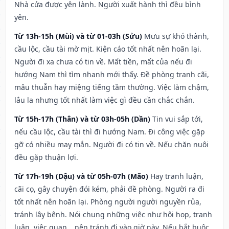
Nhà cửa được yên lành. Người xuất hành thì đều bình
yên.
Từ 13h-15h (Mùi) và từ 01-03h (Sửu)
Mưu sự khó thành,
cầu lộc, cầu tài mờ mịt. Kiện cáo tốt nhất nên hoãn lại.
Người đi xa chưa có tin về. Mất tiền, mất của nếu đi
hướng Nam thì tìm nhanh mới thấy. Đề phòng tranh cãi,
mâu thuẫn hay miệng tiếng tầm thường. Việc làm chậm,
lâu la nhưng tốt nhất làm việc gì đều cần chắc chắn.
Từ 15h-17h (Thân) và từ 03h-05h (Dần)
Tin vui sắp tới,
nếu cầu lộc, cầu tài thì đi hướng Nam. Đi công việc gặp
gỡ có nhiều may mắn. Người đi có tin về. Nếu chăn nuôi
đều gặp thuận lợi.
Từ 17h-19h (Dậu) và từ 05h-07h (Mão)
Hay tranh luận,
cãi cọ, gây chuyện đói kém, phải đề phòng. Người ra đi
tốt nhất nên hoãn lại. Phòng người người nguyền rủa,
tránh lây bệnh. Nói chung những việc như hội họp, tranh
luận, việc quan,…nên tránh đi vào giờ này. Nếu bắt buộc