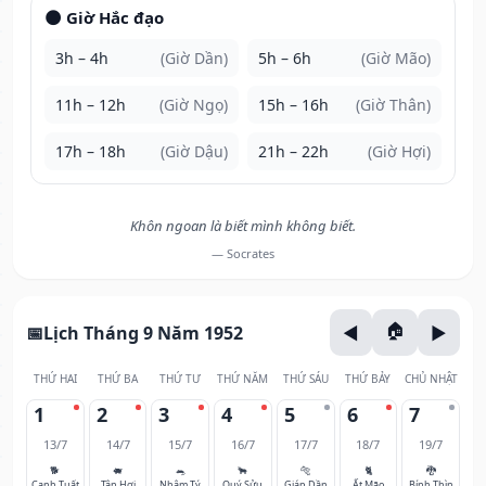
🌑 Giờ Hắc đạo
3h – 4h
(Giờ Dần)
5h – 6h
(Giờ Mão)
11h – 12h
(Giờ Ngọ)
15h – 16h
(Giờ Thân)
17h – 18h
(Giờ Dậu)
21h – 22h
(Giờ Hợi)
Khôn ngoan là biết mình không biết.
— Socrates
Lịch Tháng 9 Năm 1952
THỨ HAI
THỨ BA
THỨ TƯ
THỨ NĂM
THỨ SÁU
THỨ BẢY
CHỦ NHẬT
1
2
3
4
5
6
7
13/7
14/7
15/7
16/7
17/7
18/7
19/7
🐕
🐖
🐀
🐂
🐅
🐈
🐉
Canh Tuất
Tân Hợi
Nhâm Tý
Quý Sửu
Giáp Dần
Ất Mão
Bính Thìn