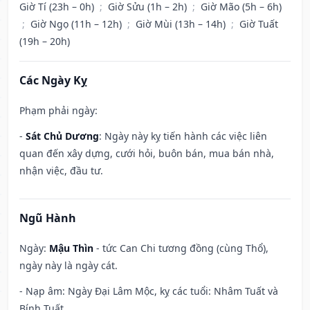
Giờ Tí (23h – 0h)
;
Giờ Sửu (1h – 2h)
;
Giờ Mão (5h – 6h)
;
Giờ Ngọ (11h – 12h)
;
Giờ Mùi (13h – 14h)
;
Giờ Tuất
(19h – 20h)
Các Ngày Kỵ
Phạm phải ngày:
-
Sát Chủ Dương
: Ngày này kỵ tiến hành các việc liên
quan đến xây dựng, cưới hỏi, buôn bán, mua bán nhà,
nhận việc, đầu tư.
Ngũ Hành
Ngày:
Mậu Thìn
- tức Can Chi tương đồng (cùng Thổ),
ngày này là ngày cát.
- Nạp âm: Ngày Đại Lâm Mộc, kỵ các tuổi: Nhâm Tuất và
Bính Tuất.