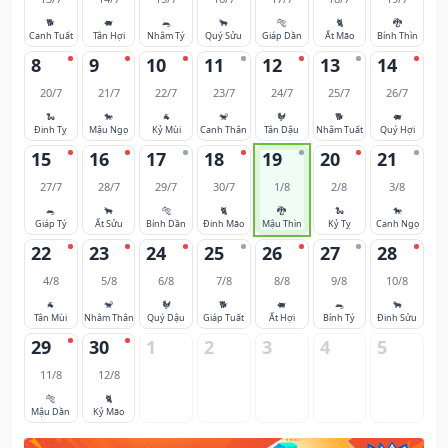
🐕
🐖
🐀
🐂
🐅
🐈
🐉
Canh Tuất
Tân Hợi
Nhâm Tý
Quý Sửu
Giáp Dần
Ất Mão
Bính Thìn
8
9
10
11
12
13
14
20/7
21/7
22/7
23/7
24/7
25/7
26/7
🐍
🐎
🐐
🐒
🐓
🐕
🐖
Đinh Tỵ
Mậu Ngọ
Kỷ Mùi
Canh Thân
Tân Dậu
Nhâm Tuất
Quý Hợi
15
16
17
18
19
20
21
27/7
28/7
29/7
30/7
1/8
2/8
3/8
🐀
🐂
🐅
🐈
🐉
🐍
🐎
Giáp Tý
Ất Sửu
Bính Dần
Đinh Mão
Mậu Thìn
Kỷ Tỵ
Canh Ngọ
22
23
24
25
26
27
28
4/8
5/8
6/8
7/8
8/8
9/8
10/8
🐐
🐒
🐓
🐕
🐖
🐀
🐂
Tân Mùi
Nhâm Thân
Quý Dậu
Giáp Tuất
Ất Hợi
Bính Tý
Đinh Sửu
29
30
1
2
3
4
5
11/8
12/8
🐅
🐈
Mậu Dần
Kỷ Mão