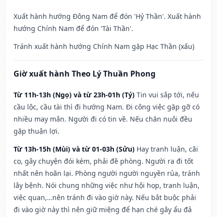
Xuất hành hướng Đông Nam để đón 'Hỷ Thần'. Xuất hành
hướng Chính Nam để đón 'Tài Thần'.
Tránh xuất hành hướng Chính Nam gặp Hạc Thần (xấu)
Giờ xuất hành Theo Lý Thuần Phong
Từ 11h-13h (Ngọ) và từ 23h-01h (Tý)
Tin vui sắp tới, nếu
cầu lộc, cầu tài thì đi hướng Nam. Đi công việc gặp gỡ có
nhiều may mắn. Người đi có tin về. Nếu chăn nuôi đều
gặp thuận lợi.
Từ 13h-15h (Mùi) và từ 01-03h (Sửu)
Hay tranh luận, cãi
cọ, gây chuyện đói kém, phải đề phòng. Người ra đi tốt
nhất nên hoãn lại. Phòng người người nguyền rủa, tránh
lây bệnh. Nói chung những việc như hội họp, tranh luận,
việc quan,…nên tránh đi vào giờ này. Nếu bắt buộc phải
đi vào giờ này thì nên giữ miệng để hạn ché gây ẩu đả