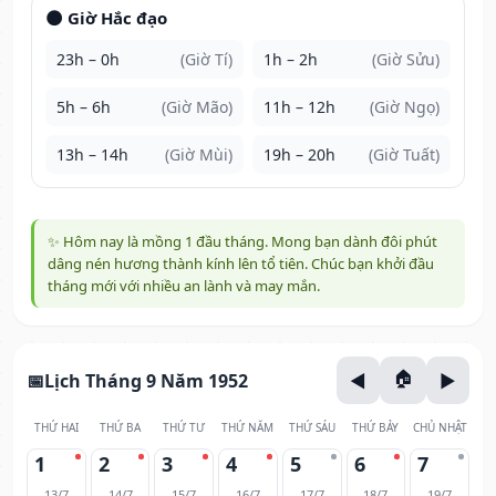
🌑 Giờ Hắc đạo
23h – 0h
(Giờ Tí)
1h – 2h
(Giờ Sửu)
5h – 6h
(Giờ Mão)
11h – 12h
(Giờ Ngọ)
13h – 14h
(Giờ Mùi)
19h – 20h
(Giờ Tuất)
✨ Hôm nay là mồng 1 đầu tháng. Mong bạn dành đôi phút
dâng nén hương thành kính lên tổ tiên. Chúc bạn khởi đầu
tháng mới với nhiều an lành và may mắn.
Lịch Tháng 9 Năm 1952
THỨ HAI
THỨ BA
THỨ TƯ
THỨ NĂM
THỨ SÁU
THỨ BẢY
CHỦ NHẬT
1
2
3
4
5
6
7
13/7
14/7
15/7
16/7
17/7
18/7
19/7