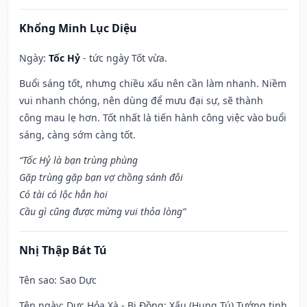
Khổng Minh Lục Diệu
Ngày:
Tốc Hỷ
- tức ngày Tốt vừa.
Buổi sáng tốt, nhưng chiều xấu nên cần làm nhanh. Niềm
vui nhanh chóng, nên dùng để mưu đại sự, sẽ thành
công mau lẹ hơn. Tốt nhất là tiến hành công việc vào buổi
sáng, càng sớm càng tốt.
“Tốc Hỷ là bạn trùng phùng
Gặp trùng gặp bạn vợ chồng sánh đôi
Có tài có lộc hẳn hoi
Cầu gì cũng được mừng vui thỏa lòng”
Nhị Thập Bát Tú
Tên sao
: Sao Dực
Tên ngày
: Dực Hỏa Xà - Bi Đồng: Xấu (Hung Tú) Tướng tinh