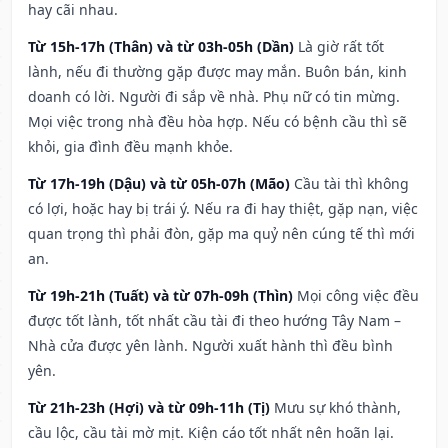
hay cãi nhau.
Từ 15h-17h (Thân) và từ 03h-05h (Dần)
Là giờ rất tốt
lành, nếu đi thường gặp được may mắn. Buôn bán, kinh
doanh có lời. Người đi sắp về nhà. Phụ nữ có tin mừng.
Mọi việc trong nhà đều hòa hợp. Nếu có bệnh cầu thì sẽ
khỏi, gia đình đều mạnh khỏe.
Từ 17h-19h (Dậu) và từ 05h-07h (Mão)
Cầu tài thì không
có lợi, hoặc hay bị trái ý. Nếu ra đi hay thiệt, gặp nạn, việc
quan trọng thì phải đòn, gặp ma quỷ nên cúng tế thì mới
an.
Từ 19h-21h (Tuất) và từ 07h-09h (Thìn)
Mọi công việc đều
được tốt lành, tốt nhất cầu tài đi theo hướng Tây Nam –
Nhà cửa được yên lành. Người xuất hành thì đều bình
yên.
Từ 21h-23h (Hợi) và từ 09h-11h (Tị)
Mưu sự khó thành,
cầu lộc, cầu tài mờ mịt. Kiện cáo tốt nhất nên hoãn lại.