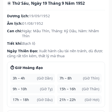
☀️ Thứ Sáu, Ngày 19 Tháng 9 Năm 1952
Dương lịch:
19/09/1952
Âm lịch:
01/08/1952
Can chi:
Ngày: Mậu Thìn, Tháng: Kỷ Dậu, Năm: Nhâm
Thìn
Tiết khí:
Bạch lộ
Ngày Thiên Đạo:
Xuất hành cầu tài nên tránh, dù được
cũng rất tốn kém, thất lý mà thua
⏱️ Giờ Hoàng đạo
3h – 4h
(Giờ Dần)
7h – 8h
(Giờ Thìn)
9h – 10h
(Giờ Tỵ)
15h – 16h
(Giờ Thân)
17h – 18h
(Giờ Dậu)
21h – 22h
(Giờ Hợi)