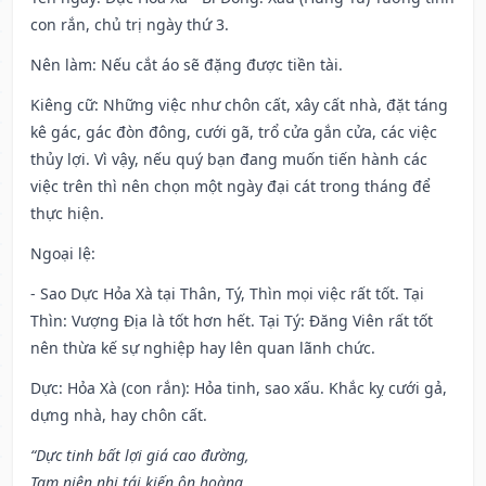
con rắn, chủ trị ngày thứ 3.
Nên làm
: Nếu cắt áo sẽ đặng được tiền tài.
Kiêng cữ
: Những việc như chôn cất, xây cất nhà, đặt táng
kê gác, gác đòn đông, cưới gã, trổ cửa gắn cửa, các việc
thủy lợi. Vì vậy, nếu quý bạn đang muốn tiến hành các
việc trên thì nên chọn một ngày đại cát trong tháng để
thực hiện.
Ngoại lệ
:
- Sao Dực Hỏa Xà tại Thân, Tý, Thìn mọi việc rất tốt. Tại
Thìn: Vượng Địa là tốt hơn hết. Tại Tý: Đăng Viên rất tốt
nên thừa kế sự nghiệp hay lên quan lãnh chức.
Dực: Hỏa Xà (con rắn): Hỏa tinh, sao xấu. Khắc kỵ cưới gả,
dựng nhà, hay chôn cất.
“Dực tinh bất lợi giá cao đường,
Tam niên nhị tái kiến ôn hoàng,