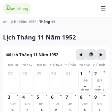
🗓️
Amlich.org
Âm Lịch
>
Năm 1952
>
Tháng 11
Lịch Tháng 11 Năm 1952
Lịch Tháng 11 Năm 1952
THỨ HAI
THỨ BA
THỨ TƯ
THỨ NĂM
THỨ SÁU
THỨ BẢY
CHỦ NHẬT
27
28
29
30
31
1
2
14/9
15/9
🐖
🐀
Tân Hợi
Nhâm Tý
3
4
5
6
7
8
9
16/9
17/9
18/9
19/9
20/9
21/9
22/9
🐂
🐅
🐈
🐉
🐍
🐎
🐐