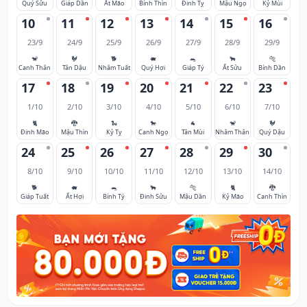
Quý Sửu
Giáp Dần
Ất Mão
Bính Thìn
Đinh Tỵ
Mậu Ngọ
Kỷ Mùi
10
11
12
13
14
15
16
23/9
24/9
25/9
26/9
27/9
28/9
29/9
🐒
🐓
🐕
🐖
🐀
🐂
🐅
Canh Thân
Tân Dậu
Nhâm Tuất
Quý Hợi
Giáp Tý
Ất Sửu
Bính Dần
17
18
19
20
21
22
23
1/10
2/10
3/10
4/10
5/10
6/10
7/10
🐈
🐉
🐍
🐎
🐐
🐒
🐓
Đinh Mão
Mậu Thìn
Kỷ Tỵ
Canh Ngọ
Tân Mùi
Nhâm Thân
Quý Dậu
24
25
26
27
28
29
30
8/10
9/10
10/10
11/10
12/10
13/10
14/10
🐕
🐖
🐀
🐂
🐅
🐈
🐉
Giáp Tuất
Ất Hợi
Bính Tý
Đinh Sửu
Mậu Dần
Kỷ Mão
Canh Thìn