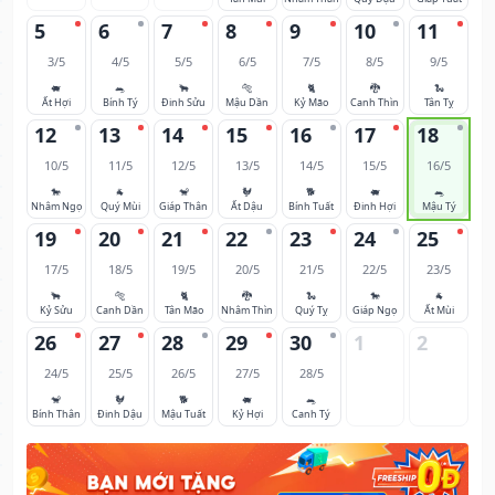
5
6
7
8
9
10
11
3/5
4/5
5/5
6/5
7/5
8/5
9/5
🐖
🐀
🐂
🐅
🐈
🐉
🐍
Ất Hợi
Bính Tý
Đinh Sửu
Mậu Dần
Kỷ Mão
Canh Thìn
Tân Tỵ
12
13
14
15
16
17
18
10/5
11/5
12/5
13/5
14/5
15/5
16/5
🐎
🐐
🐒
🐓
🐕
🐖
🐀
Nhâm Ngọ
Quý Mùi
Giáp Thân
Ất Dậu
Bính Tuất
Đinh Hợi
Mậu Tý
19
20
21
22
23
24
25
17/5
18/5
19/5
20/5
21/5
22/5
23/5
🐂
🐅
🐈
🐉
🐍
🐎
🐐
Kỷ Sửu
Canh Dần
Tân Mão
Nhâm Thìn
Quý Tỵ
Giáp Ngọ
Ất Mùi
26
27
28
29
30
1
2
24/5
25/5
26/5
27/5
28/5
🐒
🐓
🐕
🐖
🐀
Bính Thân
Đinh Dậu
Mậu Tuất
Kỷ Hợi
Canh Tý