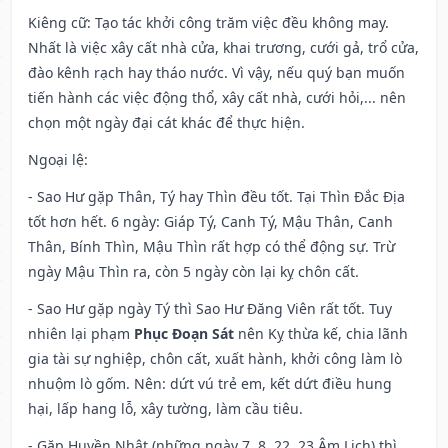
Kiêng cữ
: Tạo tác khởi công trăm việc đều không may.
Nhất là việc xây cất nhà cửa, khai trương, cưới gả, trổ cửa,
đào kênh rạch hay tháo nước. Vì vậy, nếu quý bạn muốn
tiến hành các việc động thổ, xây cất nhà, cưới hỏi,... nên
chọn một ngày đại cát khác để thực hiện.
Ngoại lệ
:
- Sao Hư gặp Thân, Tý hay Thìn đều tốt. Tại Thìn Đắc Địa
tốt hơn hết. 6 ngày: Giáp Tý, Canh Tý, Mậu Thân, Canh
Thân, Bính Thìn, Mậu Thìn rất hợp có thể động sự. Trừ
ngày Mậu Thìn ra, còn 5 ngày còn lại kỵ chôn cất.
- Sao Hư gặp ngày Tý thì Sao Hư Đăng Viên rất tốt. Tuy
nhiên lại phạm
Phục Đoạn Sát
nên Kỵ thừa kế, chia lãnh
gia tài sự nghiệp, chôn cất, xuất hành, khởi công làm lò
nhuộm lò gốm. Nên: dứt vú trẻ em, kết dứt điều hung
hại, lấp hang lỗ, xây tường, làm cầu tiêu.
- Gặp Huyền Nhật (những ngày 7, 8, 22, 23 Âm Lịch) thì