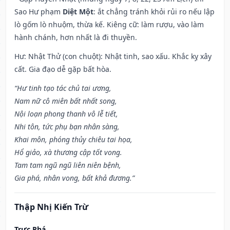
Sao Hư phạm
Diệt Một
: ắt chẳng tránh khỏi rủi ro nếu lập
lò gốm lò nhuộm, thừa kế. Kiêng cữ: làm rượu, vào làm
hành chánh, hơn nhất là đi thuyền.
Hư: Nhật Thử (con chuột): Nhật tinh, sao xấu. Khắc kỵ xây
cất. Gia đạo dễ gặp bất hòa.
“Hư tinh tạo tác chủ tai ương,
Nam nữ cô miên bất nhất song,
Nội loạn phong thanh vô lễ tiết,
Nhi tôn, tức phụ bạn nhân sàng,
Khai môn, phóng thủy chiêu tai họa,
Hổ giảo, xà thương cập tốt vong.
Tam tam ngũ ngũ liên niên bệnh,
Gia phá, nhân vong, bất khả đương.”
Thập Nhị Kiến Trừ
Trực Phá