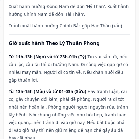
Xuất hành hướng Đông Nam để đón 'Hỷ Thần'. Xuất hành
hướng Chính Nam để đón 'Tài Thần'.
Tránh xuất hành hướng Chính Bắc gặp Hạc Thần (xấu)
Giờ xuất hành Theo Lý Thuần Phong
Từ 11h-13h (Ngọ) và từ 23h-01h (Tý)
Tin vui sắp tới, nếu
cầu lộc, cầu tài thì đi hướng Nam. Đi công việc gặp gỡ có
nhiều may mắn. Người đi có tin về. Nếu chăn nuôi đều
gặp thuận lợi.
Từ 13h-15h (Mùi) và từ 01-03h (Sửu)
Hay tranh luận, cãi
cọ, gây chuyện đói kém, phải đề phòng. Người ra đi tốt
nhất nên hoãn lại. Phòng người người nguyền rủa, tránh
lây bệnh. Nói chung những việc như hội họp, tranh luận,
việc quan,…nên tránh đi vào giờ này. Nếu bắt buộc phải
đi vào giờ này thì nên giữ miệng để hạn ché gây ẩu đả
hay cãi nhau.