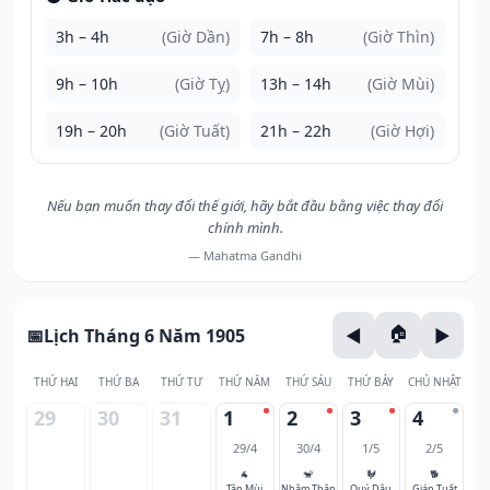
3h – 4h
(Giờ Dần)
7h – 8h
(Giờ Thìn)
9h – 10h
(Giờ Tỵ)
13h – 14h
(Giờ Mùi)
19h – 20h
(Giờ Tuất)
21h – 22h
(Giờ Hợi)
Nếu bạn muốn thay đổi thế giới, hãy bắt đầu bằng việc thay đổi
chính mình.
— Mahatma Gandhi
Lịch Tháng 6 Năm 1905
THỨ HAI
THỨ BA
THỨ TƯ
THỨ NĂM
THỨ SÁU
THỨ BẢY
CHỦ NHẬT
29
30
31
1
2
3
4
29/4
30/4
1/5
2/5
🐐
🐒
🐓
🐕
Tân Mùi
Nhâm Thân
Quý Dậu
Giáp Tuất