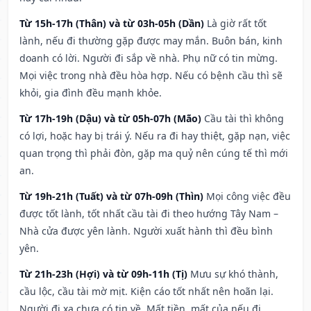
Từ 15h-17h (Thân) và từ 03h-05h (Dần)
Là giờ rất tốt
lành, nếu đi thường gặp được may mắn. Buôn bán, kinh
doanh có lời. Người đi sắp về nhà. Phụ nữ có tin mừng.
Mọi việc trong nhà đều hòa hợp. Nếu có bệnh cầu thì sẽ
khỏi, gia đình đều mạnh khỏe.
Từ 17h-19h (Dậu) và từ 05h-07h (Mão)
Cầu tài thì không
có lợi, hoặc hay bị trái ý. Nếu ra đi hay thiệt, gặp nạn, việc
quan trọng thì phải đòn, gặp ma quỷ nên cúng tế thì mới
an.
Từ 19h-21h (Tuất) và từ 07h-09h (Thìn)
Mọi công việc đều
được tốt lành, tốt nhất cầu tài đi theo hướng Tây Nam –
Nhà cửa được yên lành. Người xuất hành thì đều bình
yên.
Từ 21h-23h (Hợi) và từ 09h-11h (Tị)
Mưu sự khó thành,
cầu lộc, cầu tài mờ mịt. Kiện cáo tốt nhất nên hoãn lại.
Người đi xa chưa có tin về. Mất tiền, mất của nếu đi