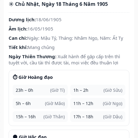
☀️ Chủ Nhật, Ngày 18 Tháng 6 Năm 1905
Dương lịch:
18/06/1905
Âm lịch:
16/05/1905
Can chi:
Ngày: Mậu Tý, Tháng: Nhâm Ngọ, Năm: Ất Tỵ
Tiết khí:
Mang chủng
Ngày Thiên Thương:
Xuất hành để gặp cấp trên thì
tuyệt vời, cầu tài thì được tài, mọi việc đều thuận lợi
⏱️ Giờ Hoàng đạo
23h – 0h
(Giờ Tí)
1h – 2h
(Giờ Sửu)
5h – 6h
(Giờ Mão)
11h – 12h
(Giờ Ngọ)
15h – 16h
(Giờ Thân)
17h – 18h
(Giờ Dậu)
🌑 Giờ Hắc đạo