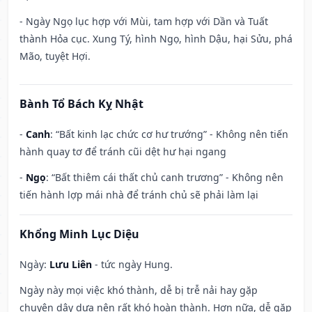
- Ngày Ngọ lục hợp với Mùi, tam hợp với Dần và Tuất
thành Hỏa cục. Xung Tý, hình Ngọ, hình Dậu, hại Sửu, phá
Mão, tuyệt Hợi.
Bành Tổ Bách Kỵ Nhật
-
Canh
: “Bất kinh lạc chức cơ hư trướng” - Không nên tiến
hành quay tơ để tránh cũi dệt hư hại ngang
-
Ngọ
: “Bất thiêm cái thất chủ canh trương” - Không nên
tiến hành lợp mái nhà để tránh chủ sẽ phải làm lại
Khổng Minh Lục Diệu
Ngày:
Lưu Liên
- tức ngày Hung.
Ngày này mọi việc khó thành, dễ bị trễ nải hay gặp
chuyện dây dưa nên rất khó hoàn thành. Hơn nữa, dễ gặp