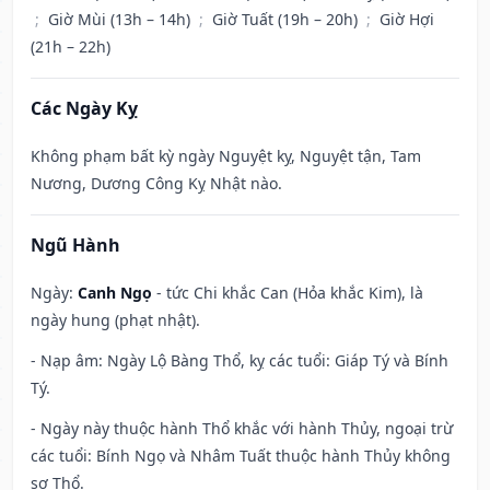
;
Giờ Mùi (13h – 14h)
;
Giờ Tuất (19h – 20h)
;
Giờ Hợi
(21h – 22h)
Các Ngày Kỵ
Không phạm bất kỳ ngày Nguyệt kỵ, Nguyệt tận, Tam
Nương, Dương Công Kỵ Nhật nào.
Ngũ Hành
Ngày:
Canh Ngọ
- tức Chi khắc Can (Hỏa khắc Kim), là
ngày hung (phạt nhật).
- Nạp âm: Ngày Lộ Bàng Thổ, kỵ các tuổi: Giáp Tý và Bính
Tý.
- Ngày này thuộc hành Thổ khắc với hành Thủy, ngoại trừ
các tuổi: Bính Ngọ và Nhâm Tuất thuộc hành Thủy không
sợ Thổ.