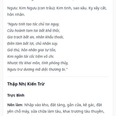
Ngưu: Kim Ngưu (con trâu): Kim tinh, sao xấu. Kỵ xây cất,
hôn nhân.
“Ngưu tinh tạo tác chủ tai nguy,
Cửu hoành tam tai bất khả thôi,
Gia trạch bất an, nhân khẩu thoái,
Điền tàm bất lợi, chủ nhân suy.
Giá thú, hôn nhân giai tự tổn,
Kim ngân tài cốc tiệm vô chi.
Nhược thị khai môn, tính phóng thủy,
Ngưu trư dương mã diệc thương bi.”
Thập Nhị Kiến Trừ
Trực Bình
Nên làm
: Nhập vào kho, đặt táng, gắn cửa, kê gác, đặt
yên chỗ máy, sửa chữa làm tàu, khai trương tàu thuyền,