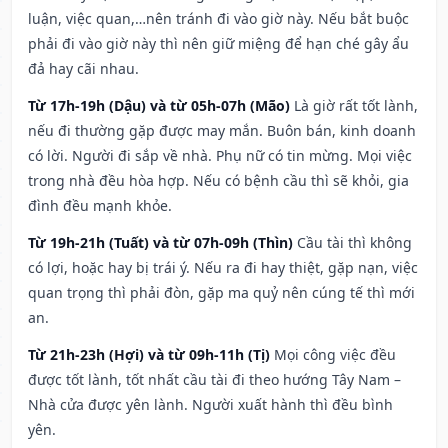
luận, việc quan,…nên tránh đi vào giờ này. Nếu bắt buộc
phải đi vào giờ này thì nên giữ miệng để hạn ché gây ẩu
đả hay cãi nhau.
Từ 17h-19h (Dậu) và từ 05h-07h (Mão)
Là giờ rất tốt lành,
nếu đi thường gặp được may mắn. Buôn bán, kinh doanh
có lời. Người đi sắp về nhà. Phụ nữ có tin mừng. Mọi việc
trong nhà đều hòa hợp. Nếu có bệnh cầu thì sẽ khỏi, gia
đình đều mạnh khỏe.
Từ 19h-21h (Tuất) và từ 07h-09h (Thìn)
Cầu tài thì không
có lợi, hoặc hay bị trái ý. Nếu ra đi hay thiệt, gặp nạn, việc
quan trọng thì phải đòn, gặp ma quỷ nên cúng tế thì mới
an.
Từ 21h-23h (Hợi) và từ 09h-11h (Tị)
Mọi công việc đều
được tốt lành, tốt nhất cầu tài đi theo hướng Tây Nam –
Nhà cửa được yên lành. Người xuất hành thì đều bình
yên.