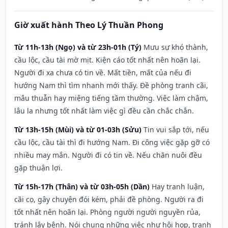
Giờ xuất hành Theo Lý Thuần Phong
Từ 11h-13h (Ngọ) và từ 23h-01h (Tý)
Mưu sự khó thành,
cầu lộc, cầu tài mờ mịt. Kiện cáo tốt nhất nên hoãn lại.
Người đi xa chưa có tin về. Mất tiền, mất của nếu đi
hướng Nam thì tìm nhanh mới thấy. Đề phòng tranh cãi,
mâu thuẫn hay miệng tiếng tầm thường. Việc làm chậm,
lâu la nhưng tốt nhất làm việc gì đều cần chắc chắn.
Từ 13h-15h (Mùi) và từ 01-03h (Sửu)
Tin vui sắp tới, nếu
cầu lộc, cầu tài thì đi hướng Nam. Đi công việc gặp gỡ có
nhiều may mắn. Người đi có tin về. Nếu chăn nuôi đều
gặp thuận lợi.
Từ 15h-17h (Thân) và từ 03h-05h (Dần)
Hay tranh luận,
cãi cọ, gây chuyện đói kém, phải đề phòng. Người ra đi
tốt nhất nên hoãn lại. Phòng người người nguyền rủa,
tránh lây bệnh. Nói chung những việc như hội họp, tranh