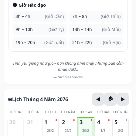
🌑 Giờ Hắc đạo
3h – 4h
(Giờ Dần)
7h – 8h
(Giờ Thìn)
9h – 10h
(Giờ Tỵ)
13h – 14h
(Giờ Mùi)
19h – 20h
(Giờ Tuất)
21h – 22h
(Giờ Hợi)
Tình yêu giống như gió – bạn không nhìn thấy, nhưng bạn cảm
nhận được.
— Nicholas Sparks
Lịch Tháng 4 Năm 2076
THỨ HAI
THỨ BA
THỨ TƯ
THỨ NĂM
THỨ SÁU
THỨ BẢY
CHỦ NHẬT
30
31
1
2
3
4
5
28/2
29/2
30/2
1/3
2/3