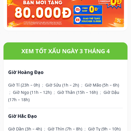
XEM TỐT XẤU NGÀY 3 THÁNG 4
Giờ Hoàng Đạo
Giờ Tí (23h – 0h)
;
Giờ Sửu (1h – 2h)
;
Giờ Mão (5h – 6h)
;
Giờ Ngọ (11h – 12h)
;
Giờ Thân (15h – 16h)
;
Giờ Dậu
(17h – 18h)
Giờ Hắc Đạo
Giờ Dần (3h – 4h)
;
Giờ Thìn (7h – 8h)
;
Giờ Tỵ (9h – 10h)