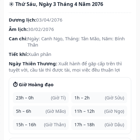
☀️ Thứ Sáu, Ngày 3 Tháng 4 Năm 2076
Dương lịch:
03/04/2076
Âm lịch:
30/02/2076
Can chi:
Ngày: Canh Ngọ, Tháng: Tân Mão, Năm: Bính
Thân
Tiết khí:
Xuân phân
Ngày Thiên Thương:
Xuất hành để gặp cấp trên thì
tuyệt vời, cầu tài thì được tài, mọi việc đều thuận lợi
⏱️ Giờ Hoàng đạo
23h – 0h
(Giờ Tí)
1h – 2h
(Giờ Sửu)
5h – 6h
(Giờ Mão)
11h – 12h
(Giờ Ngọ)
15h – 16h
(Giờ Thân)
17h – 18h
(Giờ Dậu)