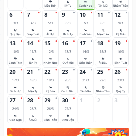
🐉
🐍
🐎
🐐
🐒
Mậu Thìn
Kỷ Tỵ
Canh Ngọ
Tân Mùi
Nhâm Thân
6
7
8
9
10
11
12
3/3
4/3
5/3
6/3
7/3
8/3
9/3
🐓
🐕
🐖
🐀
🐂
🐅
🐈
Quý Dậu
Giáp Tuất
Ất Hợi
Bính Tý
Đinh Sửu
Mậu Dần
Kỷ Mão
13
14
15
16
17
18
19
10/3
11/3
12/3
13/3
14/3
15/3
16/3
🐉
🐍
🐎
🐐
🐒
🐓
🐕
Canh Thìn
Tân Tỵ
Nhâm Ngọ
Quý Mùi
Giáp Thân
Ất Dậu
Bính Tuất
20
21
22
23
24
25
26
17/3
18/3
19/3
20/3
21/3
22/3
23/3
🐖
🐀
🐂
🐅
🐈
🐉
🐍
Đinh Hợi
Mậu Tý
Kỷ Sửu
Canh Dần
Tân Mão
Nhâm Thìn
Quý Tỵ
27
28
29
30
1
2
3
24/3
25/3
26/3
27/3
🐎
🐐
🐒
🐓
Giáp Ngọ
Ất Mùi
Bính Thân
Đinh Dậu