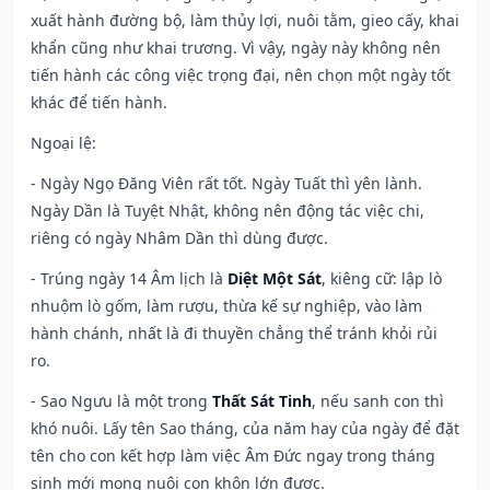
xuất hành đường bộ, làm thủy lợi, nuôi tằm, gieo cấy, khai
khẩn cũng như khai trương. Vì vậy, ngày này không nên
tiến hành các công việc trọng đại, nên chọn một ngày tốt
khác để tiến hành.
Ngoại lệ
:
- Ngày Ngọ Đăng Viên rất tốt. Ngày Tuất thì yên lành.
Ngày Dần là Tuyệt Nhật, không nên động tác việc chi,
riêng có ngày Nhâm Dần thì dùng được.
- Trúng ngày 14 Âm lịch là
Diệt Một Sát
, kiêng cữ: lập lò
nhuộm lò gốm, làm rượu, thừa kế sự nghiệp, vào làm
hành chánh, nhất là đi thuyền chẳng thể tránh khỏi rủi
ro.
- Sao Ngưu là một trong
Thất Sát Tinh
, nếu sanh con thì
khó nuôi. Lấy tên Sao tháng, của năm hay của ngày để đặt
tên cho con kết hợp làm việc Âm Đức ngay trong tháng
sinh mới mong nuôi con khôn lớn được.