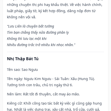
những chuyện thị phi hay khẩu thiệt. Về việc hành chính,
luật pháp, giấy tờ, ký kết hợp đồng, dâng nộp đơn từ
không nên vội vã.
“Lưu Liên là chuyện bất tường
Tìm bạn chẳng thấy nửa đường phân ly
Không thì lưu lạc một khi
Nhiều đường trắc trở nhiều khi nhọc nhằn.”
Nhị Thập Bát Tú
Tên sao
: Sao Ngưu
Tên ngày
: Ngưu Kim Ngưu - Sái Tuân: Xấu (Hung Tú).
Tướng tinh con trâu, chủ trị ngày thứ 6.
Nên làm
: Rất tốt đi thuyền, cắt may áo mão.
Kiêng cữ
: Khởi công tạo tác bất kỳ việc gì cũng gặp hung
hại. Nhất là việc dựng trại, xây cất nhà, trổ cửa, cưới gả,