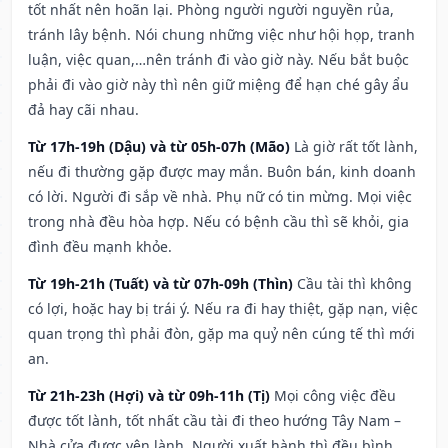
tốt nhất nên hoãn lại. Phòng người người nguyền rủa,
tránh lây bệnh. Nói chung những việc như hội họp, tranh
luận, việc quan,…nên tránh đi vào giờ này. Nếu bắt buộc
phải đi vào giờ này thì nên giữ miệng để hạn ché gây ẩu
đả hay cãi nhau.
Từ 17h-19h (Dậu) và từ 05h-07h (Mão)
Là giờ rất tốt lành,
nếu đi thường gặp được may mắn. Buôn bán, kinh doanh
có lời. Người đi sắp về nhà. Phụ nữ có tin mừng. Mọi việc
trong nhà đều hòa hợp. Nếu có bệnh cầu thì sẽ khỏi, gia
đình đều mạnh khỏe.
Từ 19h-21h (Tuất) và từ 07h-09h (Thìn)
Cầu tài thì không
có lợi, hoặc hay bị trái ý. Nếu ra đi hay thiệt, gặp nạn, việc
quan trọng thì phải đòn, gặp ma quỷ nên cúng tế thì mới
an.
Từ 21h-23h (Hợi) và từ 09h-11h (Tị)
Mọi công việc đều
được tốt lành, tốt nhất cầu tài đi theo hướng Tây Nam –
Nhà cửa được yên lành. Người xuất hành thì đều bình