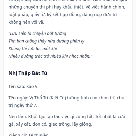
những chuyện thị phi hay khẩu thiệt. Về việc hành chính,
luật pháp, giấy tờ, ký kết hợp đồng, dâng nộp đơn từ
không nên vội vã.
“Lưu Liên là chuyện bất tường
Tìm bạn chẳng thấy nửa đường phân ly
Không thì lưu lạc một khi
Nhiều đường trắc trở nhiều khi nhọc nhằn.”
Nhị Thập Bát Tú
Tên sao
: Sao Vị
Tên ngày
: Vị Thổ Trĩ (Kiết Tú) tướng tinh con chim trĩ, chủ
trị ngày thứ 7.
Nên làm
: Khởi tạo tạo tác việc gì cũng tốt. Tốt nhất là cưới
gả, xây cất, dọn cỏ, gieo trồng, lấy giống.
Kiêng cữ
: Đi thuyền