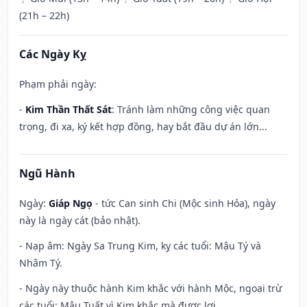
(21h – 22h)
Các Ngày Kỵ
Phạm phải ngày:
-
Kim Thần Thất Sát
: Tránh làm những công việc quan
trọng, đi xa, ký kết hợp đồng, hay bắt đầu dự án lớn...
Ngũ Hành
Ngày:
Giáp Ngọ
- tức Can sinh Chi (Mộc sinh Hỏa), ngày
này là ngày cát (bảo nhật).
- Nạp âm: Ngày Sa Trung Kim, kỵ các tuổi: Mậu Tý và
Nhâm Tý.
- Ngày này thuộc hành Kim khắc với hành Mộc, ngoại trừ
các tuổi: Mậu Tuất vì Kim khắc mà được lợi.