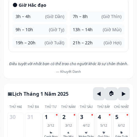
🌑 Giờ Hắc đạo
3h – 4h
(Giờ Dần)
7h – 8h
(Giờ Thìn)
9h – 10h
(Giờ Tỵ)
13h – 14h
(Giờ Mùi)
19h – 20h
(Giờ Tuất)
21h – 22h
(Giờ Hợi)
Điều tuyệt vời nhất bạn có thể trao cho người khác là sự chân thành.
— Khuyết Danh
Lịch Tháng 1 Năm 2025
THỨ HAI
THỨ BA
THỨ TƯ
THỨ NĂM
THỨ SÁU
THỨ BẢY
CHỦ NHẬT
30
31
1
2
3
4
5
2/12
3/12
4/12
5/12
6/12
🐎
🐐
🐒
🐓
🐕
Canh Ngọ
Tân Mùi
Nhâm Thân
Quý Dậu
Giáp Tuất