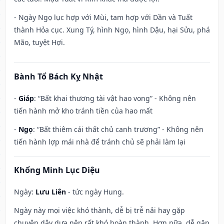
- Ngày Ngọ lục hợp với Mùi, tam hợp với Dần và Tuất
thành Hỏa cục. Xung Tý, hình Ngọ, hình Dậu, hại Sửu, phá
Mão, tuyệt Hợi.
Bành Tổ Bách Kỵ Nhật
-
Giáp
: “Bất khai thương tài vật hao vong” - Không nên
tiến hành mở kho tránh tiền của hao mất
-
Ngọ
: “Bất thiêm cái thất chủ canh trương” - Không nên
tiến hành lợp mái nhà để tránh chủ sẽ phải làm lại
Khổng Minh Lục Diệu
Ngày:
Lưu Liên
- tức ngày Hung.
Ngày này mọi việc khó thành, dễ bị trễ nải hay gặp
chuyện dây dưa nên rất khó hoàn thành. Hơn nữa, dễ gặp