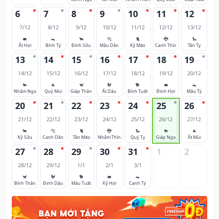
6
7
8
9
10
11
12
7/12
8/12
9/12
10/12
11/12
12/12
13/12
🐖
🐀
🐂
🐅
🐈
🐉
🐍
Ất Hợi
Bính Tý
Đinh Sửu
Mậu Dần
Kỷ Mão
Canh Thìn
Tân Tỵ
13
14
15
16
17
18
19
14/12
15/12
16/12
17/12
18/12
19/12
20/12
🐎
🐐
🐒
🐓
🐕
🐖
🐀
Nhâm Ngọ
Quý Mùi
Giáp Thân
Ất Dậu
Bính Tuất
Đinh Hợi
Mậu Tý
20
21
22
23
24
25
26
21/12
22/12
23/12
24/12
25/12
26/12
27/12
🐂
🐅
🐈
🐉
🐍
🐎
🐐
Kỷ Sửu
Canh Dần
Tân Mão
Nhâm Thìn
Quý Tỵ
Giáp Ngọ
Ất Mùi
27
28
29
30
31
1
2
28/12
29/12
1/1
2/1
3/1
🐒
🐓
🐕
🐖
🐀
Bính Thân
Đinh Dậu
Mậu Tuất
Kỷ Hợi
Canh Tý