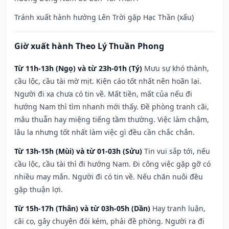
Tránh xuất hành hướng Lên Trời gặp Hạc Thần (xấu)
Giờ xuất hành Theo Lý Thuần Phong
Từ 11h-13h (Ngọ) và từ 23h-01h (Tý)
Mưu sự khó thành,
cầu lộc, cầu tài mờ mịt. Kiện cáo tốt nhất nên hoãn lại.
Người đi xa chưa có tin về. Mất tiền, mất của nếu đi
hướng Nam thì tìm nhanh mới thấy. Đề phòng tranh cãi,
mâu thuẫn hay miệng tiếng tầm thường. Việc làm chậm,
lâu la nhưng tốt nhất làm việc gì đều cần chắc chắn.
Từ 13h-15h (Mùi) và từ 01-03h (Sửu)
Tin vui sắp tới, nếu
cầu lộc, cầu tài thì đi hướng Nam. Đi công việc gặp gỡ có
nhiều may mắn. Người đi có tin về. Nếu chăn nuôi đều
gặp thuận lợi.
Từ 15h-17h (Thân) và từ 03h-05h (Dần)
Hay tranh luận,
cãi cọ, gây chuyện đói kém, phải đề phòng. Người ra đi