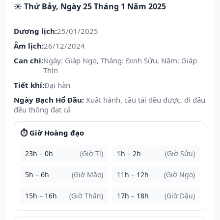
☀️ Thứ Bảy, Ngày 25 Tháng 1 Năm 2025
Dương lịch:
25/01/2025
Âm lịch:
26/12/2024
Can chi:
Ngày: Giáp Ngọ, Tháng: Đinh Sửu, Năm: Giáp
Thìn
Tiết khí:
Đại hàn
Ngày Bạch Hổ Đầu:
Xuất hành, cầu tài đều được, đi đâu
đều thông đạt cả
⏱️ Giờ Hoàng đạo
23h – 0h
(Giờ Tí)
1h – 2h
(Giờ Sửu)
5h – 6h
(Giờ Mão)
11h – 12h
(Giờ Ngọ)
15h – 16h
(Giờ Thân)
17h – 18h
(Giờ Dậu)