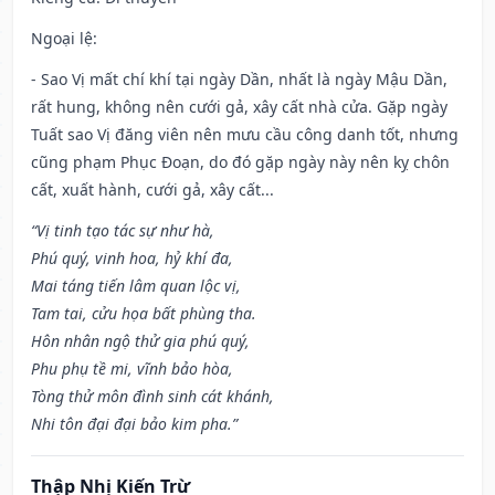
Ngoại lệ
:
- Sao Vị mất chí khí tại ngày Dần, nhất là ngày Mậu Dần,
rất hung, không nên cưới gả, xây cất nhà cửa. Gặp ngày
Tuất sao Vị đăng viên nên mưu cầu công danh tốt, nhưng
cũng phạm Phục Đoạn, do đó gặp ngày này nên kỵ chôn
cất, xuất hành, cưới gả, xây cất...
“Vị tinh tạo tác sự như hà,
Phú quý, vinh hoa, hỷ khí đa,
Mai táng tiến lâm quan lộc vị,
Tam tai, cửu họa bất phùng tha.
Hôn nhân ngộ thử gia phú quý,
Phu phụ tề mi, vĩnh bảo hòa,
Tòng thử môn đình sinh cát khánh,
Nhi tôn đại đại bảo kim pha.”
Thập Nhị Kiến Trừ