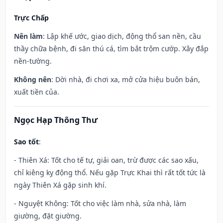
Trực Chấp
Nên làm
: Lập khế ước, giao dịch, động thổ san nền, cầu
thầy chữa bệnh, đi săn thú cá, tìm bắt trộm cướp. Xây đắp
nền-tường.
Không nên
: Dời nhà, đi chơi xa, mở cửa hiệu buôn bán,
xuất tiền của.
Ngọc Hạp Thông Thư
Sao tốt
:
- Thiên Xá: Tốt cho tế tự, giải oan, trừ được các sao xấu,
chỉ kiêng kỵ động thổ. Nếu gặp Trực Khai thì rất tốt tức là
ngày Thiên Xá gặp sinh khí.
- Nguyệt Không: Tốt cho việc làm nhà, sửa nhà, làm
giường, đặt giường.