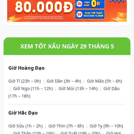
XEM TỐT XẤU NGÀY 29 THÁNG 5
Giờ Hoàng Đạo
Giờ Tí (23h – 0h)
;
Giờ Dần (3h – 4h)
;
Giờ Mão (5h – 6h)
;
Giờ Ngọ (11h – 12h)
;
Giờ Mùi (13h – 14h)
;
Giờ Dậu
(17h – 18h)
Giờ Hắc Đạo
Giờ Sửu (1h – 2h)
;
Giờ Thìn (7h – 8h)
;
Giờ Tỵ (9h – 10h)
;
Giờ Thân (15h – 16h)
;
Giờ Tuất (19h – 20h)
;
Giờ Hợi