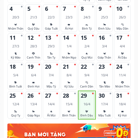
4
5
6
7
8
9
10
20/3
21/3
22/3
23/3
24/3
25/3
26/3
🐒
🐓
🐕
🐖
🐀
🐂
🐅
Nhâm Thân
Quý Dậu
Giáp Tuất
Ất Hợi
Bính Tý
Đinh Sửu
Mậu Dần
11
12
13
14
15
16
17
27/3
28/3
29/3
1/4
2/4
3/4
4/4
🐈
🐉
🐍
🐎
🐐
🐒
🐓
Kỷ Mão
Canh Thìn
Tân Tỵ
Nhâm Ngọ
Quý Mùi
Giáp Thân
Ất Dậu
18
19
20
21
22
23
24
5/4
6/4
7/4
8/4
9/4
10/4
11/4
🐕
🐖
🐀
🐂
🐅
🐈
🐉
Bính Tuất
Đinh Hợi
Mậu Tý
Kỷ Sửu
Canh Dần
Tân Mão
Nhâm Thìn
25
26
27
28
29
30
31
12/4
13/4
14/4
15/4
16/4
17/4
18/4
🐍
🐎
🐐
🐒
🐓
🐕
🐖
Quý Tỵ
Giáp Ngọ
Ất Mùi
Bính Thân
Đinh Dậu
Mậu Tuất
Kỷ Hợi