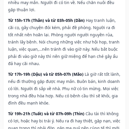
nhiều may mắn. Người đi có tin về. Nếu chăn nuôi đều
gặp thuận lợi.
Từ 15h-17h (Thân) và từ 03h-05h (Dần)
Hay tranh luận,
cãi cọ, gây chuyện đói kém, phải đề phòng. Người ra đi
tốt nhất nên hoãn lại. Phòng người người nguyền rủa,
tránh lây bệnh. Nói chung những việc như hội họp, tranh
luận, việc quan,…nên tránh đi vào giờ này. Nếu bắt buộc
phải đi vào giờ này thì nên giữ miệng để hạn ché gây ẩu
đả hay cãi nhau.
Từ 17h-19h (Dậu) và từ 05h-07h (Mão)
Là giờ rất tốt lành,
nếu đi thường gặp được may mắn. Buôn bán, kinh doanh
có lời. Người đi sắp về nhà. Phụ nữ có tin mừng. Mọi việc
trong nhà đều hòa hợp. Nếu có bệnh cầu thì sẽ khỏi, gia
đình đều mạnh khỏe.
Từ 19h-21h (Tuất) và từ 07h-09h (Thìn)
Cầu tài thì không
có lợi, hoặc hay bị trái ý. Nếu ra đi hay thiệt, gặp nạn, việc
quan trọng thì phải đòn, gặp ma quỷ nên cúng tế thì mới