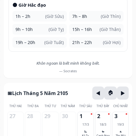
🌑 Giờ Hắc đạo
1h – 2h
(Giờ Sửu)
7h – 8h
(Giờ Thìn)
9h – 10h
(Giờ Tỵ)
15h – 16h
(Giờ Thân)
19h – 20h
(Giờ Tuất)
21h – 22h
(Giờ Hợi)
Khôn ngoan là biết mình không biết.
— Socrates
Lịch Tháng 5 Năm 2105
THỨ HAI
THỨ BA
THỨ TƯ
THỨ NĂM
THỨ SÁU
THỨ BẢY
CHỦ NHẬT
27
28
29
30
1
2
3
17/3
18/3
19/3
🐍
🐎
🐐
Kỷ Tỵ
Canh Ngọ
Tân Mùi