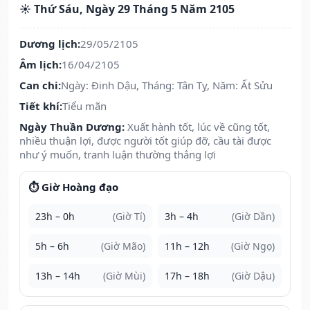
☀️ Thứ Sáu, Ngày 29 Tháng 5 Năm 2105
Dương lịch:
29/05/2105
Âm lịch:
16/04/2105
Can chi:
Ngày: Đinh Dậu, Tháng: Tân Tỵ, Năm: Ất Sửu
Tiết khí:
Tiểu mãn
Ngày Thuần Dương:
Xuất hành tốt, lúc về cũng tốt,
nhiều thuận lợi, được người tốt giúp đỡ, cầu tài được
như ý muốn, tranh luận thường thắng lợi
⏱️ Giờ Hoàng đạo
23h – 0h
(Giờ Tí)
3h – 4h
(Giờ Dần)
5h – 6h
(Giờ Mão)
11h – 12h
(Giờ Ngọ)
13h – 14h
(Giờ Mùi)
17h – 18h
(Giờ Dậu)