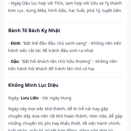
- Ngày Dậu lục hợp với Thìn, tam hợp với Sửu và Tỵ thành
Kim cục. Xung Mão, hình Dậu, hại Tuất, phá Tý, tuyệt Dần.
Bành Tổ Bách Kỵ Nhật
-
Đinh
: “Bất thế đầu đầu chủ sanh sang” - Không nên tiến
hành việc cắt tóc để tránh đầu sinh ra nhọt
-
Dậu
: “Bất hội khách tân chủ hữu thương” - Không nên
tiến hành hội khách để tránh tân chủ có hại
Khổng Minh Lục Diệu
Ngày:
Lưu Liên
- tức ngày Hung.
Ngày này mọi việc khó thành, dễ bị trễ nải hay gặp
chuyện dây dưa nên rất khó hoàn thành. Hơn nữa, dễ gặp
những chuyện thị phi hay khẩu thiệt. Về việc hành chính,
luật pháp, giấy tờ, ký kết hợp đồng, dâng nộp đơn từ