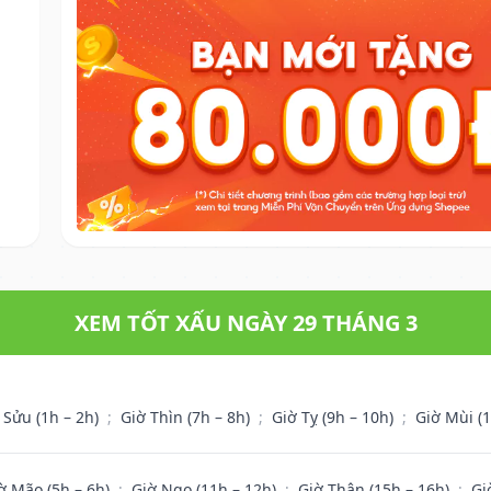
XEM TỐT XẤU NGÀY 29 THÁNG 3
 Sửu (1h – 2h)
;
Giờ Thìn (7h – 8h)
;
Giờ Tỵ (9h – 10h)
;
Giờ Mùi (
ờ Mão (5h – 6h)
;
Giờ Ngọ (11h – 12h)
;
Giờ Thân (15h – 16h)
;
Gi