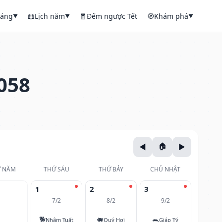
háng
📖
Lịch năm
🧧
Đếm ngược Tết
🧭
Khám phá
▼
▼
▼
058
 NĂM
THỨ SÁU
THỨ BẢY
CHỦ NHẬT
1
2
3
7/2
8/2
9/2
🐕
🐖
🐀
Nhâm Tuất
Quý Hợi
Giáp Tý