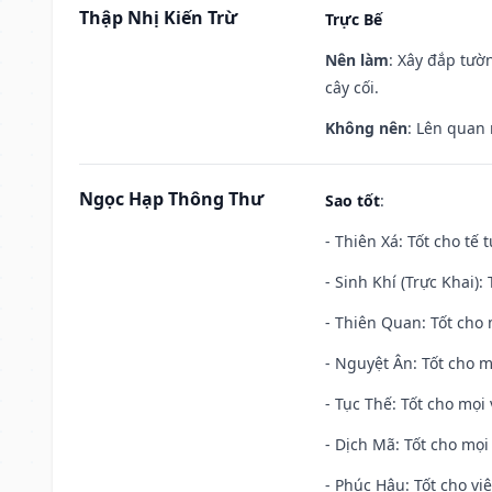
Thập Nhị Kiến Trừ
Trực Bế
Nên làm
: Xây đắp tườ
cây cối.
Không nên
: Lên quan
Ngọc Hạp Thông Thư
Sao tốt
:
- Thiên Xá: Tốt cho tế 
- Sinh Khí (Trực Khai):
- Thiên Quan: Tốt cho 
- Nguyệt Ân: Tốt cho m
- Tục Thế: Tốt cho mọi 
- Dịch Mã: Tốt cho mọi 
- Phúc Hậu: Tốt cho việ