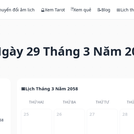
🃏
huyển đổi âm lịch
🔮
Xem Tarot
Xem quẻ
📝
Blog
📅
Lịch t
gày 29 Tháng 3 Năm 2
Lịch Tháng 3 Năm 2058
THỨ HAI
THỨ BA
THỨ TƯ
THỨ
25
26
27
28
58