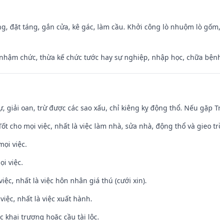
ng, đặt táng, gắn cửa, kê gác, làm cầu. Khởi công lò nhuộm lò gốm,
 nhậm chức, thừa kế chức tước hay sự nghiệp, nhập học, chữa bện
tự, giải oan, trừ được các sao xấu, chỉ kiêng kỵ động thổ. Nếu gặp Tr
 Tốt cho mọi việc, nhất là việc làm nhà, sửa nhà, động thổ và gieo tr
mọi việc.
ọi việc.
việc, nhất là việc hôn nhân giá thú (cưới xin).
việc, nhất là việc xuất hành.
c khai trương hoặc cầu tài lộc.