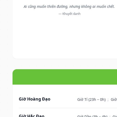
Ai cũng muốn thiên đường, nhưng không ai muốn chết.
— Khuyết danh
Giờ Hoàng Đạo
Giờ Tí (23h – 0h)
;
Giờ
Giờ Hắc Đạo
Giờ Dần (3h – 4h)
;
Gi