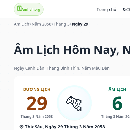
🗓️
Trang chủ
🔄
C
Amlich.org
Âm Lịch
>
Năm 2058
>
Tháng 3
>
Ngày 29
Âm Lịch Hôm Nay, N
Ngày Canh Dần, Tháng Bính Thìn, Năm Mậu Dần
DƯƠNG LỊCH
ÂM LỊCH
29
6
🐅
Tháng 3 Năm 2058
Tháng 3 Năm 20
☀️ Thứ Sáu, Ngày 29 Tháng 3 Năm 2058