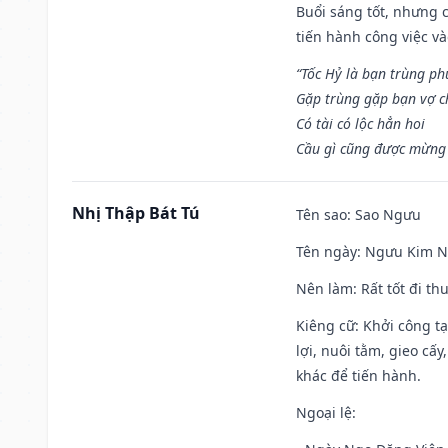
Buổi sáng tốt, nhưng 
tiến hành công việc v
“Tốc Hỷ là bạn trùng p
Gặp trùng gặp bạn vợ c
Có tài có lộc hẳn hoi
Cầu gì cũng được mừng 
Nhị Thập Bát Tú
Tên sao
: Sao Ngưu
Tên ngày
: Ngưu Kim Ng
Nên làm
: Rất tốt đi t
Kiêng cữ
: Khởi công t
lợi, nuôi tằm, gieo cấ
khác để tiến hành.
Ngoại lệ
: