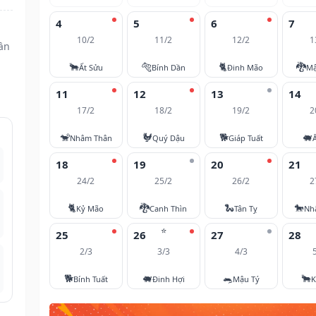
4
5
6
7
10/2
11/2
12/2
1
ần
🐂
🐅
🐈
🐉
Ất Sửu
Bính Dần
Đinh Mão
Mậ
11
12
13
14
17/2
18/2
19/2
2
🐒
🐓
🐕
🐖
Nhâm Thân
Quý Dậu
Giáp Tuất
18
19
20
21
24/2
25/2
26/2
2
🐈
🐉
🐍
🐎
Kỷ Mão
Canh Thìn
Tân Tỵ
Nh
⭐
25
26
27
28
2/3
3/3
4/3
🐕
🐖
🐀
🐂
Bính Tuất
Đinh Hợi
Mậu Tý
K