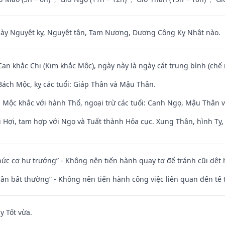
 Nguyệt kỵ, Nguyệt tận, Tam Nương, Dương Công Kỵ Nhật nào.
Can khắc Chi (Kim khắc Mộc), ngày này là ngày cát trung bình (chế 
ách Mộc, kỵ các tuổi: Giáp Thân và Mậu Thân.
 Mộc khắc với hành Thổ, ngoại trừ các tuổi: Canh Ngọ, Mậu Thân 
 Hợi, tam hợp với Ngọ và Tuất thành Hỏa cục. Xung Thân, hình Tỵ, 
 chức cơ hư trướng” - Không nên tiến hành quay tơ để tránh cũi dệt
 thần bất thường” - Không nên tiến hành công việc liên quan đến t
y Tốt vừa.