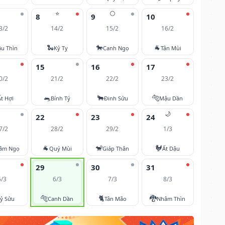
⭐
🌕
8
9
10
3/2
14/2
15/2
16/2
🐍
🐎
🐐
u Thìn
Kỷ Tỵ
Canh Ngọ
Tân Mùi
15
16
17
0/2
21/2
22/2
23/2
🐀
🐂
🐅
Ất Hợi
Bính Tý
Đinh Sửu
Mậu Dần
🌙
22
23
24
7/2
28/2
29/2
1/3
🐐
🐒
🐓
âm Ngọ
Quý Mùi
Giáp Thân
Ất Dậu
29
30
31
5/3
6/3
7/3
8/3
🐅
🐈
🐉
ỷ Sửu
Canh Dần
Tân Mão
Nhâm Thìn