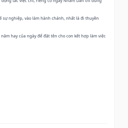
n động tác việc chi, riêng có ngày Nhâm Dần thì dùng
kế sự nghiệp, vào làm hành chánh, nhất là đi thuyền
a năm hay của ngày để đặt tên cho con kết hợp làm việc