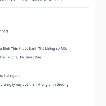
nhật).
và Bính Thìn thuộc hành Thổ không sợ Mộc.
hại Tỵ, phá Hợi, tuyệt Dậu.
 hư hại ngang
ế tự vì ngày này quỷ thần không bình thường