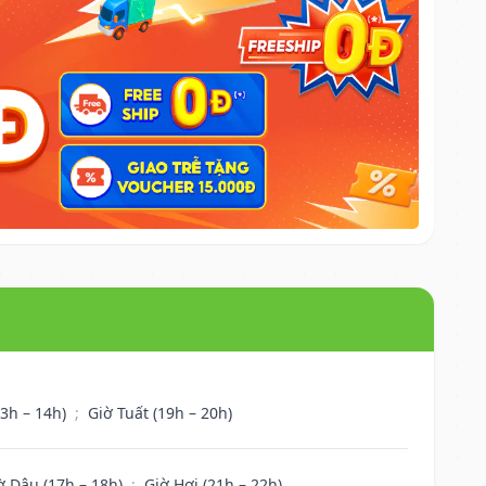
13h – 14h)
;
Giờ Tuất (19h – 20h)
ờ Dậu (17h – 18h)
;
Giờ Hợi (21h – 22h)