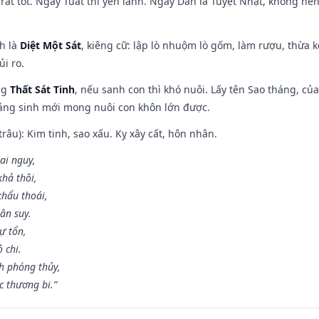
rất tốt. Ngày Tuất thì yên lành. Ngày Dần là Tuyệt Nhật, không nê
ch là
Diệt Một Sát
, kiêng cữ: lập lò nhuộm lò gốm, làm rượu, thừa 
ủi ro.
ng
Thất Sát Tinh
, nếu sanh con thì khó nuôi. Lấy tên Sao tháng, củ
áng sinh mới mong nuôi con khôn lớn được.
âu): Kim tinh, sao xấu. Kỵ xây cất, hôn nhân.
ai nguy,
hả thôi,
khẩu thoái,
ân suy.
ự tổn,
 chi.
h phóng thủy,
 thương bi.”