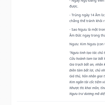
- Ngày Ngọ Đăng Viên 
được.
- Trúng ngày 14 Âm lị
chẳng thể tránh khỏi r
- Sao Ngưu là một tro
Âm Đức ngay trong th
Ngưu: Kim Ngưu (con tr
“Ngưu tinh tạo tác chủ t
Cửu hoành tam tai bất k
Gia trạch bất an, nhân 
Điền tàm bất lợi, chủ nh
Giá thú, hôn nhân giai t
Kim ngân tài cốc tiệm vô
Nhược thị khai môn, tín
Ngưu trư dương mã diệc