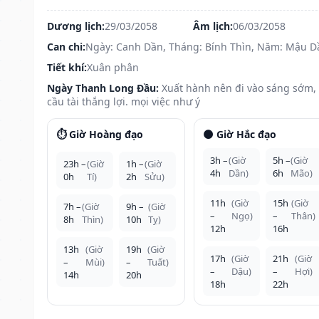
Dương lịch:
29/03/2058
Âm lịch:
06/03/2058
Can chi:
Ngày: Canh Dần, Tháng: Bính Thìn, Năm: Mậu D
Tiết khí:
Xuân phân
Ngày Thanh Long Đầu:
Xuất hành nên đi vào sáng sớm,
cầu tài thắng lợi. mọi việc như ý
⏱️ Giờ Hoàng đạo
🌑 Giờ Hắc đạo
3h –
(Giờ
5h –
(Giờ
23h –
(Giờ
1h –
(Giờ
4h
Dần)
6h
Mão)
0h
Tí)
2h
Sửu)
11h
(Giờ
15h
(Giờ
7h –
(Giờ
9h –
(Giờ
–
Ngọ)
–
Thân)
8h
Thìn)
10h
Tỵ)
12h
16h
13h
(Giờ
19h
(Giờ
17h
(Giờ
21h
(Giờ
–
Mùi)
–
Tuất)
–
Dậu)
–
Hợi)
14h
20h
18h
22h