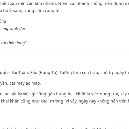
chiều xấu nên cần làm nhanh. Niềm vui nhanh chóng, nên dùng để 
ào buổi sáng, càng sớm càng tốt.
hùng
hồng sánh đôi
vui thỏa lòng”
ưu - Sái Tuân: Xấu (Hung Tú). Tướng tinh con trâu, chủ trị ngày th
huyền, cắt may áo mão.
ạo tác bất kỳ việc gì cũng gặp hung hại. Nhất là việc dựng trại, xây
y, khai khẩn cũng như khai trương. Vì vậy, ngày này không nên tiến