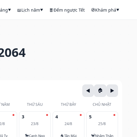
háng
📖
Lịch năm
🧧
Đếm ngược Tết
🧭
Khám phá
▼
▼
▼
2064
 NĂM
THỨ SÁU
THỨ BẢY
CHỦ NHẬT
3
4
5
2/8
23/8
24/8
25/8
🐎
🐐
🐒
Kỷ Tỵ
Canh Ngọ
Tân Mùi
Nhâm Thân