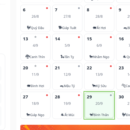
6
7
8
9
26/8
27/8
28/8
2
🐓
🐕
🐖
🐀
Quý Dậu
Giáp Tuất
Ất Hợi
B
⭐
13
14
15
16
4/9
5/9
6/9
🐉
🐍
🐎
🐐
Canh Thìn
Tân Tỵ
Nhâm Ngọ
Q
⭐
20
21
22
23
11/9
12/9
13/9
1
🐖
🐀
🐂
🐅
Đinh Hợi
Mậu Tý
Kỷ Sửu
Ca
27
28
29
30
18/9
19/9
20/9
2
🐎
🐐
🐒
🐓
Giáp Ngọ
Ất Mùi
Bính Thân
Đi