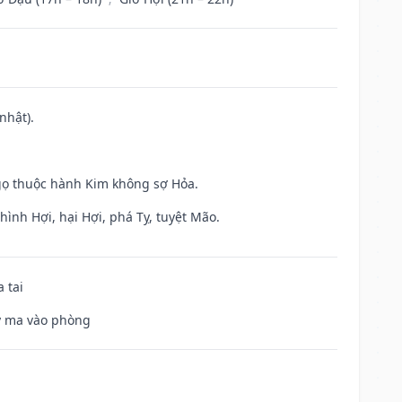
nhật).
gọ thuộc hành Kim không sợ Hỏa.
ình Hợi, hại Hợi, phá Tỵ, tuyệt Mão.
 tai
uỷ ma vào phòng