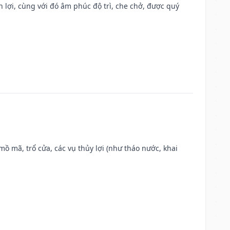
n lợi, cùng với đó âm phúc độ trì, che chở, được quý
 mồ mã, trổ cửa, các vụ thủy lợi (như tháo nước, khai