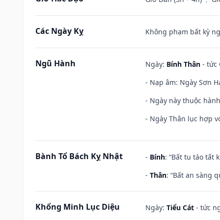
Các Ngày Kỵ
Không phạm bất kỳ ngày
Ngũ Hành
Ngày:
Bính Thân
- tức
- Nạp âm: Ngày Sơn Hạ
- Ngày này thuộc hành
- Ngày Thân lục hợp vớ
Bành Tổ Bách Kỵ Nhật
-
Bính
: “Bất tu táo tấ
-
Thân
: “Bất an sàng 
Khổng Minh Lục Diệu
Ngày:
Tiểu Cát
- tức n