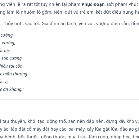
g Viên lẽ ra rất tốt tuy nhiên lại phạm
Phục Đoạn
. Bởi phạm Phục 
ông làm lò nhuộm lò gốm. Nên: dứt vú trẻ em, kết dứt điều hung hại
: Thủy tinh, sao tốt. Gia đình an lành, yên vui, vượng điền sản, đồ
o cường,
t xương,
t lợi,
 sơn cương.
iêu tài cốc,
ốc mãn thương.
c vị,
c an khang.”
đi tàu thuyền, khởi tạo, động thổ, san nền đắp nền, dựng xây kho
 áo, lắp đặt cỗ máy dệt hay các loại máy, cấy lúa gặt lúa, đào ao 
a bệnh, bốc thuốc, uống thuốc, mua trâu, làm rượu, nhập học, học 