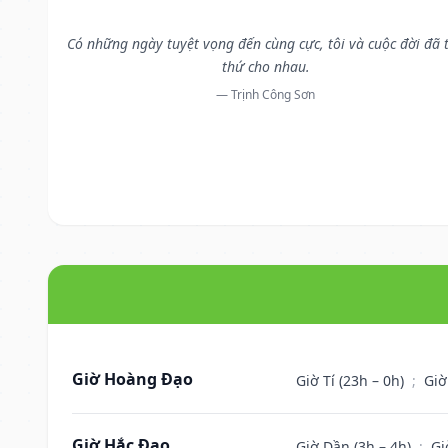
Có những ngày tuyệt vọng đến cùng cực, tôi và cuộc đời đã 
thứ cho nhau.
— Trịnh Công Sơn
Giờ Hoàng Đạo
Giờ Tí (23h – 0h)
;
Giờ
Giờ Hắc Đạo
Giờ Dần (3h – 4h)
;
Gi