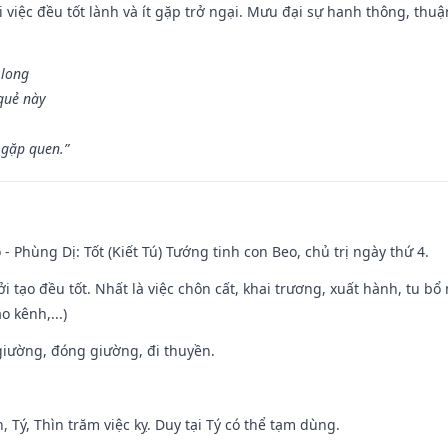
 việc đều tốt lành và ít gặp trở ngại. Mưu đại sự hanh thông, thuậ
 long
 quẻ này
 gặp quen.”
 - Phùng Dị: Tốt (Kiết Tú) Tướng tinh con Beo, chủ trị ngày thứ 4.
ởi tạo đều tốt. Nhất là việc chôn cất, khai trương, xuất hành, tu bổ
 kênh,...)
t giường, đóng giường, đi thuyền.
, Tý, Thìn trăm việc kỵ. Duy tại Tý có thể tạm dùng.