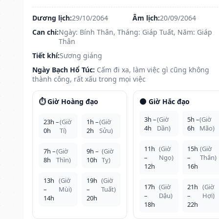
Dương lịch:
29/10/2064
Âm lịch:
20/09/2064
Can chi:
Ngày: Bính Thân, Tháng: Giáp Tuất, Năm: Giáp
Thân
Tiết khí:
Sương giáng
Ngày Bạch Hổ Túc:
Cấm đi xa, làm việc gì cũng không
thành công, rất xấu trong mọi việc
⏱️ Giờ Hoàng đạo
🌑 Giờ Hắc đạo
3h –
(Giờ
5h –
(Giờ
23h –
(Giờ
1h –
(Giờ
4h
Dần)
6h
Mão)
0h
Tí)
2h
Sửu)
11h
(Giờ
15h
(Giờ
7h –
(Giờ
9h –
(Giờ
–
Ngọ)
–
Thân)
8h
Thìn)
10h
Tỵ)
12h
16h
13h
(Giờ
19h
(Giờ
17h
(Giờ
21h
(Giờ
–
Mùi)
–
Tuất)
–
Dậu)
–
Hợi)
14h
20h
18h
22h