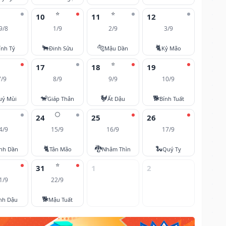
⭐
⭐
10
11
12
9/8
1/9
2/9
3/9
🐂
🐅
🐈
ính Tý
Đinh Sửu
Mậu Dần
Kỷ Mão
⭐
17
18
19
7/9
8/9
9/9
10/9
🐒
🐓
🐕
uý Mùi
Giáp Thân
Ất Dậu
Bính Tuất
🌕
24
25
26
4/9
15/9
16/9
17/9
🐈
🐉
🐍
nh Dần
Tân Mão
Nhâm Thìn
Quý Tỵ
⭐
31
1
2
1/9
22/9
🐕
nh Dậu
Mậu Tuất