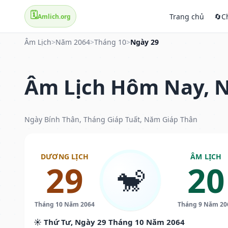
🗓️
Trang chủ
🔄
C
Amlich.org
Âm Lịch
>
Năm 2064
>
Tháng 10
>
Ngày 29
Âm Lịch Hôm Nay, N
Ngày Bính Thân, Tháng Giáp Tuất, Năm Giáp Thân
DƯƠNG LỊCH
ÂM LỊCH
29
20
🐒
Tháng 10 Năm 2064
Tháng 9 Năm 20
☀️ Thứ Tư, Ngày 29 Tháng 10 Năm 2064