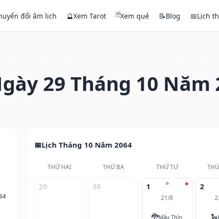
🃏
huyển đổi âm lịch
🔮
Xem Tarot
Xem quẻ
📝
Blog
📅
Lịch t
gày 29 Tháng 10 Năm 
Lịch Tháng 10 Năm 2064
THỨ HAI
THỨ BA
THỨ TƯ
THỨ
⭐
29
30
1
2
64
21/8
2
🐉
🐍
Mậu Thìn