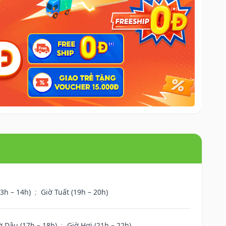
13h – 14h)
;
Giờ Tuất (19h – 20h)
ờ Dậu (17h – 18h)
;
Giờ Hợi (21h – 22h)