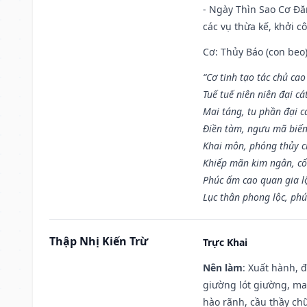
- Ngày Thìn Sao Cơ Đăn
các vụ thừa kế, khởi c
Cơ: Thủy Báo (con beo)
“Cơ tinh tạo tác chủ ca
Tuế tuế niên niên đại cá
Mai táng, tu phần đại cá
Điền tàm, ngưu mã biến
Khai môn, phóng thủy ch
Khiếp mãn kim ngân, c
Phúc ấm cao quan gia lộ
Lục thân phong lộc, phú
Thập Nhị Kiến Trừ
Trực Khai
Nên làm
: Xuất hành, 
giường lót giường, may
hào rãnh, cầu thầy chữ