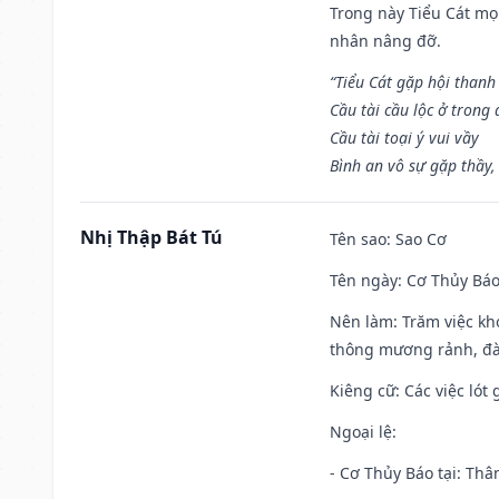
Trong này Tiểu Cát mọi
nhân nâng đỡ.
“Tiểu Cát gặp hội thanh
Cầu tài cầu lộc ở trong
Cầu tài toại ý vui vầy
Bình an vô sự gặp thầy,
Nhị Thập Bát Tú
Tên sao
: Sao Cơ
Tên ngày
: Cơ Thủy Báo
Nên làm
: Trăm việc kh
thông mương rảnh, đào
Kiêng cữ
: Các việc ló
Ngoại lệ
:
- Cơ Thủy Báo tại: Thân