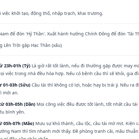
i việc khởi tạo, động thổ, nhập trạch, khai trương.
am để đón 'Hỷ Thần'. Xuất hành hướng Chính Đông để đón 'Tài Th
 Lên Trời gặp Hạc Thần (xấu)
ừ 23h-01h (Tý)
Là giờ rất tốt lành, nếu đi thường gặp được may mắ
ọi việc trong nhà đều hòa hợp. Nếu có bệnh cầu thì sẽ khỏi, gia 
ừ 01-03h (Sửu)
Cầu tài thì không có lợi, hoặc hay bị trái ý. Nếu ra 
ì mới an.
từ 03h-05h (Dần)
Mọi công việc đều được tốt lành, tốt nhất cầu t
ều bình yên.
từ 05h-07h (Mão)
Mưu sự khó thành, cầu lộc, cầu tài mờ mịt. Kiện c
hướng Nam thì tìm nhanh mới thấy. Đề phòng tranh cãi, mâu thuẫn
ệc gì đều cần chắc chắn.