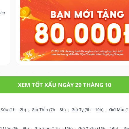
tha
XEM TỐT XẤU NGÀY 29 THÁNG 10
 Sửu (1h – 2h)
;
Giờ Thìn (7h – 8h)
;
Giờ Tỵ (9h – 10h)
;
Giờ Mùi (
ờ Mão (5h – 6h)
;
Giờ Ngọ (11h – 12h)
;
Giờ Thân (15h – 16h)
;
Gi