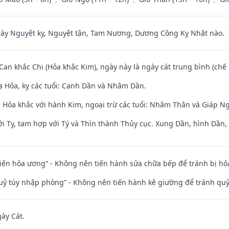
 Nguyệt kỵ, Nguyệt tận, Tam Nương, Dương Công Kỵ Nhật nào.
 Can khắc Chi (Hỏa khắc Kim), ngày này là ngày cát trung bình (chế 
 Hỏa, kỵ các tuổi: Canh Dần và Nhâm Dần.
 Hỏa khắc với hành Kim, ngoại trừ các tuổi: Nhâm Thân và Giáp N
i Tỵ, tam hợp với Tý và Thìn thành Thủy cục. Xung Dần, hình Dần, h
t kiến hỏa ương” - Không nên tiến hành sửa chữa bếp để tránh bị hỏa
quỷ túy nhập phòng” - Không nên tiến hành kê giường để tránh q
gày Cát.