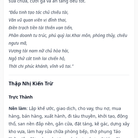
sửa chữa, cưới gả và an táng đều tốt.
“Đẩu tinh tạo tác chủ chiêu tài,
Văn vũ quan viên vị đỉnh thai,
Điền trạch tiền tài thiên vạn tiến,
Phần doanh tu trúc, phú quý lai.Khai môn, phóng thủy, chiêu
ngưu mã,
Vượng tài nam nữ chủ hòa hài,
Ngộ thử cát tinh lai chiến hộ,
Thời chi phúc khánh, vĩnh vô tai.”
Thập Nhị Kiến Trừ
Trực Thành
Nên làm
: Lập khế ước, giao dịch, cho vay, thu nợ, mua
hàng, bán hàng, xuất hành, đi tàu thuyền, khởi tạo, động
thổ, san nền đắp nền, gắn cửa, đặt táng, kê gác, dựng xây
kho vựa, làm hay sửa chữa phòng bếp, thờ phụng Táo