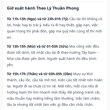
Giờ xuất hành Theo Lý Thuần Phong
Từ 11h-13h (Ngọ) và từ 23h-01h (Tý)
Cầu tài thì không có
lợi, hoặc hay bị trái ý. Nếu ra đi hay thiệt, gặp nạn, việc
quan trọng thì phải đòn, gặp ma quỷ nên cúng tế thì mới
an.
Từ 13h-15h (Mùi) và từ 01-03h (Sửu)
Mọi công việc đều
được tốt lành, tốt nhất cầu tài đi theo hướng Tây Nam –
Nhà cửa được yên lành. Người xuất hành thì đều bình
yên.
Từ 15h-17h (Thân) và từ 03h-05h (Dần)
Mưu sự khó
thành, cầu lộc, cầu tài mờ mịt. Kiện cáo tốt nhất nên hoãn
lại. Người đi xa chưa có tin về. Mất tiền, mất của nếu đi
hướng Nam thì tìm nhanh mới thấy. Đề phòng tranh cãi,
mâu thuẫn hay miệng tiếng tầm thường. Việc làm chậm,
lâu la nhưng tốt nhất làm việc gì đều cần chắc chắn.