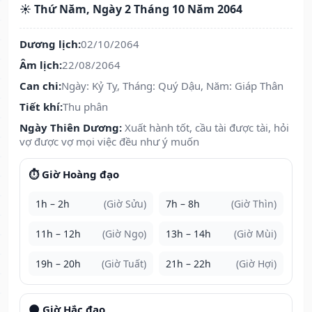
☀️ Thứ Năm, Ngày 2 Tháng 10 Năm 2064
Dương lịch:
02/10/2064
Âm lịch:
22/08/2064
Can chi:
Ngày: Kỷ Tỵ, Tháng: Quý Dậu, Năm: Giáp Thân
Tiết khí:
Thu phân
Ngày Thiên Dương:
Xuất hành tốt, cầu tài được tài, hỏi
vợ được vợ mọi việc đều như ý muốn
⏱️ Giờ Hoàng đạo
1h – 2h
(Giờ Sửu)
7h – 8h
(Giờ Thìn)
11h – 12h
(Giờ Ngọ)
13h – 14h
(Giờ Mùi)
19h – 20h
(Giờ Tuất)
21h – 22h
(Giờ Hợi)
🌑 Giờ Hắc đạo