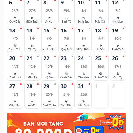
6
7
8
9
10
11
12
26/8
27/8
28/8
29/8
1/9
2/9
3/9
🐓
🐕
🐖
🐀
🐂
🐅
🐈
Quý Dậu
Giáp Tuất
Ất Hợi
Bính Tý
Đinh Sửu
Mậu Dần
Kỷ Mão
13
14
15
16
17
18
19
4/9
5/9
6/9
7/9
8/9
9/9
10/9
🐉
🐍
🐎
🐐
🐒
🐓
🐕
Canh Thìn
Tân Tỵ
Nhâm Ngọ
Quý Mùi
Giáp Thân
Ất Dậu
Bính Tuất
20
21
22
23
24
25
26
11/9
12/9
13/9
14/9
15/9
16/9
17/9
🐖
🐀
🐂
🐅
🐈
🐉
🐍
Đinh Hợi
Mậu Tý
Kỷ Sửu
Canh Dần
Tân Mão
Nhâm Thìn
Quý Tỵ
27
28
29
30
31
1
2
18/9
19/9
20/9
21/9
22/9
🐎
🐐
🐒
🐓
🐕
Giáp Ngọ
Ất Mùi
Bính Thân
Đinh Dậu
Mậu Tuất