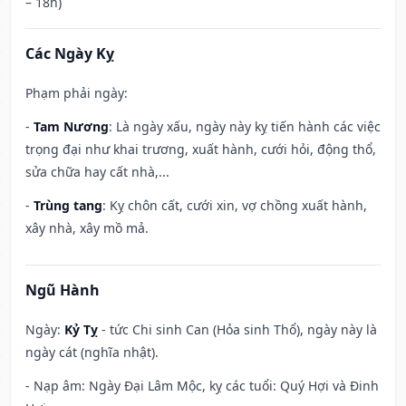
– 18h)
Các Ngày Kỵ
Phạm phải ngày:
-
Tam Nương
: Là ngày xấu, ngày này kỵ tiến hành các việc
trọng đại như khai trương, xuất hành, cưới hỏi, động thổ,
sửa chữa hay cất nhà,...
-
Trùng tang
: Kỵ chôn cất, cưới xin, vợ chồng xuất hành,
xây nhà, xây mồ mả.
Ngũ Hành
Ngày:
Kỷ Tỵ
- tức Chi sinh Can (Hỏa sinh Thổ), ngày này là
ngày cát (nghĩa nhật).
- Nạp âm: Ngày Đại Lâm Mộc, kỵ các tuổi: Quý Hợi và Đinh