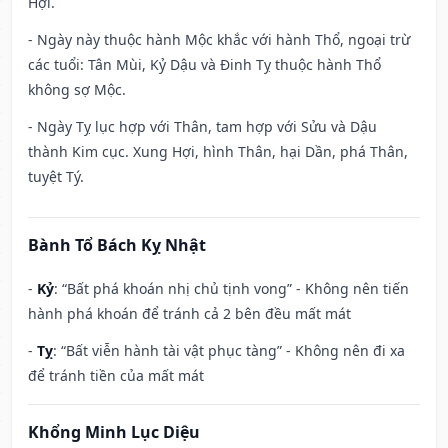
Hợi.
- Ngày này thuộc hành Mộc khắc với hành Thổ, ngoại trừ
các tuổi: Tân Mùi, Kỷ Dậu và Đinh Tỵ thuộc hành Thổ
không sợ Mộc.
- Ngày Tỵ lục hợp với Thân, tam hợp với Sửu và Dậu
thành Kim cục. Xung Hợi, hình Thân, hại Dần, phá Thân,
tuyệt Tý.
Bành Tổ Bách Kỵ Nhật
-
Kỷ
: “Bất phá khoán nhị chủ tịnh vong” - Không nên tiến
hành phá khoán để tránh cả 2 bên đều mất mát
-
Tỵ
: “Bất viễn hành tài vật phục tàng” - Không nên đi xa
để tránh tiền của mất mát
Khổng Minh Lục Diệu