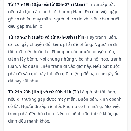
Từ 17h-19h (Dậu) và từ 05h-07h (Mão)
Tin vui sắp tới,
nếu cầu lộc, cầu tài thì đi hướng Nam. Đi công việc gặp
gỡ có nhiều may mắn. Người đi có tin về. Nếu chăn nuôi
đều gặp thuận lợi.
Từ 19h-21h (Tuất) và từ 07h-09h (Thìn)
Hay tranh luận,
cãi cọ, gây chuyện đói kém, phải đề phòng. Người ra đi
tốt nhất nên hoãn lại. Phòng người người nguyền rủa,
tránh lây bệnh. Nói chung những việc như hội họp, tranh
luận, việc quan,…nên tránh đi vào giờ này. Nếu bắt buộc
phải đi vào giờ này thì nên giữ miệng để hạn ché gây ẩu
đả hay cãi nhau.
Từ 21h-23h (Hợi) và từ 09h-11h (Tị)
Là giờ rất tốt lành,
nếu đi thường gặp được may mắn. Buôn bán, kinh doanh
có lời. Người đi sắp về nhà. Phụ nữ có tin mừng. Mọi việc
trong nhà đều hòa hợp. Nếu có bệnh cầu thì sẽ khỏi, gia
đình đều mạnh khỏe.