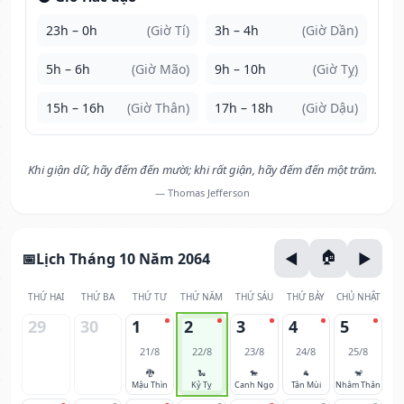
23h – 0h
(Giờ Tí)
3h – 4h
(Giờ Dần)
5h – 6h
(Giờ Mão)
9h – 10h
(Giờ Tỵ)
15h – 16h
(Giờ Thân)
17h – 18h
(Giờ Dậu)
Khi giận dữ, hãy đếm đến mười; khi rất giận, hãy đếm đến một trăm.
— Thomas Jefferson
Lịch Tháng 10 Năm 2064
THỨ HAI
THỨ BA
THỨ TƯ
THỨ NĂM
THỨ SÁU
THỨ BẢY
CHỦ NHẬT
29
30
1
2
3
4
5
21/8
22/8
23/8
24/8
25/8
🐉
🐍
🐎
🐐
🐒
Mậu Thìn
Kỷ Tỵ
Canh Ngọ
Tân Mùi
Nhâm Thân