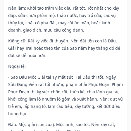
Nên làm
: Khởi tạo trăm việc đều rất tốt. Tốt nhất cho xây
đắp, sửa chữa phần mộ, tháo nước, hay trổ cửa, các vụ
thủy lợi, chặt cỏ phá đất, may cắt áo mão, hoặc kinh
doanh, giao dịch, mưu cầu công danh.
Kiêng cữ
: Rất kỵ việc đi thuyền. Nên đặt tên con là Đẩu,
Giải hay Trại hoặc theo tên của Sao năm hay tháng đó để
đặt sẽ dễ nuôi hơn.
Ngoại lệ
:
- Sao Đẩu Mộc Giải tại Tỵ mất sức. Tại Dậu thì tốt. Ngày
Sửu Đăng Viên rất tốt nhưng phạm phải Phục Đoạn. Phạm
Phục Đoạn thì kỵ việc chôn cất, thừa kế, chia lãnh gia tài,
khởi công làm lò nhuộm lò gốm và xuất hành. Nên: dứt vú
trẻ em, lấp hang lỗ, làm cầu tiêu, xây tường, kết dứt điều
hung hại.
Đẩu: Mộc giải (con cua): Mộc tinh, sao tốt. Nên xây cất,