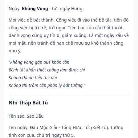
Ngày:
Không Vong
- tức ngày Hung.
Mọi việc dễ bất thành. Công việc đi vào thế bế tắc, tiến độ
công việc bị trì trệ, trở ngại. Tiền bạc của cải thất thoát,
danh vọng cũng uy tín bị giảm xuống. Là một ngày xấu về
mọi mặt, nên tránh để hạn chế mưu sự khó thành công
như ý.
“Không Vong gặp quẻ khẩn cần
Bệnh tật khẩn thiết chẳng làm được chi
Không thì ôn tiểu thê nhi
Không thì trộm cắp phân ly bất tường.”
Nhị Thập Bát Tú
Tên sao
: Sao Đẩu
Tên ngày
: Đẩu Mộc Giải - Tống Hữu: Tốt (Kiết Tú). Tướng
tinh con cua, chủ trị ngày thứ 5.