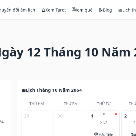
🃏
huyển đổi âm lịch
🔮
Xem Tarot
Xem quẻ
📝
Blog
📅
Lịch t
gày 12 Tháng 10 Năm 
Lịch Tháng 10 Năm 2064
THỨ HAI
THỨ BA
THỨ TƯ
THỨ
⭐
29
30
1
2
64
21/8
2
🐉
🐍
Mậu Thìn