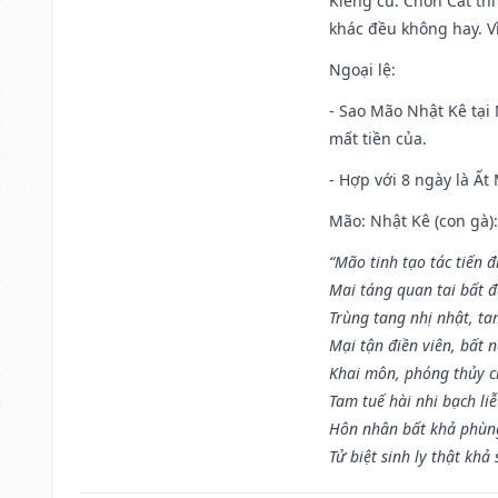
Kiêng cữ
: Chôn Cất th
khác đều không hay. Vì
Ngoại lệ
:
- Sao Mão Nhật Kê tại 
mất tiền của.
- Hợp với 8 ngày là Ất
Mão: Nhật Kê (con gà):
“Mão tinh tạo tác tiến 
Mai táng quan tai bất đ
Trùng tang nhị nhật, ta
Mại tận điền viên, bất 
Khai môn, phóng thủy ch
Tam tuế hài nhi bạch li
Hôn nhân bất khả phùng
Tử biệt sinh ly thật khả 