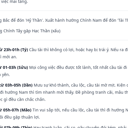
 việc mai táng.
 Bắc để đón 'Hỷ Thần'. Xuất hành hướng Chính Nam để đón 'Tài T
g Chính Tây gặp Hạc Thần (xấu)
ừ 23h-01h (Tý)
Cầu tài thì không có lợi, hoặc hay bị trái ý. Nếu ra 
ì mới an.
ừ 01-03h (Sửu)
Mọi công việc đều được tốt lành, tốt nhất cầu tài
h yên.
từ 03h-05h (Dần)
Mưu sự khó thành, cầu lộc, cầu tài mờ mịt. Kiện c
 đi hướng Nam thì tìm nhanh mới thấy. Đề phòng tranh cãi, mâu t
ệc gì đều cần chắc chắn.
từ 05h-07h (Mão)
Tin vui sắp tới, nếu cầu lộc, cầu tài thì đi hướn
ôi đều gặp thuận lợi.
từ 07h-09h (Thìn)
Hay tranh luận, cãi cọ, gây chuyện đói kém, phải