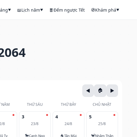
háng
📖
Lịch năm
🧧
Đếm ngược Tết
🧭
Khám phá
▼
▼
▼
2064
 NĂM
THỨ SÁU
THỨ BẢY
CHỦ NHẬT
3
4
5
2/8
23/8
24/8
25/8
🐎
🐐
🐒
Kỷ Tỵ
Canh Ngọ
Tân Mùi
Nhâm Thân