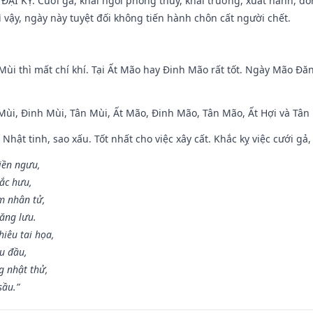
ì ĐẠI KỴ. Cưới gã, khai ngòi phóng thủy, khai trương, xuất hành, đó
 vậy, ngày này tuyệt đối không tiến hành chôn cất người chết.
Mùi thì mất chí khí. Tại Ất Mão hay Đinh Mão rất tốt. Ngày Mão Đă
 Mùi, Đinh Mùi, Tân Mùi, Ất Mão, Đinh Mão, Tân Mão, Ất Hợi và Tân 
 Nhật tinh, sao xấu. Tốt nhất cho việc xây cất. Khắc kỵ việc cưới g
điền ngưu,
ắc hưu,
m nhân tử,
năng lưu.
iêu tai họa,
ễu đầu,
 nhật thử,
sầu.”