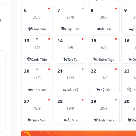
6
7
8
9
26/8
27/8
28/8
2
n
🐓
🐕
🐖
🐀
Quý Dậu
Giáp Tuất
Ất Hợi
B
,
⭐
13
14
15
16
4/9
5/9
6/9
🐉
🐍
🐎
🐐
Canh Thìn
Tân Tỵ
Nhâm Ngọ
Q
⭐
20
21
22
23
11/9
12/9
13/9
1
🐖
🐀
🐂
🐅
Đinh Hợi
Mậu Tý
Kỷ Sửu
Ca
27
28
29
30
18/9
19/9
20/9
2
🐎
🐐
🐒
🐓
Giáp Ngọ
Ất Mùi
Bính Thân
Đi