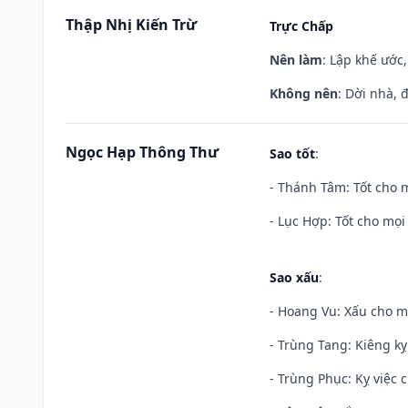
Thập Nhị Kiến Trừ
Trực Chấp
Nên làm
: Lập khế ước
Không nên
: Dời nhà, 
Ngọc Hạp Thông Thư
Sao tốt
:
- Thánh Tâm: Tốt cho m
- Lục Hợp: Tốt cho mọi 
Sao xấu
:
- Hoang Vu: Xấu cho m
- Trùng Tang: Kiêng kỵ
- Trùng Phục: Kỵ việc c