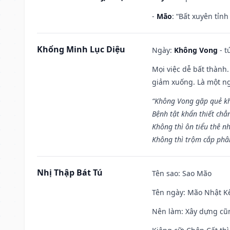
-
Mão
: “Bất xuyên tỉn
Khổng Minh Lục Diệu
Ngày:
Không Vong
- t
Mọi việc dễ bất thành. 
giảm xuống. Là một ng
“Không Vong gặp quẻ k
Bệnh tật khẩn thiết chẳ
Không thì ôn tiểu thê nh
Không thì trộm cắp phân
Nhị Thập Bát Tú
Tên sao
: Sao Mão
Tên ngày
: Mão Nhật Kê
Nên làm
: Xây dựng cũ