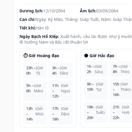
Dương lịch:
12/10/2064
Âm lịch:
03/09/2064
Can chi:
Ngày: Kỷ Mão, Tháng: Giáp Tuất, Năm: Giáp Thâ
Tiết khí:
Hàn lộ
Ngày Bạch Hổ Kiếp:
Xuất hành, cầu tài được như ý muốn
đi hướng Nam và Bắc rất thuận lợi
⏱️ Giờ Hoàng đạo
🌑 Giờ Hắc đạo
1h –
(Giờ
7h –
(Giờ
23h –
(Giờ
3h –
(Giờ
2h
Sửu)
8h
Thìn)
0h
Tí)
4h
Dần)
9h –
(Giờ
15h
(Giờ
5h –
(Giờ
11h
(Giờ
10h
Tỵ)
–
Thân)
6h
Mão)
–
Ngọ)
16h
12h
19h
(Giờ
21h
(Giờ
13h
(Giờ
17h
(Giờ
–
Tuất)
–
Hợi)
–
Mùi)
–
Dậu)
20h
22h
14h
18h