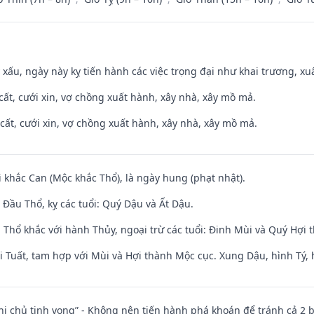
y xấu, ngày này kỵ tiến hành các việc trọng đại như khai trương, xuấ
 cất, cưới xin, vợ chồng xuất hành, xây nhà, xây mồ mả.
 cất, cưới xin, vợ chồng xuất hành, xây nhà, xây mồ mả.
i khắc Can (Mộc khắc Thổ), là ngày hung (phạt nhật).
Đầu Thổ, kỵ các tuổi: Quý Dậu và Ất Dậu.
 Thổ khắc với hành Thủy, ngoại trừ các tuổi: Đinh Mùi và Quý Hợi
 Tuất, tam hợp với Mùi và Hợi thành Mộc cục. Xung Dậu, hình Tý, 
nhị chủ tịnh vong” - Không nên tiến hành phá khoán để tránh cả 2