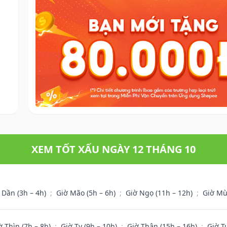
XEM TỐT XẤU NGÀY 12 THÁNG 10
 Dần (3h – 4h)
;
Giờ Mão (5h – 6h)
;
Giờ Ngọ (11h – 12h)
;
Giờ Mù
ờ Thìn (7h – 8h)
;
Giờ Tỵ (9h – 10h)
;
Giờ Thân (15h – 16h)
;
Giờ T