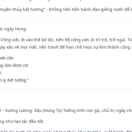
h tuyền thủy bất hương” - Không nên tiến hành đào giếng nước để
ức ngày Hung.
Công việc đi vào thế bế tắc, tiến độ công việc bị trì trệ, trở ngại. 
ày xấu về mọi mặt, nên tránh để hạn chế mưu sự khó thành công 
hẩn cần
ng làm được chi
i
 ly bất tường.”
 - Vương Lương: Xấu (Hung Tú) Tướng tinh con gà, chủ trị ngày ch
ng như tạo tác đều tốt.