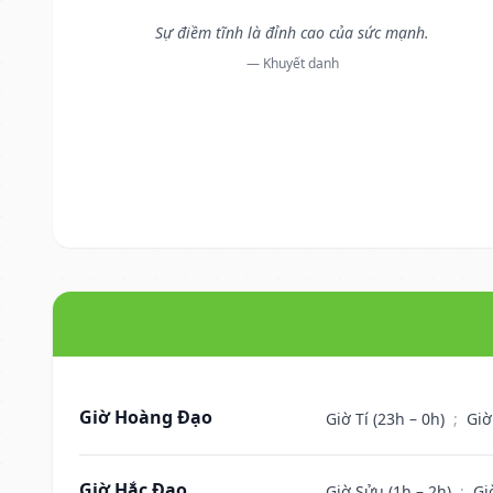
Sự điềm tĩnh là đỉnh cao của sức mạnh.
— Khuyết danh
Giờ Hoàng Đạo
Giờ Tí (23h – 0h)
;
Giờ
Giờ Hắc Đạo
Giờ Sửu (1h – 2h)
;
Gi