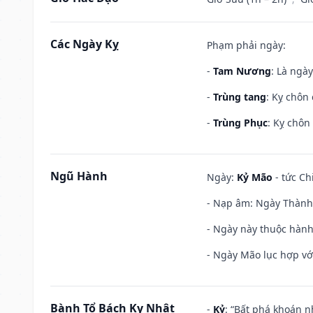
Các Ngày Kỵ
Phạm phải ngày:
-
Tam Nương
: Là ngà
-
Trùng tang
: Kỵ chôn
-
Trùng Phục
: Kỵ chôn
Ngũ Hành
Ngày:
Kỷ Mão
- tức Ch
- Nạp âm: Ngày Thành 
- Ngày này thuộc hành
- Ngày Mão lục hợp với
Bành Tổ Bách Kỵ Nhật
-
Kỷ
: “Bất phá khoán 