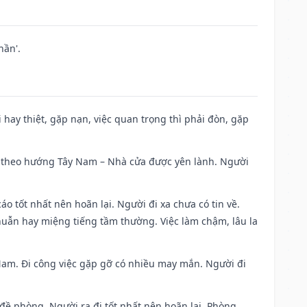
hần'.
đi hay thiệt, gặp nạn, việc quan trọng thì phải đòn, gặp
 đi theo hướng Tây Nam – Nhà cửa được yên lành. Người
áo tốt nhất nên hoãn lại. Người đi xa chưa có tin về.
huẫn hay miệng tiếng tầm thường. Việc làm chậm, lâu la
g Nam. Đi công việc gặp gỡ có nhiều may mắn. Người đi
 đề phòng. Người ra đi tốt nhất nên hoãn lại. Phòng