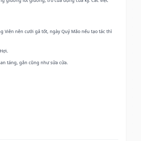
ng giường lót giường, trổ cửa dựng cửa kỵ. Các việc
ng Viên nên cưới gả tốt, ngày Quý Mão nếu tạo tác thì
Hợi.
ả, an táng, gắn cũng như sửa cửa.