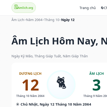
🗓️
Trang chủ
🔄
C
Amlich.org
Âm Lịch
>
Năm 2064
>
Tháng 10
>
Ngày 12
Âm Lịch Hôm Nay, N
Ngày Kỷ Mão, Tháng Giáp Tuất, Năm Giáp Thân
DƯƠNG LỊCH
ÂM LỊCH
🐈
12
3
Tháng 10 Năm 2064
Tháng 9 Năm 20
☀️ Chủ Nhật, Ngày 12 Tháng 10 Năm 2064