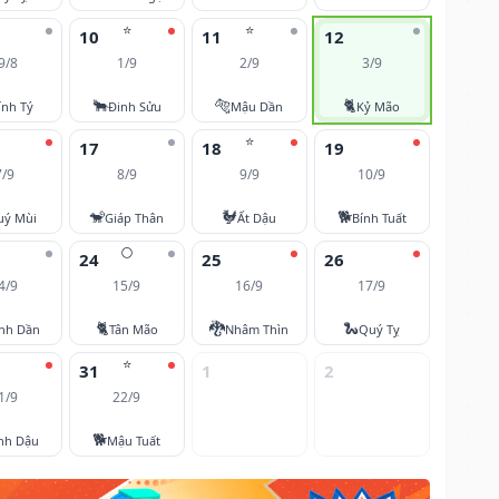
⭐
⭐
10
11
12
9/8
1/9
2/9
3/9
🐂
🐅
🐈
ính Tý
Đinh Sửu
Mậu Dần
Kỷ Mão
⭐
17
18
19
7/9
8/9
9/9
10/9
🐒
🐓
🐕
uý Mùi
Giáp Thân
Ất Dậu
Bính Tuất
🌕
24
25
26
4/9
15/9
16/9
17/9
🐈
🐉
🐍
nh Dần
Tân Mão
Nhâm Thìn
Quý Tỵ
⭐
31
1
2
1/9
22/9
🐕
nh Dậu
Mậu Tuất