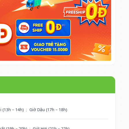
i (13h – 14h)
;
Giờ Dậu (17h – 18h)
uất (19h – 20h)
;
Giờ Hợi (21h – 22h)