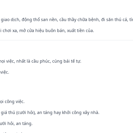
, giao dịch, động thổ san nền, cầu thầy chữa bệnh, đi săn thú cá, 
đi chơi xa, mở cửa hiệu buôn bán, xuất tiền của.
ọi việc, nhất là cầu phúc, cúng bái tế tự.
việc.
ọi công việc.
 giá thú (cưới hỏi), an táng hay khởi công xây nhà.
ưới hỏi, an táng.