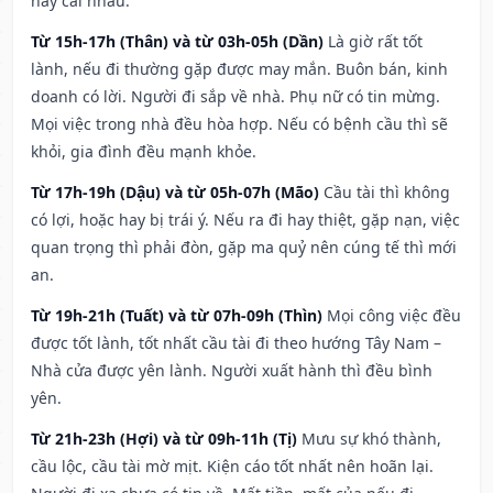
hay cãi nhau.
Từ 15h-17h (Thân) và từ 03h-05h (Dần)
Là giờ rất tốt
lành, nếu đi thường gặp được may mắn. Buôn bán, kinh
doanh có lời. Người đi sắp về nhà. Phụ nữ có tin mừng.
Mọi việc trong nhà đều hòa hợp. Nếu có bệnh cầu thì sẽ
khỏi, gia đình đều mạnh khỏe.
Từ 17h-19h (Dậu) và từ 05h-07h (Mão)
Cầu tài thì không
có lợi, hoặc hay bị trái ý. Nếu ra đi hay thiệt, gặp nạn, việc
quan trọng thì phải đòn, gặp ma quỷ nên cúng tế thì mới
an.
Từ 19h-21h (Tuất) và từ 07h-09h (Thìn)
Mọi công việc đều
được tốt lành, tốt nhất cầu tài đi theo hướng Tây Nam –
Nhà cửa được yên lành. Người xuất hành thì đều bình
yên.
Từ 21h-23h (Hợi) và từ 09h-11h (Tị)
Mưu sự khó thành,
cầu lộc, cầu tài mờ mịt. Kiện cáo tốt nhất nên hoãn lại.