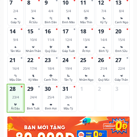
7
8
9
10
11
12
13
2/4
3/4
4/4
5/4
6/4
7/4
8/4
🐀
🐂
🐅
🐈
🐉
🐍
🐎
Giáp Tý
Ất Sửu
Bính Dần
Đinh Mão
Mậu Thìn
Kỷ Tỵ
Canh Ngọ
14
15
16
17
18
19
20
9/4
10/4
11/4
12/4
13/4
14/4
15/4
🐐
🐒
🐓
🐕
🐖
🐀
🐂
Tân Mùi
Nhâm Thân
Quý Dậu
Giáp Tuất
Ất Hợi
Bính Tý
Đinh Sửu
21
22
23
24
25
26
27
16/4
17/4
18/4
19/4
20/4
21/4
22/4
🐅
🐈
🐉
🐍
🐎
🐐
🐒
Mậu Dần
Kỷ Mão
Canh Thìn
Tân Tỵ
Nhâm Ngọ
Quý Mùi
Giáp Thân
28
29
30
31
1
2
3
23/4
24/4
25/4
26/4
🐓
🐕
🐖
🐀
Ất Dậu
Bính Tuất
Đinh Hợi
Mậu Tý