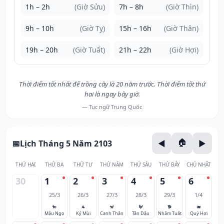
1h – 2h
(Giờ Sửu)
7h – 8h
(Giờ Thìn)
9h – 10h
(Giờ Tỵ)
15h – 16h
(Giờ Thân)
19h – 20h
(Giờ Tuất)
21h – 22h
(Giờ Hợi)
Thời điểm tốt nhất để trồng cây là 20 năm trước. Thời điểm tốt thứ
hai là ngay bây giờ.
— Tục ngữ Trung Quốc
Lịch Tháng 5 Năm 2103
THỨ HAI
THỨ BA
THỨ TƯ
THỨ NĂM
THỨ SÁU
THỨ BẢY
CHỦ NHẬT
30
1
2
3
4
5
6
25/3
26/3
27/3
28/3
29/3
1/4
🐎
🐐
🐒
🐓
🐕
🐖
Mậu Ngọ
Kỷ Mùi
Canh Thân
Tân Dậu
Nhâm Tuất
Quý Hợi