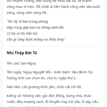
vui nhanh chóng, nên dùng để mưu đại sự, sẽ thành
công mau lẹ hơn. Tốt nhất là tiến hành công việc vào buổi
sáng, càng sớm càng tốt.
“Tốc Hỷ là bạn trùng phùng
Gặp trùng gặp bạn vợ chồng sánh đôi
Có tài có lộc hẳn hoi
Cầu gì cũng được mừng vui thỏa lòng”
Nhị Thập Bát Tú
Tên sao
: Sao Nguy
Tên ngày
: Nguy Nguyệt Yến - Kiên Đàm: Xấu (Bình Tú)
Tướng tinh con chim én, chủ trị ngày thứ 2.
Nên làm
: Lót giường bình yên, chôn cất rất tốt.
Kiêng cữ
: Những việc gác đòn đông, dựng nhà, tháo
nước, đào mương rạch, đi thuyền hay trổ cửa. Vì vậy, nếu