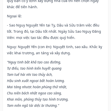
quý bạn có ý định xây dựng nhà cửa thì nên chọn ngày
khác để tiến hành.
Ngoại lệ
:
- Sao Nguy Nguyệt Yến tại Tỵ, Dậu và Sửu trăm việc đều
tốt. Trong đó, tại Dậu tốt nhất. Ngày Sửu Sao Nguy Đăng
Viên: mọi việc tạo tác đều được quý hiển.
Nguy: Nguyệt Yến (con én): Nguyệt tinh, sao xấu. Khắc kỵ
việc khai trương, an táng và xây dựng.
“Nguy tinh bât khả tạo cao đường,
Tự điếu, tao hình kiến huyết quang
Tam tuế hài nhi tao thủy ách,
Hậu sinh xuất ngoại bất hoàn lương.
Mai táng nhược hoàn phùng thử nhật,
Chu niên bách nhật ngọa cao sàng,
Khai môn, phóng thủy tạo hình trượng,
Tam niên ngũ tái diệc bi thương.”