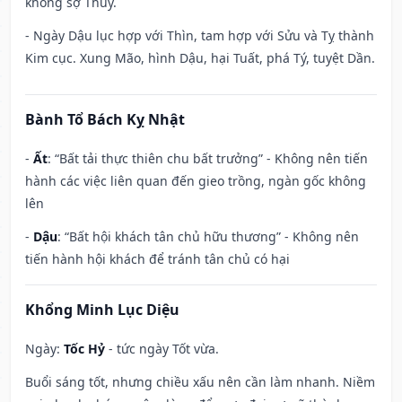
không sợ Thủy.
- Ngày Dậu lục hợp với Thìn, tam hợp với Sửu và Tỵ thành
Kim cục. Xung Mão, hình Dậu, hại Tuất, phá Tý, tuyệt Dần.
Bành Tổ Bách Kỵ Nhật
-
Ất
: “Bất tải thực thiên chu bất trưởng” - Không nên tiến
hành các việc liên quan đến gieo trồng, ngàn gốc không
lên
-
Dậu
: “Bất hội khách tân chủ hữu thương” - Không nên
tiến hành hội khách để tránh tân chủ có hại
Khổng Minh Lục Diệu
Ngày:
Tốc Hỷ
- tức ngày Tốt vừa.
Buổi sáng tốt, nhưng chiều xấu nên cần làm nhanh. Niềm