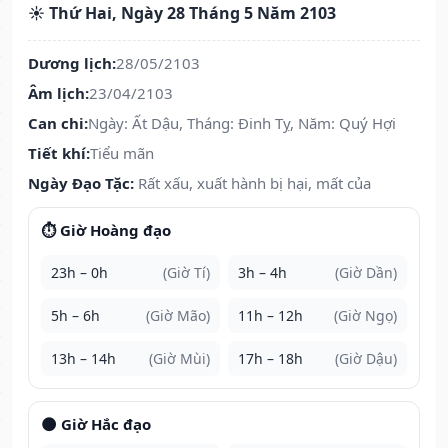
☀️ Thứ Hai, Ngày 28 Tháng 5 Năm 2103
Dương lịch:
28/05/2103
Âm lịch:
23/04/2103
Can chi:
Ngày: Ất Dậu, Tháng: Đinh Tỵ, Năm: Quý Hợi
Tiết khí:
Tiểu mãn
Ngày Đạo Tặc:
Rất xấu, xuất hành bị hại, mất của
⏱️ Giờ Hoàng đạo
23h – 0h
(Giờ Tí)
3h – 4h
(Giờ Dần)
5h – 6h
(Giờ Mão)
11h – 12h
(Giờ Ngọ)
13h – 14h
(Giờ Mùi)
17h – 18h
(Giờ Dậu)
🌑 Giờ Hắc đạo