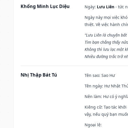
Khổng Minh Lục Diệu
Ngày:
Lưu Liên
- tức 
Ngày này mọi việc khó
thiệt. Về việc hành ch
“Lưu Liên là chuyện bất
Tìm bạn chẳng thấy nử
Không thì lưu lạc một k
Nhiều đường trắc trở nh
Nhị Thập Bát Tú
Tên sao
: Sao Hư
Tên ngày
: Hư Nhật Thử
Nên làm
: Hư có ý ngh
Kiêng cữ
: Tạo tác khở
vậy, nếu quý bạn muốn 
Ngoại lệ
: