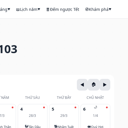
háng
📖
Lịch năm
🧧
Đếm ngược Tết
🧭
Khám phá
▼
▼
▼
103
 NĂM
THỨ SÁU
THỨ BẢY
CHỦ NHẬT
🌙
4
5
6
7/3
28/3
29/3
1/4
🐓
🐕
🐖
nh Thân
Tân Dậu
Nhâm Tuất
Quý Hợi