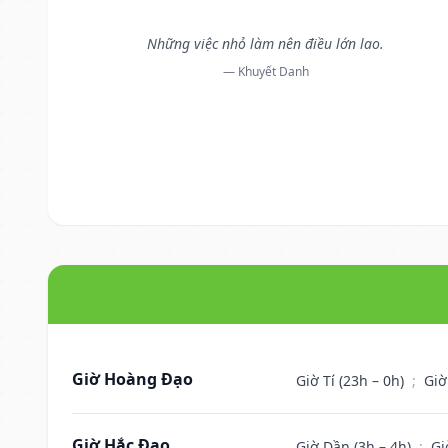
Những việc nhỏ làm nên điều lớn lao.
— Khuyết Danh
Giờ Hoàng Đạo
Giờ Tí (23h – 0h)
;
Giờ
Giờ Hắc Đạo
Giờ Dần (3h – 4h)
;
Gi