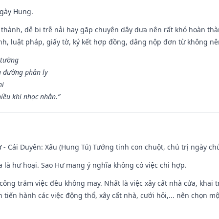
ngày Hung.
 thành, dễ bị trễ nải hay gặp chuyện dây dưa nên rất khó hoàn th
ính, luật pháp, giấy tờ, ký kết hợp đồng, dâng nộp đơn từ không nên
 tường
a đường phân ly
hi
iều khi nhọc nhằn.”
 - Cái Duyên: Xấu (Hung Tú) Tướng tinh con chuột, chủ trị ngày ch
ĩa là hư hoại. Sao Hư mang ý nghĩa không có việc chi hợp.
i công trăm việc đều không may. Nhất là việc xây cất nhà cửa, khai 
tiến hành các việc động thổ, xây cất nhà, cưới hỏi,... nên chọn mộ