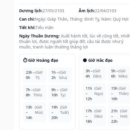
Dương lịch:
27/05/2103
Âm lịch:
22/04/2103
Can chi:
Ngày: Giáp Thân, Tháng: Đinh Tỵ, Năm: Quý Hợi
Tiết khí:
Tiểu mãn
Ngày Thuần Dương:
Xuất hành tốt, lúc về cũng tốt, nhi
thuận lợi, được người tốt giúp đỡ, cầu tài được như ý
muốn, tranh luận thường thắng lợi
⏱️ Giờ Hoàng đạo
🌑 Giờ Hắc đạo
3h –
(Giờ
5h –
(Giờ
23h –
(Giờ
1h –
(Giờ
4h
Dần)
6h
Mão)
0h
Tí)
2h
Sửu)
11h
(Giờ
15h
(Giờ
7h –
(Giờ
9h –
(Giờ
–
Ngọ)
–
Thân)
8h
Thìn)
10h
Tỵ)
12h
16h
13h
(Giờ
19h
(Giờ
17h
(Giờ
21h
(Giờ
–
Mùi)
–
Tuất)
–
Dậu)
–
Hợi)
14h
20h
18h
22h