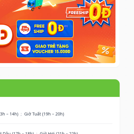
13h – 14h)
;
Giờ Tuất (19h – 20h)
ờ Dậu (17h – 18h)
;
Giờ Hợi (21h – 22h)