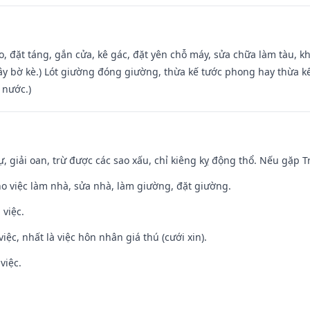
o, đặt táng, gắn cửa, kê gác, đặt yên chỗ máy, sửa chữa làm tàu, kh
xây bờ kè.) Lót giường đóng giường, thừa kế tước phong hay thừa k
 nước.)
tự, giải oan, trừ được các sao xấu, chỉ kiêng kỵ động thổ. Nếu gặp Tr
ho việc làm nhà, sửa nhà, làm giường, đặt giường.
 việc.
việc, nhất là việc hôn nhân giá thú (cưới xin).
việc.