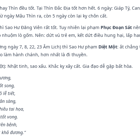
hay Thìn đều tốt. Tại Thìn Đắc Địa tốt hơn hết. 6 ngày: Giáp Tý, C
ừ ngày Mậu Thìn ra, còn 5 ngày còn lại kỵ chôn cất.
hì Sao Hư Đăng Viên rất tốt. Tuy nhiên lại phạm
Phục Đoạn Sát
nên
 nhuộm lò gốm. Nên: dứt vú trẻ em, kết dứt điều hung hại, lấp han
ng ngày 7, 8, 22, 23 Âm Lịch) thì Sao Hư phạm
Diệt Một
: ắt chẳng
ào làm hành chánh, hơn nhất là đi thuyền.
t): Nhật tinh, sao xấu. Khắc kỵ xây cất. Gia đạo dễ gặp bất hòa.
 ương,
t song,
lễ tiết,
hân sàng,
iêu tai họa,
tốt vong.
iên bệnh,
t khả đương.”