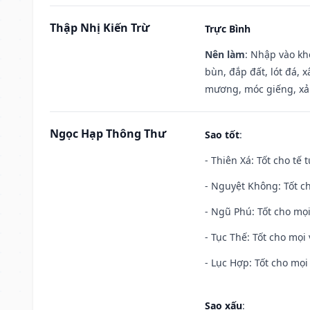
Thập Nhị Kiến Trừ
Trực Bình
Nên làm
: Nhập vào kh
bùn, đắp đất, lót đá, 
mương, móc giếng, xả
Ngọc Hạp Thông Thư
Sao tốt
:
- Thiên Xá: Tốt cho tế 
- Nguyệt Không: Tốt c
- Ngũ Phú: Tốt cho mọi
- Tục Thế: Tốt cho mọi 
- Lục Hợp: Tốt cho mọi 
Sao xấu
: