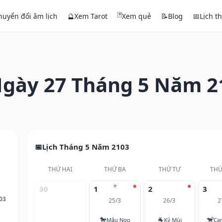
🃏
huyển đổi âm lịch
🔮
Xem Tarot
Xem quẻ
📝
Blog
📅
Lịch t
gày 27 Tháng 5 Năm 2
Lịch Tháng 5 Năm 2103
THỨ HAI
THỨ BA
THỨ TƯ
THỨ
⭐
30
1
2
3
03
25/3
26/3
2
🐎
🐐
🐒
Mậu Ngọ
Kỷ Mùi
Ca