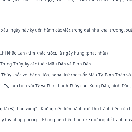
y xấu, ngày này kỵ tiến hành các việc trọng đại như khai trương, xuấ
 Chi khắc Can (Kim khắc Mộc), là ngày hung (phạt nhật).
Trung Thủy, kỵ các tuổi: Mậu Dần và Bính Dần.
 Thủy khắc với hành Hỏa, ngoại trừ các tuổi: Mậu Tý, Bính Thân 
i Tỵ, tam hợp với Tý và Thìn thành Thủy cục. Xung Dần, hình Dần, h
ng tài vật hao vong” - Không nên tiến hành mở kho tránh tiền của 
quỷ túy nhập phòng” - Không nên tiến hành kê giường để tránh q