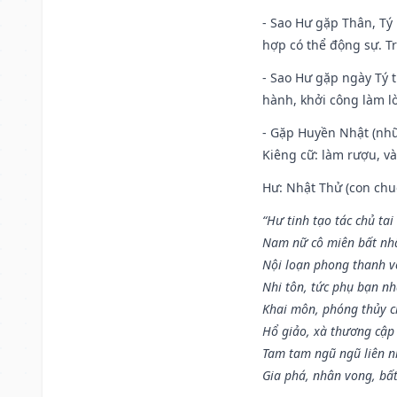
- Sao Hư gặp Thân, Tý 
hợp có thể động sự. Tr
- Sao Hư gặp ngày Tý t
hành, khởi công làm lò
- Gặp Huyền Nhật (nhữ
Kiêng cữ: làm rượu, v
Hư: Nhật Thử (con chuộ
“Hư tinh tạo tác chủ tai
Nam nữ cô miên bất nhấ
Nội loạn phong thanh vô 
Nhi tôn, tức phụ bạn n
Khai môn, phóng thủy ch
Hổ giảo, xà thương cập 
Tam tam ngũ ngũ liên n
Gia phá, nhân vong, bấ