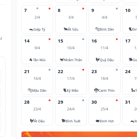
⭐
7
8
9
10
2/4
3/4
4/4
🐀
🐂
🐅
🐈
Giáp Tý
Ất Sửu
Bính Dần
Đi
ều
14
15
16
17
9/4
10/4
11/4
1
🐐
🐒
🐓
🐕
Tân Mùi
Nhâm Thân
Quý Dậu
Gi
21
22
23
24
16/4
17/4
18/4
1
🐅
🐈
🐉
🐍
Mậu Dần
Kỷ Mão
Canh Thìn
T
28
29
30
31
23/4
24/4
25/4
2
🐓
🐕
🐖
🐀
Ất Dậu
Bính Tuất
Đinh Hợi
M