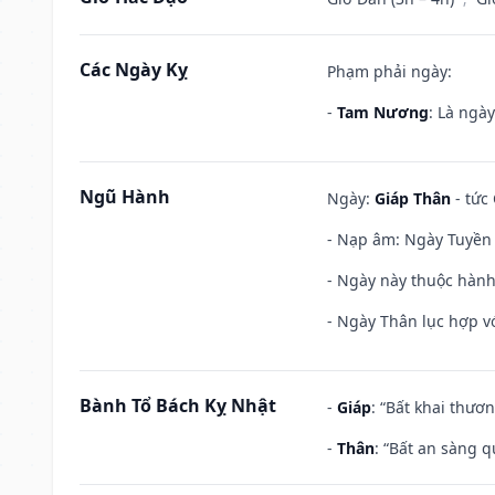
Các Ngày Kỵ
Phạm phải ngày:
-
Tam Nương
: Là ngà
Ngũ Hành
Ngày:
Giáp Thân
- tức
- Nạp âm: Ngày Tuyền 
- Ngày này thuộc hành
- Ngày Thân lục hợp vớ
Bành Tổ Bách Kỵ Nhật
-
Giáp
: “Bất khai thươ
-
Thân
: “Bất an sàng 