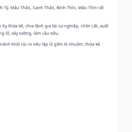
anh Tý, Mậu Thân, Canh Thân, Bính Thìn, Mậu Thìn rất
 Kỵ thừa kế, chia lãnh gia tài sự nghiệp, chôn cất, xuất
g lỗ, xây tường, làm cầu tiêu.
 tránh khỏi rủi ro nếu lập lò gốm lò nhuộm, thừa kế.