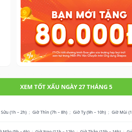
XEM TỐT XẤU NGÀY 27 THÁNG 5
 Sửu (1h – 2h)
;
Giờ Thìn (7h – 8h)
;
Giờ Tỵ (9h – 10h)
;
Giờ Mùi (
ờ Mão (5h – 6h)
;
Giờ Ngọ (11h – 12h)
;
Giờ Thân (15h – 16h)
;
Gi