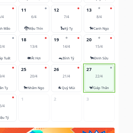
⭐
11
12
13
5/4
6/4
7/4
8/4
🐉
🐍
🐎
nh Mão
Mậu Thìn
Kỷ Tỵ
Canh Ngọ
⭐
⭐
18
19
20
2/4
13/4
14/4
15/4
🐖
🐀
🐂
áp Tuất
Ất Hợi
Bính Tý
Đinh Sửu
25
26
27
9/4
20/4
21/4
22/4
🐎
🐐
🐒
ân Tỵ
Nhâm Ngọ
Quý Mùi
Giáp Thân
1
2
3
6/4
ậu Tý