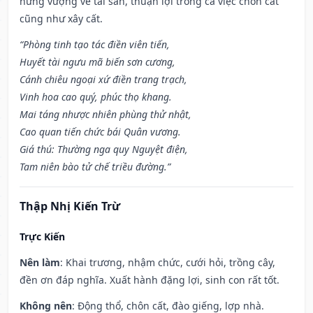
hưng vượng về tài sản, thuận lợi trong cả việc chôn cất
cũng như xây cất.
“Phòng tinh tạo tác điền viên tiến,
Huyết tài ngưu mã biến sơn cương,
Cánh chiêu ngoại xứ điền trang trạch,
Vinh hoa cao quý, phúc thọ khang.
Mai táng nhược nhiên phùng thử nhật,
Cao quan tiến chức bái Quân vương.
Giá thú: Thường nga quy Nguyệt điện,
Tam niên bào tử chế triều đường.”
Thập Nhị Kiến Trừ
Trực Kiến
Nên làm
: Khai trương, nhậm chức, cưới hỏi, trồng cây,
đền ơn đáp nghĩa. Xuất hành đặng lợi, sinh con rất tốt.
Không nên
: Động thổ, chôn cất, đào giếng, lợp nhà.