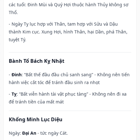
các tuổi: Đinh Mùi và Quý Hợi thuộc hành Thủy không sợ
Thổ.
- Ngày Tỵ lục hợp với Thân, tam hợp với Sửu và Dậu
thành Kim cục. Xung Hợi, hình Thân, hại Dần, phá Thân,
tuyệt Tý.
Bành Tổ Bách Kỵ Nhật
-
Đinh
: “Bất thế đầu đầu chủ sanh sang” - Không nên tiến
hành việc cắt tóc để tránh đầu sinh ra nhọt
-
Tỵ
: “Bất viễn hành tài vật phục tàng” - Không nên đi xa
để tránh tiền của mất mát
Khổng Minh Lục Diệu
Ngày:
Đại An
- tức ngày Cát.