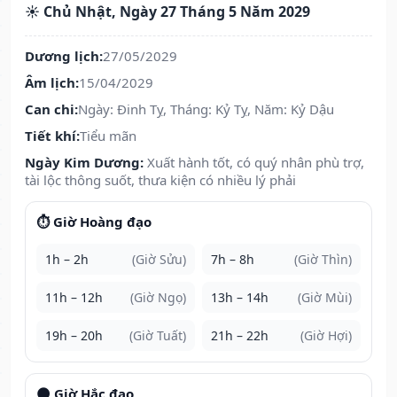
☀️ Chủ Nhật, Ngày 27 Tháng 5 Năm 2029
Dương lịch:
27/05/2029
Âm lịch:
15/04/2029
Can chi:
Ngày: Đinh Tỵ, Tháng: Kỷ Tỵ, Năm: Kỷ Dậu
Tiết khí:
Tiểu mãn
Ngày Kim Dương:
Xuất hành tốt, có quý nhân phù trợ,
tài lộc thông suốt, thưa kiện có nhiều lý phải
⏱️ Giờ Hoàng đạo
1h – 2h
(Giờ Sửu)
7h – 8h
(Giờ Thìn)
11h – 12h
(Giờ Ngọ)
13h – 14h
(Giờ Mùi)
19h – 20h
(Giờ Tuất)
21h – 22h
(Giờ Hợi)
🌑 Giờ Hắc đạo