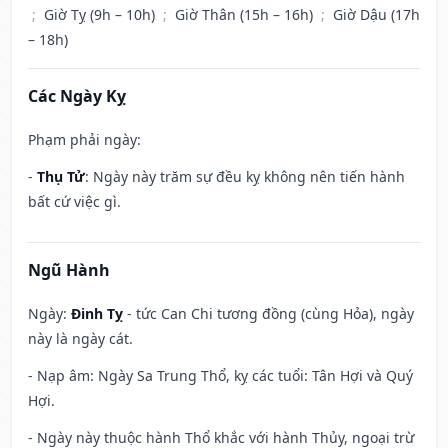
;
Giờ Tỵ (9h – 10h)
;
Giờ Thân (15h – 16h)
;
Giờ Dậu (17h
– 18h)
Các Ngày Kỵ
Phạm phải ngày:
-
Thụ Tử
: Ngày này trăm sự đều kỵ không nên tiến hành
bất cứ việc gì.
Ngũ Hành
Ngày:
Đinh Tỵ
- tức Can Chi tương đồng (cùng Hỏa), ngày
này là ngày cát.
- Nạp âm: Ngày Sa Trung Thổ, kỵ các tuổi: Tân Hợi và Quý
Hợi.
- Ngày này thuộc hành Thổ khắc với hành Thủy, ngoại trừ