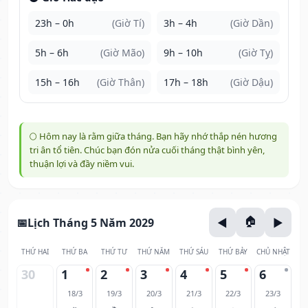
23h – 0h
(Giờ Tí)
3h – 4h
(Giờ Dần)
5h – 6h
(Giờ Mão)
9h – 10h
(Giờ Tỵ)
15h – 16h
(Giờ Thân)
17h – 18h
(Giờ Dậu)
🌕 Hôm nay là rằm giữa tháng. Bạn hãy nhớ thắp nén hương
tri ân tổ tiên. Chúc bạn đón nửa cuối tháng thật bình yên,
thuận lợi và đầy niềm vui.
Lịch Tháng 5 Năm 2029
THỨ HAI
THỨ BA
THỨ TƯ
THỨ NĂM
THỨ SÁU
THỨ BẢY
CHỦ NHẬT
30
1
2
3
4
5
6
18/3
19/3
20/3
21/3
22/3
23/3