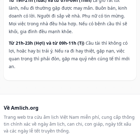
Từ 19h-21h (Tuất) và từ 07h-09h (Thìn)
Là giờ rất tốt
lành, nếu đi thường gặp được may mắn. Buôn bán, kinh
doanh có lời. Người đi sắp về nhà. Phụ nữ có tin mừng.
Mọi việc trong nhà đều hòa hợp. Nếu có bệnh cầu thì sẽ
khỏi, gia đình đều mạnh khỏe.
Từ 21h-23h (Hợi) và từ 09h-11h (Tị)
Cầu tài thì không có
lợi, hoặc hay bị trái ý. Nếu ra đi hay thiệt, gặp nạn, việc
quan trọng thì phải đòn, gặp ma quỷ nên cúng tế thì mới
an.
Về Amlich.org
Trang web tra cứu âm lịch Việt Nam miễn phí, cung cấp thông
tin chính xác về ngày âm lịch, can chi, con giáp, ngày tốt xấu
và các ngày lễ tết truyền thống.