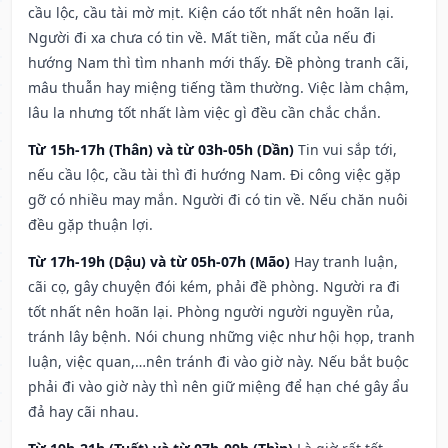
cầu lộc, cầu tài mờ mịt. Kiện cáo tốt nhất nên hoãn lại.
Người đi xa chưa có tin về. Mất tiền, mất của nếu đi
hướng Nam thì tìm nhanh mới thấy. Đề phòng tranh cãi,
mâu thuẫn hay miệng tiếng tầm thường. Việc làm chậm,
lâu la nhưng tốt nhất làm việc gì đều cần chắc chắn.
Từ 15h-17h (Thân) và từ 03h-05h (Dần)
Tin vui sắp tới,
nếu cầu lộc, cầu tài thì đi hướng Nam. Đi công việc gặp
gỡ có nhiều may mắn. Người đi có tin về. Nếu chăn nuôi
đều gặp thuận lợi.
Từ 17h-19h (Dậu) và từ 05h-07h (Mão)
Hay tranh luận,
cãi cọ, gây chuyện đói kém, phải đề phòng. Người ra đi
tốt nhất nên hoãn lại. Phòng người người nguyền rủa,
tránh lây bệnh. Nói chung những việc như hội họp, tranh
luận, việc quan,…nên tránh đi vào giờ này. Nếu bắt buộc
phải đi vào giờ này thì nên giữ miệng để hạn ché gây ẩu
đả hay cãi nhau.