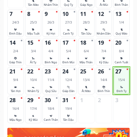
🐈
🐉
🐍
🐎
🐐
🐒
Tân Mão
Nhâm Thìn
Quý Tỵ
Giáp Ngọ
Ất Mùi
Bính Thân
7
8
9
10
11
12
13
24/3
25/3
26/3
27/3
28/3
29/3
1/4
🐓
🐕
🐖
🐀
🐂
🐅
🐈
Đinh Dậu
Mậu Tuất
Kỷ Hợi
Canh Tý
Tân Sửu
Nhâm Dần
Quý Mão
14
15
16
17
18
19
20
2/4
3/4
4/4
5/4
6/4
7/4
8/4
🐉
🐍
🐎
🐐
🐒
🐓
🐕
Giáp Thìn
Ất Tỵ
Bính Ngọ
Đinh Mùi
Mậu Thân
Kỷ Dậu
Canh Tuất
21
22
23
24
25
26
27
9/4
10/4
11/4
12/4
13/4
14/4
15/4
🐖
🐀
🐂
🐅
🐈
🐉
🐍
Tân Hợi
Nhâm Tý
Quý Sửu
Giáp Dần
Ất Mão
Bính Thìn
Đinh Tỵ
28
29
30
31
1
2
3
16/4
17/4
18/4
19/4
🐎
🐐
🐒
🐓
Mậu Ngọ
Kỷ Mùi
Canh Thân
Tân Dậu