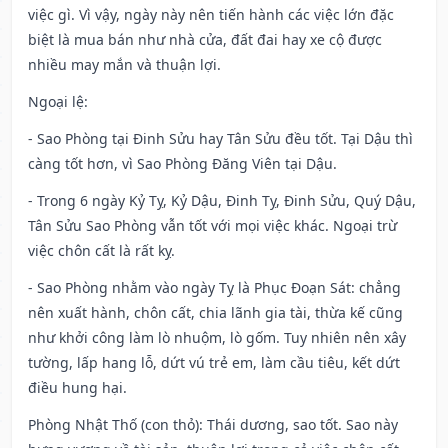
việc gì. Vì vậy, ngày này nên tiến hành các việc lớn đặc
biệt là mua bán như nhà cửa, đất đai hay xe cộ được
nhiều may mắn và thuận lợi.
Ngoại lệ
:
- Sao Phòng tại Đinh Sửu hay Tân Sửu đều tốt. Tại Dậu thì
càng tốt hơn, vì Sao Phòng Đăng Viên tại Dậu.
- Trong 6 ngày Kỷ Tỵ, Kỷ Dậu, Đinh Tỵ, Đinh Sửu, Quý Dậu,
Tân Sửu Sao Phòng vẫn tốt với mọi việc khác. Ngoại trừ
việc chôn cất là rất kỵ.
- Sao Phòng nhằm vào ngày Tỵ là Phục Đoạn Sát: chẳng
nên xuất hành, chôn cất, chia lãnh gia tài, thừa kế cũng
như khởi công làm lò nhuộm, lò gốm. Tuy nhiên nên xây
tường, lấp hang lỗ, dứt vú trẻ em, làm cầu tiêu, kết dứt
điều hung hại.
Phòng Nhật Thố (con thỏ): Thái dương, sao tốt. Sao này