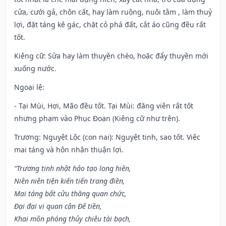
cửa, cưới gả, chôn cất, hay làm ruộng, nuôi tằm , làm thuỷ
lợi, đặt táng kê gác, chặt cỏ phá đất, cắt áo cũng đều rất
tốt.
Kiêng cữ
: Sửa hay làm thuyền chèo, hoặc đẩy thuyền mới
xuống nước.
Ngoại lệ
:
- Tại Mùi, Hợi, Mão đều tốt. Tại Mùi: đăng viên rất tốt
nhưng phạm vào Phục Đoạn (Kiêng cữ như trên).
Trương: Nguyệt Lộc (con nai): Nguyệt tinh, sao tốt. Việc
mai táng và hôn nhân thuận lợi.
“Trương tinh nhật hảo tạo long hiên,
Niên niên tiện kiến tiến trang điền,
Mai táng bất cửu thăng quan chức,
Đại đại vi quan cận Đế tiền,
Khai môn phóng thủy chiêu tài bạch,