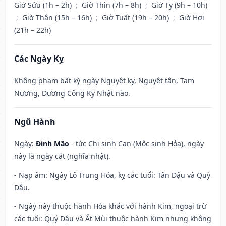
Giờ Sửu (1h – 2h)
;
Giờ Thìn (7h – 8h)
;
Giờ Tỵ (9h – 10h)
;
Giờ Thân (15h – 16h)
;
Giờ Tuất (19h – 20h)
;
Giờ Hợi
(21h – 22h)
Các Ngày Kỵ
Không phạm bất kỳ ngày Nguyệt kỵ, Nguyệt tận, Tam
Nương, Dương Công Kỵ Nhật nào.
Ngũ Hành
Ngày:
Đinh Mão
- tức Chi sinh Can (Mộc sinh Hỏa), ngày
này là ngày cát (nghĩa nhật).
- Nạp âm: Ngày Lô Trung Hỏa, kỵ các tuổi: Tân Dậu và Quý
Dậu.
- Ngày này thuộc hành Hỏa khắc với hành Kim, ngoại trừ
các tuổi: Quý Dậu và Ất Mùi thuộc hành Kim nhưng không