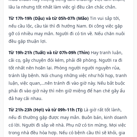
lâu la nhưng tốt nhất làm việc gì đều cần chắc chắn.
Từ 17h-19h (Dậu) và từ 05h-07h (Mão)
Tin vui sắp tới,
nếu cầu lộc, cầu tài thì đi hướng Nam. Đi công việc gặp
gỡ có nhiều may mắn. Người đi có tin về. Nếu chăn nuôi
đều gặp thuận lợi.
Từ 19h-21h (Tuất) và từ 07h-09h (Thìn)
Hay tranh luận,
cãi cọ, gây chuyện đói kém, phải đề phòng. Người ra đi
tốt nhất nên hoãn lại. Phòng người người nguyền rủa,
tránh lây bệnh. Nói chung những việc như hội họp, tranh
luận, việc quan,…nên tránh đi vào giờ này. Nếu bắt buộc
phải đi vào giờ này thì nên giữ miệng để hạn ché gây ẩu
đả hay cãi nhau.
Từ 21h-23h (Hợi) và từ 09h-11h (Tị)
Là giờ rất tốt lành,
nếu đi thường gặp được may mắn. Buôn bán, kinh doanh
có lời. Người đi sắp về nhà. Phụ nữ có tin mừng. Mọi việc
trong nhà đều hòa hợp. Nếu có bệnh cầu thì sẽ khỏi, gia