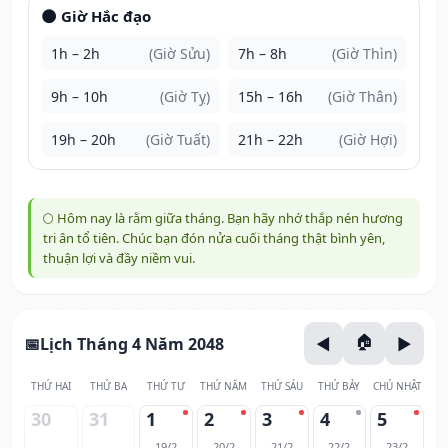
🌑 Giờ Hắc đạo
1h – 2h
(Giờ Sửu)
7h – 8h
(Giờ Thìn)
9h – 10h
(Giờ Tỵ)
15h – 16h
(Giờ Thân)
19h – 20h
(Giờ Tuất)
21h – 22h
(Giờ Hợi)
🌕 Hôm nay là rằm giữa tháng. Bạn hãy nhớ thắp nén hương
tri ân tổ tiên. Chúc bạn đón nửa cuối tháng thật bình yên,
thuận lợi và đầy niềm vui.
Lịch Tháng 4 Năm 2048
THỨ HAI
THỨ BA
THỨ TƯ
THỨ NĂM
THỨ SÁU
THỨ BẢY
CHỦ NHẬT
30
31
1
2
3
4
5
19/2
20/2
21/2
22/2
23/2