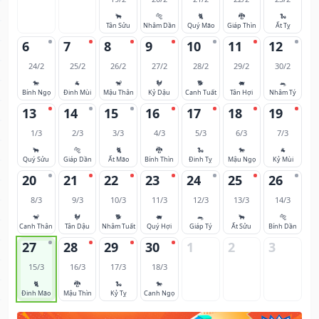
🐂
🐅
🐈
🐉
🐍
Tân Sửu
Nhâm Dần
Quý Mão
Giáp Thìn
Ất Tỵ
6
7
8
9
10
11
12
24/2
25/2
26/2
27/2
28/2
29/2
30/2
🐎
🐐
🐒
🐓
🐕
🐖
🐀
Bính Ngọ
Đinh Mùi
Mậu Thân
Kỷ Dậu
Canh Tuất
Tân Hợi
Nhâm Tý
13
14
15
16
17
18
19
1/3
2/3
3/3
4/3
5/3
6/3
7/3
🐂
🐅
🐈
🐉
🐍
🐎
🐐
Quý Sửu
Giáp Dần
Ất Mão
Bính Thìn
Đinh Tỵ
Mậu Ngọ
Kỷ Mùi
20
21
22
23
24
25
26
8/3
9/3
10/3
11/3
12/3
13/3
14/3
🐒
🐓
🐕
🐖
🐀
🐂
🐅
Canh Thân
Tân Dậu
Nhâm Tuất
Quý Hợi
Giáp Tý
Ất Sửu
Bính Dần
27
28
29
30
1
2
3
15/3
16/3
17/3
18/3
🐈
🐉
🐍
🐎
Đinh Mão
Mậu Thìn
Kỷ Tỵ
Canh Ngọ