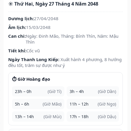
☀️ Thứ Hai, Ngày 27 Tháng 4 Năm 2048
Dương lịch:
27/04/2048
Âm lịch:
15/03/2048
Can chi:
Ngày: Đinh Mão, Tháng: Bính Thìn, Năm: Mậu
Thìn
Tiết khí:
Cốc vũ
Ngày Thanh Long Kiếp:
Xuất hành 4 phương, 8 hướng
đều tốt, trăm sự được như ý
⏱️ Giờ Hoàng đạo
23h – 0h
(Giờ Tí)
3h – 4h
(Giờ Dần)
5h – 6h
(Giờ Mão)
11h – 12h
(Giờ Ngọ)
13h – 14h
(Giờ Mùi)
17h – 18h
(Giờ Dậu)