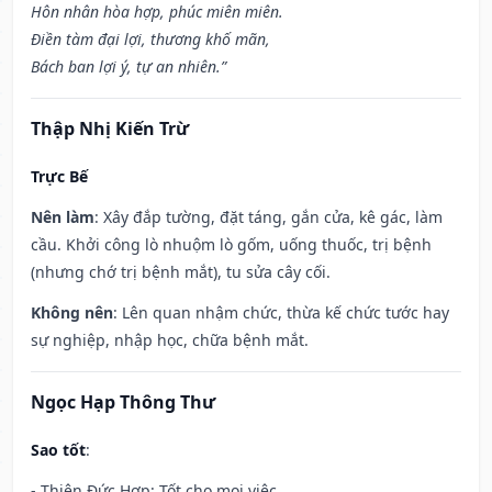
Hôn nhân hòa hợp, phúc miên miên.
Điền tàm đại lợi, thương khố mãn,
Bách ban lợi ý, tự an nhiên.”
Thập Nhị Kiến Trừ
Trực Bế
Nên làm
: Xây đắp tường, đặt táng, gắn cửa, kê gác, làm
cầu. Khởi công lò nhuộm lò gốm, uống thuốc, trị bệnh
(nhưng chớ trị bệnh mắt), tu sửa cây cối.
Không nên
: Lên quan nhậm chức, thừa kế chức tước hay
sự nghiệp, nhập học, chữa bệnh mắt.
Ngọc Hạp Thông Thư
Sao tốt
:
- Thiên Đức Hợp: Tốt cho mọi việc.