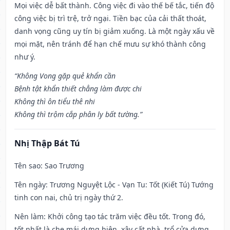
Mọi việc dễ bất thành. Công việc đi vào thế bế tắc, tiến độ
công việc bị trì trệ, trở ngại. Tiền bạc của cải thất thoát,
danh vọng cũng uy tín bị giảm xuống. Là một ngày xấu về
mọi mặt, nên tránh để hạn chế mưu sự khó thành công
như ý.
“Không Vong gặp quẻ khẩn cần
Bệnh tật khẩn thiết chẳng làm được chi
Không thì ôn tiểu thê nhi
Không thì trộm cắp phân ly bất tường.”
Nhị Thập Bát Tú
Tên sao
: Sao Trương
Tên ngày
: Trương Nguyệt Lộc - Vạn Tu: Tốt (Kiết Tú) Tướng
tinh con nai, chủ trị ngày thứ 2.
Nên làm
: Khởi công tạo tác trăm việc đều tốt. Trong đó,
tốt nhất là che mái dựng hiên, xây cất nhà, trổ cửa dựng