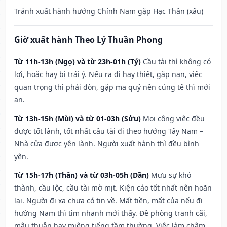
Tránh xuất hành hướng Chính Nam gặp Hạc Thần (xấu)
Giờ xuất hành Theo Lý Thuần Phong
Từ 11h-13h (Ngọ) và từ 23h-01h (Tý)
Cầu tài thì không có
lợi, hoặc hay bị trái ý. Nếu ra đi hay thiệt, gặp nạn, việc
quan trọng thì phải đòn, gặp ma quỷ nên cúng tế thì mới
an.
Từ 13h-15h (Mùi) và từ 01-03h (Sửu)
Mọi công việc đều
được tốt lành, tốt nhất cầu tài đi theo hướng Tây Nam –
Nhà cửa được yên lành. Người xuất hành thì đều bình
yên.
Từ 15h-17h (Thân) và từ 03h-05h (Dần)
Mưu sự khó
thành, cầu lộc, cầu tài mờ mịt. Kiện cáo tốt nhất nên hoãn
lại. Người đi xa chưa có tin về. Mất tiền, mất của nếu đi
hướng Nam thì tìm nhanh mới thấy. Đề phòng tranh cãi,
mâu thuẫn hay miệng tiếng tầm thường. Việc làm chậm,