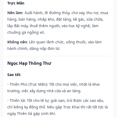
Trực Mãn
Nên làm
: Xuất hành, đi đường thủy, cho vay, thu nợ, mua
hàng, bán hàng, nhập kho, đặt táng, kê gác, sửa chữa,
lắp đặt máy, thuê thêm người, vào học kỹ nghệ, làm
chuồng gà ngỗng vịt.
Không nên
: Lên quan lãnh chức, uống thuốc, vào làm
hành chính, dâng nộp đơn từ.
Ngọc Hạp Thông Thư
Sao tốt
:
- Thiên Phú (Trực Mãn): Tốt cho mọi việc, nhất là khai
trương, việc xây dựng nhà cửa và an táng.
- Thiên Xá: Tốt cho tế tự, giải oan, trừ được các sao xấu,
chỉ kiêng kỵ động thổ. Nếu gặp Trực Khai thì rất tốt tức là
ngày Thiên Xá gặp sinh khí.