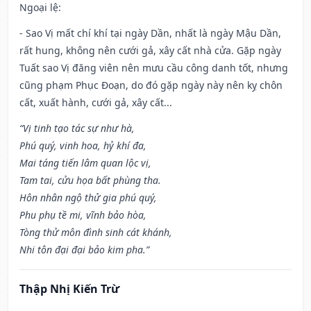
Ngoại lệ
:
- Sao Vị mất chí khí tại ngày Dần, nhất là ngày Mậu Dần,
rất hung, không nên cưới gả, xây cất nhà cửa. Gặp ngày
Tuất sao Vị đăng viên nên mưu cầu công danh tốt, nhưng
cũng phạm Phục Đoạn, do đó gặp ngày này nên kỵ chôn
cất, xuất hành, cưới gả, xây cất...
“Vị tinh tạo tác sự như hà,
Phú quý, vinh hoa, hỷ khí đa,
Mai táng tiến lâm quan lộc vị,
Tam tai, cửu họa bất phùng tha.
Hôn nhân ngộ thử gia phú quý,
Phu phụ tề mi, vĩnh bảo hòa,
Tòng thử môn đình sinh cát khánh,
Nhi tôn đại đại bảo kim pha.”
Thập Nhị Kiến Trừ