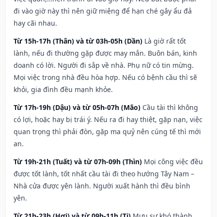
đi vào giờ này thì nên giữ miệng để hạn ché gây ẩu đả
hay cãi nhau.
Từ 15h-17h (Thân) và từ 03h-05h (Dần)
Là giờ rất tốt
lành, nếu đi thường gặp được may mắn. Buôn bán, kinh
doanh có lời. Người đi sắp về nhà. Phụ nữ có tin mừng.
Mọi việc trong nhà đều hòa hợp. Nếu có bệnh cầu thì sẽ
khỏi, gia đình đều mạnh khỏe.
Từ 17h-19h (Dậu) và từ 05h-07h (Mão)
Cầu tài thì không
có lợi, hoặc hay bị trái ý. Nếu ra đi hay thiệt, gặp nạn, việc
quan trọng thì phải đòn, gặp ma quỷ nên cúng tế thì mới
an.
Từ 19h-21h (Tuất) và từ 07h-09h (Thìn)
Mọi công việc đều
được tốt lành, tốt nhất cầu tài đi theo hướng Tây Nam –
Nhà cửa được yên lành. Người xuất hành thì đều bình
yên.
Từ 21h-23h (Hợi) và từ 09h-11h (Tị)
Mưu sự khó thành,