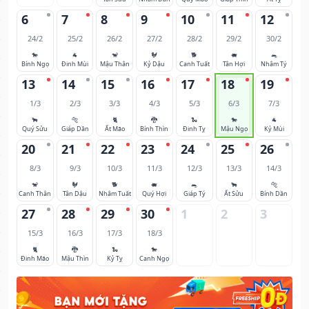
6
7
8
9
10
11
12
24/2
25/2
26/2
27/2
28/2
29/2
30/2
🐎
🐐
🐒
🐓
🐕
🐖
🐀
Bính Ngọ
Đinh Mùi
Mậu Thân
Kỷ Dậu
Canh Tuất
Tân Hợi
Nhâm Tý
13
14
15
16
17
18
19
1/3
2/3
3/3
4/3
5/3
6/3
7/3
🐂
🐅
🐈
🐉
🐍
🐎
🐐
Quý Sửu
Giáp Dần
Ất Mão
Bính Thìn
Đinh Tỵ
Mậu Ngọ
Kỷ Mùi
20
21
22
23
24
25
26
8/3
9/3
10/3
11/3
12/3
13/3
14/3
🐒
🐓
🐕
🐖
🐀
🐂
🐅
Canh Thân
Tân Dậu
Nhâm Tuất
Quý Hợi
Giáp Tý
Ất Sửu
Bính Dần
27
28
29
30
1
2
3
15/3
16/3
17/3
18/3
🐈
🐉
🐍
🐎
Đinh Mão
Mậu Thìn
Kỷ Tỵ
Canh Ngọ