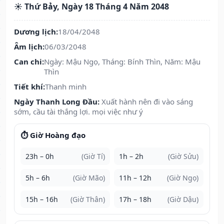
☀️ Thứ Bảy, Ngày 18 Tháng 4 Năm 2048
Dương lịch:
18/04/2048
Âm lịch:
06/03/2048
Can chi:
Ngày: Mậu Ngọ, Tháng: Bính Thìn, Năm: Mậu
Thìn
Tiết khí:
Thanh minh
Ngày Thanh Long Đầu:
Xuất hành nên đi vào sáng
sớm, cầu tài thắng lợi. mọi việc như ý
⏱️ Giờ Hoàng đạo
23h – 0h
(Giờ Tí)
1h – 2h
(Giờ Sửu)
5h – 6h
(Giờ Mão)
11h – 12h
(Giờ Ngọ)
15h – 16h
(Giờ Thân)
17h – 18h
(Giờ Dậu)