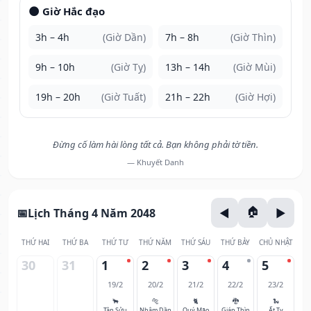
🌑 Giờ Hắc đạo
3h – 4h
(Giờ Dần)
7h – 8h
(Giờ Thìn)
9h – 10h
(Giờ Tỵ)
13h – 14h
(Giờ Mùi)
19h – 20h
(Giờ Tuất)
21h – 22h
(Giờ Hợi)
Đừng cố làm hài lòng tất cả. Bạn không phải tờ tiền.
— Khuyết Danh
Lịch Tháng 4 Năm 2048
THỨ HAI
THỨ BA
THỨ TƯ
THỨ NĂM
THỨ SÁU
THỨ BẢY
CHỦ NHẬT
30
31
1
2
3
4
5
19/2
20/2
21/2
22/2
23/2
🐂
🐅
🐈
🐉
🐍
Tân Sửu
Nhâm Dần
Quý Mão
Giáp Thìn
Ất Tỵ