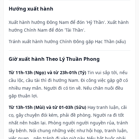
Hướng xuất hành
Xuất hành hướng Đông Nam để đón 'Hỷ Thần'. Xuất hành
hướng Chính Nam để đón 'Tài Thần'.
Tránh xuất hành hướng Chính Đông gặp Hạc Thần (xấu)
Giờ xuất hành Theo Lý Thuần Phong
Từ 11h-13h (Ngọ) và từ 23h-01h (Tý)
Tin vui sắp tới, nếu
cầu lộc, cầu tài thì đi hướng Nam. Đi công việc gặp gỡ có
nhiều may mắn. Người đi có tin về. Nếu chăn nuôi đều
gặp thuận lợi.
Từ 13h-15h (Mùi) và từ 01-03h (Sửu)
Hay tranh luận, cãi
cọ, gây chuyện đói kém, phải đề phòng. Người ra đi tốt
nhất nên hoãn lại. Phòng người người nguyền rủa, tránh
lây bệnh. Nói chung những việc như hội họp, tranh luận,
việc quan,…nên tránh đi vào giờ này. Nếu bắt buộc phải