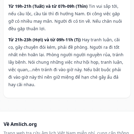
Từ 19h-21h (Tuất) và từ 07h-09h (Thìn)
Tin vui sắp tới,
nếu cầu lộc, cầu tài thì đi hướng Nam. Đi công việc gặp
gỡ có nhiều may mắn. Người đi có tin về. Nếu chăn nuôi
đều gặp thuận lợi.
Từ 21h-23h (Hợi) và từ 09h-11h (Tị)
Hay tranh luận, cãi
cọ, gây chuyện đói kém, phải đề phòng. Người ra đi tốt
nhất nên hoãn lại. Phòng người người nguyền rủa, tránh
lây bệnh. Nói chung những việc như hội họp, tranh luận,
việc quan,…nên tránh đi vào giờ này. Nếu bắt buộc phải
đi vào giờ này thì nên giữ miệng để hạn ché gây ẩu đả
hay cãi nhau.
Về Amlich.org
Trang web tra cứu âm lịch Việt Nam miễn phí, cung cấp thông