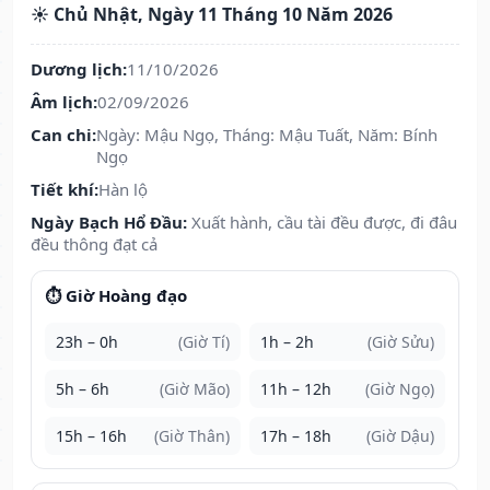
☀️ Chủ Nhật, Ngày 11 Tháng 10 Năm 2026
Dương lịch:
11/10/2026
Âm lịch:
02/09/2026
Can chi:
Ngày: Mậu Ngọ, Tháng: Mậu Tuất, Năm: Bính
Ngọ
Tiết khí:
Hàn lộ
Ngày Bạch Hổ Đầu:
Xuất hành, cầu tài đều được, đi đâu
đều thông đạt cả
⏱️ Giờ Hoàng đạo
23h – 0h
(Giờ Tí)
1h – 2h
(Giờ Sửu)
5h – 6h
(Giờ Mão)
11h – 12h
(Giờ Ngọ)
15h – 16h
(Giờ Thân)
17h – 18h
(Giờ Dậu)