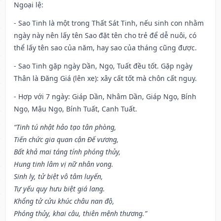
Ngoại lệ
:
- Sao Tinh là một trong Thất Sát Tinh, nếu sinh con nhằm
ngày này nên lấy tên Sao đặt tên cho trẻ để dễ nuôi, có
thể lấy tên sao của năm, hay sao của tháng cũng được.
- Sao Tinh gặp ngày Dần, Ngọ, Tuất đều tốt. Gặp ngày
Thân là Đăng Giá (lên xe): xây cất tốt mà chôn cất nguy.
- Hợp với 7 ngày: Giáp Dần, Nhâm Dần, Giáp Ngọ, Bính
Ngọ, Mậu Ngọ, Bính Tuất, Canh Tuất.
“Tinh tú nhật hảo tạo tân phòng,
Tiến chức gia quan cận Đế vương,
Bất khả mai táng tính phóng thủy,
Hung tinh lâm vị nữ nhân vong.
Sinh ly, tử biệt vô tâm luyến,
Tự yếu quy hưu biệt giá lang.
Khổng tử cửu khúc châu nan độ,
Phóng thủy, khai câu, thiên mệnh thương.”