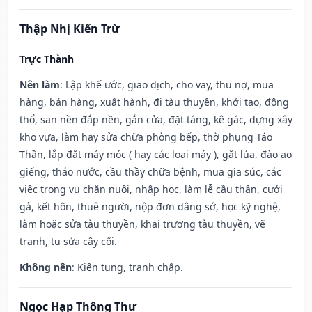
Thập Nhị Kiến Trừ
Trực Thành
Nên làm
: Lập khế ước, giao dịch, cho vay, thu nợ, mua
hàng, bán hàng, xuất hành, đi tàu thuyền, khởi tạo, động
thổ, san nền đắp nền, gắn cửa, đặt táng, kê gác, dựng xây
kho vựa, làm hay sửa chữa phòng bếp, thờ phụng Táo
Thần, lắp đặt máy móc ( hay các loại máy ), gặt lúa, đào ao
giếng, tháo nước, cầu thầy chữa bệnh, mua gia súc, các
việc trong vụ chăn nuôi, nhập học, làm lễ cầu thân, cưới
gả, kết hôn, thuê người, nộp đơn dâng sớ, học kỹ nghệ,
làm hoặc sửa tàu thuyền, khai trương tàu thuyền, vẽ
tranh, tu sửa cây cối.
Không nên
: Kiện tụng, tranh chấp.
Ngọc Hạp Thông Thư