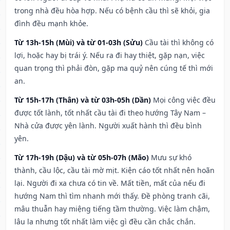
trong nhà đều hòa hợp. Nếu có bệnh cầu thì sẽ khỏi, gia
đình đều mạnh khỏe.
Từ 13h-15h (Mùi) và từ 01-03h (Sửu)
Cầu tài thì không có
lợi, hoặc hay bị trái ý. Nếu ra đi hay thiệt, gặp nạn, việc
quan trọng thì phải đòn, gặp ma quỷ nên cúng tế thì mới
an.
Từ 15h-17h (Thân) và từ 03h-05h (Dần)
Mọi công việc đều
được tốt lành, tốt nhất cầu tài đi theo hướng Tây Nam –
Nhà cửa được yên lành. Người xuất hành thì đều bình
yên.
Từ 17h-19h (Dậu) và từ 05h-07h (Mão)
Mưu sự khó
thành, cầu lộc, cầu tài mờ mịt. Kiện cáo tốt nhất nên hoãn
lại. Người đi xa chưa có tin về. Mất tiền, mất của nếu đi
hướng Nam thì tìm nhanh mới thấy. Đề phòng tranh cãi,
mâu thuẫn hay miệng tiếng tầm thường. Việc làm chậm,
lâu la nhưng tốt nhất làm việc gì đều cần chắc chắn.