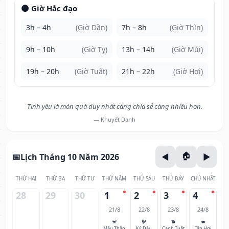
🌑 Giờ Hắc đạo
3h – 4h
(Giờ Dần)
7h – 8h
(Giờ Thìn)
9h – 10h
(Giờ Tỵ)
13h – 14h
(Giờ Mùi)
19h – 20h
(Giờ Tuất)
21h – 22h
(Giờ Hợi)
Tình yêu là món quà duy nhất càng chia sẻ càng nhiều hơn.
— Khuyết Danh
Lịch Tháng 10 Năm 2026
THỨ HAI
THỨ BA
THỨ TƯ
THỨ NĂM
THỨ SÁU
THỨ BẢY
CHỦ NHẬT
28
29
30
1
2
3
4
21/8
22/8
23/8
24/8
🐒
🐓
🐕
🐖
Mậu Thân
Kỷ Dậu
Canh Tuất
Tân Hợi