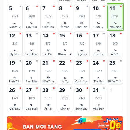
5
6
7
8
9
10
11
25/8
26/8
27/8
28/8
29/8
1/9
2/9
🐀
🐂
🐅
🐈
🐉
🐍
🐎
Nhâm Tý
Quý Sửu
Giáp Dần
Ất Mão
Bính Thìn
Đinh Tỵ
Mậu Ngọ
12
13
14
15
16
17
18
3/9
4/9
5/9
6/9
7/9
8/9
9/9
🐐
🐒
🐓
🐕
🐖
🐀
🐂
Kỷ Mùi
Canh Thân
Tân Dậu
Nhâm Tuất
Quý Hợi
Giáp Tý
Ất Sửu
19
20
21
22
23
24
25
10/9
11/9
12/9
13/9
14/9
15/9
16/9
🐅
🐈
🐉
🐍
🐎
🐐
🐒
Bính Dần
Đinh Mão
Mậu Thìn
Kỷ Tỵ
Canh Ngọ
Tân Mùi
Nhâm Thân
26
27
28
29
30
31
1
17/9
18/9
19/9
20/9
21/9
22/9
🐓
🐕
🐖
🐀
🐂
🐅
Quý Dậu
Giáp Tuất
Ất Hợi
Bính Tý
Đinh Sửu
Mậu Dần