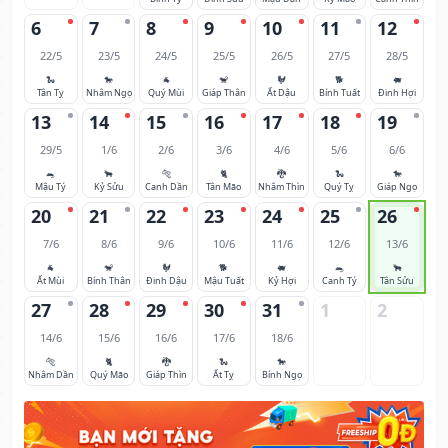
6
7
8
9
10
11
12
22/5
23/5
24/5
25/5
26/5
27/5
28/5
🐍
🐎
🐐
🐒
🐓
🐕
🐖
Tân Tỵ
Nhâm Ngọ
Quý Mùi
Giáp Thân
Ất Dậu
Bính Tuất
Đinh Hợi
13
14
15
16
17
18
19
29/5
1/6
2/6
3/6
4/6
5/6
6/6
🐀
🐂
🐅
🐈
🐉
🐍
🐎
Mậu Tý
Kỷ Sửu
Canh Dần
Tân Mão
Nhâm Thìn
Quý Tỵ
Giáp Ngọ
20
21
22
23
24
25
26
7/6
8/6
9/6
10/6
11/6
12/6
13/6
🐐
🐒
🐓
🐕
🐖
🐀
🐂
Ất Mùi
Bính Thân
Đinh Dậu
Mậu Tuất
Kỷ Hợi
Canh Tý
Tân Sửu
27
28
29
30
31
1
2
14/6
15/6
16/6
17/6
18/6
🐅
🐈
🐉
🐍
🐎
Nhâm Dần
Quý Mão
Giáp Thìn
Ất Tỵ
Bính Ngọ