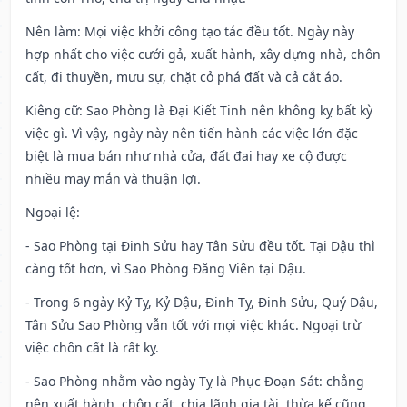
Nên làm
: Mọi việc khởi công tạo tác đều tốt. Ngày này
hợp nhất cho việc cưới gả, xuất hành, xây dựng nhà, chôn
cất, đi thuyền, mưu sự, chặt cỏ phá đất và cả cắt áo.
Kiêng cữ
: Sao Phòng là Đại Kiết Tinh nên không kỵ bất kỳ
việc gì. Vì vậy, ngày này nên tiến hành các việc lớn đặc
biệt là mua bán như nhà cửa, đất đai hay xe cộ được
nhiều may mắn và thuận lợi.
Ngoại lệ
:
- Sao Phòng tại Đinh Sửu hay Tân Sửu đều tốt. Tại Dậu thì
càng tốt hơn, vì Sao Phòng Đăng Viên tại Dậu.
- Trong 6 ngày Kỷ Tỵ, Kỷ Dậu, Đinh Tỵ, Đinh Sửu, Quý Dậu,
Tân Sửu Sao Phòng vẫn tốt với mọi việc khác. Ngoại trừ
việc chôn cất là rất kỵ.
- Sao Phòng nhằm vào ngày Tỵ là Phục Đoạn Sát: chẳng
nên xuất hành, chôn cất, chia lãnh gia tài, thừa kế cũng