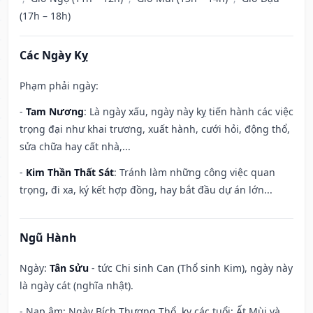
(17h – 18h)
Các Ngày Kỵ
Phạm phải ngày:
-
Tam Nương
: Là ngày xấu, ngày này kỵ tiến hành các việc
trọng đại như khai trương, xuất hành, cưới hỏi, động thổ,
sửa chữa hay cất nhà,...
-
Kim Thần Thất Sát
: Tránh làm những công việc quan
trọng, đi xa, ký kết hợp đồng, hay bắt đầu dự án lớn...
Ngũ Hành
Ngày:
Tân Sửu
- tức Chi sinh Can (Thổ sinh Kim), ngày này
là ngày cát (nghĩa nhật).
- Nạp âm: Ngày Bích Thượng Thổ, kỵ các tuổi: Ất Mùi và