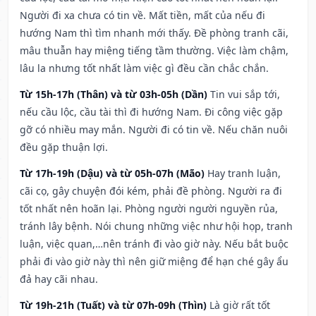
Người đi xa chưa có tin về. Mất tiền, mất của nếu đi
hướng Nam thì tìm nhanh mới thấy. Đề phòng tranh cãi,
mâu thuẫn hay miệng tiếng tầm thường. Việc làm chậm,
lâu la nhưng tốt nhất làm việc gì đều cần chắc chắn.
Từ 15h-17h (Thân) và từ 03h-05h (Dần)
Tin vui sắp tới,
nếu cầu lộc, cầu tài thì đi hướng Nam. Đi công việc gặp
gỡ có nhiều may mắn. Người đi có tin về. Nếu chăn nuôi
đều gặp thuận lợi.
Từ 17h-19h (Dậu) và từ 05h-07h (Mão)
Hay tranh luận,
cãi cọ, gây chuyện đói kém, phải đề phòng. Người ra đi
tốt nhất nên hoãn lại. Phòng người người nguyền rủa,
tránh lây bệnh. Nói chung những việc như hội họp, tranh
luận, việc quan,…nên tránh đi vào giờ này. Nếu bắt buộc
phải đi vào giờ này thì nên giữ miệng để hạn ché gây ẩu
đả hay cãi nhau.
Từ 19h-21h (Tuất) và từ 07h-09h (Thìn)
Là giờ rất tốt