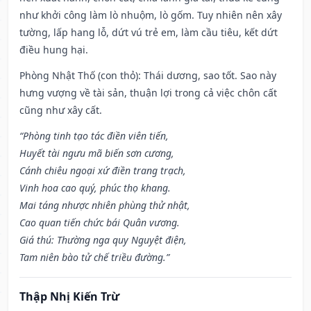
như khởi công làm lò nhuộm, lò gốm. Tuy nhiên nên xây
tường, lấp hang lỗ, dứt vú trẻ em, làm cầu tiêu, kết dứt
điều hung hại.
Phòng Nhật Thố (con thỏ): Thái dương, sao tốt. Sao này
hưng vượng về tài sản, thuận lợi trong cả việc chôn cất
cũng như xây cất.
“Phòng tinh tạo tác điền viên tiến,
Huyết tài ngưu mã biến sơn cương,
Cánh chiêu ngoại xứ điền trang trạch,
Vinh hoa cao quý, phúc thọ khang.
Mai táng nhược nhiên phùng thử nhật,
Cao quan tiến chức bái Quân vương.
Giá thú: Thường nga quy Nguyệt điện,
Tam niên bào tử chế triều đường.”
Thập Nhị Kiến Trừ