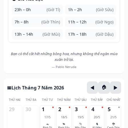
23h – 0h
(Giờ Tí)
1h – 2h
(Giờ Sửu)
7h – 8h
(Giờ Thìn)
11h – 12h
(Giờ Ngọ)
13h – 14h
(Giờ Mùi)
17h – 18h
(Giờ Dậu)
Bạn có thể cắt hết những bông hoa, nhưng không thể ngăn mùa
xuân trở lại.
— Pablo Neruda
Lịch Tháng 7 Năm 2026
THỨ HAI
THỨ BA
THỨ TƯ
THỨ NĂM
THỨ SÁU
THỨ BẢY
CHỦ NHẬT
29
30
1
2
3
4
5
17/5
18/5
19/5
20/5
21/5
🐀
🐂
🐅
🐈
🐉
Bính Tý
Đinh Sửu
Mậu Dần
Kỷ Mão
Canh Thìn