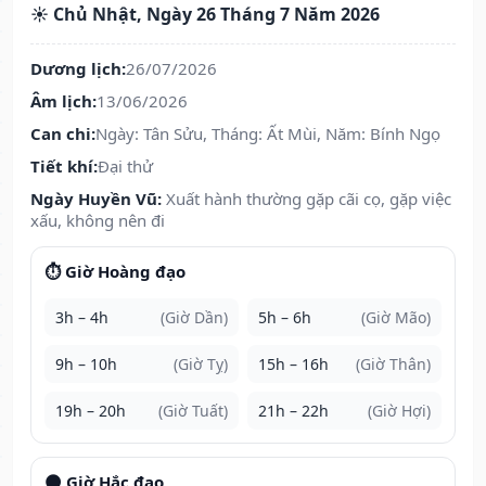
☀️ Chủ Nhật, Ngày 26 Tháng 7 Năm 2026
Dương lịch:
26/07/2026
Âm lịch:
13/06/2026
Can chi:
Ngày: Tân Sửu, Tháng: Ất Mùi, Năm: Bính Ngọ
Tiết khí:
Đại thử
Ngày Huyền Vũ:
Xuất hành thường gặp cãi cọ, gặp việc
xấu, không nên đi
⏱️ Giờ Hoàng đạo
3h – 4h
(Giờ Dần)
5h – 6h
(Giờ Mão)
9h – 10h
(Giờ Tỵ)
15h – 16h
(Giờ Thân)
19h – 20h
(Giờ Tuất)
21h – 22h
(Giờ Hợi)
🌑 Giờ Hắc đạo