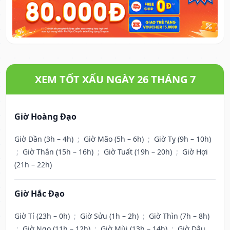
XEM TỐT XẤU NGÀY 26 THÁNG 7
Giờ Hoàng Đạo
Giờ Dần (3h – 4h)
;
Giờ Mão (5h – 6h)
;
Giờ Tỵ (9h – 10h)
;
Giờ Thân (15h – 16h)
;
Giờ Tuất (19h – 20h)
;
Giờ Hợi
(21h – 22h)
Giờ Hắc Đạo
Giờ Tí (23h – 0h)
;
Giờ Sửu (1h – 2h)
;
Giờ Thìn (7h – 8h)
;
Giờ Ngọ (11h – 12h)
;
Giờ Mùi (13h – 14h)
;
Giờ Dậu