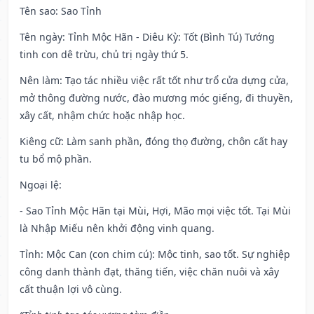
Tên sao
: Sao Tỉnh
Tên ngày
: Tỉnh Mộc Hãn - Diêu Kỳ: Tốt (Bình Tú) Tướng
tinh con dê trừu, chủ trị ngày thứ 5.
Nên làm
: Tạo tác nhiều việc rất tốt như trổ cửa dựng cửa,
mở thông đường nước, đào mương móc giếng, đi thuyền,
xây cất, nhậm chức hoặc nhập học.
Kiêng cữ
: Làm sanh phần, đóng thọ đường, chôn cất hay
tu bổ mộ phần.
Ngoại lệ
:
- Sao Tỉnh Mộc Hãn tại Mùi, Hợi, Mão mọi việc tốt. Tại Mùi
là Nhập Miếu nên khởi động vinh quang.
Tỉnh: Mộc Can (con chim cú): Mộc tinh, sao tốt. Sự nghiệp
công danh thành đạt, thăng tiến, việc chăn nuôi và xây
cất thuận lợi vô cùng.