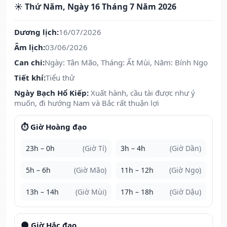
☀️ Thứ Năm, Ngày 16 Tháng 7 Năm 2026
Dương lịch:
16/07/2026
Âm lịch:
03/06/2026
Can chi:
Ngày: Tân Mão, Tháng: Ất Mùi, Năm: Bính Ngọ
Tiết khí:
Tiểu thử
Ngày Bạch Hổ Kiếp:
Xuất hành, cầu tài được như ý
muốn, đi hướng Nam và Bắc rất thuận lợi
⏱️ Giờ Hoàng đạo
23h – 0h
(Giờ Tí)
3h – 4h
(Giờ Dần)
5h – 6h
(Giờ Mão)
11h – 12h
(Giờ Ngọ)
13h – 14h
(Giờ Mùi)
17h – 18h
(Giờ Dậu)
🌑 Giờ Hắc đạo