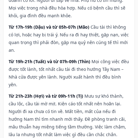
doanh có lời. Người đi sắp về nhà. Phụ nữ có tin mừng.
Mọi việc trong nhà đều hòa hợp. Nếu có bệnh cầu thì sẽ
khỏi, gia đình đều mạnh khỏe.
Từ 17h-19h (Dậu) và từ 05h-07h (Mão)
Cầu tài thì không
có lợi, hoặc hay bị trái ý. Nếu ra đi hay thiệt, gặp nạn, việc
quan trọng thì phải đòn, gặp ma quỷ nên cúng tế thì mới
an.
Từ 19h-21h (Tuất) và từ 07h-09h (Thìn)
Mọi công việc đều
được tốt lành, tốt nhất cầu tài đi theo hướng Tây Nam –
Nhà cửa được yên lành. Người xuất hành thì đều bình
yên.
Từ 21h-23h (Hợi) và từ 09h-11h (Tị)
Mưu sự khó thành,
cầu lộc, cầu tài mờ mịt. Kiện cáo tốt nhất nên hoãn lại.
Người đi xa chưa có tin về. Mất tiền, mất của nếu đi
hướng Nam thì tìm nhanh mới thấy. Đề phòng tranh cãi,
mâu thuẫn hay miệng tiếng tầm thường. Việc làm chậm,
lâu la nhưng tốt nhất làm việc gì đều cần chắc chắn.