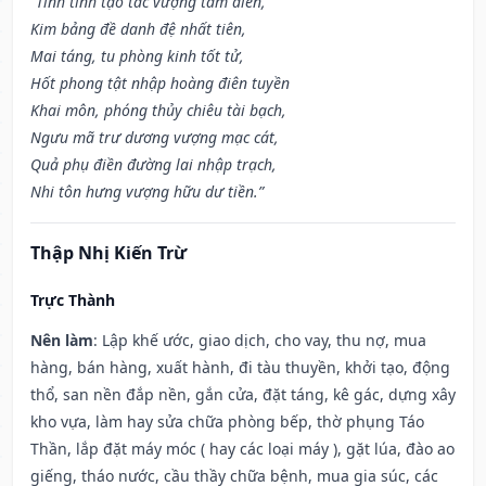
“Tỉnh tinh tạo tác vượng tàm điền,
Kim bảng đề danh đệ nhất tiên,
Mai táng, tu phòng kinh tốt tử,
Hốt phong tật nhập hoàng điên tuyền
Khai môn, phóng thủy chiêu tài bạch,
Ngưu mã trư dương vượng mạc cát,
Quả phụ điền đường lai nhập trạch,
Nhi tôn hưng vượng hữu dư tiền.”
Thập Nhị Kiến Trừ
Trực Thành
Nên làm
: Lập khế ước, giao dịch, cho vay, thu nợ, mua
hàng, bán hàng, xuất hành, đi tàu thuyền, khởi tạo, động
thổ, san nền đắp nền, gắn cửa, đặt táng, kê gác, dựng xây
kho vựa, làm hay sửa chữa phòng bếp, thờ phụng Táo
Thần, lắp đặt máy móc ( hay các loại máy ), gặt lúa, đào ao
giếng, tháo nước, cầu thầy chữa bệnh, mua gia súc, các