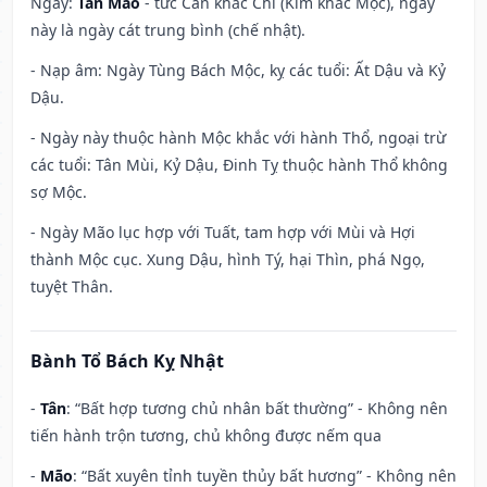
Ngày:
Tân Mão
- tức Can khắc Chi (Kim khắc Mộc), ngày
này là ngày cát trung bình (chế nhật).
- Nạp âm: Ngày Tùng Bách Mộc, kỵ các tuổi: Ất Dậu và Kỷ
Dậu.
- Ngày này thuộc hành Mộc khắc với hành Thổ, ngoại trừ
các tuổi: Tân Mùi, Kỷ Dậu, Đinh Tỵ thuộc hành Thổ không
sợ Mộc.
- Ngày Mão lục hợp với Tuất, tam hợp với Mùi và Hợi
thành Mộc cục. Xung Dậu, hình Tý, hại Thìn, phá Ngọ,
tuyệt Thân.
Bành Tổ Bách Kỵ Nhật
-
Tân
: “Bất hợp tương chủ nhân bất thường” - Không nên
tiến hành trộn tương, chủ không được nếm qua
-
Mão
: “Bất xuyên tỉnh tuyền thủy bất hương” - Không nên