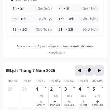
1h – 2h
(Giờ Sửu)
7h – 8h
(Giờ Thìn)
9h – 10h
(Giờ Tỵ)
15h – 16h
(Giờ Thân)
19h – 20h
(Giờ Tuất)
21h – 22h
(Giờ Hợi)
Một ngày nào đó, mọi nỗ lực của bạn sẽ được đền đáp.
— Khuyết danh
Lịch Tháng 7 Năm 2026
THỨ HAI
THỨ BA
THỨ TƯ
THỨ NĂM
THỨ SÁU
THỨ BẢY
CHỦ NHẬT
29
30
1
2
3
4
5
17/5
18/5
19/5
20/5
21/5
🐀
🐂
🐅
🐈
🐉
Bính Tý
Đinh Sửu
Mậu Dần
Kỷ Mão
Canh Thìn