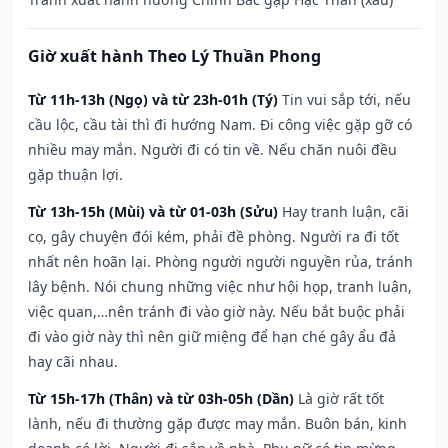
Giờ xuất hành Theo Lý Thuần Phong
Từ 11h-13h (Ngọ) và từ 23h-01h (Tý)
Tin vui sắp tới, nếu
cầu lộc, cầu tài thì đi hướng Nam. Đi công việc gặp gỡ có
nhiều may mắn. Người đi có tin về. Nếu chăn nuôi đều
gặp thuận lợi.
Từ 13h-15h (Mùi) và từ 01-03h (Sửu)
Hay tranh luận, cãi
cọ, gây chuyện đói kém, phải đề phòng. Người ra đi tốt
nhất nên hoãn lại. Phòng người người nguyền rủa, tránh
lây bệnh. Nói chung những việc như hội họp, tranh luận,
việc quan,…nên tránh đi vào giờ này. Nếu bắt buộc phải
đi vào giờ này thì nên giữ miệng để hạn ché gây ẩu đả
hay cãi nhau.
Từ 15h-17h (Thân) và từ 03h-05h (Dần)
Là giờ rất tốt
lành, nếu đi thường gặp được may mắn. Buôn bán, kinh