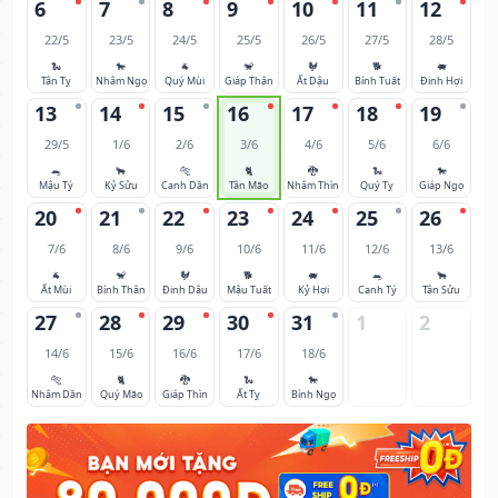
6
7
8
9
10
11
12
22/5
23/5
24/5
25/5
26/5
27/5
28/5
🐍
🐎
🐐
🐒
🐓
🐕
🐖
Tân Tỵ
Nhâm Ngọ
Quý Mùi
Giáp Thân
Ất Dậu
Bính Tuất
Đinh Hợi
13
14
15
16
17
18
19
29/5
1/6
2/6
3/6
4/6
5/6
6/6
🐀
🐂
🐅
🐈
🐉
🐍
🐎
Mậu Tý
Kỷ Sửu
Canh Dần
Tân Mão
Nhâm Thìn
Quý Tỵ
Giáp Ngọ
20
21
22
23
24
25
26
7/6
8/6
9/6
10/6
11/6
12/6
13/6
🐐
🐒
🐓
🐕
🐖
🐀
🐂
Ất Mùi
Bính Thân
Đinh Dậu
Mậu Tuất
Kỷ Hợi
Canh Tý
Tân Sửu
27
28
29
30
31
1
2
14/6
15/6
16/6
17/6
18/6
🐅
🐈
🐉
🐍
🐎
Nhâm Dần
Quý Mão
Giáp Thìn
Ất Tỵ
Bính Ngọ