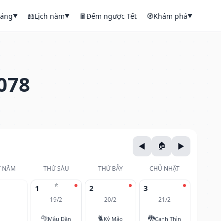
háng
📖
Lịch năm
🧧
Đếm ngược Tết
🧭
Khám phá
▼
▼
▼
078
 NĂM
THỨ SÁU
THỨ BẢY
CHỦ NHẬT
⭐
1
2
3
19/2
20/2
21/2
🐅
🐈
🐉
Mậu Dần
Kỷ Mão
Canh Thìn