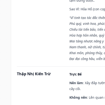
tạm dùng được.
Sao Vĩ: Hỏa Hổ (con cọ
“Vĩ tinh tạo tác đắc thiê
Phú quý, vinh hoa, phúc
Chiêu tài tiến bảo, tiến 
Hòa hợp hôn nhân, quý 
Mai táng nhược năng y 
Nam thanh, nữ chính, t
Khai môn, phóng thủy, c
Đại đại công hầu, viễn 
Thập Nhị Kiến Trừ
Trực Bế
Nên làm
: Xây đắp tườ
cây cối.
Không nên
: Lên quan