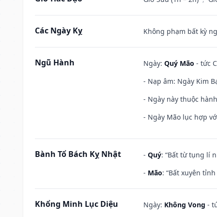
Các Ngày Kỵ
Không phạm bất kỳ ngày
Ngũ Hành
Ngày:
Quý Mão
- tức C
- Nạp âm: Ngày Kim Bạ
- Ngày này thuộc hành 
- Ngày Mão lục hợp với
Bành Tổ Bách Kỵ Nhật
-
Quý
: “Bất từ tụng lí
-
Mão
: “Bất xuyên tỉn
Khổng Minh Lục Diệu
Ngày:
Không Vong
- t