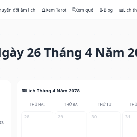
🃏
huyển đổi âm lịch
🔮
Xem Tarot
Xem quẻ
📝
Blog
📅
Lịch t
gày 26 Tháng 4 Năm 2
Lịch Tháng 4 Năm 2078
THỨ HAI
THỨ BA
THỨ TƯ
THỨ
28
29
30
31
78