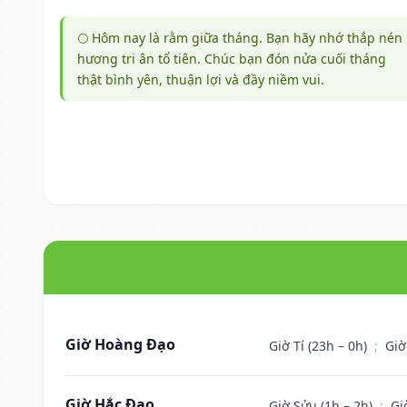
🌕 Hôm nay là rằm giữa tháng. Bạn hãy nhớ thắp nén
hương tri ân tổ tiên. Chúc bạn đón nửa cuối tháng
thật bình yên, thuận lợi và đầy niềm vui.
Giờ Hoàng Đạo
Giờ Tí (23h – 0h)
;
Giờ
Giờ Hắc Đạo
Giờ Sửu (1h – 2h)
;
Gi