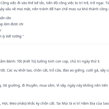
Công việc đi vào thế bế tắc, tiến độ công việc bị trì trệ, trở ngại. 
ày xấu về mọi mặt, nên tránh để hạn chế mưu sự khó thành công 
hẩn cần
ng làm được chi
i
 ly bất tường.”
 Sầm Bành: Tốt (Kiết Tú) tướng tinh con cọp, chủ trị ngày thứ 3.
 tốt. Các vụ khởi tạo, chôn cất, trổ cửa, đào ao giếng, cưới gả, xây 
, lót giường, đi thuyền, mua sắm. Vì vậy, ngày này không nên tiến
i, Hợi, Mẹo (mão) khắc kỵ chôn cất. Tại Mùi là vị trí Hãm Địa của S