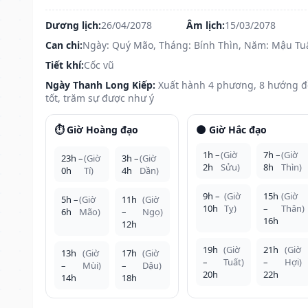
Dương lịch:
26/04/2078
Âm lịch:
15/03/2078
Can chi:
Ngày: Quý Mão, Tháng: Bính Thìn, Năm: Mậu Tu
Tiết khí:
Cốc vũ
Ngày Thanh Long Kiếp:
Xuất hành 4 phương, 8 hướng 
tốt, trăm sự được như ý
⏱️ Giờ Hoàng đạo
🌑 Giờ Hắc đạo
1h –
(Giờ
7h –
(Giờ
23h –
(Giờ
3h –
(Giờ
2h
Sửu)
8h
Thìn)
0h
Tí)
4h
Dần)
9h –
(Giờ
15h
(Giờ
5h –
(Giờ
11h
(Giờ
10h
Tỵ)
–
Thân)
6h
Mão)
–
Ngọ)
16h
12h
19h
(Giờ
21h
(Giờ
13h
(Giờ
17h
(Giờ
–
Tuất)
–
Hợi)
–
Mùi)
–
Dậu)
20h
22h
14h
18h