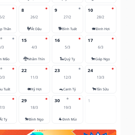
8
9
10
5/2
26/2
27/2
28/2
🐓
🐕
🐖
áp Thân
Ất Dậu
Bính Tuất
Đinh Hợi
⭐
15
16
17
3/3
4/3
5/3
6/3
🐉
🐍
🐎
ân Mão
Nhâm Thìn
Quý Tỵ
Giáp Ngọ
⭐
22
23
24
0/3
11/3
12/3
13/3
🐖
🐀
🐂
u Tuất
Kỷ Hợi
Canh Tý
Tân Sửu
⭐
29
30
1
7/3
18/3
19/3
🐎
🐐
Ất Tỵ
Bính Ngọ
Đinh Mùi