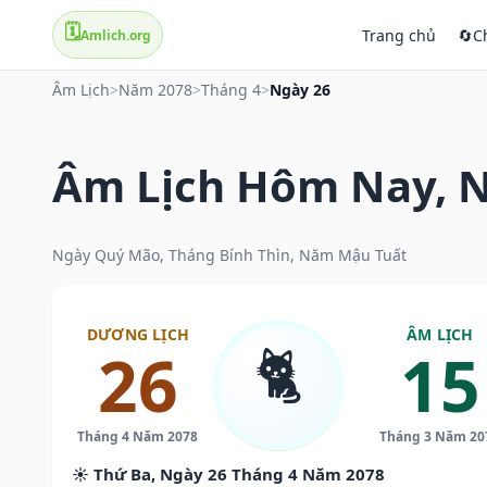
🗓️
Trang chủ
🔄
C
Amlich.org
Âm Lịch
>
Năm 2078
>
Tháng 4
>
Ngày 26
Âm Lịch Hôm Nay, N
Ngày Quý Mão, Tháng Bính Thìn, Năm Mậu Tuất
DƯƠNG LỊCH
ÂM LỊCH
🐈
26
15
Tháng 4 Năm 2078
Tháng 3 Năm 20
☀️ Thứ Ba, Ngày 26 Tháng 4 Năm 2078