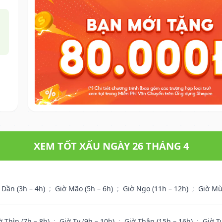
XEM TỐT XẤU NGÀY 26 THÁNG 4
 Dần (3h – 4h)
;
Giờ Mão (5h – 6h)
;
Giờ Ngọ (11h – 12h)
;
Giờ Mù
ờ Thìn (7h – 8h)
;
Giờ Tỵ (9h – 10h)
;
Giờ Thân (15h – 16h)
;
Giờ T