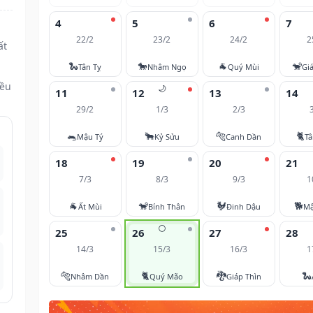
4
5
6
7
22/2
23/2
24/2
2
ất
🐍
🐎
🐐
🐒
Tân Tỵ
Nhâm Ngọ
Quý Mùi
Gi
đều
🌙
11
12
13
14
29/2
1/3
2/3
🐀
🐂
🐅
🐈
Mậu Tý
Kỷ Sửu
Canh Dần
T
18
19
20
21
7/3
8/3
9/3
1
🐐
🐒
🐓
🐕
Ất Mùi
Bính Thân
Đinh Dậu
Mậ
🌕
25
26
27
28
14/3
15/3
16/3
1
🐅
🐈
🐉
🐍
Nhâm Dần
Quý Mão
Giáp Thìn