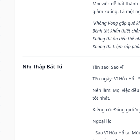
Mọi việc dễ bất thành. 
giảm xuống. Là một ng
“Không Vong gặp quẻ k
Bệnh tật khẩn thiết chẳ
Không thì ôn tiểu thê nh
Không thì trộm cắp phân
Nhị Thập Bát Tú
Tên sao
: Sao Vĩ
Tên ngày
: Vĩ Hỏa Hổ -
Nên làm
: Mọi việc đều
tốt nhất.
Kiêng cữ
: Đóng giường
Ngoại lệ
:
- Sao Vĩ Hỏa Hổ tại Mù