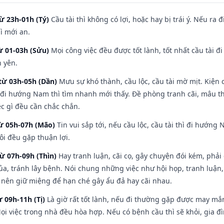
ừ 23h-01h (Tý)
Cầu tài thì không có lợi, hoặc hay bị trái ý. Nếu ra 
ì mới an.
ừ 01-03h (Sửu)
Mọi công việc đều được tốt lành, tốt nhất cầu tài
h yên.
từ 03h-05h (Dần)
Mưu sự khó thành, cầu lộc, cầu tài mờ mịt. Kiện c
 đi hướng Nam thì tìm nhanh mới thấy. Đề phòng tranh cãi, mâu t
ệc gì đều cần chắc chắn.
từ 05h-07h (Mão)
Tin vui sắp tới, nếu cầu lộc, cầu tài thì đi hướn
ôi đều gặp thuận lợi.
từ 07h-09h (Thìn)
Hay tranh luận, cãi cọ, gây chuyện đói kém, phải
a, tránh lây bệnh. Nói chung những việc như hội họp, tranh luận,
ì nên giữ miệng để hạn ché gây ẩu đả hay cãi nhau.
ừ 09h-11h (Tị)
Là giờ rất tốt lành, nếu đi thường gặp được may mắn
ọi việc trong nhà đều hòa hợp. Nếu có bệnh cầu thì sẽ khỏi, gia 