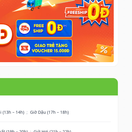
i (13h – 14h)
;
Giờ Dậu (17h – 18h)
uất (19h – 20h)
;
Giờ Hợi (21h – 22h)