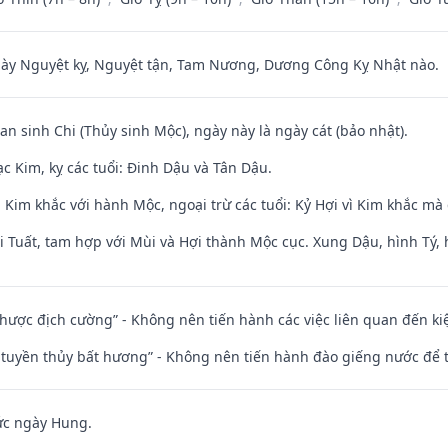
 Nguyệt kỵ, Nguyệt tận, Tam Nương, Dương Công Kỵ Nhật nào.
an sinh Chi (Thủy sinh Mộc), ngày này là ngày cát (bảo nhật).
c Kim, kỵ các tuổi: Đinh Dậu và Tân Dậu.
Kim khắc với hành Mộc, ngoại trừ các tuổi: Kỷ Hợi vì Kim khắc mà 
 Tuất, tam hợp với Mùi và Hợi thành Mộc cục. Xung Dậu, hình Tý, 
 nhược địch cường” - Không nên tiến hành các việc liên quan đến ki
h tuyền thủy bất hương” - Không nên tiến hành đào giếng nước để
ức ngày Hung.