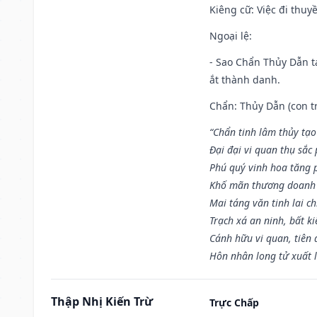
Kiêng cữ
: Việc đi thuy
Ngoại lệ
:
- Sao Chẩn Thủy Dẫn tạ
ắt thành danh.
Chẩn: Thủy Dẫn (con tr
“Chẩn tinh lâm thủy tạo
Đại đại vi quan thụ sắc
Phú quý vinh hoa tăng 
Khố mãn thương doanh 
Mai táng văn tinh lai ch
Trạch xá an ninh, bất k
Cánh hữu vi quan, tiên 
Hôn nhân long tử xuất 
Thập Nhị Kiến Trừ
Trực Chấp