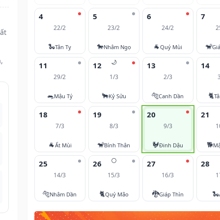
4
5
6
7
22/2
23/2
24/2
2
ất
🐍
🐎
🐐
🐒
Tân Tỵ
Nhâm Ngọ
Quý Mùi
Gi
,
🌙
11
12
13
14
29/2
1/3
2/3
🐀
🐂
🐅
🐈
Mậu Tý
Kỷ Sửu
Canh Dần
T
18
19
20
21
7/3
8/3
9/3
1
🐐
🐒
🐓
🐕
Ất Mùi
Bính Thân
Đinh Dậu
Mậ
🌕
25
26
27
28
14/3
15/3
16/3
1
🐅
🐈
🐉
🐍
Nhâm Dần
Quý Mão
Giáp Thìn