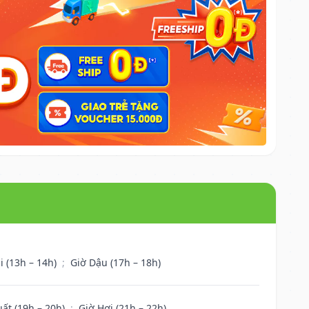
i (13h – 14h)
;
Giờ Dậu (17h – 18h)
uất (19h – 20h)
;
Giờ Hợi (21h – 22h)