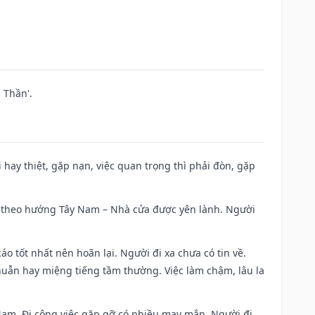
 Thần'.
đi hay thiệt, gặp nạn, việc quan trọng thì phải đòn, gặp
 đi theo hướng Tây Nam – Nhà cửa được yên lành. Người
áo tốt nhất nên hoãn lại. Người đi xa chưa có tin về.
huẫn hay miệng tiếng tầm thường. Việc làm chậm, lâu la
g Nam. Đi công việc gặp gỡ có nhiều may mắn. Người đi