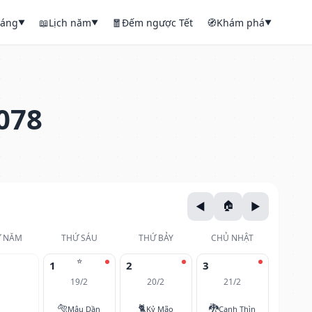
háng
📖
Lịch năm
🧧
Đếm ngược Tết
🧭
Khám phá
▼
▼
▼
078
 NĂM
THỨ SÁU
THỨ BẢY
CHỦ NHẬT
⭐
1
2
3
19/2
20/2
21/2
🐅
🐈
🐉
Mậu Dần
Kỷ Mão
Canh Thìn