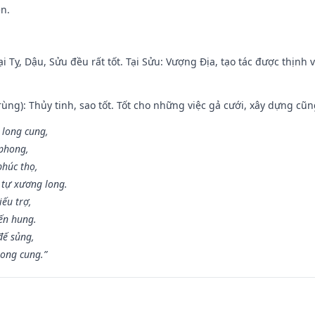
ền.
i Tỵ, Dậu, Sửu đều rất tốt. Tại Sửu: Vượng Địa, tạo tác được thịnh
ùng): Thủy tinh, sao tốt. Tốt cho những việc gả cưới, xây dựng cũ
 long cung,
 phong,
phúc thọ,
tự xương long.
iếu trợ,
iến hung.
đế sủng,
long cung.”