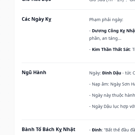
Các Ngày Kỵ
Phạm phải ngày:
-
Dương Công Kỵ Nhậ
phần, an táng...
-
Kim Thần Thất Sát
: 
Ngũ Hành
Ngày:
Đinh Dậu
- tức 
- Nạp âm: Ngày Sơn Hạ
- Ngày này thuộc hành
- Ngày Dậu lục hợp với
Bành Tổ Bách Kỵ Nhật
-
Đinh
: “Bất thế đầu đ