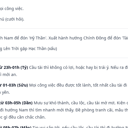
ọi công việc.
hú (cưới hỏi).
h Nam để đón 'Hỷ Thần'. Xuất hành hướng Chính Đông để đón 'Tài
 Lên Trời gặp Hạc Thần (xấu)
ừ 23h-01h (Tý)
Cầu tài thì không có lợi, hoặc hay bị trái ý. Nếu ra 
ì mới an.
ừ 01-03h (Sửu)
Mọi công việc đều được tốt lành, tốt nhất cầu tài
h yên.
từ 03h-05h (Dần)
Mưu sự khó thành, cầu lộc, cầu tài mờ mịt. Kiện c
 đi hướng Nam thì tìm nhanh mới thấy. Đề phòng tranh cãi, mâu t
ệc gì đều cần chắc chắn.
từ 05h-07h (Mão)
Tin vui sắp tới, nếu cầu lộc, cầu tài thì đi hướn