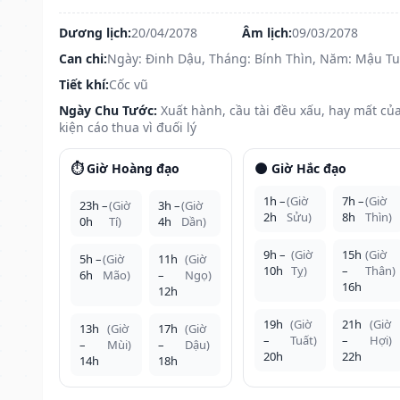
Dương lịch:
20/04/2078
Âm lịch:
09/03/2078
Can chi:
Ngày: Đinh Dậu, Tháng: Bính Thìn, Năm: Mậu Tu
Tiết khí:
Cốc vũ
Ngày Chu Tước:
Xuất hành, cầu tài đều xấu, hay mất của
kiện cáo thua vì đuối lý
⏱️ Giờ Hoàng đạo
🌑 Giờ Hắc đạo
1h –
(Giờ
7h –
(Giờ
23h –
(Giờ
3h –
(Giờ
2h
Sửu)
8h
Thìn)
0h
Tí)
4h
Dần)
9h –
(Giờ
15h
(Giờ
5h –
(Giờ
11h
(Giờ
10h
Tỵ)
–
Thân)
6h
Mão)
–
Ngọ)
16h
12h
19h
(Giờ
21h
(Giờ
13h
(Giờ
17h
(Giờ
–
Tuất)
–
Hợi)
–
Mùi)
–
Dậu)
20h
22h
14h
18h