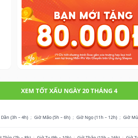
XEM TỐT XẤU NGÀY 20 THÁNG 4
 Dần (3h – 4h)
;
Giờ Mão (5h – 6h)
;
Giờ Ngọ (11h – 12h)
;
Giờ Mù
ờ Thìn (7h – 8h)
;
Giờ Tỵ (9h – 10h)
;
Giờ Thân (15h – 16h)
;
Giờ T