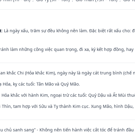
t
: Là ngày xấu, trăm sự đều không nên làm. Đặc biệt rất xấu cho: đ
Tránh làm những công việc quan trọng, đi xa, ký kết hợp đồng, hay 
Can khắc Chi (Hỏa khắc Kim), ngày này là ngày cát trung bình (chế n
 Hỏa, kỵ các tuổi: Tân Mão và Quý Mão.
 Hỏa khắc với hành Kim, ngoại trừ các tuổi: Quý Dậu và Ất Mùi th
 Thìn, tam hợp với Sửu và Tỵ thành Kim cục. Xung Mão, hình Dậu, h
ầu chủ sanh sang” - Không nên tiến hành việc cắt tóc để tránh đầu