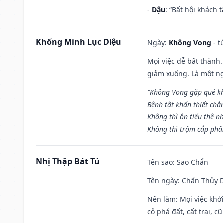
-
Dậu
: “Bất hội khách
Khổng Minh Lục Diệu
Ngày:
Không Vong
- t
Mọi việc dễ bất thành. 
giảm xuống. Là một ng
“Không Vong gặp quẻ k
Bệnh tật khẩn thiết chẳ
Không thì ôn tiểu thê nh
Không thì trộm cắp phân
Nhị Thập Bát Tú
Tên sao
: Sao Chẩn
Tên ngày
: Chẩn Thủy D
Nên làm
: Mọi việc khở
cỏ phá đất, cất trại, cũ