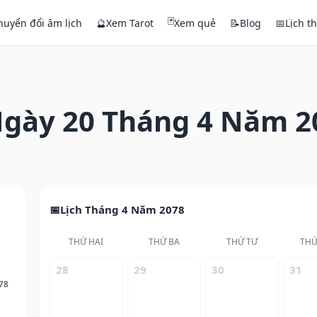
🃏
huyển đổi âm lịch
🔮
Xem Tarot
Xem quẻ
📝
Blog
📅
Lịch t
gày 20 Tháng 4 Năm 2
Lịch Tháng 4 Năm 2078
THỨ HAI
THỨ BA
THỨ TƯ
THỨ
28
29
30
31
78