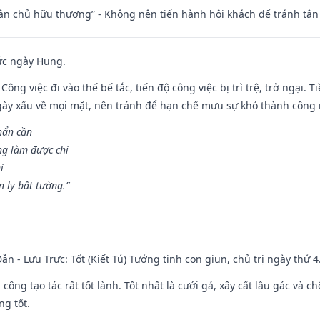
 tân chủ hữu thương” - Không nên tiến hành hội khách để tránh tân
ức ngày Hung.
Công việc đi vào thế bế tắc, tiến độ công việc bị trì trệ, trở ngại. 
ày xấu về mọi mặt, nên tránh để hạn chế mưu sự khó thành công 
hẩn cần
ng làm được chi
i
 ly bất tường.”
ẫn - Lưu Trực: Tốt (Kiết Tú) Tướng tinh con giun, chủ trị ngày thứ 4
i công tạo tác rất tốt lành. Tốt nhất là cưới gả, xây cất lầu gác và
ng tốt.