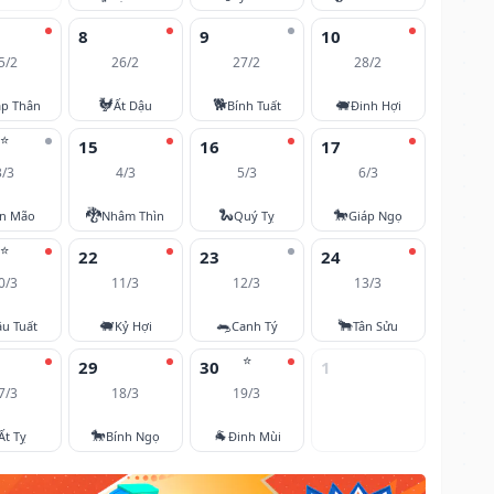
8
9
10
5/2
26/2
27/2
28/2
🐓
🐕
🐖
áp Thân
Ất Dậu
Bính Tuất
Đinh Hợi
⭐
15
16
17
3/3
4/3
5/3
6/3
🐉
🐍
🐎
ân Mão
Nhâm Thìn
Quý Tỵ
Giáp Ngọ
⭐
22
23
24
0/3
11/3
12/3
13/3
🐖
🐀
🐂
u Tuất
Kỷ Hợi
Canh Tý
Tân Sửu
⭐
29
30
1
7/3
18/3
19/3
🐎
🐐
Ất Tỵ
Bính Ngọ
Đinh Mùi