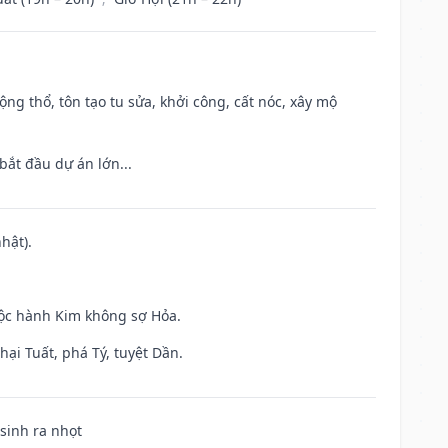
ộng thổ, tôn tạo tu sửa, khởi công, cất nóc, xây mộ
bắt đầu dự án lớn...
hật).
uộc hành Kim không sợ Hỏa.
ại Tuất, phá Tý, tuyệt Dần.
 sinh ra nhọt