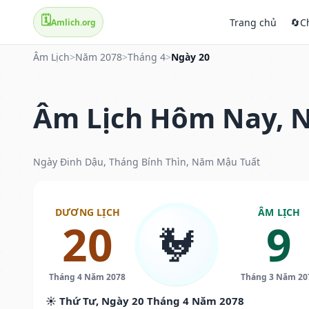
🗓️
Trang chủ
🔄
C
Amlich.org
Âm Lịch
>
Năm 2078
>
Tháng 4
>
Ngày 20
Âm Lịch Hôm Nay, N
Ngày Đinh Dậu, Tháng Bính Thìn, Năm Mậu Tuất
DƯƠNG LỊCH
ÂM LỊCH
20
9
🐓
Tháng 4 Năm 2078
Tháng 3 Năm 20
☀️ Thứ Tư, Ngày 20 Tháng 4 Năm 2078