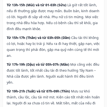
Từ 13h-15h (Mùi) và từ 01-03h (Sửu)
Là giờ rất tốt lành,
nếu đi thường gặp được may mắn. Buôn bán, kinh doanh
có lời. Người đi sắp về nhà. Phụ nữ có tin mừng. Mọi việc
trong nhà đều hòa hợp. Nếu có bệnh cầu thì sẽ khỏi, gia
đình đều mạnh khỏe.
Từ 15h-17h (Thân) và từ 03h-05h (Dần)
Cầu tài thì không
có lợi, hoặc hay bị trái ý. Nếu ra đi hay thiệt, gặp nạn, việc
quan trọng thì phải đòn, gặp ma quỷ nên cúng tế thì mới
an.
Từ 17h-19h (Dậu) và từ 05h-07h (Mão)
Mọi công việc đều
được tốt lành, tốt nhất cầu tài đi theo hướng Tây Nam –
Nhà cửa được yên lành. Người xuất hành thì đều bình
yên.
Từ 19h-21h (Tuất) và từ 07h-09h (Thìn)
Mưu sự khó
thành, cầu lộc, cầu tài mờ mịt. Kiện cáo tốt nhất nên hoãn
lại. Người đi xa chưa có tin về. Mất tiền, mất của nếu đi