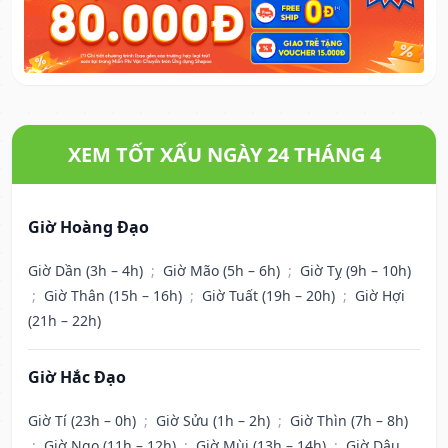
XEM TỐT XẤU NGÀY 24 THÁNG 4
Giờ Hoàng Đạo
Giờ Dần (3h – 4h)
;
Giờ Mão (5h – 6h)
;
Giờ Tỵ (9h – 10h)
;
Giờ Thân (15h – 16h)
;
Giờ Tuất (19h – 20h)
;
Giờ Hợi
(21h – 22h)
Giờ Hắc Đạo
Giờ Tí (23h – 0h)
;
Giờ Sửu (1h – 2h)
;
Giờ Thìn (7h – 8h)
;
Giờ Ngọ (11h – 12h)
;
Giờ Mùi (13h – 14h)
;
Giờ Dậu