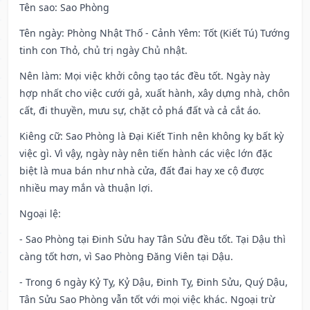
Tên sao
: Sao Phòng
Tên ngày
: Phòng Nhật Thố - Cảnh Yêm: Tốt (Kiết Tú) Tướng
tinh con Thỏ, chủ trị ngày Chủ nhật.
Nên làm
: Mọi việc khởi công tạo tác đều tốt. Ngày này
hợp nhất cho việc cưới gả, xuất hành, xây dựng nhà, chôn
cất, đi thuyền, mưu sự, chặt cỏ phá đất và cả cắt áo.
Kiêng cữ
: Sao Phòng là Đại Kiết Tinh nên không kỵ bất kỳ
việc gì. Vì vậy, ngày này nên tiến hành các việc lớn đặc
biệt là mua bán như nhà cửa, đất đai hay xe cộ được
nhiều may mắn và thuận lợi.
Ngoại lệ
:
- Sao Phòng tại Đinh Sửu hay Tân Sửu đều tốt. Tại Dậu thì
càng tốt hơn, vì Sao Phòng Đăng Viên tại Dậu.
- Trong 6 ngày Kỷ Tỵ, Kỷ Dậu, Đinh Tỵ, Đinh Sửu, Quý Dậu,
Tân Sửu Sao Phòng vẫn tốt với mọi việc khác. Ngoại trừ