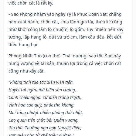
việc chôn cất là rất kỵ.
- Sao Phòng nhằm vào ngày Tỵ là Phục Đoạn Sát: chẳng
nên xuất hành, chôn cất, chia lãnh gia tài, thừa kế cũng
như khởi công làm lò nhuộm, lò gốm. Tuy nhiên nên xây
tường, lấp hang lỗ, dứt vú trẻ em, làm cầu tiêu, kết dứt
điều hung hại.
Phòng Nhật Thố (con thỏ): Thái dương, sao tốt. Sao này
hưng vượng về tài sản, thuận lợi trong cả việc chôn cất
cũng như xây cất.
“Phòng tinh tạo tác điền viên tiến,
Huyết tài ngưu mã biến sơn cương,
Cánh chiêu ngoại xứ điền trang trạch,
Vinh hoa cao quý, phúc thọ khang.
Mai táng nhược nhiên phùng thử nhật,
Cao quan tiến chức bái Quân vương.
Giá thú: Thường nga quy Nguyệt điện,
Tam niên bào tử chế triều đường.”