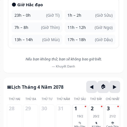
🌑 Giờ Hắc đạo
23h – 0h
(Giờ Tí)
1h – 2h
(Giờ Sửu)
7h – 8h
(Giờ Thìn)
11h – 12h
(Giờ Ngọ)
13h – 14h
(Giờ Mùi)
17h – 18h
(Giờ Dậu)
Nếu bạn không thử, bạn sẽ không bao giờ biết.
— Khuyết Danh
Lịch Tháng 4 Năm 2078
THỨ HAI
THỨ BA
THỨ TƯ
THỨ NĂM
THỨ SÁU
THỨ BẢY
CHỦ NHẬT
28
29
30
31
1
2
3
19/2
20/2
21/2
🐅
🐈
🐉
Mậu Dần
Kỷ Mão
Canh Thìn