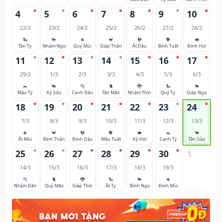
4
5
6
7
8
9
10
22/2
23/2
24/2
25/2
26/2
27/2
28/2
🐍
🐎
🐐
🐒
🐓
🐕
🐖
Tân Tỵ
Nhâm Ngọ
Quý Mùi
Giáp Thân
Ất Dậu
Bính Tuất
Đinh Hợi
11
12
13
14
15
16
17
29/2
1/3
2/3
3/3
4/3
5/3
6/3
🐀
🐂
🐅
🐈
🐉
🐍
🐎
Mậu Tý
Kỷ Sửu
Canh Dần
Tân Mão
Nhâm Thìn
Quý Tỵ
Giáp Ngọ
18
19
20
21
22
23
24
7/3
8/3
9/3
10/3
11/3
12/3
13/3
🐐
🐒
🐓
🐕
🐖
🐀
🐂
Ất Mùi
Bính Thân
Đinh Dậu
Mậu Tuất
Kỷ Hợi
Canh Tý
Tân Sửu
25
26
27
28
29
30
1
14/3
15/3
16/3
17/3
18/3
19/3
🐅
🐈
🐉
🐍
🐎
🐐
Nhâm Dần
Quý Mão
Giáp Thìn
Ất Tỵ
Bính Ngọ
Đinh Mùi