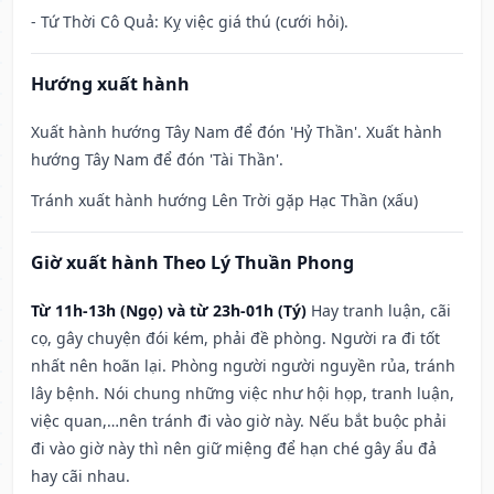
- Tứ Thời Cô Quả: Kỵ việc giá thú (cưới hỏi).
Hướng xuất hành
Xuất hành hướng Tây Nam để đón 'Hỷ Thần'. Xuất hành
hướng Tây Nam để đón 'Tài Thần'.
Tránh xuất hành hướng Lên Trời gặp Hạc Thần (xấu)
Giờ xuất hành Theo Lý Thuần Phong
Từ 11h-13h (Ngọ) và từ 23h-01h (Tý)
Hay tranh luận, cãi
cọ, gây chuyện đói kém, phải đề phòng. Người ra đi tốt
nhất nên hoãn lại. Phòng người người nguyền rủa, tránh
lây bệnh. Nói chung những việc như hội họp, tranh luận,
việc quan,…nên tránh đi vào giờ này. Nếu bắt buộc phải
đi vào giờ này thì nên giữ miệng để hạn ché gây ẩu đả
hay cãi nhau.