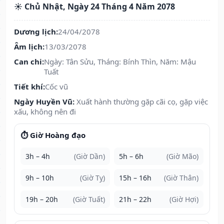
☀️ Chủ Nhật, Ngày 24 Tháng 4 Năm 2078
Dương lịch:
24/04/2078
Âm lịch:
13/03/2078
Can chi:
Ngày: Tân Sửu, Tháng: Bính Thìn, Năm: Mậu
Tuất
Tiết khí:
Cốc vũ
Ngày Huyền Vũ:
Xuất hành thường gặp cãi cọ, gặp việc
xấu, không nên đi
⏱️ Giờ Hoàng đạo
3h – 4h
(Giờ Dần)
5h – 6h
(Giờ Mão)
9h – 10h
(Giờ Tỵ)
15h – 16h
(Giờ Thân)
19h – 20h
(Giờ Tuất)
21h – 22h
(Giờ Hợi)