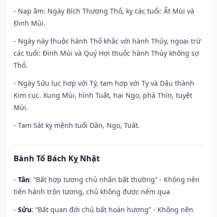
- Nạp âm: Ngày Bích Thượng Thổ, kỵ các tuổi: Ất Mùi và
Đinh Mùi.
- Ngày này thuộc hành Thổ khắc với hành Thủy, ngoại trừ
các tuổi: Đinh Mùi và Quý Hợi thuộc hành Thủy không sợ
Thổ.
- Ngày Sửu lục hợp với Tý, tam hợp với Tỵ và Dậu thành
Kim cục. Xung Mùi, hình Tuất, hại Ngọ, phá Thìn, tuyệt
Mùi.
- Tam Sát kỵ mệnh tuổi Dần, Ngọ, Tuất.
Bành Tổ Bách Kỵ Nhật
-
Tân
: “Bất hợp tương chủ nhân bất thường” - Không nên
tiến hành trộn tương, chủ không được nếm qua
-
Sửu
: “Bất quan đới chủ bất hoàn hương” - Không nên