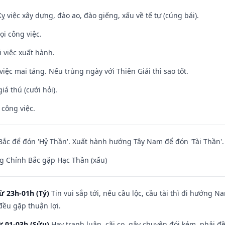
ỵ việc xây dựng, đào ao, đào giếng, xấu về tế tự (cúng bái).
ọi công việc.
i việc xuất hành.
việc mai táng. Nếu trùng ngày với Thiên Giải thì sao tốt.
iá thú (cưới hỏi).
 công việc.
ắc để đón 'Hỷ Thần'. Xuất hành hướng Tây Nam để đón 'Tài Thần'.
g Chính Bắc gặp Hạc Thần (xấu)
ừ 23h-01h (Tý)
Tin vui sắp tới, nếu cầu lộc, cầu tài thì đi hướng 
đều gặp thuận lợi.
ừ 01-03h (Sửu)
Hay tranh luận, cãi cọ, gây chuyện đói kém, phải đ