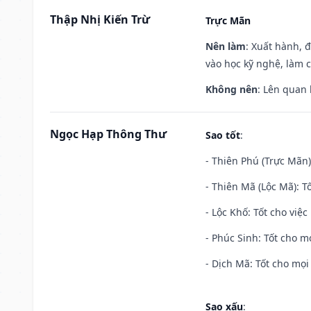
Thập Nhị Kiến Trừ
Trực Mãn
Nên làm
: Xuất hành, 
vào học kỹ nghệ, làm 
Không nên
: Lên quan
Ngọc Hạp Thông Thư
Sao tốt
:
- Thiên Phú (Trực Mãn)
- Thiên Mã (Lộc Mã): Tố
- Lộc Khố: Tốt cho việc
- Phúc Sinh: Tốt cho mọ
- Dịch Mã: Tốt cho mọi 
Sao xấu
: