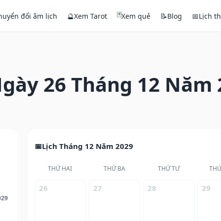
🃏
huyển đổi âm lịch
🔮
Xem Tarot
Xem quẻ
📝
Blog
📅
Lịch t
gày 26 Tháng 12 Năm 
Lịch Tháng 12 Năm 2029
THỨ HAI
THỨ BA
THỨ TƯ
THỨ
26
27
28
29
029