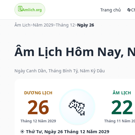
🗓️
Trang chủ
🔄
C
Amlich.org
Âm Lịch
>
Năm 2029
>
Tháng 12
>
Ngày 26
Âm Lịch Hôm Nay, N
Ngày Canh Dần, Tháng Bính Tý, Năm Kỷ Dậu
DƯƠNG LỊCH
ÂM LỊCH
26
22
🐅
Tháng 12 Năm 2029
Tháng 11 Năm 2
☀️ Thứ Tư, Ngày 26 Tháng 12 Năm 2029