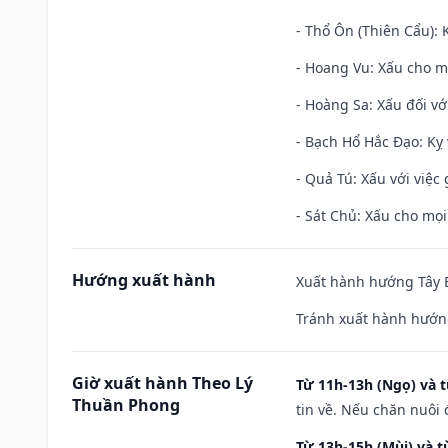
- Thổ Ôn (Thiên Cẩu): K
- Hoang Vu: Xấu cho m
- Hoàng Sa: Xấu đối vớ
- Bạch Hổ Hắc Đạo: Kỵ 
- Quả Tú: Xấu với việc g
- Sát Chủ: Xấu cho mọi
Hướng xuất hành
Xuất hành hướng Tây B
Tránh xuất hành hướn
Giờ xuất hành Theo Lý
Từ 11h-13h (Ngọ) và t
Thuần Phong
tin về. Nếu chăn nuôi 
Từ 13h-15h (Mùi) và t