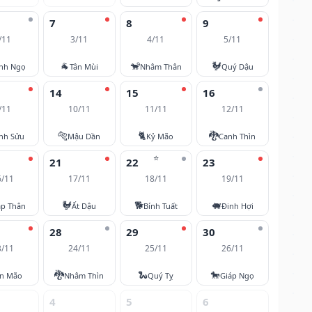
7
8
9
/11
3/11
4/11
5/11
🐐
🐒
🐓
nh Ngọ
Tân Mùi
Nhâm Thân
Quý Dậu
14
15
16
/11
10/11
11/11
12/11
🐅
🐈
🐉
nh Sửu
Mậu Dần
Kỷ Mão
Canh Thìn
⭐
21
22
23
6/11
17/11
18/11
19/11
🐓
🐕
🐖
áp Thân
Ất Dậu
Bính Tuất
Đinh Hợi
28
29
30
3/11
24/11
25/11
26/11
🐉
🐍
🐎
ân Mão
Nhâm Thìn
Quý Tỵ
Giáp Ngọ
4
5
6