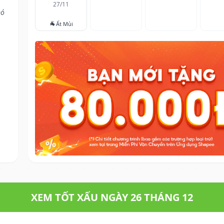
27/11
nó
🐐
Ất Mùi
XEM TỐT XẤU NGÀY 26 THÁNG 12