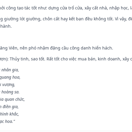
hởi công tạo tác tốt như: dựng cửa trổ cửa, xây cất nhà, nhập học,
ng giường lót giường, chôn cất hay kết bạn đều không tốt. Vì vậy, 
 hành.
Đăng Viên, nên phó nhậm đặng cầu công danh hiển hách.
ợn): Thủy tinh, sao tốt. Rất tốt cho việc mua bán, kinh doanh, xây c
 nhân gia,
i quang hoa,
ài vượng,
g hoàng sa.
ia quan chức,
 điền gia,
hình khắc,
ạc hoa.”