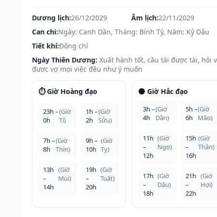
Dương lịch:
26/12/2029
Âm lịch:
22/11/2029
Can chi:
Ngày: Canh Dần, Tháng: Bính Tý, Năm: Kỷ Dậu
Tiết khí:
Đông chí
Ngày Thiên Dương:
Xuất hành tốt, cầu tài được tài, hỏi 
được vợ mọi việc đều như ý muốn
⏱️ Giờ Hoàng đạo
🌑 Giờ Hắc đạo
3h –
(Giờ
5h –
(Giờ
23h –
(Giờ
1h –
(Giờ
4h
Dần)
6h
Mão)
0h
Tí)
2h
Sửu)
11h
(Giờ
15h
(Giờ
7h –
(Giờ
9h –
(Giờ
–
Ngọ)
–
Thân)
8h
Thìn)
10h
Tỵ)
12h
16h
13h
(Giờ
19h
(Giờ
17h
(Giờ
21h
(Giờ
–
Mùi)
–
Tuất)
–
Dậu)
–
Hợi)
14h
20h
18h
22h