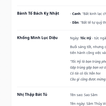
Bành Tổ Bách Kỵ Nhật
-
Canh
: “Bất kinh lạc
-
Dần
: “Bất tế tự quỷ
Khổng Minh Lục Diệu
Ngày:
Tốc Hỷ
- tức ngà
Buổi sáng tốt, nhưng 
tiến hành công việc v
“Tốc Hỷ là bạn trùng p
Gặp trùng gặp bạn vợ c
Có tài có lộc hẳn hoi
Cầu gì cũng được mừng 
Nhị Thập Bát Tú
Tên sao
: Sao Sâm
Tên ngày
: Sâm Thủy Vi