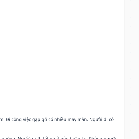
Nam. Đi công việc gặp gỡ có nhiều may mắn. Người đi có
ề phòng. Người ra đi tốt nhất nên hoãn lại. Phòng người