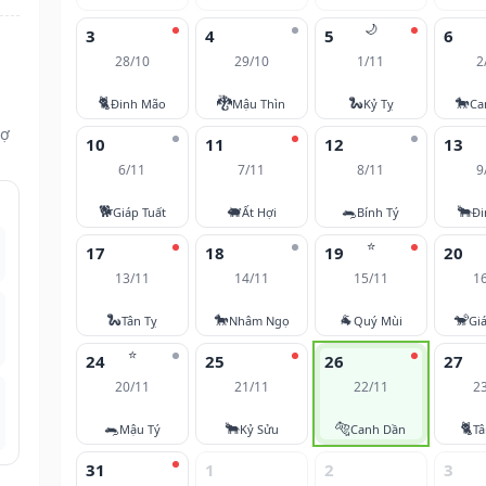
🌙
3
4
5
6
28/10
29/10
1/11
2
🐈
🐉
🐍
🐎
Đinh Mão
Mậu Thìn
Kỷ Tỵ
Ca
vợ
10
11
12
13
6/11
7/11
8/11
9
🐕
🐖
🐀
🐂
Giáp Tuất
Ất Hợi
Bính Tý
Đi
⭐
17
18
19
20
13/11
14/11
15/11
1
🐍
🐎
🐐
🐒
Tân Tỵ
Nhâm Ngọ
Quý Mùi
Gi
⭐
24
25
26
27
20/11
21/11
22/11
2
🐀
🐂
🐅
🐈
Mậu Tý
Kỷ Sửu
Canh Dần
T
31
1
2
3