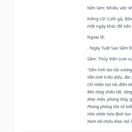
Nên làm
: Nhiều việc k
Kiêng cữ
: Cưới gả, đó
một ngày khác để tiến
Ngoại lệ
:
- Ngày Tuất Sao Sâm 
Sâm: Thủy Viên (con vư
“Sâm tinh tạo tác vượng
Văn tinh triều diệu, đạ
Chỉ nhân tạo tác điền t
Mai táng chiêu tật, tán
Khai môn, phóng thủy g
Phòng phòng tôn tử kiến
Hôn nhân hứa định tao 
Nam nữ chiêu khai mộ l