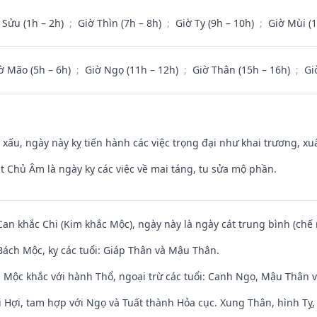
 Sửu (1h – 2h)
;
Giờ Thìn (7h – 8h)
;
Giờ Tỵ (9h – 10h)
;
Giờ Mùi (
ờ Mão (5h – 6h)
;
Giờ Ngọ (11h – 12h)
;
Giờ Thân (15h – 16h)
;
Gi
y xấu, ngày này kỵ tiến hành các việc trọng đại như khai trương, xuấ
t Chủ Âm là ngày kỵ các việc về mai táng, tu sửa mộ phần.
Can khắc Chi (Kim khắc Mộc), ngày này là ngày cát trung bình (chế 
ách Mộc, kỵ các tuổi: Giáp Thân và Mậu Thân.
 Mộc khắc với hành Thổ, ngoại trừ các tuổi: Canh Ngọ, Mậu Thân 
 Hợi, tam hợp với Ngọ và Tuất thành Hỏa cục. Xung Thân, hình Tỵ, 