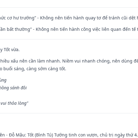
 chức cơ hư trướng” - Không nên tiến hành quay tơ để tránh cũi dệt
 thần bất thường” - Không nên tiến hành công việc liên quan đến t
y Tốt vừa.
chiều xấu nên cần làm nhanh. Niềm vui nhanh chóng, nên dùng để 
ào buổi sáng, càng sớm càng tốt.
hùng
hồng sánh đôi
vui thỏa lòng”
ên - Đỗ Mậu: Tốt (Bình Tú) Tướng tinh con vượn, chủ trị ngày thứ 4.