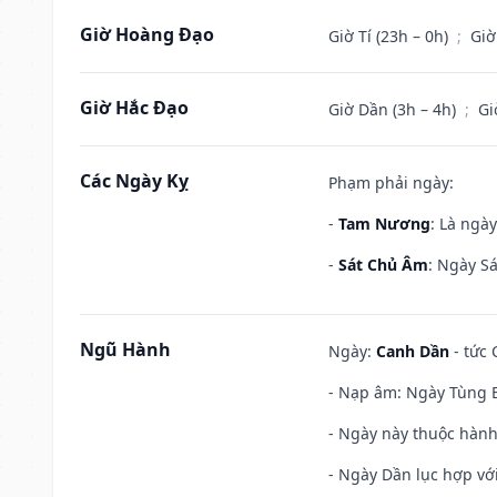
Giờ Hoàng Đạo
Giờ Tí (23h – 0h)
;
Giờ
Giờ Hắc Đạo
Giờ Dần (3h – 4h)
;
Gi
Các Ngày Kỵ
Phạm phải ngày:
-
Tam Nương
: Là ngà
-
Sát Chủ Âm
: Ngày Sá
Ngũ Hành
Ngày:
Canh Dần
- tức 
- Nạp âm: Ngày Tùng B
- Ngày này thuộc hành
- Ngày Dần lục hợp với