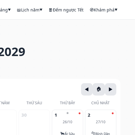
háng
📖
Lịch năm
🧧
Đếm ngược Tết
🧭
Khám phá
▼
▼
▼
2029
 NĂM
THỨ SÁU
THỨ BẢY
CHỦ NHẬT
⭐
30
1
2
26/10
27/10
🐂
🐅
Ất Sửu
Bính Dần