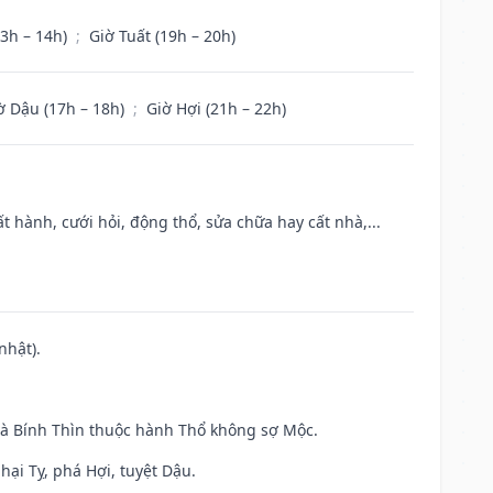
13h – 14h)
;
Giờ Tuất (19h – 20h)
ờ Dậu (17h – 18h)
;
Giờ Hợi (21h – 22h)
t hành, cưới hỏi, động thổ, sửa chữa hay cất nhà,...
nhật).
và Bính Thìn thuộc hành Thổ không sợ Mộc.
hại Tỵ, phá Hợi, tuyệt Dậu.