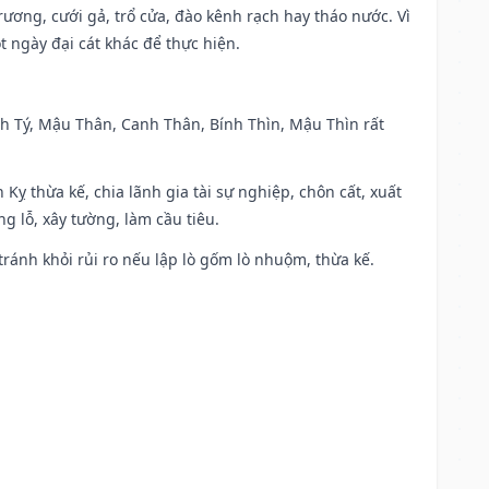
trương, cưới gả, trổ cửa, đào kênh rạch hay tháo nước. Vì
t ngày đại cát khác để thực hiện.
anh Tý, Mậu Thân, Canh Thân, Bính Thìn, Mậu Thìn rất
 Kỵ thừa kế, chia lãnh gia tài sự nghiệp, chôn cất, xuất
g lỗ, xây tường, làm cầu tiêu.
 tránh khỏi rủi ro nếu lập lò gốm lò nhuộm, thừa kế.