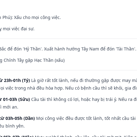
n Phú): Xấu cho mọi công việc.
ỵ mọi việc đại sự.
ắc để đón 'Hỷ Thần'. Xuất hành hướng Tây Nam để đón 'Tài Thần'.
g Chính Tây gặp Hạc Thần (xấu)
ừ 23h-01h (Tý)
Là giờ rất tốt lành, nếu đi thường gặp được may mắ
ọi việc trong nhà đều hòa hợp. Nếu có bệnh cầu thì sẽ khỏi, gia 
ừ 01-03h (Sửu)
Cầu tài thì không có lợi, hoặc hay bị trái ý. Nếu ra 
ì mới an.
từ 03h-05h (Dần)
Mọi công việc đều được tốt lành, tốt nhất cầu t
ều bình yên.