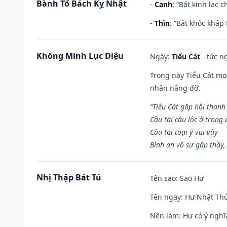
Bành Tổ Bách Kỵ Nhật
-
Canh
: “Bất kinh lạc
-
Thìn
: “Bất khốc khấp
Khổng Minh Lục Diệu
Ngày:
Tiểu Cát
- tức n
Trong này Tiểu Cát mọi
nhân nâng đỡ.
“Tiểu Cát gặp hội thanh
Cầu tài cầu lộc ở trong
Cầu tài toại ý vui vầy
Bình an vô sự gặp thầy,
Nhị Thập Bát Tú
Tên sao
: Sao Hư
Tên ngày
: Hư Nhật Thử
Nên làm
: Hư có ý ngh