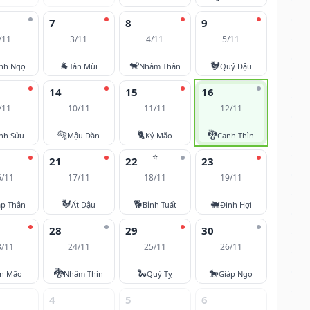
7
8
9
/11
3/11
4/11
5/11
🐐
🐒
🐓
nh Ngọ
Tân Mùi
Nhâm Thân
Quý Dậu
14
15
16
/11
10/11
11/11
12/11
🐅
🐈
🐉
nh Sửu
Mậu Dần
Kỷ Mão
Canh Thìn
⭐
21
22
23
6/11
17/11
18/11
19/11
🐓
🐕
🐖
áp Thân
Ất Dậu
Bính Tuất
Đinh Hợi
28
29
30
3/11
24/11
25/11
26/11
🐉
🐍
🐎
ân Mão
Nhâm Thìn
Quý Tỵ
Giáp Ngọ
4
5
6