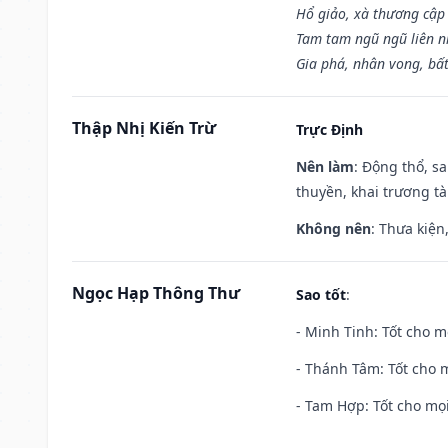
Hổ giảo, xà thương cập 
Tam tam ngũ ngũ liên n
Gia phá, nhân vong, bấ
Thập Nhị Kiến Trừ
Trực Định
Nên làm
: Động thổ, s
thuyền, khai trương tà
Không nên
: Thưa kiện
Ngọc Hạp Thông Thư
Sao tốt
:
- Minh Tinh: Tốt cho m
- Thánh Tâm: Tốt cho m
- Tam Hợp: Tốt cho mọi