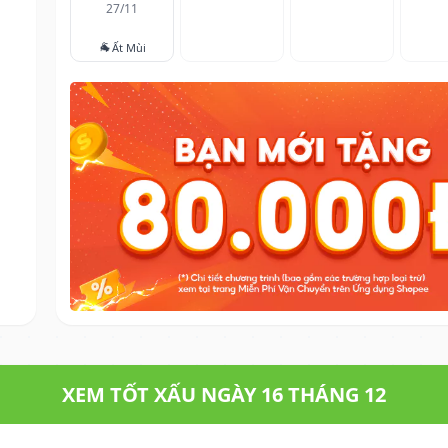
27/11
🐐
Ất Mùi
XEM TỐT XẤU NGÀY 16 THÁNG 12