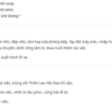
tốt vong.
iên bệnh,
t khả đương.”
an nền, đắp nền, làm hay sửa phòng bếp, lắp đặt máy móc, nhập họ
u thuyền, khởi công làm lò. Mua nuôi thêm súc vật.
, xuất hành đi xa
ọi việc, trùng với Thiên Lao Hắc Đạo thì xấu.
ọi việc, nhất là cầu phúc, cúng bái tế tự.
 việc.