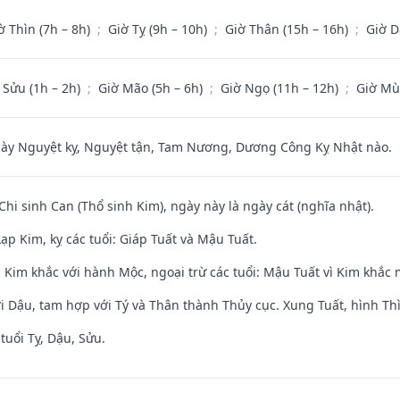
ờ Thìn (7h – 8h)
;
Giờ Tỵ (9h – 10h)
;
Giờ Thân (15h – 16h)
;
Giờ D
 Sửu (1h – 2h)
;
Giờ Mão (5h – 6h)
;
Giờ Ngọ (11h – 12h)
;
Giờ Mù
 Nguyệt kỵ, Nguyệt tận, Tam Nương, Dương Công Kỵ Nhật nào.
Chi sinh Can (Thổ sinh Kim), ngày này là ngày cát (nghĩa nhật).
p Kim, kỵ các tuổi: Giáp Tuất và Mậu Tuất.
 Kim khắc với hành Mộc, ngoại trừ các tuổi: Mậu Tuất vì Kim khắc 
i Dậu, tam hợp với Tý và Thân thành Thủy cục. Xung Tuất, hình Thì
tuổi Tỵ, Dậu, Sửu.