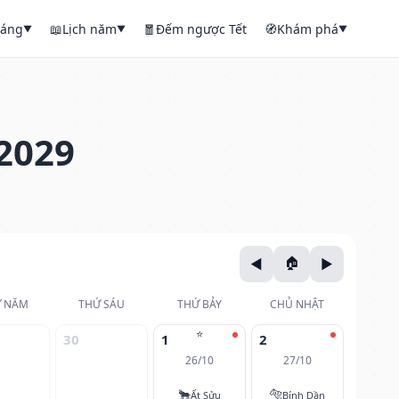
háng
📖
Lịch năm
🧧
Đếm ngược Tết
🧭
Khám phá
▼
▼
▼
2029
 NĂM
THỨ SÁU
THỨ BẢY
CHỦ NHẬT
⭐
30
1
2
26/10
27/10
🐂
🐅
Ất Sửu
Bính Dần