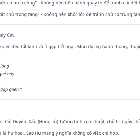
 chức cơ hư trướng” - Không nên tiến hành quay tơ để tránh cũi dệt
 tất chủ trọng tang” - Không nên khóc lóc để tránh chủ có trùng ta
gày Cát.
 việc đều tốt lành và ít gặp trở ngại. Mưu đại sự hanh thông, thuậ
 long
 quẻ này
 gặp quen.”
 - Cái Duyên: Xấu (Hung Tú) Tướng tinh con chuột, chủ trị ngày ch
ĩa là hư hoại. Sao Hư mang ý nghĩa không có việc chi hợp.