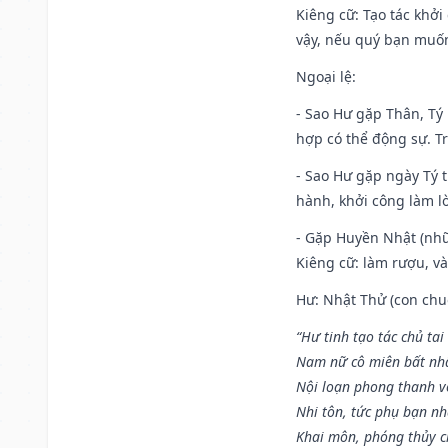
Kiêng cữ
: Tạo tác khở
vậy, nếu quý bạn muốn 
Ngoại lệ
:
- Sao Hư gặp Thân, Tý 
hợp có thể động sự. Tr
- Sao Hư gặp ngày Tý t
hành, khởi công làm lò
- Gặp Huyền Nhật (nhữ
Kiêng cữ: làm rượu, v
Hư: Nhật Thử (con chuộ
“Hư tinh tạo tác chủ tai
Nam nữ cô miên bất nhấ
Nội loạn phong thanh vô 
Nhi tôn, tức phụ bạn n
Khai môn, phóng thủy ch