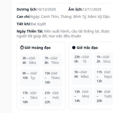
Dương lịch:
16/12/2029
Âm lịch:
12/11/2029
Can chi:
Ngày: Canh Thìn, Tháng: Bính Tý, Năm: Kỷ Dậu
Tiết khí:
Đại tuyết
Ngày Thiên Tài:
Nên xuất hành, cầu tài thắng lợi, được
người tốt giúp đỡ, mọi việc đều thuận
⏱️ Giờ Hoàng đạo
🌑 Giờ Hắc đạo
23h –
(Giờ
1h –
(Giờ
3h –
(Giờ
7h –
(Giờ
0h
Tí)
2h
Sửu)
4h
Dần)
8h
Thìn)
5h –
(Giờ
11h
(Giờ
9h –
(Giờ
15h
(Giờ
6h
Mão)
–
Ngọ)
10h
Tỵ)
–
Thân)
12h
16h
13h
(Giờ
19h
(Giờ
17h
(Giờ
21h
(Giờ
–
Mùi)
–
Tuất)
–
Dậu)
–
Hợi)
14h
20h
18h
22h