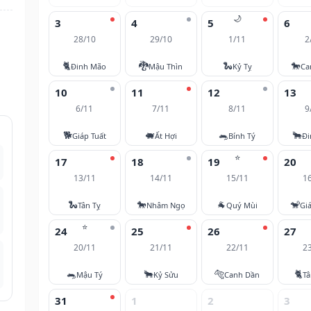
🌙
3
4
5
6
28/10
29/10
1/11
2
🐈
🐉
🐍
🐎
Đinh Mão
Mậu Thìn
Kỷ Tỵ
Ca
10
11
12
13
6/11
7/11
8/11
9
🐕
🐖
🐀
🐂
Giáp Tuất
Ất Hợi
Bính Tý
Đi
⭐
17
18
19
20
13/11
14/11
15/11
1
🐍
🐎
🐐
🐒
Tân Tỵ
Nhâm Ngọ
Quý Mùi
Gi
⭐
24
25
26
27
20/11
21/11
22/11
2
🐀
🐂
🐅
🐈
Mậu Tý
Kỷ Sửu
Canh Dần
T
31
1
2
3