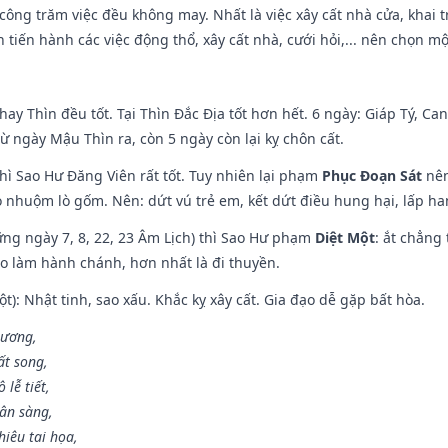
i công trăm việc đều không may. Nhất là việc xây cất nhà cửa, khai 
tiến hành các việc động thổ, xây cất nhà, cưới hỏi,... nên chọn mộ
hay Thìn đều tốt. Tại Thìn Đắc Địa tốt hơn hết. 6 ngày: Giáp Tý, C
ừ ngày Mậu Thìn ra, còn 5 ngày còn lại kỵ chôn cất.
hì Sao Hư Đăng Viên rất tốt. Tuy nhiên lại phạm
Phục Đoạn Sát
nên
 nhuộm lò gốm. Nên: dứt vú trẻ em, kết dứt điều hung hại, lấp han
ng ngày 7, 8, 22, 23 Âm Lịch) thì Sao Hư phạm
Diệt Một
: ắt chẳng
ào làm hành chánh, hơn nhất là đi thuyền.
t): Nhật tinh, sao xấu. Khắc kỵ xây cất. Gia đạo dễ gặp bất hòa.
 ương,
t song,
lễ tiết,
hân sàng,
iêu tai họa,