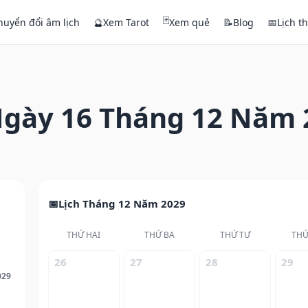
🃏
huyển đổi âm lịch
🔮
Xem Tarot
Xem quẻ
📝
Blog
📅
Lịch t
gày 16 Tháng 12 Năm 
Lịch Tháng 12 Năm 2029
THỨ HAI
THỨ BA
THỨ TƯ
THỨ
26
27
28
29
029