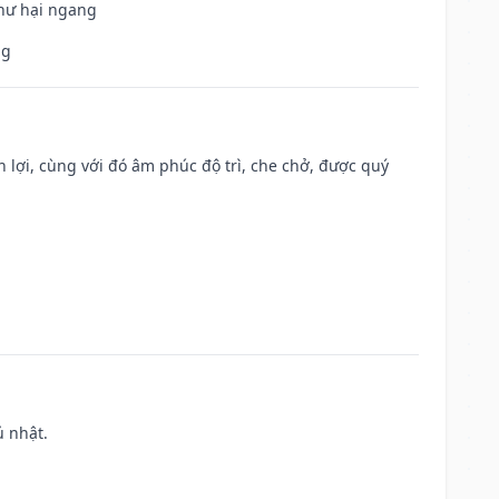
 hư hại ngang
ng
n lợi, cùng với đó âm phúc độ trì, che chở, được quý
ủ nhật.