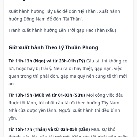
Xuất hành hướng Tây Bắc để đón 'Hỷ Thần'. Xuất hành
hướng Đông Nam để đón 'Tài Thần'.
Tránh xuất hành hướng Lên Trời gặp Hạc Thần (xấu)
Giờ xuất hành Theo Lý Thuần Phong
Từ 11h-13h (Ngọ) và từ 23h-01h (Tý)
Cầu tài thì không có
lợi, hoặc hay bị trái ý. Nếu ra đi hay thiệt, gặp nạn, việc
quan trọng thì phải đòn, gặp ma quỷ nên cúng tế thì mới
an.
Từ 13h-15h (Mùi) và từ 01-03h (Sửu)
Mọi công việc đều
được tốt lành, tốt nhất cầu tài đi theo hướng Tây Nam –
Nhà cửa được yên lành. Người xuất hành thì đều bình
yên.
Từ 15h-17h (Thân) và từ 03h-05h (Dần)
Mưu sự khó
thành, cầu lộc, cầu tài mờ mịt. Kiện cáo tốt nhất nên hoãn