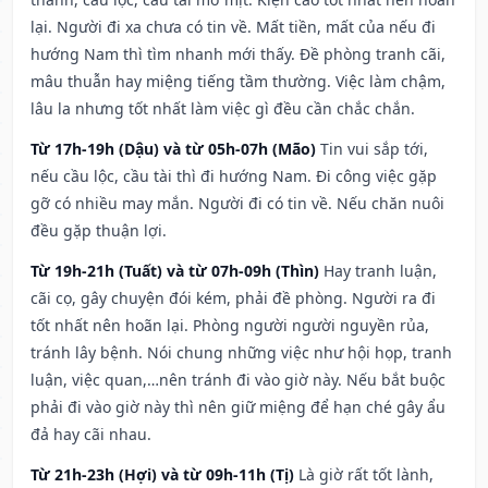
lại. Người đi xa chưa có tin về. Mất tiền, mất của nếu đi
hướng Nam thì tìm nhanh mới thấy. Đề phòng tranh cãi,
mâu thuẫn hay miệng tiếng tầm thường. Việc làm chậm,
lâu la nhưng tốt nhất làm việc gì đều cần chắc chắn.
Từ 17h-19h (Dậu) và từ 05h-07h (Mão)
Tin vui sắp tới,
nếu cầu lộc, cầu tài thì đi hướng Nam. Đi công việc gặp
gỡ có nhiều may mắn. Người đi có tin về. Nếu chăn nuôi
đều gặp thuận lợi.
Từ 19h-21h (Tuất) và từ 07h-09h (Thìn)
Hay tranh luận,
cãi cọ, gây chuyện đói kém, phải đề phòng. Người ra đi
tốt nhất nên hoãn lại. Phòng người người nguyền rủa,
tránh lây bệnh. Nói chung những việc như hội họp, tranh
luận, việc quan,…nên tránh đi vào giờ này. Nếu bắt buộc
phải đi vào giờ này thì nên giữ miệng để hạn ché gây ẩu
đả hay cãi nhau.
Từ 21h-23h (Hợi) và từ 09h-11h (Tị)
Là giờ rất tốt lành,