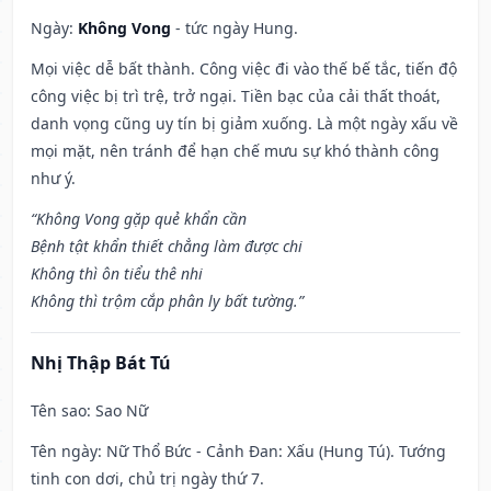
Ngày:
Không Vong
- tức ngày Hung.
Mọi việc dễ bất thành. Công việc đi vào thế bế tắc, tiến độ
công việc bị trì trệ, trở ngại. Tiền bạc của cải thất thoát,
danh vọng cũng uy tín bị giảm xuống. Là một ngày xấu về
mọi mặt, nên tránh để hạn chế mưu sự khó thành công
như ý.
“Không Vong gặp quẻ khẩn cần
Bệnh tật khẩn thiết chẳng làm được chi
Không thì ôn tiểu thê nhi
Không thì trộm cắp phân ly bất tường.”
Nhị Thập Bát Tú
Tên sao
: Sao Nữ
Tên ngày
: Nữ Thổ Bức - Cảnh Đan: Xấu (Hung Tú). Tướng
tinh con dơi, chủ trị ngày thứ 7.