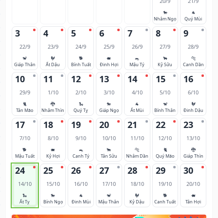
20/9
21/9
🐎
🐐
Nhâm Ngọ
Quý Mùi
3
4
5
6
7
8
9
22/9
23/9
24/9
25/9
26/9
27/9
28/9
🐒
🐓
🐕
🐖
🐀
🐂
🐅
Giáp Thân
Ất Dậu
Bính Tuất
Đinh Hợi
Mậu Tý
Kỷ Sửu
Canh Dần
10
11
12
13
14
15
16
29/9
1/10
2/10
3/10
4/10
5/10
6/10
🐈
🐉
🐍
🐎
🐐
🐒
🐓
Tân Mão
Nhâm Thìn
Quý Tỵ
Giáp Ngọ
Ất Mùi
Bính Thân
Đinh Dậu
17
18
19
20
21
22
23
7/10
8/10
9/10
10/10
11/10
12/10
13/10
🐕
🐖
🐀
🐂
🐅
🐈
🐉
Mậu Tuất
Kỷ Hợi
Canh Tý
Tân Sửu
Nhâm Dần
Quý Mão
Giáp Thìn
24
25
26
27
28
29
30
14/10
15/10
16/10
17/10
18/10
19/10
20/10
🐍
🐎
🐐
🐒
🐓
🐕
🐖
Ất Tỵ
Bính Ngọ
Đinh Mùi
Mậu Thân
Kỷ Dậu
Canh Tuất
Tân Hợi