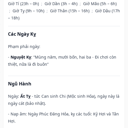
Giờ Tí (23h – 0h)
;
Giờ Dần (3h – 4h)
;
Giờ Mão (5h – 6h)
;
Giờ Tỵ (9h – 10h)
;
Giờ Thân (15h – 16h)
;
Giờ Dậu (17h
– 18h)
Các Ngày Kỵ
Phạm phải ngày:
-
Nguyệt Kỵ
: “Mùng năm, mười bốn, hai ba - Đi chơi còn
thiệt, nữa là đi buôn”
Ngũ Hành
Ngày:
Ất Tỵ
- tức Can sinh Chi (Mộc sinh Hỏa), ngày này là
ngày cát (bảo nhật).
- Nạp âm: Ngày Phúc Đăng Hỏa, kỵ các tuổi: Kỷ Hợi và Tân
Hợi.