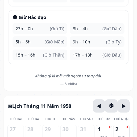
🌑 Giờ Hắc đạo
23h – 0h
(Giờ Tí)
3h – 4h
(Giờ Dần)
5h – 6h
(Giờ Mão)
9h – 10h
(Giờ Tỵ)
15h – 16h
(Giờ Thân)
17h – 18h
(Giờ Dậu)
Không gì là mãi mãi ngoài sự thay đổi.
— Buddha
Lịch Tháng 11 Năm 1958
THỨ HAI
THỨ BA
THỨ TƯ
THỨ NĂM
THỨ SÁU
THỨ BẢY
CHỦ NHẬT
27
28
29
30
31
1
2