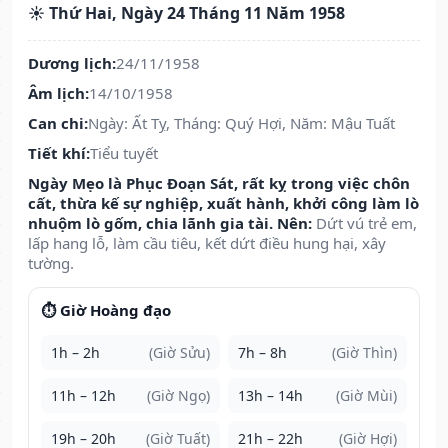
☀️ Thứ Hai, Ngày 24 Tháng 11 Năm 1958
Dương lịch:
24/11/1958
Âm lịch:
14/10/1958
Can chi:
Ngày: Ất Tỵ, Tháng: Quý Hợi, Năm: Mậu Tuất
Tiết khí:
Tiểu tuyết
Ngày Mẹo là Phục Đoạn Sát, rất kỵ trong việc chôn
cất, thừa kế sự nghiệp, xuất hành, khởi công làm lò
nhuộm lò gốm, chia lãnh gia tài. Nên:
Dứt vú trẻ em,
lấp hang lỗ, làm cầu tiêu, kết dứt điều hung hại, xây
tường.
⏱️ Giờ Hoàng đạo
1h – 2h
(Giờ Sửu)
7h – 8h
(Giờ Thìn)
11h – 12h
(Giờ Ngọ)
13h – 14h
(Giờ Mùi)
19h – 20h
(Giờ Tuất)
21h – 22h
(Giờ Hợi)