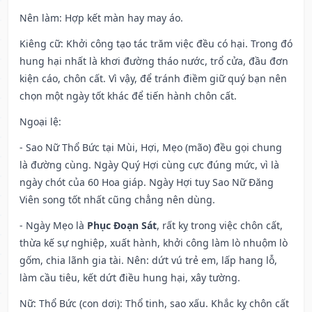
Nên làm
: Hợp kết màn hay may áo.
Kiêng cữ
: Khởi công tạo tác trăm việc đều có hại. Trong đó
hung hại nhất là khơi đường tháo nước, trổ cửa, đầu đơn
kiện cáo, chôn cất. Vì vậy, để tránh điềm giữ quý bạn nên
chọn một ngày tốt khác để tiến hành chôn cất.
Ngoại lệ
:
- Sao Nữ Thổ Bức tại Mùi, Hợi, Mẹo (mão) đều gọi chung
là đường cùng. Ngày Quý Hợi cùng cực đúng mức, vì là
ngày chót của 60 Hoa giáp. Ngày Hợi tuy Sao Nữ Đăng
Viên song tốt nhất cũng chẳng nên dùng.
- Ngày Mẹo là
Phục Đoạn Sát
, rất kỵ trong việc chôn cất,
thừa kế sự nghiệp, xuất hành, khởi công làm lò nhuộm lò
gốm, chia lãnh gia tài. Nên: dứt vú trẻ em, lấp hang lỗ,
làm cầu tiêu, kết dứt điều hung hại, xây tường.
Nữ: Thổ Bức (con dơi): Thổ tinh, sao xấu. Khắc kỵ chôn cất