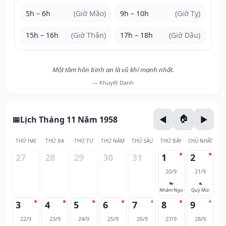
5h – 6h
(Giờ Mão)
9h – 10h
(Giờ Tỵ)
15h – 16h
(Giờ Thân)
17h – 18h
(Giờ Dậu)
Một tâm hồn bình an là vũ khí mạnh nhất.
— Khuyết Danh
Lịch Tháng 11 Năm 1958
THỨ HAI
THỨ BA
THỨ TƯ
THỨ NĂM
THỨ SÁU
THỨ BẢY
CHỦ NHẬT
27
28
29
30
31
1
2
20/9
21/9
🐎
🐐
Nhâm Ngọ
Quý Mùi
3
4
5
6
7
8
9
22/9
23/9
24/9
25/9
26/9
27/9
28/9