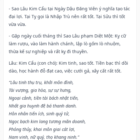
- Sao Lâu Kim Cẩu tại Ngày Dậu Đăng Viên ý nghĩa tạo tác
đại lợi. Tại Tỵ gọi là Nhập Trù nên rất tốt. Tại Sửu thì tốt
vừa vừa.
- Gặp ngày cuối tháng thì Sao Lâu phạm Diệt Một: Kỵ cữ
làm rượu, vào làm hành chánh, lập lò gốm lò nhuộm,
thừa kế sự nghiệp và rất kỵ đi thuyền.
Lâu: Kim Cẩu (con chó): Kim tinh, sao tốt. Tiền bạc thì dồi
dào, học hành đỗ đạt cao, việc cưới gả, xây cất rất tốt.
“Lâu tinh thụ trụ, khởi môn đình,
Tài vượng, gia hòa, sự sự hưng,
Ngoại cảnh, tiền tài bách nhật tiến,
Nhất gia huynh đệ bá thanh danh.
Hôn nhân tiến ích, sinh quý tử,
Ngọc bạch kim lang tương mãn doanh,
Phóng thủy, khai môn giai cát lợi,
Nam vinh, nữ quý, thọ khang ninh.”