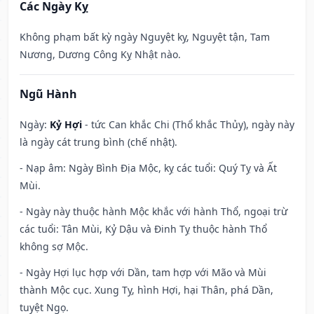
Các Ngày Kỵ
Không phạm bất kỳ ngày Nguyệt kỵ, Nguyệt tận, Tam
Nương, Dương Công Kỵ Nhật nào.
Ngũ Hành
Ngày:
Kỷ Hợi
- tức Can khắc Chi (Thổ khắc Thủy), ngày này
là ngày cát trung bình (chế nhật).
- Nạp âm: Ngày Bình Địa Mộc, kỵ các tuổi: Quý Tỵ và Ất
Mùi.
- Ngày này thuộc hành Mộc khắc với hành Thổ, ngoại trừ
các tuổi: Tân Mùi, Kỷ Dậu và Đinh Tỵ thuộc hành Thổ
không sợ Mộc.
- Ngày Hợi lục hợp với Dần, tam hợp với Mão và Mùi
thành Mộc cục. Xung Tỵ, hình Hợi, hại Thân, phá Dần,
tuyệt Ngọ.