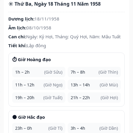
☀️ Thứ Ba, Ngày 18 Tháng 11 Năm 1958
Dương lịch:
18/11/1958
Âm lịch:
08/10/1958
Can chi:
Ngày: Kỷ Hợi, Tháng: Quý Hợi, Năm: Mậu Tuất
Tiết khí:
Lập đông
⏱️ Giờ Hoàng đạo
1h – 2h
(Giờ Sửu)
7h – 8h
(Giờ Thìn)
11h – 12h
(Giờ Ngọ)
13h – 14h
(Giờ Mùi)
19h – 20h
(Giờ Tuất)
21h – 22h
(Giờ Hợi)
🌑 Giờ Hắc đạo
23h – 0h
(Giờ Tí)
3h – 4h
(Giờ Dần)