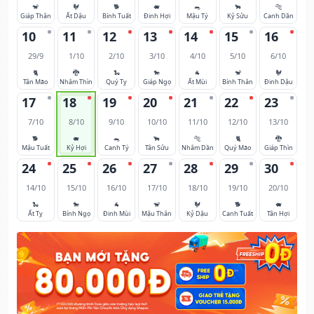
🐒
🐓
🐕
🐖
🐀
🐂
🐅
Giáp Thân
Ất Dậu
Bính Tuất
Đinh Hợi
Mậu Tý
Kỷ Sửu
Canh Dần
10
11
12
13
14
15
16
29/9
1/10
2/10
3/10
4/10
5/10
6/10
🐈
🐉
🐍
🐎
🐐
🐒
🐓
Tân Mão
Nhâm Thìn
Quý Tỵ
Giáp Ngọ
Ất Mùi
Bính Thân
Đinh Dậu
17
18
19
20
21
22
23
7/10
8/10
9/10
10/10
11/10
12/10
13/10
🐕
🐖
🐀
🐂
🐅
🐈
🐉
Mậu Tuất
Kỷ Hợi
Canh Tý
Tân Sửu
Nhâm Dần
Quý Mão
Giáp Thìn
24
25
26
27
28
29
30
14/10
15/10
16/10
17/10
18/10
19/10
20/10
🐍
🐎
🐐
🐒
🐓
🐕
🐖
Ất Tỵ
Bính Ngọ
Đinh Mùi
Mậu Thân
Kỷ Dậu
Canh Tuất
Tân Hợi