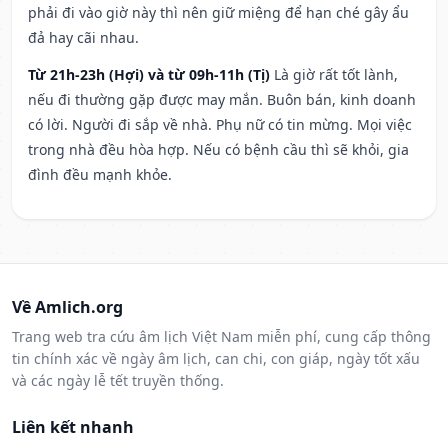
phải đi vào giờ này thì nên giữ miệng để hạn ché gây ẩu
đả hay cãi nhau.
Từ 21h-23h (Hợi) và từ 09h-11h (Tị)
Là giờ rất tốt lành,
nếu đi thường gặp được may mắn. Buôn bán, kinh doanh
có lời. Người đi sắp về nhà. Phụ nữ có tin mừng. Mọi việc
trong nhà đều hòa hợp. Nếu có bệnh cầu thì sẽ khỏi, gia
đình đều mạnh khỏe.
Về Amlich.org
Trang web tra cứu âm lịch Việt Nam miễn phí, cung cấp thông
tin chính xác về ngày âm lịch, can chi, con giáp, ngày tốt xấu
và các ngày lễ tết truyền thống.
Liên kết nhanh