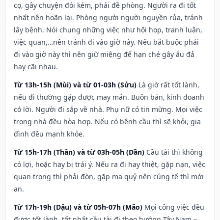
cọ, gây chuyện đói kém, phải đề phòng. Người ra đi tốt
nhất nên hoãn lại. Phòng người người nguyền rủa, tránh
lây bệnh. Nói chung những việc như hội họp, tranh luận,
việc quan,…nên tránh đi vào giờ này. Nếu bắt buộc phải
đi vào giờ này thì nên giữ miệng để hạn ché gây ẩu đả
hay cãi nhau.
Từ 13h-15h (Mùi) và từ 01-03h (Sửu)
Là giờ rất tốt lành,
nếu đi thường gặp được may mắn. Buôn bán, kinh doanh
có lời. Người đi sắp về nhà. Phụ nữ có tin mừng. Mọi việc
trong nhà đều hòa hợp. Nếu có bệnh cầu thì sẽ khỏi, gia
đình đều mạnh khỏe.
Từ 15h-17h (Thân) và từ 03h-05h (Dần)
Cầu tài thì không
có lợi, hoặc hay bị trái ý. Nếu ra đi hay thiệt, gặp nạn, việc
quan trọng thì phải đòn, gặp ma quỷ nên cúng tế thì mới
an.
Từ 17h-19h (Dậu) và từ 05h-07h (Mão)
Mọi công việc đều
được tốt lành, tốt nhất cầu tài đi theo hướng Tây Nam –