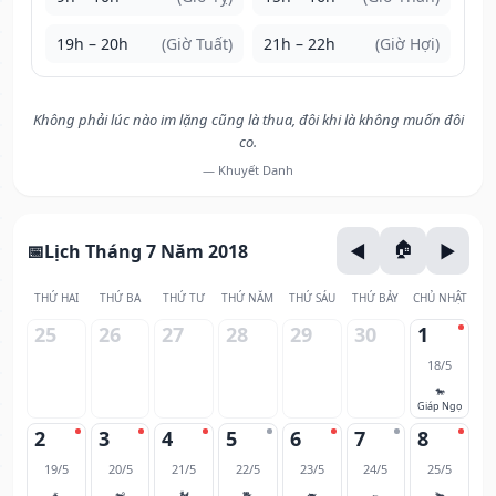
19h – 20h
(Giờ Tuất)
21h – 22h
(Giờ Hợi)
Không phải lúc nào im lặng cũng là thua, đôi khi là không muốn đôi
co.
— Khuyết Danh
Lịch Tháng 7 Năm 2018
THỨ HAI
THỨ BA
THỨ TƯ
THỨ NĂM
THỨ SÁU
THỨ BẢY
CHỦ NHẬT
25
26
27
28
29
30
1
18/5
🐎
Giáp Ngọ
2
3
4
5
6
7
8
19/5
20/5
21/5
22/5
23/5
24/5
25/5
🐐
🐒
🐓
🐕
🐖
🐀
🐂