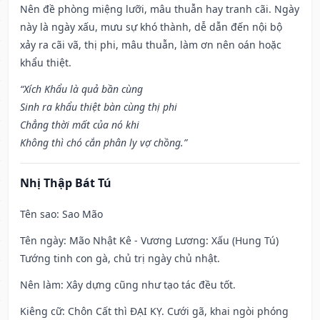
Nên đề phòng miệng lưỡi, mâu thuẫn hay tranh cãi. Ngày
này là ngày xấu, mưu sự khó thành, dễ dẫn đến nội bộ
xảy ra cãi vã, thị phi, mâu thuẫn, làm ơn nên oán hoặc
khẩu thiệt.
“Xích Khẩu là quả bần cùng
Sinh ra khẩu thiệt bàn cùng thị phi
Chẳng thời mất của nó khi
Không thì chó cắn phân ly vợ chồng.”
Nhị Thập Bát Tú
Tên sao
: Sao Mão
Tên ngày
: Mão Nhật Kê - Vương Lương: Xấu (Hung Tú)
Tướng tinh con gà, chủ trị ngày chủ nhật.
Nên làm
: Xây dựng cũng như tạo tác đều tốt.
Kiêng cữ
: Chôn Cất thì ĐẠI KỴ. Cưới gã, khai ngòi phóng