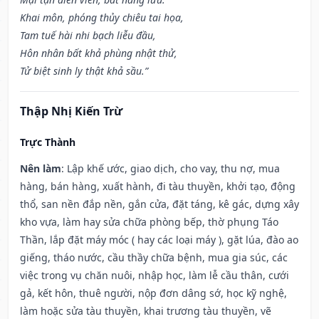
Khai môn, phóng thủy chiêu tai họa,
Tam tuế hài nhi bạch liễu đầu,
Hôn nhân bất khả phùng nhật thử,
Tử biệt sinh ly thật khả sầu.”
Thập Nhị Kiến Trừ
Trực Thành
Nên làm
: Lập khế ước, giao dịch, cho vay, thu nợ, mua
hàng, bán hàng, xuất hành, đi tàu thuyền, khởi tạo, động
thổ, san nền đắp nền, gắn cửa, đặt táng, kê gác, dựng xây
kho vựa, làm hay sửa chữa phòng bếp, thờ phụng Táo
Thần, lắp đặt máy móc ( hay các loại máy ), gặt lúa, đào ao
giếng, tháo nước, cầu thầy chữa bệnh, mua gia súc, các
việc trong vụ chăn nuôi, nhập học, làm lễ cầu thân, cưới
gả, kết hôn, thuê người, nộp đơn dâng sớ, học kỹ nghệ,
làm hoặc sửa tàu thuyền, khai trương tàu thuyền, vẽ