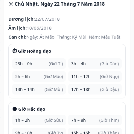
☀️ Chủ Nhật, Ngày 22 Tháng 7 Năm 2018
Dương lịch:
22/07/2018
Âm lịch:
10/06/2018
Can chi:
Ngày: Ất Mão, Tháng: Kỷ Mùi, Năm: Mậu Tuất
⏱️ Giờ Hoàng đạo
23h – 0h
(Giờ Tí)
3h – 4h
(Giờ Dần)
5h – 6h
(Giờ Mão)
11h – 12h
(Giờ Ngọ)
13h – 14h
(Giờ Mùi)
17h – 18h
(Giờ Dậu)
🌑 Giờ Hắc đạo
1h – 2h
(Giờ Sửu)
7h – 8h
(Giờ Thìn)
9h – 10h
(Giờ Tỵ)
15h – 16h
(Giờ Thân)