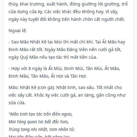
thủy, khai trương, xuất hành, đóng giường lót giường, trổ
cửa dựng cửa kỵ. Các việc khác đều không hay. Vì vậy,
ngày này tuyệt đối không tiến hành chôn cất người chết.
Ngoại lệ
:
- Sao Mão Nhật Kê tại Mùi thì mất chí khí. Tại Ất Mão hay
Đinh Mão rất tốt. Ngày Mão Đăng Viên nên cưới gả tốt,
ngày Quý Mão nếu tạo tác thì mất tiền của.
- Hợp với 8 ngày là Ất Mùi, Đinh Mùi, Tân Mùi, Ất Mão,
Đinh Mão, Tân Mão, Ất Hợi và Tân Hợi.
Mão: Nhật Kê (con gà): Nhật tinh, sao xấu. Tốt nhất cho
việc xây cất. Khắc kỵ việc cưới gả, an táng, gắn cũng như
sửa cửa.
“Mão tinh tạo tác tiến điền ngưu,
Mai táng quan tai bất đắc hưu,
Trùng tang nhị nhật, tam nhân tử,
Mại tận điền viên, bất năng lưu.