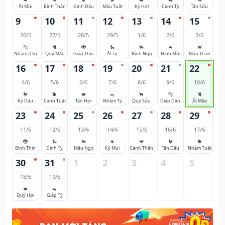
Ất Mùi
Bính Thân
Đinh Dậu
Mậu Tuất
Kỷ Hợi
Canh Tý
Tân Sửu
9
10
11
12
13
14
15
26/5
27/5
28/5
29/5
1/6
2/6
3/6
🐅
🐈
🐉
🐍
🐎
🐐
🐒
Nhâm Dần
Quý Mão
Giáp Thìn
Ất Tỵ
Bính Ngọ
Đinh Mùi
Mậu Thân
16
17
18
19
20
21
22
4/6
5/6
6/6
7/6
8/6
9/6
10/6
🐓
🐕
🐖
🐀
🐂
🐅
🐈
Kỷ Dậu
Canh Tuất
Tân Hợi
Nhâm Tý
Quý Sửu
Giáp Dần
Ất Mão
23
24
25
26
27
28
29
11/6
12/6
13/6
14/6
15/6
16/6
17/6
🐉
🐍
🐎
🐐
🐒
🐓
🐕
Bính Thìn
Đinh Tỵ
Mậu Ngọ
Kỷ Mùi
Canh Thân
Tân Dậu
Nhâm Tuất
30
31
1
2
3
4
5
18/6
19/6
🐖
🐀
Quý Hợi
Giáp Tý