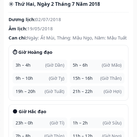
☀️ Thứ Hai, Ngày 2 Tháng 7 Năm 2018
Dương lịch:
02/07/2018
Âm lịch:
19/05/2018
Can chi:
Ngày: Ất Mùi, Tháng: Mậu Ngọ, Năm: Mậu Tuất
⏱️ Giờ Hoàng đạo
3h – 4h
(Giờ Dần)
5h – 6h
(Giờ Mão)
9h – 10h
(Giờ Tỵ)
15h – 16h
(Giờ Thân)
19h – 20h
(Giờ Tuất)
21h – 22h
(Giờ Hợi)
🌑 Giờ Hắc đạo
23h – 0h
(Giờ Tí)
1h – 2h
(Giờ Sửu)
7h – 8h
(Giờ Thìn)
11h – 12h
(Giờ Ngọ)