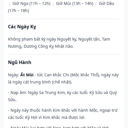
;
Giờ Ngọ (11h – 12h)
;
Giờ Mùi (13h – 14h)
;
Giờ Dậu
(17h – 18h)
Các Ngày Kỵ
Không phạm bất kỳ ngày Nguyệt kỵ, Nguyệt tận, Tam
Nương, Dương Công Kỵ Nhật nào.
Ngũ Hành
Ngày:
Ất Mùi
- tức Can khắc Chi (Mộc khắc Thổ), ngày này
là ngày cát trung bình (chế nhật).
- Nạp âm: Ngày Sa Trung Kim, kỵ các tuổi: Kỷ Sửu và Quý
Sửu.
- Ngày này thuộc hành Kim khắc với hành Mộc, ngoại trừ
các tuổi: Kỷ Hợi vì Kim khắc mà được lợi.
- Ngày Mùi lục hợp với Ngọ, tam hợp với Mão và Hợi