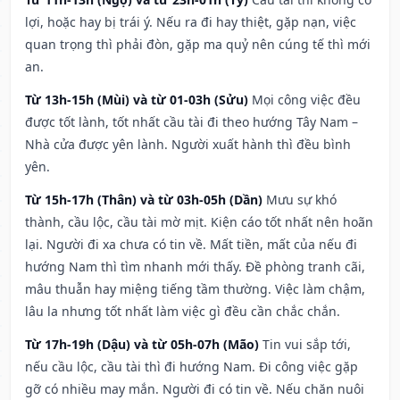
lợi, hoặc hay bị trái ý. Nếu ra đi hay thiệt, gặp nạn, việc
quan trọng thì phải đòn, gặp ma quỷ nên cúng tế thì mới
an.
Từ 13h-15h (Mùi) và từ 01-03h (Sửu)
Mọi công việc đều
được tốt lành, tốt nhất cầu tài đi theo hướng Tây Nam –
Nhà cửa được yên lành. Người xuất hành thì đều bình
yên.
Từ 15h-17h (Thân) và từ 03h-05h (Dần)
Mưu sự khó
thành, cầu lộc, cầu tài mờ mịt. Kiện cáo tốt nhất nên hoãn
lại. Người đi xa chưa có tin về. Mất tiền, mất của nếu đi
hướng Nam thì tìm nhanh mới thấy. Đề phòng tranh cãi,
mâu thuẫn hay miệng tiếng tầm thường. Việc làm chậm,
lâu la nhưng tốt nhất làm việc gì đều cần chắc chắn.
Từ 17h-19h (Dậu) và từ 05h-07h (Mão)
Tin vui sắp tới,
nếu cầu lộc, cầu tài thì đi hướng Nam. Đi công việc gặp
gỡ có nhiều may mắn. Người đi có tin về. Nếu chăn nuôi