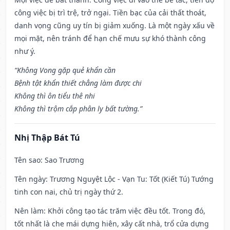
công việc bị trì trệ, trở ngại. Tiền bạc của cải thất thoát,
danh vọng cũng uy tín bị giảm xuống. Là một ngày xấu về
mọi mặt, nên tránh để hạn chế mưu sự khó thành công
như ý.
“Không Vong gặp quẻ khẩn cần
Bệnh tật khẩn thiết chẳng làm được chi
Không thì ôn tiểu thê nhi
Không thì trộm cắp phân ly bất tường.”
Nhị Thập Bát Tú
Tên sao
: Sao Trương
Tên ngày
: Trương Nguyệt Lộc - Vạn Tu: Tốt (Kiết Tú) Tướng
tinh con nai, chủ trị ngày thứ 2.
Nên làm
: Khởi công tạo tác trăm việc đều tốt. Trong đó,
tốt nhất là che mái dựng hiên, xây cất nhà, trổ cửa dựng