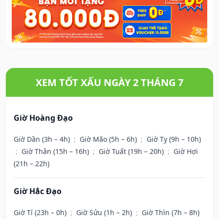
XEM TỐT XẤU NGÀY 2 THÁNG 7
Giờ Hoàng Đạo
Giờ Dần (3h – 4h)
;
Giờ Mão (5h – 6h)
;
Giờ Tỵ (9h – 10h)
;
Giờ Thân (15h – 16h)
;
Giờ Tuất (19h – 20h)
;
Giờ Hợi
(21h – 22h)
Giờ Hắc Đạo
Giờ Tí (23h – 0h)
;
Giờ Sửu (1h – 2h)
;
Giờ Thìn (7h – 8h)