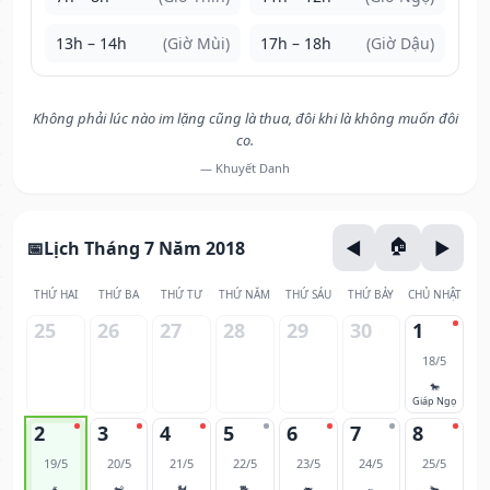
13h – 14h
(Giờ Mùi)
17h – 18h
(Giờ Dậu)
Không phải lúc nào im lặng cũng là thua, đôi khi là không muốn đôi
co.
— Khuyết Danh
Lịch Tháng 7 Năm 2018
THỨ HAI
THỨ BA
THỨ TƯ
THỨ NĂM
THỨ SÁU
THỨ BẢY
CHỦ NHẬT
25
26
27
28
29
30
1
18/5
🐎
Giáp Ngọ
2
3
4
5
6
7
8
19/5
20/5
21/5
22/5
23/5
24/5
25/5
🐐
🐒
🐓
🐕
🐖
🐀
🐂