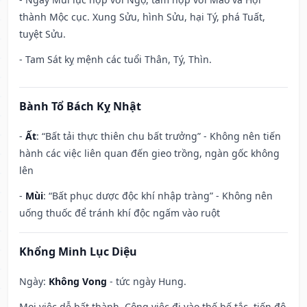
thành Mộc cục. Xung Sửu, hình Sửu, hại Tý, phá Tuất,
tuyệt Sửu.
- Tam Sát kỵ mệnh các tuổi Thân, Tý, Thìn.
Bành Tổ Bách Kỵ Nhật
-
Ất
: “Bất tải thực thiên chu bất trưởng” - Không nên tiến
hành các việc liên quan đến gieo trồng, ngàn gốc không
lên
-
Mùi
: “Bất phục dược độc khí nhập tràng” - Không nên
uống thuốc để tránh khí độc ngấm vào ruột
Khổng Minh Lục Diệu
Ngày:
Không Vong
- tức ngày Hung.
Mọi việc dễ bất thành. Công việc đi vào thế bế tắc, tiến độ