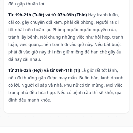
đều gặp thuận lợi.
Từ 19h-21h (Tuất) và từ 07h-09h (Thìn)
Hay tranh luận,
cãi cọ, gây chuyện đói kém, phải đề phòng. Người ra đi
tốt nhất nên hoãn lại. Phòng người người nguyền rủa,
tránh lây bệnh. Nói chung những việc như hội họp, tranh
luận, việc quan,…nên tránh đi vào giờ này. Nếu bắt buộc
phải đi vào giờ này thì nên giữ miệng để hạn ché gây ẩu
đả hay cãi nhau.
Từ 21h-23h (Hợi) và từ 09h-11h (Tị)
Là giờ rất tốt lành,
nếu đi thường gặp được may mắn. Buôn bán, kinh doanh
có lời. Người đi sắp về nhà. Phụ nữ có tin mừng. Mọi việc
trong nhà đều hòa hợp. Nếu có bệnh cầu thì sẽ khỏi, gia
đình đều mạnh khỏe.