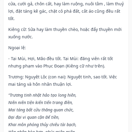
cửa, cưới gả, chôn cất, hay làm ruộng, nuôi tằm , làm thuỷ
lợi, đặt táng kê gác, chặt cỏ phá đất, cắt áo cũng đều rất
tốt.
Kiêng cữ
: Sửa hay làm thuyền chèo, hoặc đẩy thuyền mới
xuống nước.
Ngoại lệ
:
- Tại Mùi, Hợi, Mão đều tốt. Tại Mùi: đăng viên rất tốt
nhưng phạm vào Phục Đoạn (Kiêng cữ như trên).
Trương: Nguyệt Lộc (con nai): Nguyệt tinh, sao tốt. Việc
mai táng và hôn nhân thuận lợi.
“Trương tinh nhật hảo tạo long hiên,
Niên niên tiện kiến tiến trang điền,
Mai táng bất cửu thăng quan chức,
Đại đại vi quan cận Đế tiền,
Khai môn phóng thủy chiêu tài bạch,
Hôn nhân hòa hợp, phúc miên miên.