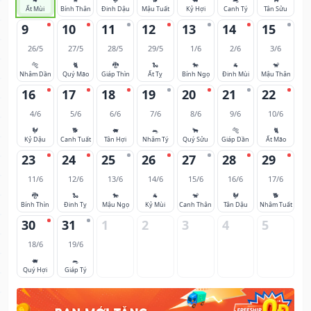
Ất Mùi
Bính Thân
Đinh Dậu
Mậu Tuất
Kỷ Hợi
Canh Tý
Tân Sửu
9
10
11
12
13
14
15
26/5
27/5
28/5
29/5
1/6
2/6
3/6
🐅
🐈
🐉
🐍
🐎
🐐
🐒
Nhâm Dần
Quý Mão
Giáp Thìn
Ất Tỵ
Bính Ngọ
Đinh Mùi
Mậu Thân
16
17
18
19
20
21
22
4/6
5/6
6/6
7/6
8/6
9/6
10/6
🐓
🐕
🐖
🐀
🐂
🐅
🐈
Kỷ Dậu
Canh Tuất
Tân Hợi
Nhâm Tý
Quý Sửu
Giáp Dần
Ất Mão
23
24
25
26
27
28
29
11/6
12/6
13/6
14/6
15/6
16/6
17/6
🐉
🐍
🐎
🐐
🐒
🐓
🐕
Bính Thìn
Đinh Tỵ
Mậu Ngọ
Kỷ Mùi
Canh Thân
Tân Dậu
Nhâm Tuất
30
31
1
2
3
4
5
18/6
19/6
🐖
🐀
Quý Hợi
Giáp Tý