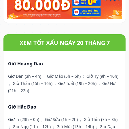
XEM TỐT XẤU NGÀY 20 THÁNG 7
Giờ Hoàng Đạo
Giờ Dần (3h – 4h)
;
Giờ Mão (5h – 6h)
;
Giờ Tỵ (9h – 10h)
;
Giờ Thân (15h – 16h)
;
Giờ Tuất (19h – 20h)
;
Giờ Hợi
(21h – 22h)
Giờ Hắc Đạo
Giờ Tí (23h – 0h)
;
Giờ Sửu (1h – 2h)
;
Giờ Thìn (7h – 8h)
;
Giờ Ngọ (11h – 12h)
;
Giờ Mùi (13h – 14h)
;
Giờ Dậu