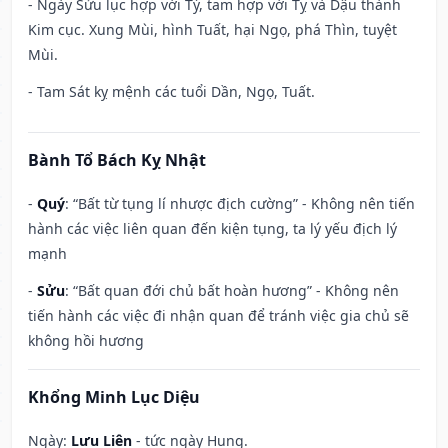
- Ngày Sửu lục hợp với Tý, tam hợp với Tỵ và Dậu thành
Kim cục. Xung Mùi, hình Tuất, hại Ngọ, phá Thìn, tuyệt
Mùi.
- Tam Sát kỵ mệnh các tuổi Dần, Ngọ, Tuất.
Bành Tổ Bách Kỵ Nhật
-
Quý
: “Bất từ tụng lí nhược địch cường” - Không nên tiến
hành các việc liên quan đến kiện tụng, ta lý yếu địch lý
mạnh
-
Sửu
: “Bất quan đới chủ bất hoàn hương” - Không nên
tiến hành các việc đi nhận quan để tránh việc gia chủ sẽ
không hồi hương
Khổng Minh Lục Diệu
Ngày:
Lưu Liên
- tức ngày Hung.