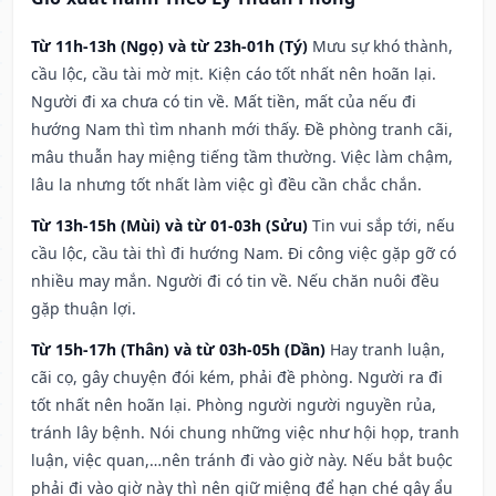
Từ 11h-13h (Ngọ) và từ 23h-01h (Tý)
Mưu sự khó thành,
cầu lộc, cầu tài mờ mịt. Kiện cáo tốt nhất nên hoãn lại.
Người đi xa chưa có tin về. Mất tiền, mất của nếu đi
hướng Nam thì tìm nhanh mới thấy. Đề phòng tranh cãi,
mâu thuẫn hay miệng tiếng tầm thường. Việc làm chậm,
lâu la nhưng tốt nhất làm việc gì đều cần chắc chắn.
Từ 13h-15h (Mùi) và từ 01-03h (Sửu)
Tin vui sắp tới, nếu
cầu lộc, cầu tài thì đi hướng Nam. Đi công việc gặp gỡ có
nhiều may mắn. Người đi có tin về. Nếu chăn nuôi đều
gặp thuận lợi.
Từ 15h-17h (Thân) và từ 03h-05h (Dần)
Hay tranh luận,
cãi cọ, gây chuyện đói kém, phải đề phòng. Người ra đi
tốt nhất nên hoãn lại. Phòng người người nguyền rủa,
tránh lây bệnh. Nói chung những việc như hội họp, tranh
luận, việc quan,…nên tránh đi vào giờ này. Nếu bắt buộc
phải đi vào giờ này thì nên giữ miệng để hạn ché gây ẩu