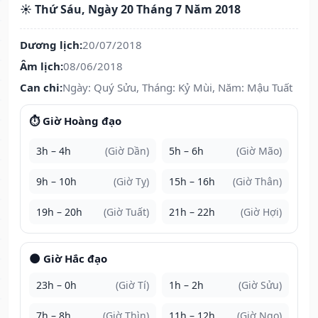
☀️ Thứ Sáu, Ngày 20 Tháng 7 Năm 2018
Dương lịch:
20/07/2018
Âm lịch:
08/06/2018
Can chi:
Ngày: Quý Sửu, Tháng: Kỷ Mùi, Năm: Mậu Tuất
⏱️ Giờ Hoàng đạo
3h – 4h
(Giờ Dần)
5h – 6h
(Giờ Mão)
9h – 10h
(Giờ Tỵ)
15h – 16h
(Giờ Thân)
19h – 20h
(Giờ Tuất)
21h – 22h
(Giờ Hợi)
🌑 Giờ Hắc đạo
23h – 0h
(Giờ Tí)
1h – 2h
(Giờ Sửu)
7h – 8h
(Giờ Thìn)
11h – 12h
(Giờ Ngọ)