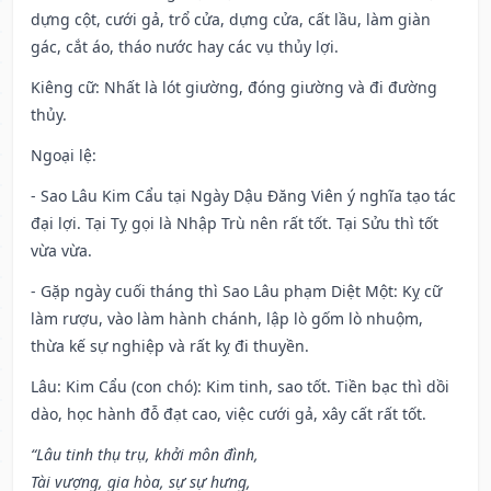
dựng cột, cưới gả, trổ cửa, dựng cửa, cất lầu, làm giàn
gác, cắt áo, tháo nước hay các vụ thủy lợi.
Kiêng cữ
: Nhất là lót giường, đóng giường và đi đường
thủy.
Ngoại lệ
:
- Sao Lâu Kim Cẩu tại Ngày Dậu Đăng Viên ý nghĩa tạo tác
đại lợi. Tại Tỵ gọi là Nhập Trù nên rất tốt. Tại Sửu thì tốt
vừa vừa.
- Gặp ngày cuối tháng thì Sao Lâu phạm Diệt Một: Kỵ cữ
làm rượu, vào làm hành chánh, lập lò gốm lò nhuộm,
thừa kế sự nghiệp và rất kỵ đi thuyền.
Lâu: Kim Cẩu (con chó): Kim tinh, sao tốt. Tiền bạc thì dồi
dào, học hành đỗ đạt cao, việc cưới gả, xây cất rất tốt.
“Lâu tinh thụ trụ, khởi môn đình,
Tài vượng, gia hòa, sự sự hưng,