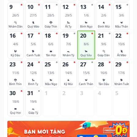
9
10
11
12
13
14
15
26/5
27/5
28/5
29/5
1/6
2/6
3/6
🐅
🐈
🐉
🐍
🐎
🐐
🐒
Nhâm Dần
Quý Mão
Giáp Thìn
Ất Tỵ
Bính Ngọ
Đinh Mùi
Mậu Thân
16
17
18
19
20
21
22
4/6
5/6
6/6
7/6
8/6
9/6
10/6
🐓
🐕
🐖
🐀
🐂
🐅
🐈
Kỷ Dậu
Canh Tuất
Tân Hợi
Nhâm Tý
Quý Sửu
Giáp Dần
Ất Mão
23
24
25
26
27
28
29
11/6
12/6
13/6
14/6
15/6
16/6
17/6
🐉
🐍
🐎
🐐
🐒
🐓
🐕
Bính Thìn
Đinh Tỵ
Mậu Ngọ
Kỷ Mùi
Canh Thân
Tân Dậu
Nhâm Tuất
30
31
1
2
3
4
5
18/6
19/6
🐖
🐀
Quý Hợi
Giáp Tý