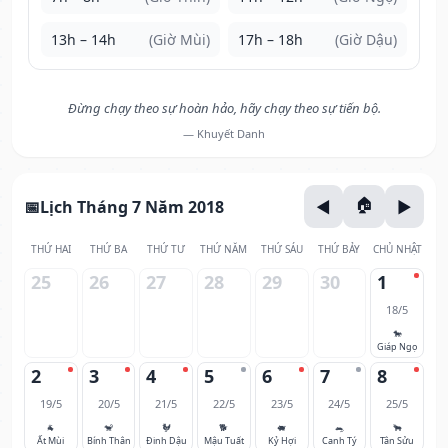
13h – 14h
(Giờ Mùi)
17h – 18h
(Giờ Dậu)
Đừng chạy theo sự hoàn hảo, hãy chạy theo sự tiến bộ.
— Khuyết Danh
Lịch Tháng 7 Năm 2018
THỨ HAI
THỨ BA
THỨ TƯ
THỨ NĂM
THỨ SÁU
THỨ BẢY
CHỦ NHẬT
25
26
27
28
29
30
1
18/5
🐎
Giáp Ngọ
2
3
4
5
6
7
8
19/5
20/5
21/5
22/5
23/5
24/5
25/5
🐐
🐒
🐓
🐕
🐖
🐀
🐂
Ất Mùi
Bính Thân
Đinh Dậu
Mậu Tuất
Kỷ Hợi
Canh Tý
Tân Sửu