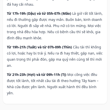
đả hay cãi nhau.
Từ 17h-19h (Dậu) và từ 05h-07h (Mão)
Là giờ rất tốt lành,
nếu đi thường gặp được may mắn. Buôn bán, kinh doanh
có lời. Người đi sắp về nhà. Phụ nữ có tin mừng. Mọi việc
trong nhà đều hòa hợp. Nếu có bệnh cầu thì sẽ khỏi, gia
đình đều mạnh khỏe.
Từ 19h-21h (Tuất) và từ 07h-09h (Thìn)
Cầu tài thì không
có lợi, hoặc hay bị trái ý. Nếu ra đi hay thiệt, gặp nạn, việc
quan trọng thì phải đòn, gặp ma quỷ nên cúng tế thì mới
an.
Từ 21h-23h (Hợi) và từ 09h-11h (Tị)
Mọi công việc đều
được tốt lành, tốt nhất cầu tài đi theo hướng Tây Nam –
Nhà cửa được yên lành. Người xuất hành thì đều bình
yên.